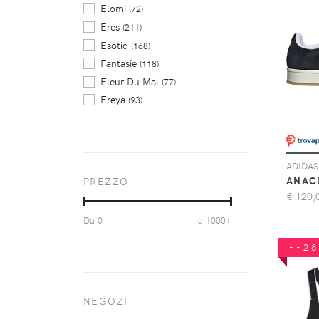
Elomi
(72)
Eres
(211)
Esotiq
(168)
Fantasie
(118)
Fleur Du Mal
(77)
Freya
(93)
Guess
(58)
Huit
(72)
Lisca
(64)
Maison Close
(114)
ANAC
PREZZO
Marlies Dekkers
(116)
€ 120,
Sassa
(167)
Da
a
0
1000+
Sloggi
(73)
Tom Ford
(46)
--2
Triumph
(310)
Twinset
(60)
Wacoal
NEGOZI
(116)
Yamamay
(578)