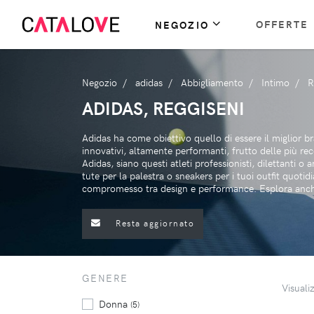
OFFERTE
NEGOZIO
Negozio
adidas
Abbigliamento
Intimo
R
ADIDAS, REGGISENI
Adidas ha come obiettivo quello di essere il miglior b
innovativi, altamente performanti, frutto delle più re
Adidas, siano questi atleti professionisti, dilettanti 
tute per la palestra o sneakers per i tuoi outfit quoti
compromesso tra design e performance. Esplora anche
Resta aggiornato
GENERE
Visuali
Donna
(5)