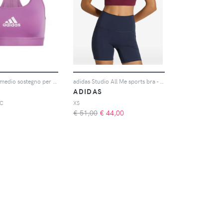
Reggiseno a medio sostegno per donna adidas Powerreact
adidas Studio All Me sports bra - Rosso
ADIDAS
/C
XS
€ 51,00
€
44,00