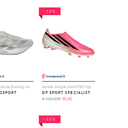
-10%
Adidas Scarpa da Running Uomo Adidas Adizero Evo SL Grigio Argento
Adidas Scarpe Uomo F50 Hyperfast League Laceless Fg Rosa, Taglia: 6 UK - 39 1/3, rosa
OSPORT
DF SPORT SPECIALIST
€ 100,00
€
90,00
-30%