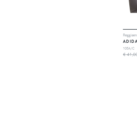
ADID
105A/C
€ 41,0