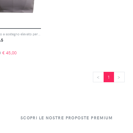
Reggiseno a sostegno elevato per donne adidas Yoga Studio
AS
0
€
45,00
<
<
1
>
>
SCOPRI LE NOSTRE PROPOSTE PREMIUM