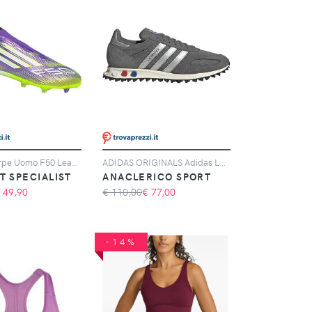
Adidas Scarpe Uomo F50 League Laceless Fg/mg Giallo/viola, Taglia: 11 UK - 46, giallo/viola
ADIDAS ORIGINALS Adidas LA Trainer OG, Grigio
T SPECIALIST
ANACLERICO SPORT
€
49,90
€ 110,00
€
77,00
-14%