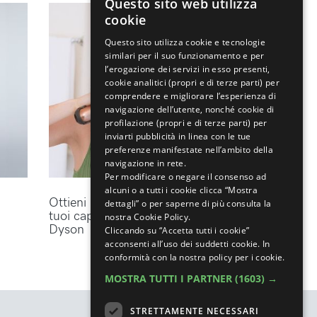
Questo sito web utilizza
ENGLISH
cookie
ITALIAN
Questo sito utilizza cookie e tecnologie
similari per il suo funzionamento e per
l’erogazione dei servizi in esso presenti,
cookie analitici (propri e di terze parti) per
comprendere e migliorare l’esperienza di
navigazione dell’utente, nonché cookie di
profilazione (propri e di terze parti) per
inviarti pubblicità in linea con le tue
preferenze manifestate nell’ambito della
navigazione in rete.
Per modificare o negare il consenso ad
alcuni o a tutti i cookie clicca “Mostra
Ottieni lo styling perfetto per i
dettagli” o per saperne di più consulta la
tuoi capelli con gli accessori
nostra Cookie Policy.
Dyson
Cliccando su “Accetta tutti i cookie”
acconsenti all’uso dei suddetti cookie.
In
conformità con la nostra policy per i cookie.
MOSTRA TUTTI I PARTNER
(1603) →
STRETTAMENTE NECESSARI