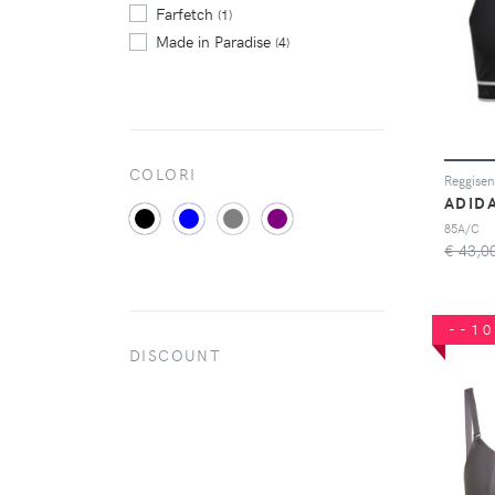
Farfetch
(1)
Made in Paradise
(4)
COLORI
ADID
85A/C
€ 43,0
--1
DISCOUNT