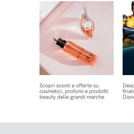
Scopri sconti e offerte su
Dead
cosmetici, profumi e prodotti
fina
beauty delle grandi marche
Disn