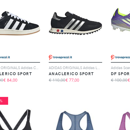
ADIDAS ORIGINALS Adidas Campus 00s, Nero
ADIDAS ORIGINALS Adidas LA Trainer OG, Nero
LERICO SPORT
ANACLERICO SPORT
DF SPOR
00
€
84,00
€ 110,00
€
77,00
€ 100,00
8%