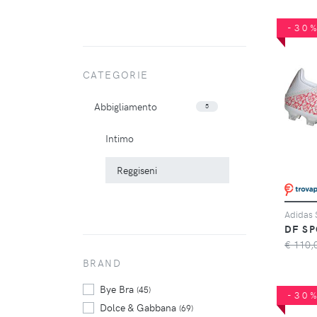
-30
CATEGORIE
Abbigliamento
5
Intimo
Reggiseni
DF SP
€ 110,
BRAND
Bye Bra
(45)
-30
Dolce & Gabbana
(69)