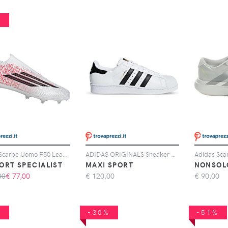
%
Adidas Scarpe Uomo F50 League Lamine Yamal Laceless Fg/mg Rosso/bianco, Taglia: 10,5 UK-45 1/3, rosso/bianco
ADIDAS ORIGINALS Sneaker Adidas Originals Superstar Bianche E Nere
ORT SPECIALIST
MAXI SPORT
NONSOL
00
€
77,00
€
120,00
€
90,00
%
-30%
-51%