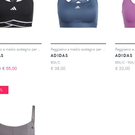
Reggiseno a medio sostegno per donna adidas Powerimpact
Reggiseno a medio sostegno per donna adidas Powerreact
AS
ADIDAS
ADIDAS
80A/C
85A/C - 90A
0
€
55,00
€
38,00
€
33,00
0%