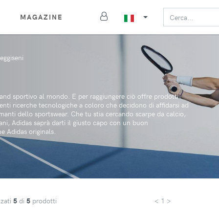
MAGAZINE
eggiseni
rand sportivo al mondo. E per raggiungere ciò offre prodotti
centi ricerche tecnologiche a coloro che decidono di affidarsi ad
o amanti dello sportswear. Che tu stia cercando scarpe da calcio,
diani, Adidas saprà darti il giusto capo con un buon
 Adidas originals.
zzati
5
di
5
prodotti
< 1 >