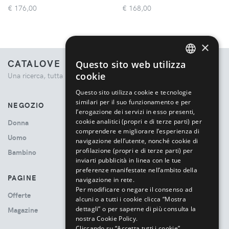
€
176,00
€
168,00
×
CATALOVE
Questo sito web utilizza
ENGLISH
cookie
Una ricerca, tutta la moda.
ITALIAN
Questo sito utilizza cookie e tecnologie
similari per il suo funzionamento e per
NEGOZIO
l’erogazione dei servizi in esso presenti,
cookie analitici (propri e di terze parti) per
Donna
comprendere e migliorare l’esperienza di
Uomo
navigazione dell’utente, nonché cookie di
profilazione (propri e di terze parti) per
Bambino
inviarti pubblicità in linea con le tue
preferenze manifestate nell’ambito della
PAGINE
navigazione in rete.
Per modificare o negare il consenso ad
Offerte
alcuni o a tutti i cookie clicca “Mostra
dettagli” o per saperne di più consulta la
Magazine
nostra Cookie Policy.
Cliccando su “Accetta tutti i cookie”