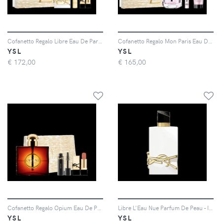
Cofanetto Regalo Libre Eau De Parfum Trio - Cofanetto Regalo Per Lei - Donna - Cofanetto
Cofanetto Regalo Mon Paris Eau De Parfum Trio - Cofanetto Regalo Per Lei - Donna - Cofanetto
YSL
YSL
€
172,00
€
165,00
Cofanetto Regalo Opium Eau De Parfum Trio - Cofanetto Regalo Per Lei - Donna - Cofanetto
Libre L'Eau Nue Parfum De Peau - Il Primo Parfum De Peau Senza Alcol Firmato Yves Saint Laurent. Un Profumo Che Racchiude La Libertà Dell'Estate Per Una Pelle Luminosa. - Donna - 90ML
YSL
YSL