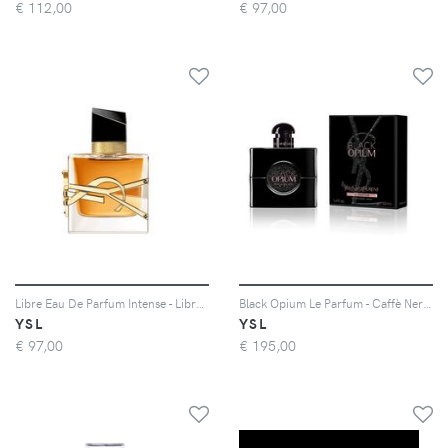
€
112,00
€
97,00
Libre Eau De Parfum Intense - Libre: La Fragranza Inconfondibile, Ora Più Audace - Donna - 30 ml
Black Opium Le Parfum - Caffè Nero Fiori Bianchi E Quartetto di Vaniglia - Donna - 90 ml
YSL
YSL
€
97,00
€
195,00