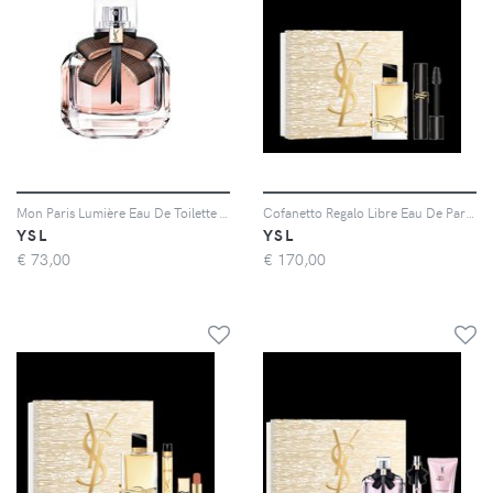
Mon Paris Lumière Eau De Toilette - La Nuova Eau de Toilette Ispirata Alle Più Belle Storie d'Amore - Donna - 50 ml
Cofanetto Regalo Libre Eau De Parfum + Lash Clash Mascara - Cofanetto Regalo Per Lei - Donna - Cofanetto
YSL
YSL
€
73,00
€
170,00