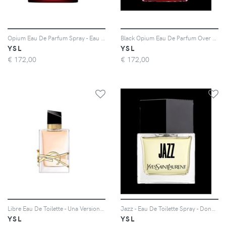
Opium Eau De Parfum Spray - Eau De Parfum Spray - Donna - 90 ml
Black Opium Eau De Parfum Over Red - La Firma Caffè Floreale Di Black Opium Si Trasforma In Una Nuova Sensorialità Rossa - Donna - 90 ml
YSL
YSL
€
172,00
€
172,00
Libre Eau De Toilette - Una Versione Più Leggera E Fresca Della Fragranza Firmata Libre - Donna - 50 ml
Jazz - Eau De Toilette Spray - Donna - 80 ml
YSL
YSL