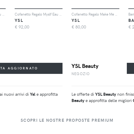
Cofanetto Regalo Libre Eau De Parfum 50ml + 10ml + Specchio - Cofanetto Regalo Per Lei Di San Valentino - Donna - Cofanetto
Cofanetto Regalo Myslf Eau De Parfum 40ml + 10ml - Cofanetto Regalo Di San Valentino Per Lui - Donna - Cofanetto
Cofanetto Regalo Make Me Blush + Loveshine - Cofanetto Regalo Trucco
YSL
YSL
B
€
92,00
€
80,00
€
YSL Beauty
STA AGGIORNATO
NEGOZIO
i nuovi arrivi di
Ysl
e approfitta
Le offerte di
YSL Beauty
non finis
Beauty
e approfitta delle migliori
SCOPRI LE NOSTRE PROPOSTE PREMIUM