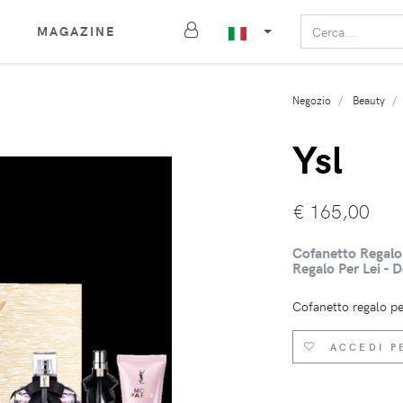
MAGAZINE
Negozio
Beauty
Ysl
€
165,00
Cofanetto Regalo
Regalo Per Lei - 
Cofanetto regalo pe
ACCEDI P