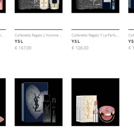
Cofanetto Regalo Black Opium Eau De Parfum 30ml + 10ml - Cofanetto Regalo Per Lei Di San Valentino - Donna - Cofanetto
Cofanetto Regalo L'Homme Eau De Toilette Duo - Cofanetto Regalo Per Lui - Uomo - Cofanetto
Cofanetto Regalo Y Le Parfum Duo - Cofanetto Regalo Per Lui - Donna - Cofanetto
YSL
YSL
YS
€
167,00
€
128,00
€