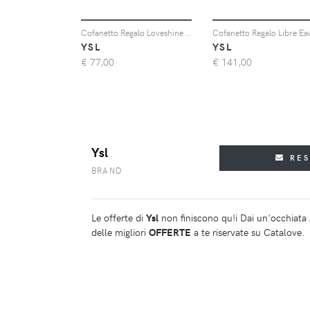
Cofanetto Regalo Loveshine Duo - Cofanetto Regalo Trucco - Donna - Cofanetto
YSL
YSL
€
77,00
€
141,00
Ysl
RE
BRAND
Le offerte di
Ysl
non finiscono qu!i Dai un'occhiata a
delle migliori
OFFERTE
a te riservate su Catalove.