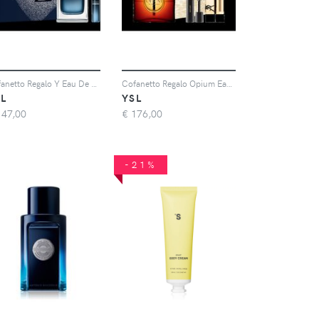
Cofanetto Regalo Y Eau De Parfum 100ml + 10ml - Cofanetto Regalo Di San Valentino Per Lui - Donna - Cofanetto
Cofanetto Regalo Opium Eau De Parfum Trio - Cofanetto Regalo Per Lei - Donna - Cofanetto
L
YSL
147,00
€
176,00
-21%