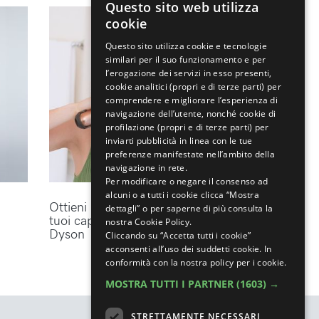
Questo sito web utilizza
ENGLISH
cookie
ITALIAN
Questo sito utilizza cookie e tecnologie
similari per il suo funzionamento e per
l’erogazione dei servizi in esso presenti,
cookie analitici (propri e di terze parti) per
comprendere e migliorare l’esperienza di
navigazione dell’utente, nonché cookie di
profilazione (propri e di terze parti) per
inviarti pubblicità in linea con le tue
preferenze manifestate nell’ambito della
navigazione in rete.
Per modificare o negare il consenso ad
alcuni o a tutti i cookie clicca “Mostra
Ottieni lo styling perfetto per i
dettagli” o per saperne di più consulta la
tuoi capelli con gli accessori
nostra Cookie Policy.
Dyson
Cliccando su “Accetta tutti i cookie”
acconsenti all’uso dei suddetti cookie.
In
conformità con la nostra policy per i cookie.
MOSTRA TUTTI I PARTNER
(1603) →
STRETTAMENTE NECESSARI