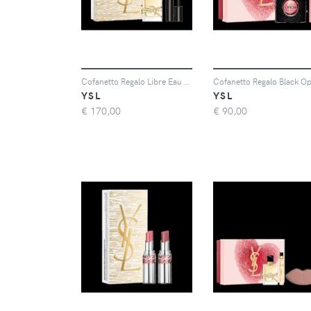
Cofanetto Regalo Libre Eau De Parfum + Lash Clash Mascara - Cofanetto Regalo Per Lei - Donna - Cofanetto
YSL
YSL
€
170,00
€
90,00