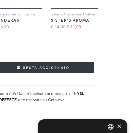
Banderas The Icon Eau de Toilette per uomo 50 ml
Sister's Aroma Smart Vetiver crema corpo da viaggio 100 ml
ANDERAS
SISTER'S AROMA
26,90
€ 14,00
€
11,00
RESTA AGGIORNATO
cono qu!i Dai un'occhiata ai nuovi arrivi di
YSL
OFFERTE
a te riservate su Catalove.
×