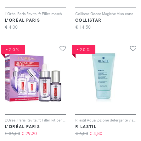
L’Oréal Paris Revitalift Filler maschera in tessuto illuminante e idratante per gli occhi 11 g
Collistar Gocce Magiche Viso concentrato autoabbronzante viso 10 ml
L'ORÉAL PARIS
COLLISTAR
€
4,00
€
14,50
-20%
-20%
L’Oréal Paris Revitalift Filler kit per la cura del viso per viso e contorno occhi
Rilastil Aqua lozione detergente viso 50 ml
L'ORÉAL PARIS
RILASTIL
€ 36,50
€
29,20
€ 6,00
€
4,80