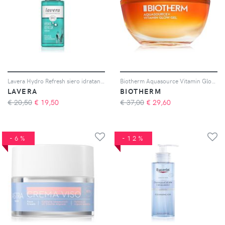
Lavera Hydro Refresh siero idratante viso 30 ml
Biotherm Aquasource Vitamin Glow Gel gel viso 50 ml
LAVERA
BIOTHERM
€ 20,50
€
19,50
€ 37,00
€
29,60
-6%
-12%