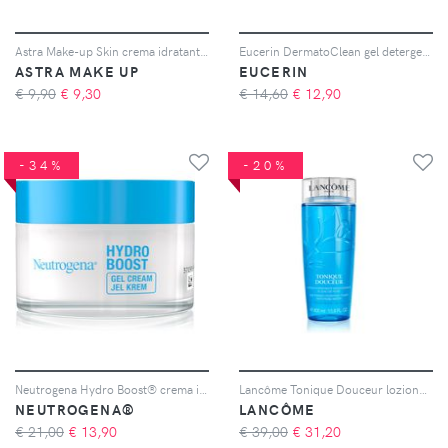
Astra Make-up Skin crema idratante viso 30 ml
Eucerin DermatoClean gel detergente viso effetto idratante 200 ml
ASTRA MAKE UP
EUCERIN
€ 9,90
€
9,30
€ 14,60
€
12,90
-34%
-20%
Neutrogena Hydro Boost® crema idratante viso 50 ml
Lancôme Tonique Douceur lozione viso senza alcool 400 ml
NEUTROGENA®
LANCÔME
€ 21,00
€
13,90
€ 39,00
€
31,20