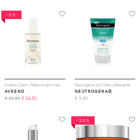
-5%
Aveeno Calm + Restore siero viso 30 ml
Neutrogena Skin Detox esfoliante detergente viso 150 ml
AVEENO
NEUTROGENA®
€ 25,80
€
24,50
€
9,40
-20%