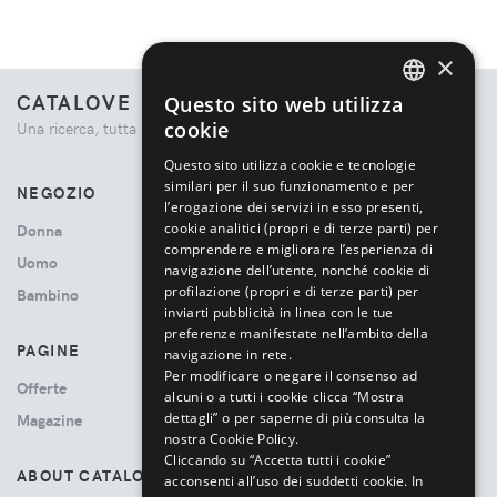
×
CATALOVE
Questo sito web utilizza
ENGLISH
cookie
Una ricerca, tutta la moda.
ITALIAN
Questo sito utilizza cookie e tecnologie
similari per il suo funzionamento e per
NEGOZIO
l’erogazione dei servizi in esso presenti,
cookie analitici (propri e di terze parti) per
Donna
comprendere e migliorare l’esperienza di
Uomo
navigazione dell’utente, nonché cookie di
profilazione (propri e di terze parti) per
Bambino
inviarti pubblicità in linea con le tue
preferenze manifestate nell’ambito della
PAGINE
navigazione in rete.
Per modificare o negare il consenso ad
Offerte
alcuni o a tutti i cookie clicca “Mostra
dettagli” o per saperne di più consulta la
Magazine
nostra Cookie Policy.
Cliccando su “Accetta tutti i cookie”
ABOUT CATALOVE
acconsenti all’uso dei suddetti cookie.
In