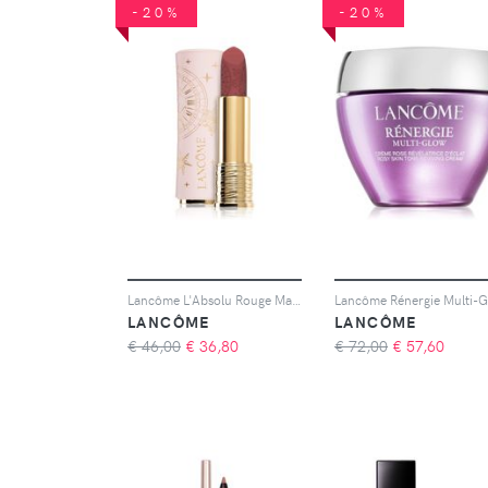
-20%
-20%
Lancôme L'Absolu Rouge Matte Holiday Collection rossetto opacizzante colore 09 Opulent Autumn 3.4 g
LANCÔME
LANCÔME
€ 46,00
€
36,80
€ 72,00
€
57,60