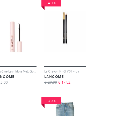
-40%
Lancôme Lash Idole Melt Goddess Mascara Remover
Le Crayon Khôl #01-noir
ANCÔME
LANCÔME
23,00
€ 29,00
€
17,52
-30%