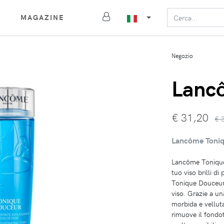
MAGAZINE
Negozio
Lanc
€
31,20
€ 
Lancôme Toniqu
Lancôme Tonique 
tuo viso brilli di
Tonique Douceur 
viso. Grazie a un
morbida e velluta
rimuove il fondot