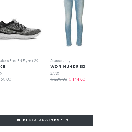
Sneakers Free RN Flyknit 2018
Jeans skinny
IKE
WON HUNDRED
.5
27/30
165,00
€ 205,00
€
144,00
RESTA AGGIORNATO