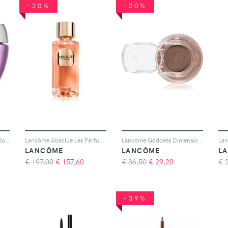
-20%
-20%
Lancôme Rénergie Multi-Glow crema illuminante e ringiovanente 50 ml
Lancôme Absolue Les Parfums Le Parfum Eau de Parfum da donna 100 ml
Lancôme Goddess Dimension ombretti colore 05 Meteor Smoke 1.2 g
LANCÔME
LANCÔME
L
€ 197,00
€
157,60
€ 36,50
€
29,20
€
-39%