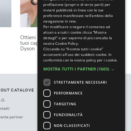
profilazione (propri e di terze parti) per
inviarti pubblicità in linea con le tue
preferenze manifestate nell’ambito della
navigazione in rete.
Per modificare o negare il consenso ad
alcuni o a tutti i cookie clicca “Mostra
Ottieni lo styling perfetto per i
dettagli” o per saperne di più consulta la
tuoi capelli con gli accessori
nostra Cookie Policy.
Dyson
Cliccando su “Accetta tutti i cookie”
acconsenti all’uso dei suddetti cookie.
In
conformità con la nostra policy per i cookie.
MOSTRA TUTTI I PARTNER
(1603) →
STRETTAMENTE NECESSARI
BOUT CATALOVE
TOS
PERFORMANCE
.Q.
Privacy Policy
TARGETING
ntatti
Termini e Condizioni
FUNZIONALITÀ
venta partner
Cookie Policy
Ads Disclosure
NON CLASSIFICATI