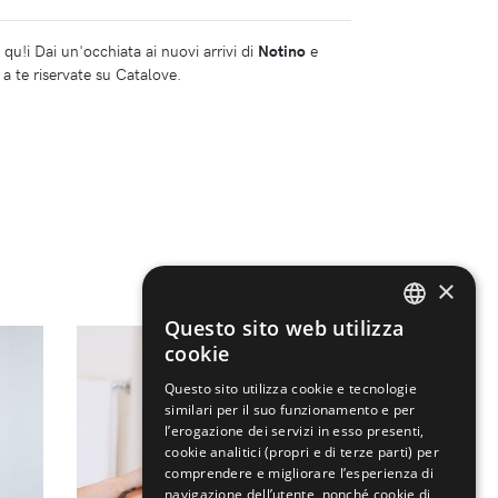
qu!i Dai un'occhiata ai nuovi arrivi di
Notino
e
a te riservate su Catalove.
×
Questo sito web utilizza
ENGLISH
cookie
ITALIAN
Questo sito utilizza cookie e tecnologie
similari per il suo funzionamento e per
l’erogazione dei servizi in esso presenti,
cookie analitici (propri e di terze parti) per
comprendere e migliorare l’esperienza di
navigazione dell’utente, nonché cookie di