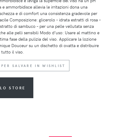
mmorbidisce e leviga la superficie del viso ha un pH
ta e ammorbidisce allevia le irritazioni dona una
eschezza e di comfort una consistenza gradevole per
acile Composizione: glicerolo – idrata estratti di rosa –
estratto di sambuco – per una pelle vellutata senza
che alle pelli sensibili Modo d’uso: Usare al mattino e
tima fase della pulizia del viso. Applicare la lozione
ique Douceur su un dischetto di ovatta e distribuire
tutto il viso.
 PER SALVARE IN WISHLIST
LLO STORE