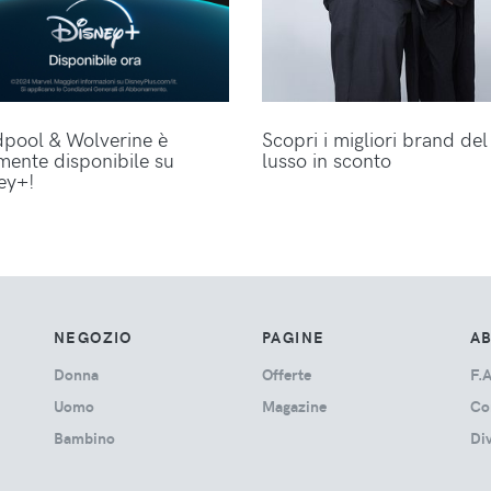
pool & Wolverine è
Scopri i migliori brand del
lmente disponibile su
lusso in sconto
ey+!
NEGOZIO
PAGINE
A
Donna
Offerte
F.A
Uomo
Magazine
Co
Bambino
Di