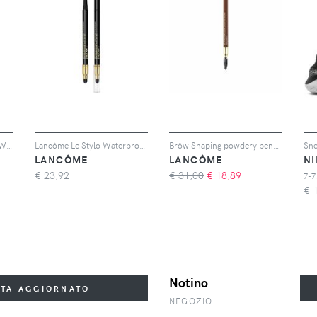
Lancôme Teint Idôle Ultra Wear Foundation 30ml (Various Shades) - 245C
Lancôme Le Stylo Waterproof (Various Shades) - 02 Noir Intense
Brôw Shaping powdery pencil #05-chestnut
LANCÔME
LANCÔME
N
€
23,92
€ 31,00
€
18,89
7-7
€
Notino
STA AGGIORNATO
NEGOZIO