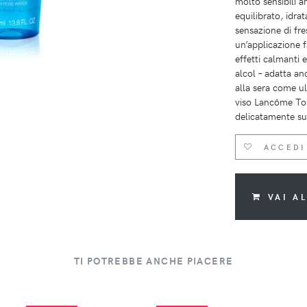
molto sensibili a
equilibrato, idra
sensazione di fr
un’applicazione f
effetti calmanti 
alcol – adatta an
alla sera come ul
viso Lancôme Ton
delicatamente su 
ACCEDI
VAI A
TI POTREBBE ANCHE PIACERE