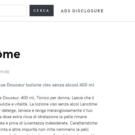
ADS DISCLOSURE
CERCA
ôme
39,00
e Douceur lozione viso senza alcool 400 ml
Douceur, 400 ml, Tonico per donna, Lascia che il
 pulizia e vitalità. La lozione viso senza alcol Lancôme
deterge, lenisce e leviga meravigliosamente il tuo
a dose extra ricca di idratazione la pelle rimane
ta e priva di lucentezza indesiderata. Caratteristiche:
inta e altre impurità non irrita nemmeno le pelli