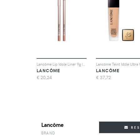
Lancôme Lip Idole Liner 9g (Various Shades) - 26
LANCÔME
LANCÔME
€
20,24
€
37,72
Lancôme
RE
BRAND