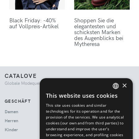
Black Friday: -40%
Shoppen Sie die
auf Vollpreis-Artikel
elegantesten und
schicksten Marken
des Augenblicks bei
Mytheresa
CATALOVE
Globale Modequelle. Kuratiertes Einkaufserlebnis.
×
This website uses cookies
ENGLISH
GESCHÄFT
This site uses cookies and similar
ITALIAN
technologies for its operation and for the
Damen
provision of the services. We use analytical
Herren
cookies (our own and from third parties) to
understand and improve the user’s
Kinder
browsing experience, and profiling cookies