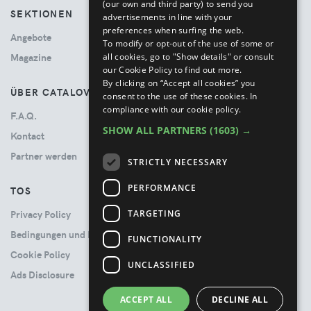
(our own and third party) to send you
SEKTIONEN
advertisements in line with your
preferences when surfing the web.
Angebote
To modify or opt-out of the use of some or
all cookies, go to "Show details" or consult
Magazine
our Cookie Policy to find out more.
By clicking on “Accept all cookies” you
ÜBER CATALOVE
consent to the use of these cookies.
In
compliance with our cookie policy.
F.A.Q.
SHOW ALL PARTNERS
(1603) →
Kontact
Partner werden
STRICTLY NECESSARY
PERFORMANCE
TOS
TARGETING
Privacy Policy
Bedingungen und Konditionen
FUNCTIONALITY
Cookie Policy
UNCLASSIFIED
Ads Disclosure
ACCEPT ALL
DECLINE ALL