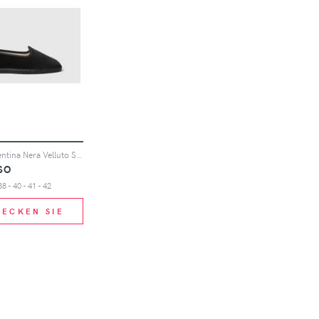
Slippers Valentina Nera Velluto Samt
SO
38 - 40 - 41 - 42
DECKEN SIE