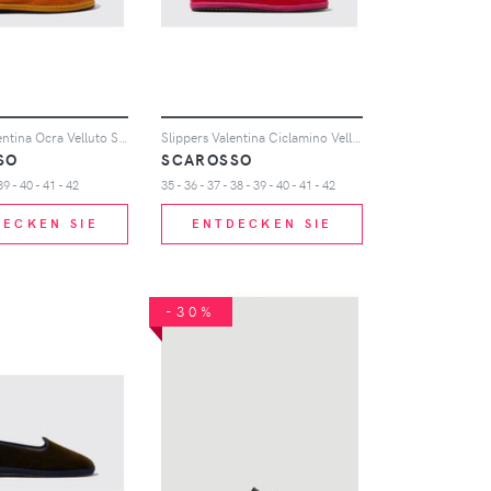
Slippers Valentina Ocra Velluto Samt
Slippers Valentina Ciclamino Velluto Samt
SO
SCAROSSO
39 - 40 - 41 - 42
35 - 36 - 37 - 38 - 39 - 40 - 41 - 42
DECKEN SIE
ENTDECKEN SIE
-30%