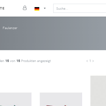
TE
Faulenzer
den
15
von
15
Produkten angezeigt
< 1 >