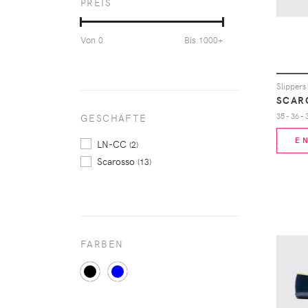
PREIS
Von
Bis
0
1000+
SCAR
GESCHÄFTE
E
LN-CC
(2)
Scarosso
(13)
FARBEN