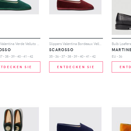
Slippers Valentina Verde Velluto Samt
Slippers Valentina Bordeaux Velluto Samt
Bulb Loafers
OSSO
SCAROSSO
MARTIN
37 - 38 - 39 - 40 - 41 - 42
35 - 36 - 37 - 38 - 39 - 40 - 41 - 42
EU - 36
NTDECKEN SIE
ENTDECKEN SIE
ENT