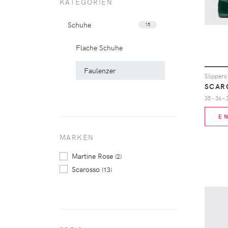
KATEGORIEN
Schuhe
15
Flache Schuhe
Faulenzer
SCAR
35 - 36 - 
E
MARKEN
Martine Rose
(2)
Scarosso
(13)