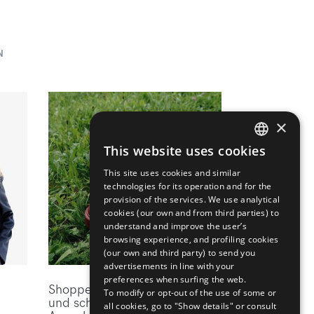
N
×
This website uses cookies
ENGLISH
This site uses cookies and similar
ITALIAN
technologies for its operation and for the
provision of the services. We use analytical
cookies (our own and from third parties) to
understand and improve the user’s
browsing experience, and profiling cookies
(our own and third party) to send you
advertisements in line with your
preferences when surfing the web.
Shoppen Sie die elegantesten
To modify or opt-out of the use of some or
und schicksten Marken des
all cookies, go to "Show details" or consult