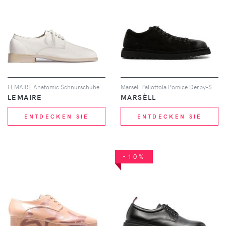
LEMAIRE Anatomic Schnürschuhe - Weiß
Marsèll Pallottola Pomice Derby-Schuhe - Schwarz
LEMAIRE
MARSÈLL
ENTDECKEN SIE
ENTDECKEN SIE
-10%