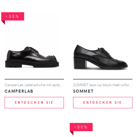
-35%
CamperLab Lederschuhe mit spitzen Nieten - Schwarz
SOMMET lace-up block-heel oxford shoes - Schwarz
CAMPERLAB
SOMMET
ENTDECKEN SIE
ENTDECKEN SIE
-50%