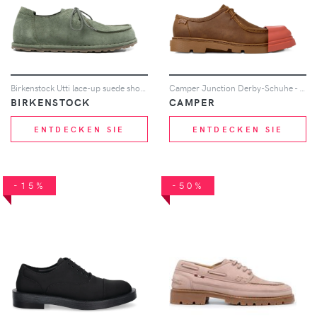
Birkenstock Utti lace-up suede shoes - Grün
Camper Junction Derby-Schuhe - Braun
BIRKENSTOCK
CAMPER
ENTDECKEN SIE
ENTDECKEN SIE
-15%
-50%