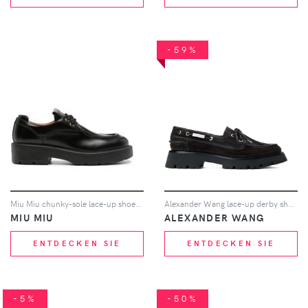
-59%
Miu Miu chunky-sole lace-up shoes - Schwarz
Alexander Wang lace-up derby shoes - Braun
MIU MIU
ALEXANDER WANG
ENTDECKEN SIE
ENTDECKEN SIE
-5%
-50%