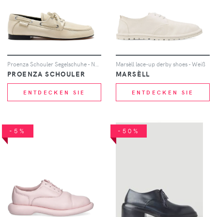
Proenza Schouler Segelschuhe - Nude
Marsèll lace-up derby shoes - Weiß
PROENZA SCHOULER
MARSÈLL
ENTDECKEN SIE
ENTDECKEN SIE
-5%
-50%