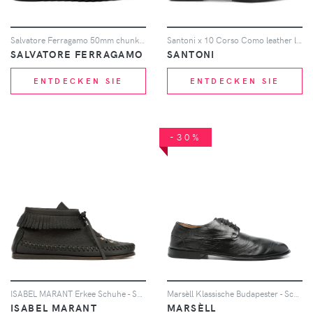
Salvatore Ferragamo 50mm chunky lace-up Oxford shoes - Schwarz
Santoni x 10 Corso Como leather lace-up shoes - Schwarz
SALVATORE FERRAGAMO
SANTONI
ENTDECKEN SIE
ENTDECKEN SIE
-30%
ISABEL MARANT Erkee Schuhe - Schwarz
Marsèll Klassische Budapester - Schwarz
ISABEL MARANT
MARSÈLL