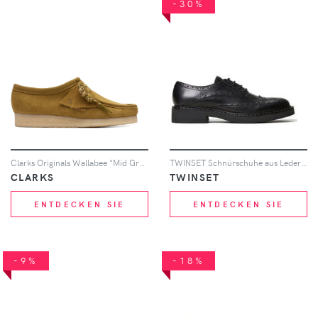
-30%
Clarks Originals Wallabee "Mid Green" derby shoes - Grün
TWINSET Schnürschuhe aus Leder - Schwarz
CLARKS
TWINSET
ENTDECKEN SIE
ENTDECKEN SIE
-9%
-18%