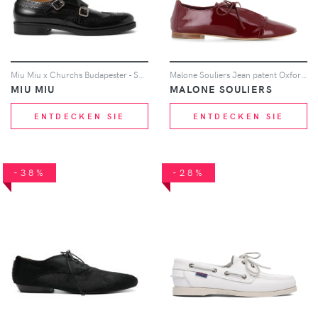
Miu Miu x Churchs Budapester - Schwarz
Malone Souliers Jean patent Oxford shoes - Braun
MIU MIU
MALONE SOULIERS
ENTDECKEN SIE
ENTDECKEN SIE
-38%
-28%