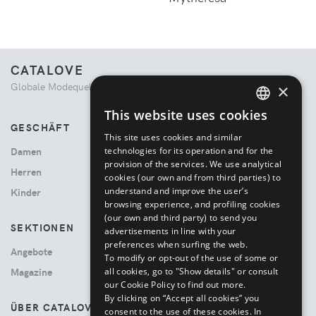
CATALOVE
Globale Modequelle. Kuratiertes Einkaufserlebnis.
×
This website uses cookies
ENGLISH
GESCHÄFT
This site uses cookies and similar
ITALIAN
technologies for its operation and for the
Damen
provision of the services. We use analytical
Herren
cookies (our own and from third parties) to
understand and improve the user’s
Kinder
browsing experience, and profiling cookies
(our own and third party) to send you
SEKTIONEN
advertisements in line with your
preferences when surfing the web.
Angebote
To modify or opt-out of the use of some or
all cookies, go to "Show details" or consult
Magazine
our Cookie Policy to find out more.
By clicking on “Accept all cookies” you
ÜBER CATALOVE
consent to the use of these cookies.
In