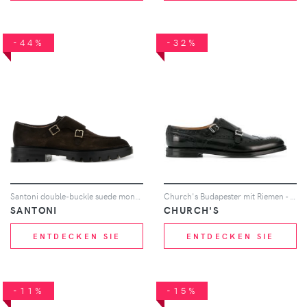
-44%
-32%
Santoni double-buckle suede monk shoes - Braun
Church's Budapester mit Riemen - Schwarz
SANTONI
CHURCH'S
ENTDECKEN SIE
ENTDECKEN SIE
-11%
-15%