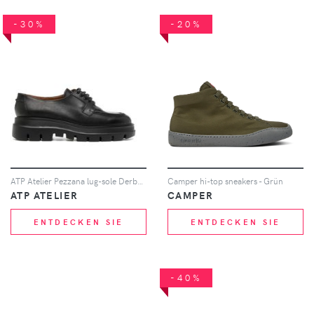
-30%
-20%
ATP Atelier Pezzana lug-sole Derby shoes - Schwarz
Camper hi-top sneakers - Grün
ATP ATELIER
CAMPER
ENTDECKEN SIE
ENTDECKEN SIE
-40%