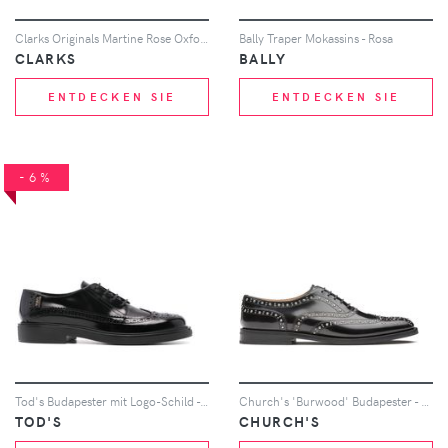
Clarks Originals Martine Rose Oxford shoes - Schwarz
Bally Traper Mokassins - Rosa
CLARKS
BALLY
ENTDECKEN SIE
ENTDECKEN SIE
-6%
Tod's Budapester mit Logo-Schild - Schwarz
Church's 'Burwood' Budapester - Schwarz
TOD'S
CHURCH'S