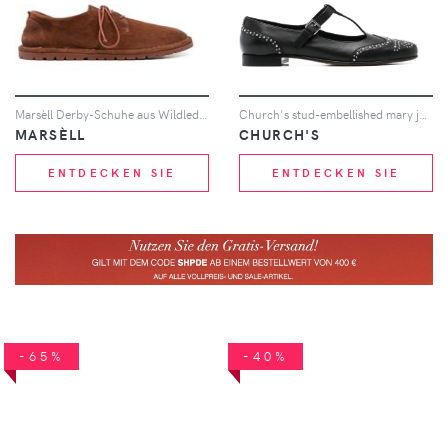
Marsèll Derby-Schuhe aus Wildleder - Braun
Church's stud-embellished mary jane shoes - Schwarz
MARSÈLL
CHURCH'S
ENTDECKEN SIE
ENTDECKEN SIE
-65%
-40%