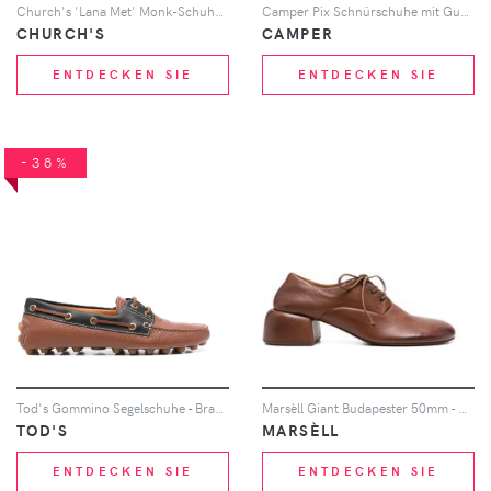
Church's 'Lana Met' Monk-Schuhe - Schwarz
Camper Pix Schnürschuhe mit Gummisohle - Nude
CHURCH'S
CAMPER
ENTDECKEN SIE
ENTDECKEN SIE
-38%
Tod's Gommino Segelschuhe - Braun
Marsèll Giant Budapester 50mm - Braun
TOD'S
MARSÈLL
ENTDECKEN SIE
ENTDECKEN SIE