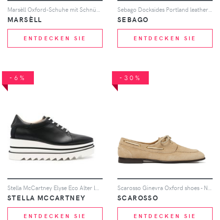
Marsèll Oxford-Schuhe mit Schnürung - Schwarz
Sebago Docksides Portland leather boat shoes - Weiß
MARSÈLL
SEBAGO
ENTDECKEN SIE
ENTDECKEN SIE
-6%
-30%
Stella McCartney Elyse Eco Alter low-top sneakers - Schwarz
Scarosso Ginevra Oxford shoes - Nude
STELLA MCCARTNEY
SCAROSSO
ENTDECKEN SIE
ENTDECKEN SIE