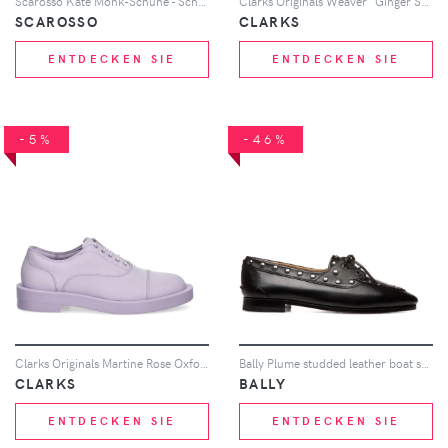
Scarosso Kate Monk-Schuhe - Schwarz
Clarks Originals Weaver "Ginger Suede" derby shoes - Braun
SCAROSSO
CLARKS
ENTDECKEN SIE
ENTDECKEN SIE
-5%
-46%
Clarks Originals Martine Rose Oxford shoes - Violett
Bally Plume studded leather boat shoes - Schwarz
CLARKS
BALLY
ENTDECKEN SIE
ENTDECKEN SIE