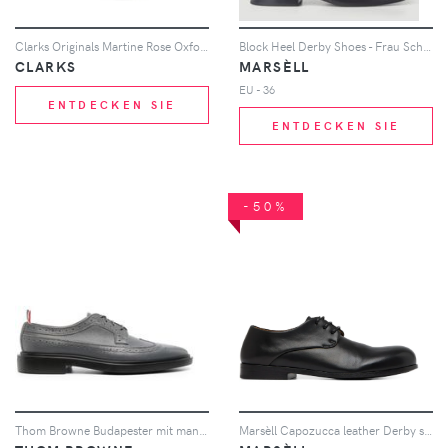
Clarks Originals Martine Rose Oxford shoes - Rosa
Block Heel Derby Shoes - Frau Schnürschuhe Eu - 36
CLARKS
MARSÈLL
EU - 36
ENTDECKEN SIE
ENTDECKEN SIE
-50%
Thom Browne Budapester mit mandelförmiger Kappe - Grau
Marsèll Capozucca leather Derby shoes - Schwarz