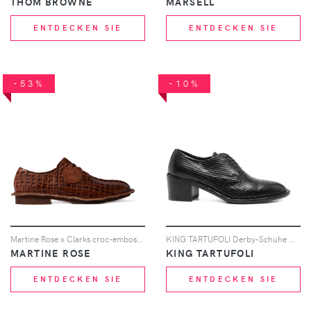
THOM BROWNE
MARSÈLL
ENTDECKEN SIE
ENTDECKEN SIE
-53%
-10%
Martine Rose x Clarks croc-embossed derby shoes - Braun
KING TARTUFOLI Derby-Schuhe mit Blockabsatz 55mm - Schwarz
MARTINE ROSE
KING TARTUFOLI
ENTDECKEN SIE
ENTDECKEN SIE