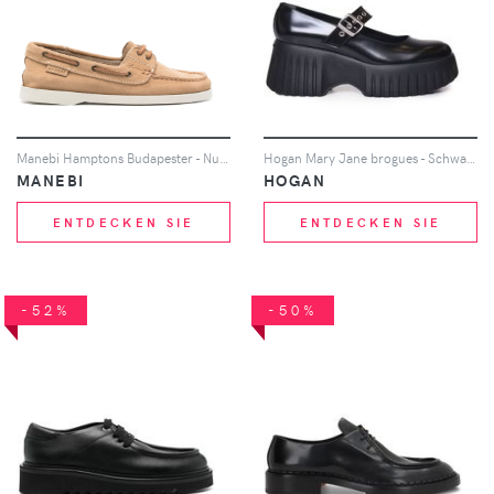
Manebi Hamptons Budapester - Nude
Hogan Mary Jane brogues - Schwarz
MANEBI
HOGAN
ENTDECKEN SIE
ENTDECKEN SIE
-52%
-50%