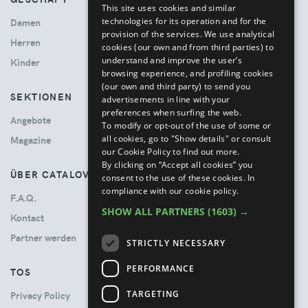
This site uses cookies and similar
ITALIAN
technologies for its operation and for the
Damen
provision of the services. We use analytical
Herren
cookies (our own and from third parties) to
understand and improve the user’s
Kinder
browsing experience, and profiling cookies
(our own and third party) to send you
SEKTIONEN
advertisements in line with your
preferences when surfing the web.
Angebote
To modify or opt-out of the use of some or
all cookies, go to "Show details" or consult
Magazine
our Cookie Policy to find out more.
By clicking on “Accept all cookies” you
ÜBER CATALOVE
consent to the use of these cookies.
In
compliance with our cookie policy.
F.A.Q.
SHOW ALL PARTNERS
(1603) →
Kontact
Partner werden
STRICTLY NECESSARY
PERFORMANCE
TOS
TARGETING
Privacy Policy