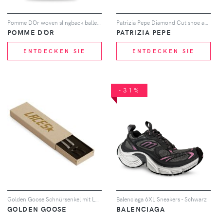
Pomme D´Or woven slingback ballet flats - Rosa
Patrizia Pepe Diamond Cut shoe anklet - Silber
POMME D´OR
PATRIZIA PEPE
ENTDECKEN SIE
ENTDECKEN SIE
-31%
Golden Goose Schnürsenkel mit Logo-Print - Schwarz
Balenciaga 6XL Sneakers - Schwarz
GOLDEN GOOSE
BALENCIAGA