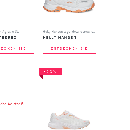
x Agravic SL
Helly Hansen logo-details sneakers - Grau
 TERREX
HELLY HANSEN
DECKEN SIE
ENTDECKEN SIE
-20%