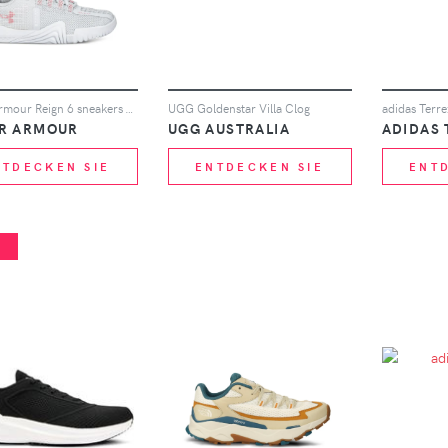
Under Armour Reign 6 sneakers - Grau
UGG Goldenstar Villa Clog
adidas Terre
R ARMOUR
UGG AUSTRALIA
ADIDAS
NTDECKEN SIE
ENTDECKEN SIE
ENT
%