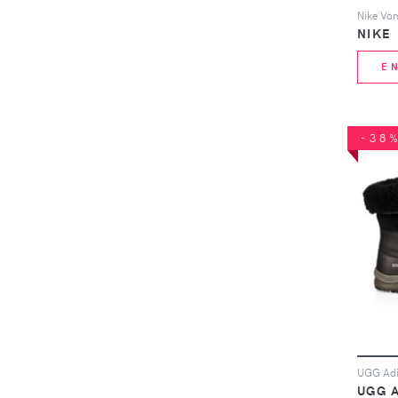
Nike Vo
NIKE
E
-38
UGG Adir
UGG 