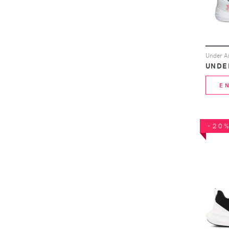
UNDE
E
-20