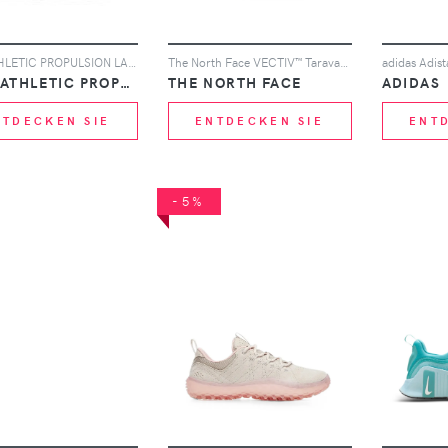
APL: ATHLETIC PROPULSION LABS TechLoom Dream mesh-knit performance sneakers - Schwarz
The North Face VECTIV™ Taraval panelled performance sneakers - Nude
adidas Adist
APL® ATHLETIC PROPULSION LABS
THE NORTH FACE
ADIDAS
NTDECKEN SIE
ENTDECKEN SIE
ENT
-5%