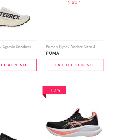
adidas Terrex Agravic Sneakers - Weiß
Puma x Hyrox Deviate Nitro 4
PUMA
DECKEN SIE
ENTDECKEN SIE
-10%