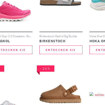
Rossignol Skpr 2.0 Sneakers - Rosa
Birkenstock Madrid Big Buckle
Hoka One On
IGNOL
BIRKENSTOCK
HOKA O
NTDECKEN SIE
ENTDECKEN SIE
ENT
%
-24%