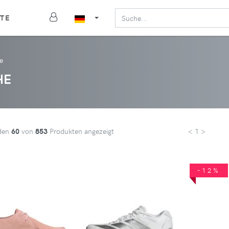
TE
e
HE
den
60
von
853
Produkten angezeigt
< 1 >
-12%