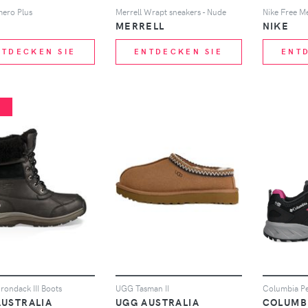
mero Plus
Merrell Wrapt sneakers - Nude
MERRELL
NIKE
NTDECKEN SIE
ENTDECKEN SIE
ENT
%
ondack III Boots
UGG Tasman II
AUSTRALIA
UGG AUSTRALIA
COLUMB