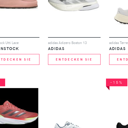
ock Utti Lace
adidas Adizero Boston 13
ENSTOCK
ADIDAS
ADIDAS
NTDECKEN SIE
ENTDECKEN SIE
ENT
%
-15%