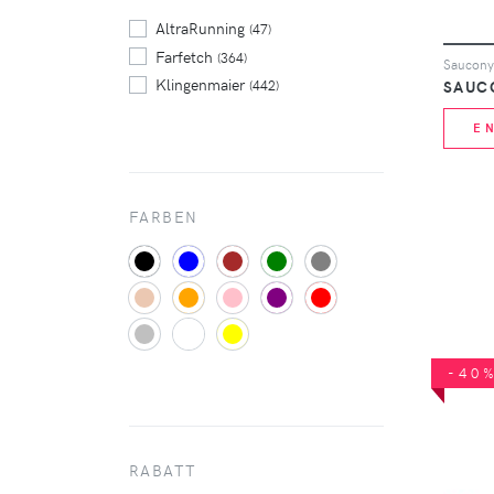
Veja
(29)
AltraRunning
(47)
Farfetch
(364)
Saucony
Klingenmaier
SAUC
(442)
E
FARBEN
-40
RABATT