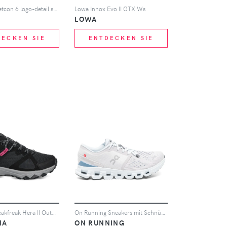
Nike Free Metcon 6 logo-detail sneakers - Blau
Lowa Innox Evo II GTX Ws
LOWA
DECKEN SIE
ENTDECKEN SIE
Columbia Peakfreak Hera II OutDry Sneakers - Schwarz
On Running Sneakers mit Schnürung - Grau
IA
ON RUNNING