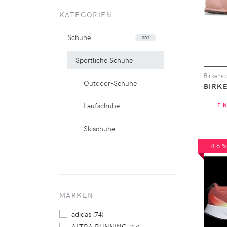
KATEGORIEN
Schuhe
853
Sportliche Schuhe
Birkenst
Outdoor-Schuhe
BIRK
Laufschuhe
E
Skischuhe
-46
MARKEN
adidas
(74)
ALTRA RUNNING