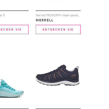
ar 5
Merrell PROMORPH mesh-panelled logo-print sneakers - Weiß
MERRELL
DECKEN SIE
ENTDECKEN SIE