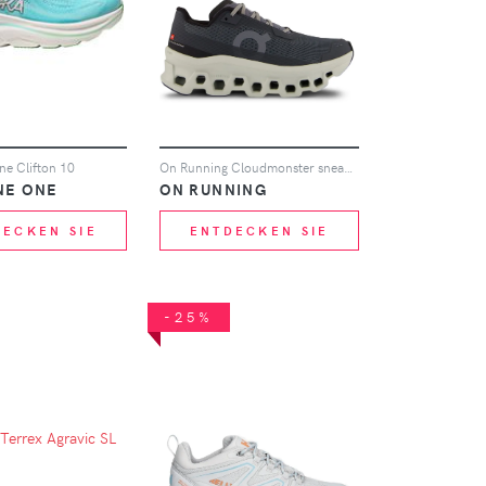
e Clifton 10
On Running Cloudmonster sneakers - Grau
NE ONE
ON RUNNING
DECKEN SIE
ENTDECKEN SIE
-25%