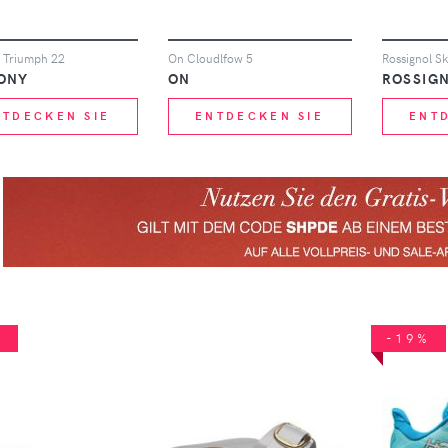
 Triumph 22
On Cloudlfow 5
ONY
ON
ROSSIG
NTDECKEN SIE
ENTDECKEN SIE
ENT
%
-19%