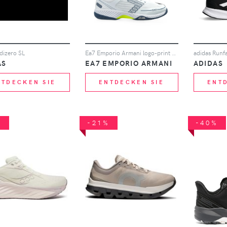
dizero SL
Ea7 Emporio Armani logo-print sneakers - Weiß
AS
EA7 EMPORIO ARMANI
ADIDAS
NTDECKEN SIE
ENTDECKEN SIE
ENT
%
-21%
-40%