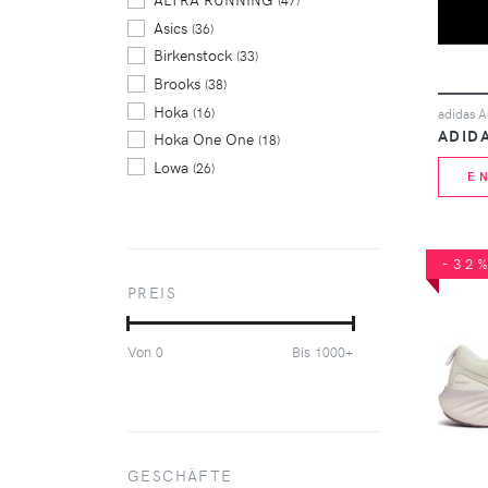
(47)
Asics
(36)
Birkenstock
(33)
Brooks
(38)
Hoka
(16)
adidas A
ADID
Hoka One One
(18)
Lowa
(26)
E
Merrell
(20)
New Balance
(33)
Nike
(61)
-32
On
(61)
PREIS
On Running
(23)
Puma
(30)
Von
Bis
0
1000+
Rossignol
(15)
Salomon
(19)
Saucony
(23)
The North Face
(23)
Ugg Australia
GESCHÄFTE
(59)