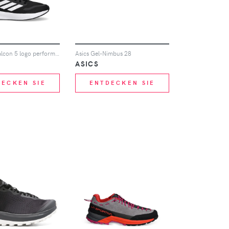
adidas Runfalcon 5 logo performance sneakers - Schwarz
Asics Gel-Nimbus 28
ASICS
DECKEN SIE
ENTDECKEN SIE