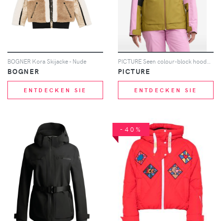
BOGNER Kora Skijacke - Nude
PICTURE Seen colour-block hooded jacket - Rosa
BOGNER
PICTURE
ENTDECKEN SIE
ENTDECKEN SIE
-40%