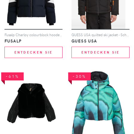
Fusalp Charloy colourblock hooded ski jacket - Blau
GUESS USA quilted ski jacket - Schwarz
FUSALP
GUESS USA
ENTDECKEN SIE
ENTDECKEN SIE
-61%
-30%