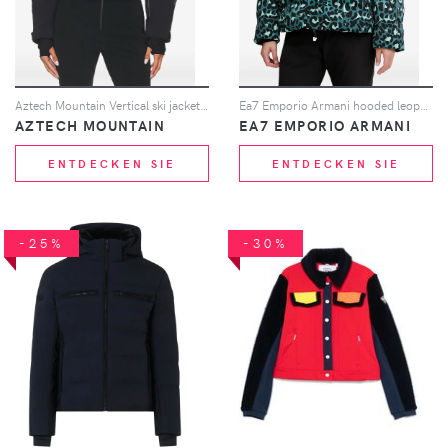
Aztech Mountain Vertical ski jacket - Schwarz
Ea7 Emporio Armani hooded leopard-print jacket - Grün
AZTECH MOUNTAIN
EA7 EMPORIO ARMANI
ENTDECKEN SIE
ENTDECKEN SIE
-25%
-30%