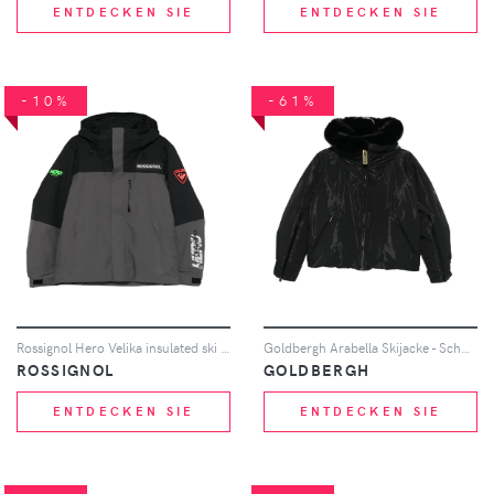
ENTDECKEN SIE
ENTDECKEN SIE
-10%
-61%
Rossignol Hero Velika insulated ski jacket - Grau
Goldbergh Arabella Skijacke - Schwarz
ROSSIGNOL
GOLDBERGH
ENTDECKEN SIE
ENTDECKEN SIE