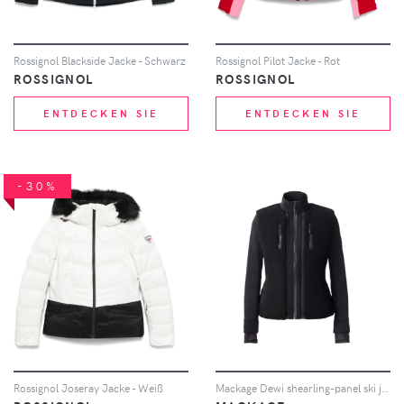
Rossignol Blackside Jacke - Schwarz
Rossignol Pilot Jacke - Rot
ROSSIGNOL
ROSSIGNOL
ENTDECKEN SIE
ENTDECKEN SIE
-30%
Rossignol Joseray Jacke - Weiß
Mackage Dewi shearling-panel ski jacket - Schwarz