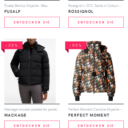
Fusalp Berlioz Skijacke - Blau
Rossignol x JCC Jacke in Colour-Block-Optik - Rot
FUSALP
ROSSIGNOL
ENTDECKEN SIE
ENTDECKEN SIE
-30%
-50%
Mackage hooded padded ski jacket - Schwarz
Perfect Moment Candice Skijacke - Orange
MACKAGE
PERFECT MOMENT
ENTDECKEN SIE
ENTDECKEN SIE