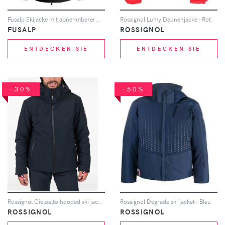
Fusalp Skijacke mit abnehmbarer Kapuze - Schwarz
Rossignol Lumy Daunenjacke - Rot
FUSALP
ROSSIGNOL
ENTDECKEN SIE
ENTDECKEN SIE
-30%
-50%
Rossignol Cieloalto hooded ski jacket - Blau
Rossignol Degrade ski jacket - Blau
ROSSIGNOL
ROSSIGNOL