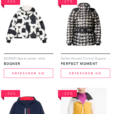
-43%
-27%
BOGNER Maja ski jacket - Weiß
Perfect Moment Cortina Skijacke - Schwarz
BOGNER
PERFECT MOMENT
ENTDECKEN SIE
ENTDECKEN SIE
-30%
-20%