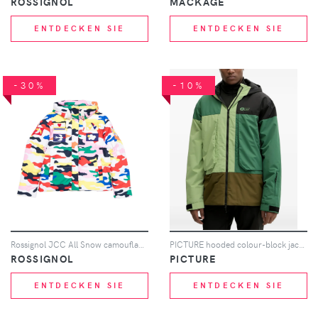
ROSSIGNOL
MACKAGE
ENTDECKEN SIE
ENTDECKEN SIE
-30%
-10%
Rossignol JCC All Snow camouflage-print ski jacket - Weiß
PICTURE hooded colour-block jacket - Grün
ROSSIGNOL
PICTURE
ENTDECKEN SIE
ENTDECKEN SIE