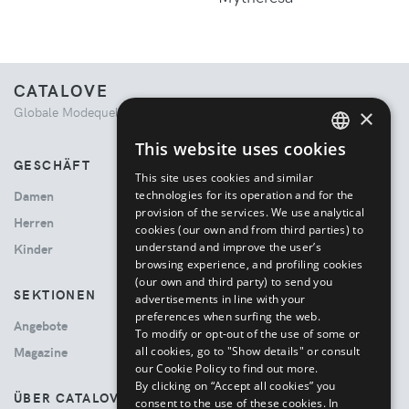
CATALOVE
Globale Modequelle. Kuratiertes Einkaufserlebnis.
×
This website uses cookies
ENGLISH
GESCHÄFT
This site uses cookies and similar
ITALIAN
technologies for its operation and for the
Damen
provision of the services. We use analytical
Herren
cookies (our own and from third parties) to
understand and improve the user’s
Kinder
browsing experience, and profiling cookies
(our own and third party) to send you
SEKTIONEN
advertisements in line with your
preferences when surfing the web.
Angebote
To modify or opt-out of the use of some or
all cookies, go to "Show details" or consult
Magazine
our Cookie Policy to find out more.
By clicking on “Accept all cookies” you
ÜBER CATALOVE
consent to the use of these cookies.
In