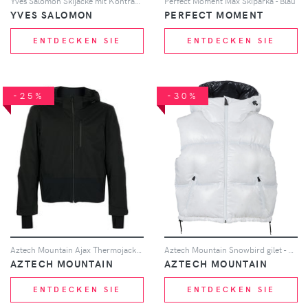
Yves Salomon Skijacke mit Kontrastkragen - Weiß
Perfect Moment Max Skiparka - Blau
YVES SALOMON
PERFECT MOMENT
ENTDECKEN SIE
ENTDECKEN SIE
-25%
-30%
Aztech Mountain Ajax Thermojacke - Schwarz
Aztech Mountain Snowbird gilet - Weiß
AZTECH MOUNTAIN
AZTECH MOUNTAIN
ENTDECKEN SIE
ENTDECKEN SIE