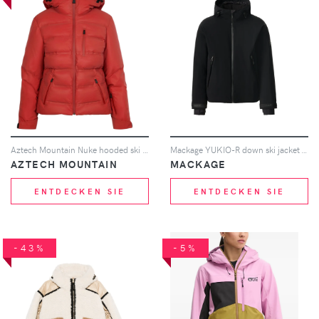
Aztech Mountain Nuke hooded ski jacket - Rot
Mackage YUKIO-R down ski jacket - Schwarz
AZTECH MOUNTAIN
MACKAGE
ENTDECKEN SIE
ENTDECKEN SIE
-43%
-5%