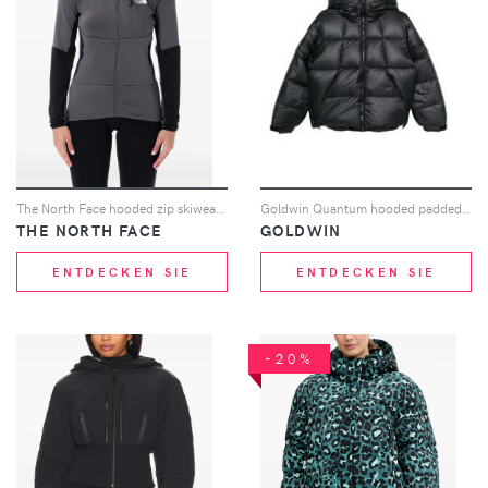
The North Face hooded zip skiwear - Grau
Goldwin Quantum hooded padded jacket - Schwarz
THE NORTH FACE
GOLDWIN
ENTDECKEN SIE
ENTDECKEN SIE
-20%