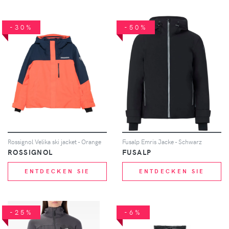
-30%
-50%
Rossignol Velika ski jacket - Orange
Fusalp Emris Jacke - Schwarz
ROSSIGNOL
FUSALP
ENTDECKEN SIE
ENTDECKEN SIE
-25%
-6%