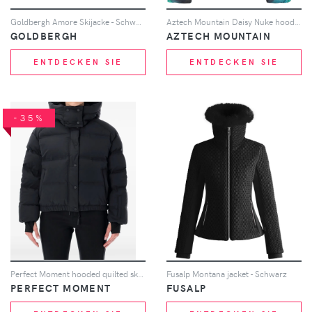
Goldbergh Amore Skijacke - Schwarz
Aztech Mountain Daisy Nuke hooded ski jacket - Blau
GOLDBERGH
AZTECH MOUNTAIN
ENTDECKEN SIE
ENTDECKEN SIE
-35%
Perfect Moment hooded quilted ski jacket - Schwarz
Fusalp Montana jacket - Schwarz
PERFECT MOMENT
FUSALP