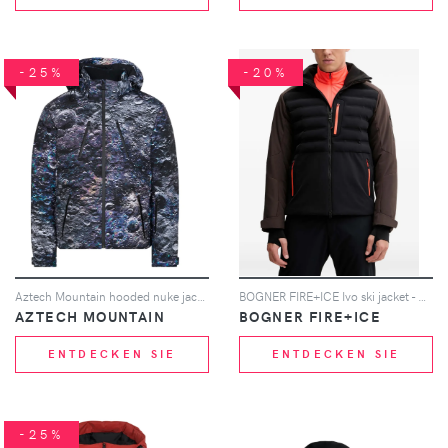
-25%
-20%
Aztech Mountain hooded nuke jacket - Grau
BOGNER FIRE+ICE Ivo ski jacket - Schwarz
AZTECH MOUNTAIN
BOGNER FIRE+ICE
ENTDECKEN SIE
ENTDECKEN SIE
-25%