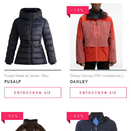
-15%
Fusalp Maela ski jacket - Blau
Oakley Canopy PRO insulated ski jacket - Orange
FUSALP
OAKLEY
ENTDECKEN SIE
ENTDECKEN SIE
-50%
-60%