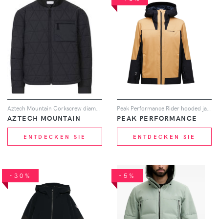
Aztech Mountain Corkscrew diamond-quilted ski jacket - Schwarz
Peak Performance Rider hooded jacket - Nude
AZTECH MOUNTAIN
PEAK PERFORMANCE
ENTDECKEN SIE
ENTDECKEN SIE
-30%
-5%