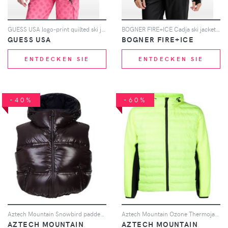
GUESS USA logo-print quilted ski jacket - Rosa
BOGNER FIRE+ICE Cadja ski jacket - Weiß
GUESS USA
BOGNER FIRE+ICE
ENTDECKEN SIE
ENTDECKEN SIE
-40%
-60%
Aztech Mountain Snowbird padded hooded vest - Braun
Aztech Mountain Ozone Thermojacke - Gelb
AZTECH MOUNTAIN
AZTECH MOUNTAIN