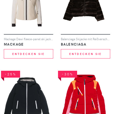
Mackage Dewi fleece-panel ski jacket - Weiß
Balenciaga Skijacke mit Reißverschluss - Braun
MACKAGE
BALENCIAGA
ENTDECKEN SIE
ENTDECKEN SIE
-25%
-30%