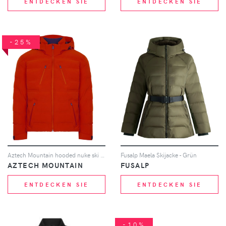
ENTDECKEN SIE
ENTDECKEN SIE
-25%
Aztech Mountain hooded nuke ski jacket - Orange
Fusalp Maela Skijacke - Grün
AZTECH MOUNTAIN
FUSALP
ENTDECKEN SIE
ENTDECKEN SIE
-10%