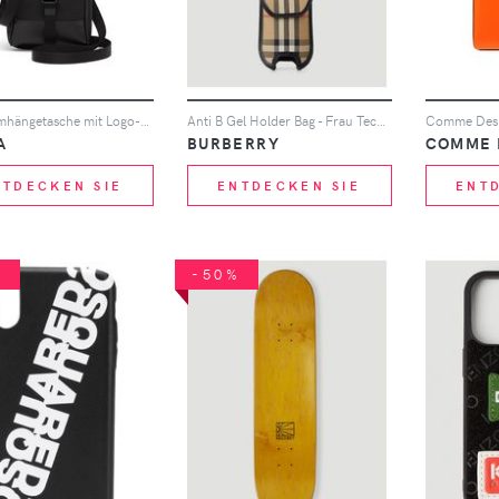
Prada Umhängetasche mit Logo-Schild - Schwarz
Anti B Gel Holder Bag - Frau Tech One Size
A
BURBERRY
COMME 
NTDECKEN SIE
ENTDECKEN SIE
ENT
%
-50%