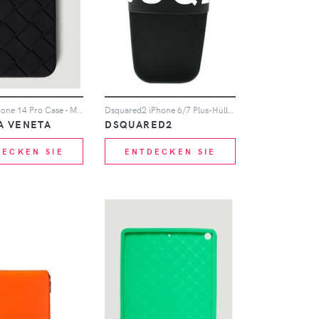
Intreccio Iphone 14 Pro Case - Mann Tech One Size
Dsquared2 iPhone 6/7 Plus-Hülle mit Logo - Schwarz
A VENETA
DSQUARED2
DECKEN SIE
ENTDECKEN SIE