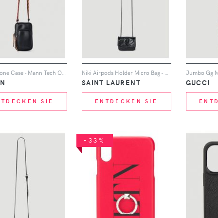
Curb Phone Case - Mann Tech One Size
Niki Airpods Holder Micro Bag - Frau Tech One Size
IN
SAINT LAURENT
GUCCI
NTDECKEN SIE
ENTDECKEN SIE
ENT
-33%