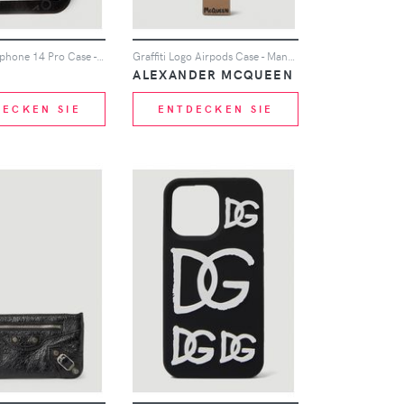
Logo Patch Iphone 14 Pro Case - Mann Tech One Size
Graffiti Logo Airpods Case - Mann Tech One Size
ALEXANDER MCQUEEN
DECKEN SIE
ENTDECKEN SIE