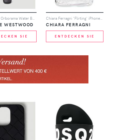
Re-jacquard Orborama Water Bottle Holder - Mann Tech One Size
Chiara Ferragni 'Flirting' iPhone 6/6S-Hülle - Metallisch
NE WESTWOOD
CHIARA FERRAGNI
DECKEN SIE
ENTDECKEN SIE