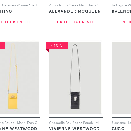
Valentino Garavani iPhone 10-Hülle mit VLOGO - Schwarz
Airpods Pro Case - Mann Tech One Size
NTINO
ALEXANDER MCQUEEN
BALENC
NTDECKEN SIE
ENTDECKEN SIE
ENT
%
-40%
Orb Phone Pouch - Mann Tech One Size
Crocodile Box Phone Pouch - Mann Tech One Size
ENNE WESTWOOD
VIVIENNE WESTWOOD
GUCCI