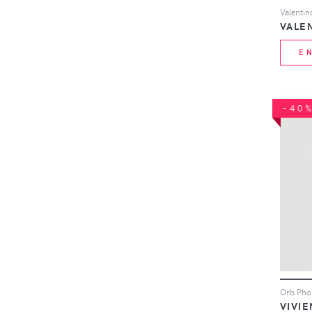
VALE
E
-40
VIVI