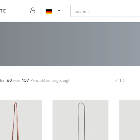
TE
den
60
von
137
Produkten angezeigt
< 1 >