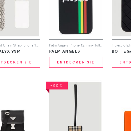
Oversized Chain Strap Iphone 13 Case - Mann Tech One Size
Palm Angels iPhone 12 mini-Hülle mit Streifen - Schwarz
ALYX 9SM
PALM ANGELS
BOTTEG
NTDECKEN SIE
ENTDECKEN SIE
ENT
-50%