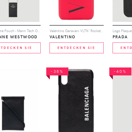
Orb Phone Pouch - Mann Tech One Size
Valentino Garavani VLTN 'Rockstud' iPhone X Max-Hülle - Rot
ENNE WESTWOOD
VALENTINO
PRADA
NTDECKEN SIE
ENTDECKEN SIE
ENT
-38%
-40%