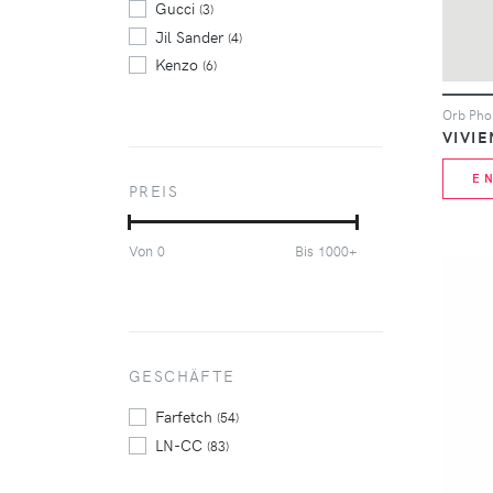
Gucci
(3)
Jil Sander
(4)
Kenzo
(6)
Maison Margiela
(5)
Marni
(4)
VIVI
Off-White
(4)
Palm Angels
(4)
E
PREIS
Prada
(7)
Rassvet
(3)
Von
Bis
0
1000+
Saint Laurent
(7)
Thom Browne
(3)
Tom Ford
(3)
Valentino
(5)
Vetements
GESCHÄFTE
(5)
Vivienne Westwood
(4)
Farfetch
(54)
LN-CC
(83)