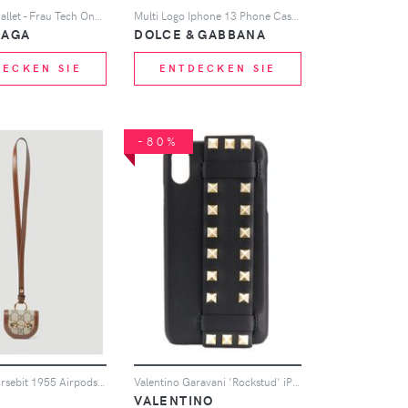
Le Cagole Wallet - Frau Tech One Size
Multi Logo Iphone 13 Phone Case - Mann Tech One Size
IAGA
DOLCE & GABBANA
DECKEN SIE
ENTDECKEN SIE
-80%
Supreme Horsebit 1955 Airpods Holder - Mann Tech One Size
Valentino Garavani 'Rockstud' iPhone X-Hülle - Schwarz
VALENTINO