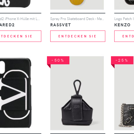
Dsquared2 iPhone X-Hülle mit Logo - Schwarz
Spray Pro Skateboard Deck - Mann Tech One Size
ARED2
RASSVET
KENZO
NTDECKEN SIE
ENTDECKEN SIE
ENT
-50%
-25%