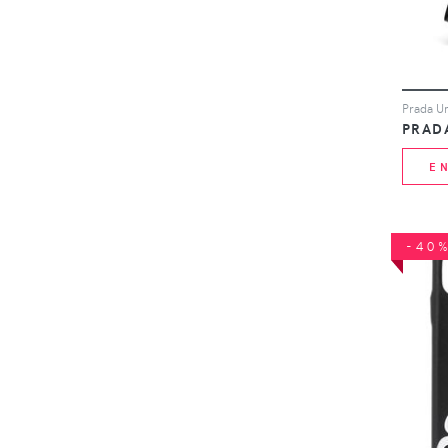
PRAD
E
-40