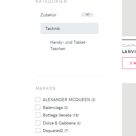
KATEGORIEN
Zubehör
137
Technik
Handy- und Tablet-
Taschen
LANV
E
MARKEN
ALEXANDER MCQUEEN
(3)
Balenciaga
(3)
Bottega Veneta
(18)
Dolce & Gabbana
(6)
Dsquared2
(7)