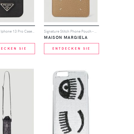
Logo Plaque Iphone 13 Pro Case - Mann Tech One Size
Signature Stitch Phone Pouch - Mann Tech One Size
MAISON MARGIELA
DECKEN SIE
ENTDECKEN SIE