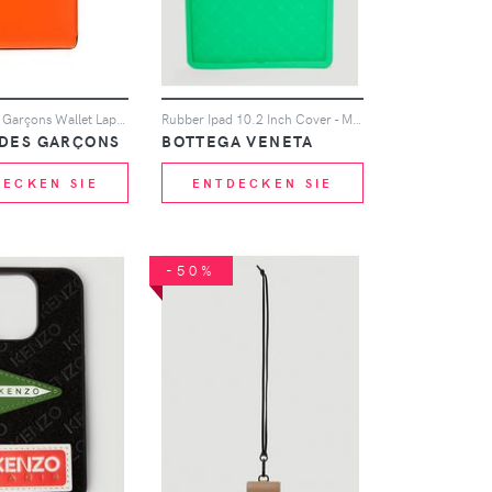
Comme Des Garçons Wallet Laptophülle mit Reißverschluss - Rot
Rubber Ipad 10.2 Inch Cover - Mann Tech One Size
DES GARÇONS
BOTTEGA VENETA
DECKEN SIE
ENTDECKEN SIE
-50%