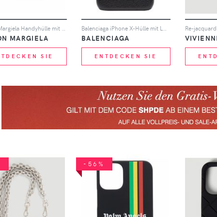
Maison Margiela Handyhülle mit Ziernähten - Schwarz
Balenciaga iPhone X-Hülle mit Logo - Schwarz
ON MARGIELA
BALENCIAGA
VIVIEN
NTDECKEN SIE
ENTDECKEN SIE
ENT
%
-56%