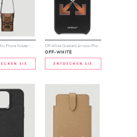
Jumbo Gg Mini Phone Holder - Mann Tech One Size
Off-White Gradient Arrows iPhone11 Pro-Hülle - Schwarz
OFF-WHITE
DECKEN SIE
ENTDECKEN SIE