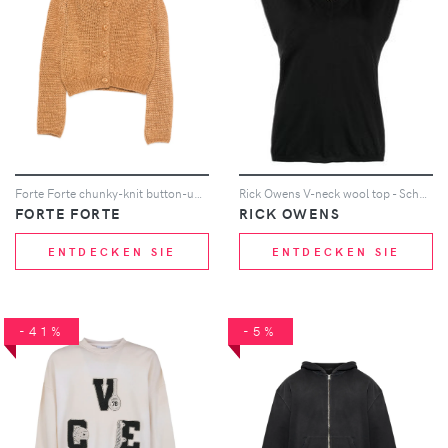
Forte Forte chunky-knit button-up cardigan - Braun
Rick Owens V-neck wool top - Schwarz
FORTE FORTE
RICK OWENS
ENTDECKEN SIE
ENTDECKEN SIE
-41%
-5%