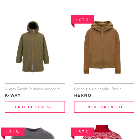
-31%
K-Way Jacob St Warm hooded zip-up jacket - Grün
Herno zip-up hoodie - Braun
K-WAY
HERNO
ENTDECKEN SIE
ENTDECKEN SIE
-31%
-57%