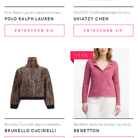
Polo Ralph Lauren cable-knit crew-neck sweater - Gelb
SHIATZY CHEN Besticktes Strickoberteil - Braun
POLO RALPH LAUREN
SHIATZY CHEN
ENTDECKEN SIE
ENTDECKEN SIE
-11%
Brunello Cucinelli sequin-embellished cardigan - Braun
Benetton textured button-up cardigan - Rosa
BRUNELLO CUCINELLI
BENETTON