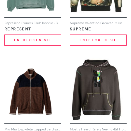
Represent Owners Club hoodie - Blau
Supreme Valentino Garavani x Undercover Kapuzenpullover - Schwarz
REPRESENT
SUPREME
ENTDECKEN SIE
ENTDECKEN SIE
Miu Miu logo-detail zipped cardigan - Braun
Mostly Heard Rarely Seen 8-Bit Hoodie mit Bären-Print - Grün