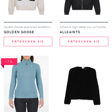
Golden Goose appliqued sweatshirt - Nude
AllSaints logo-detail zip-up hoodie - Schwarz
GOLDEN GOOSE
ALLSAINTS
ENTDECKEN SIE
ENTDECKEN SIE
-7%