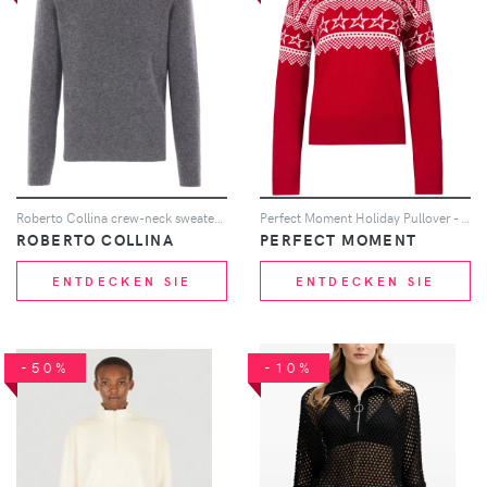
Roberto Collina crew-neck sweater - Grau
Perfect Moment Holiday Pullover - Rot
ROBERTO COLLINA
PERFECT MOMENT
ENTDECKEN SIE
ENTDECKEN SIE
-50%
-10%