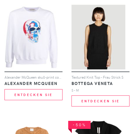
Alexander McQueen skull-print cotton sweatshirt - Weiß
Textured Knit Top - Frau Strick S
ALEXANDER MCQUEEN
BOTTEGA VENETA
S - M
ENTDECKEN SIE
ENTDECKEN SIE
-50%