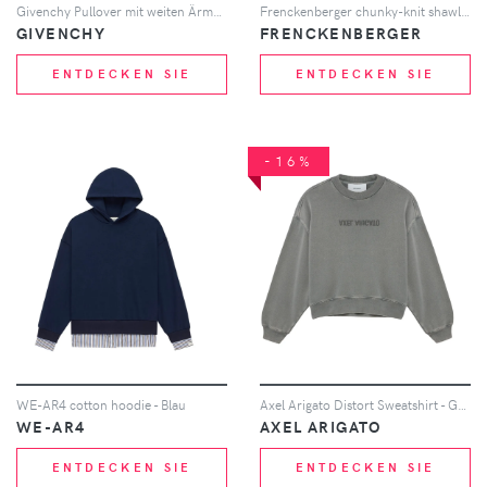
Givenchy Pullover mit weiten Ärmeln - Nude
Frenckenberger chunky-knit shawl-lapel cardigan - Schwarz
GIVENCHY
FRENCKENBERGER
ENTDECKEN SIE
ENTDECKEN SIE
-16%
WE-AR4 cotton hoodie - Blau
Axel Arigato Distort Sweatshirt - Grau
WE-AR4
AXEL ARIGATO
ENTDECKEN SIE
ENTDECKEN SIE