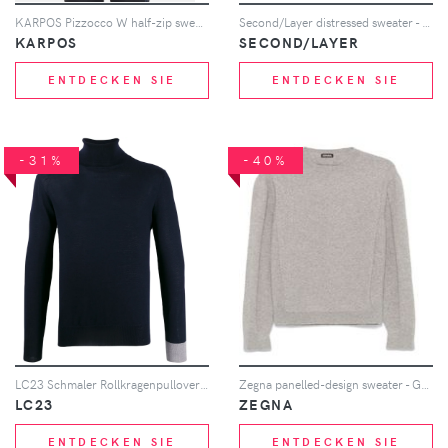
KARPOS Pizzocco W half-zip sweatshirt - Blau
Second/Layer distressed sweater - Schwarz
KARPOS
SECOND/LAYER
ENTDECKEN SIE
ENTDECKEN SIE
-31%
-40%
LC23 Schmaler Rollkragenpullover - Blau
Zegna panelled-design sweater - Grau
LC23
ZEGNA
ENTDECKEN SIE
ENTDECKEN SIE