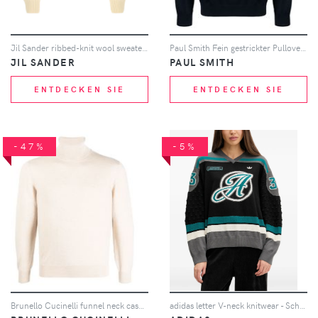
Jil Sander ribbed-knit wool sweater - Nude
Paul Smith Fein gestrickter Pullover aus Merinowolle - Blau
JIL SANDER
PAUL SMITH
ENTDECKEN SIE
ENTDECKEN SIE
-47%
-5%
Brunello Cucinelli funnel neck cashmere jumper - Nude
adidas letter V-neck knitwear - Schwarz