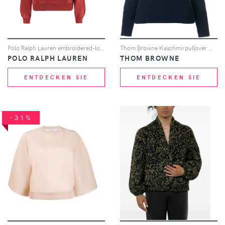
Polo Ralph Lauren embroidered-logo crew-neck sweatshirt - Rot
Thom Browne Kaschmirpullover mit Rollkragen - Blau
POLO RALPH LAUREN
THOM BROWNE
ENTDECKEN SIE
ENTDECKEN SIE
-31%