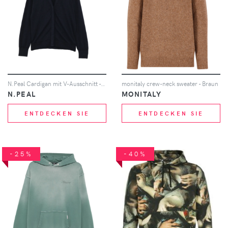
N.Peal Cardigan mit V-Ausschnitt - Blau
monitaly crew-neck sweater - Braun
N.PEAL
MONITALY
ENTDECKEN SIE
ENTDECKEN SIE
-25%
-40%