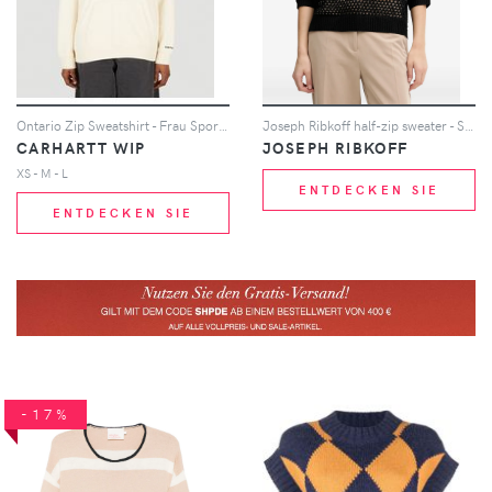
Ontario Zip Sweatshirt - Frau Sportbekleidung M
Joseph Ribkoff half-zip sweater - Schwarz
CARHARTT WIP
JOSEPH RIBKOFF
XS - M - L
ENTDECKEN SIE
ENTDECKEN SIE
-17%