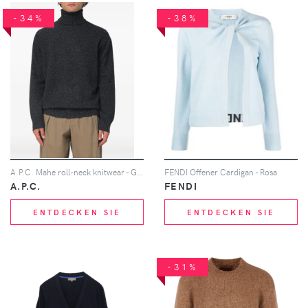
-34%
-38%
A.P.C. Mahe roll-neck knitwear - Grau
FENDI Offener Cardigan - Rosa
A.P.C.
FENDI
ENTDECKEN SIE
ENTDECKEN SIE
-31%