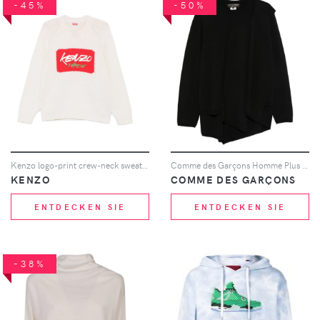
-45%
-50%
Kenzo logo-print crew-neck sweater - Nude
Comme des Garçons Homme Plus asymmetric panelled knitwear - Schwarz
KENZO
COMME DES GARÇONS
ENTDECKEN SIE
ENTDECKEN SIE
-38%