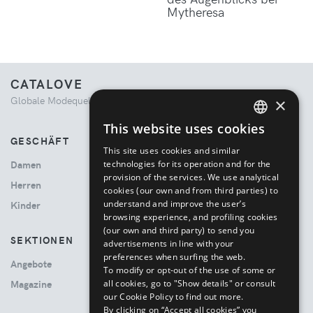
Mytheresa
CATALOVE
Globale Modequelle. Kuratiertes Einkaufserlebnis.
×
This website uses cookies
ENGLISH
GESCHÄFT
This site uses cookies and similar
ITALIAN
technologies for its operation and for the
Damen
provision of the services. We use analytical
Herren
cookies (our own and from third parties) to
understand and improve the user’s
Kinder
browsing experience, and profiling cookies
(our own and third party) to send you
SEKTIONEN
advertisements in line with your
preferences when surfing the web.
Angebote
To modify or opt-out of the use of some or
all cookies, go to "Show details" or consult
Magazine
our Cookie Policy to find out more.
By clicking on “Accept all cookies” you