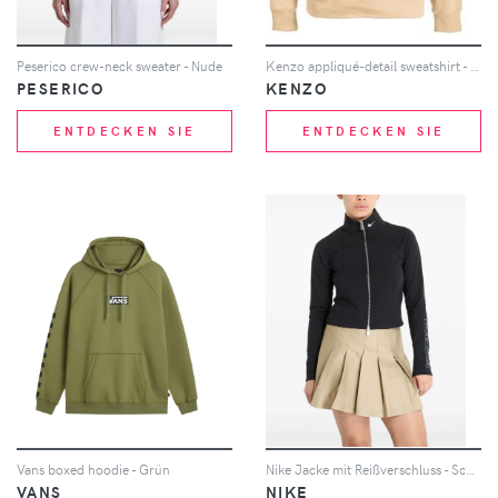
Peserico crew-neck sweater - Nude
Kenzo appliqué-detail sweatshirt - Nude
PESERICO
KENZO
ENTDECKEN SIE
ENTDECKEN SIE
Vans boxed hoodie - Grün
Nike Jacke mit Reißverschluss - Schwarz
VANS
NIKE