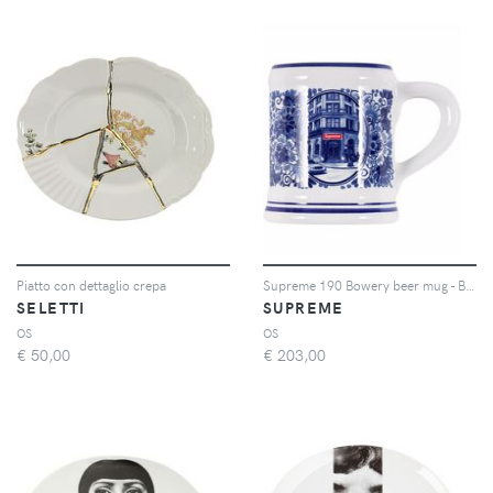
Piatto con dettaglio crepa
Supreme 190 Bowery beer mug - Bianco
SELETTI
SUPREME
OS
OS
€
50,00
€
203,00