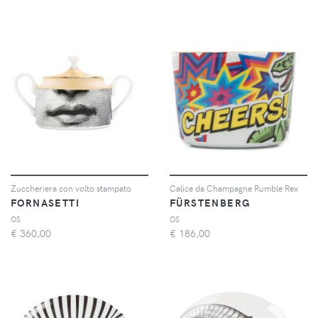
Zuccheriera con volto stampato
Calice da Champagne Rumble Rex
FORNASETTI
FÜRSTENBERG
OS
OS
€
360,00
€
186,00