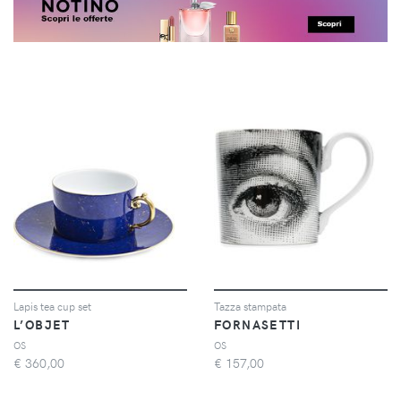
Lapis tea cup set
Tazza stampata
L’OBJET
FORNASETTI
OS
OS
€
360,00
€
157,00