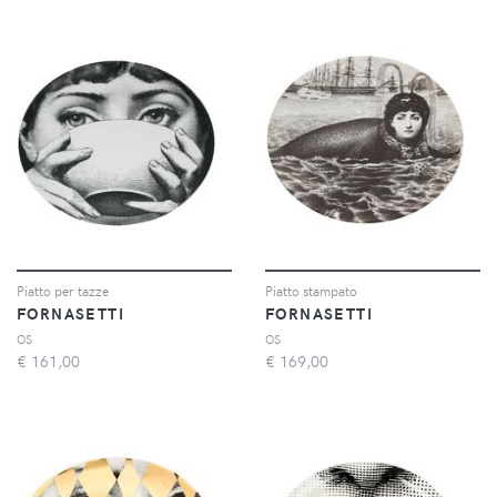
Piatto per tazze
Piatto stampato
FORNASETTI
FORNASETTI
OS
OS
€
161,00
€
169,00