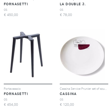
FORNASETTI
LA DOUBLE J.
OS
OS
€
450,00
€
78,00
Portavassoio
Cassina Service Prunier set of soup plates - Bianco
FORNASETTI
CASSINA
OS
OS
€
454,00
€
120,00