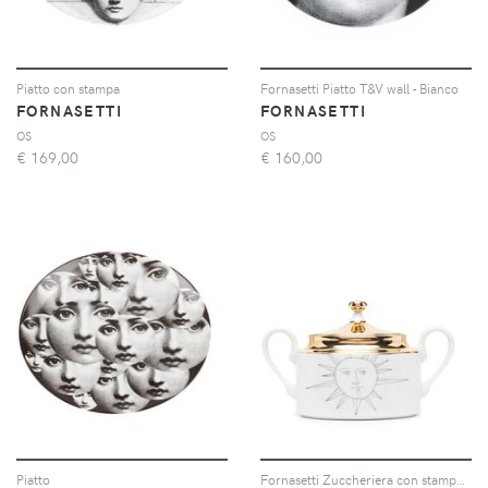
Piatto con stampa
Fornasetti Piatto T&V wall - Bianco
FORNASETTI
FORNASETTI
OS
OS
€
169,00
€
160,00
Piatto
Fornasetti Zuccheriera con stampa - Bianco