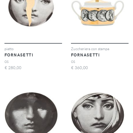
piatto
Zuccheriera con stampa
FORNASETTI
FORNASETTI
OS
OS
€
280,00
€
360,00