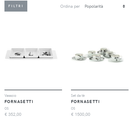
Ordina per
FILTRI
Vassoio
Set da tè
FORNASETTI
FORNASETTI
OS
OS
€
352,00
€
1500,00