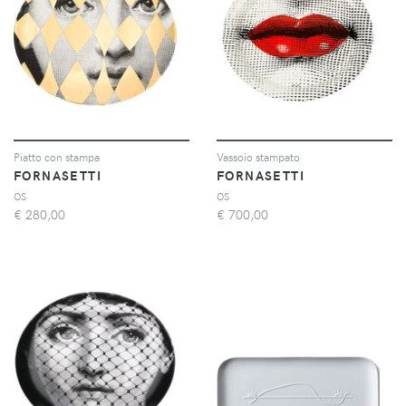
Piatto con stampa
Vassoio stampato
FORNASETTI
FORNASETTI
OS
OS
€
280,00
€
700,00