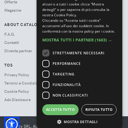
Offerte
alcuni o a tutti i cookie clicca “Mostra
dettagli” o per saperne di più consulta la
Magazine
nostra Cookie Policy.
Cliccando su “Accetta tutti i cookie”
ABOUT CATALOVE
acconsenti all’uso dei suddetti cookie.
In
conformità con la nostra policy per i cookie.
F.A.Q.
MOSTRA TUTTI I PARTNER
(1603) →
Contatti
Diventa partner
STRETTAMENTE NECESSARI
PERFORMANCE
TOS
TARGETING
Privacy Policy
Termini e Condizioni
FUNZIONALITÀ
Cookie Policy
NON CLASSIFICATI
Ads Disclosure
ACCETTA TUTTO
RIFIUTA TUTTO
MOSTRA DETTAGLI
© Booncy SRL, All rights reserved. - VAT 06534300485