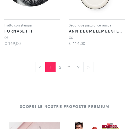
Piatto con stampa
Set di due piatti di ceramica
FORNASETTI
ANN DEUMELEMEESTER X SERAX
OS
OS
€
169,00
€
114,00
...
<
<
1
2
19
>
>
SCOPRI LE NOSTRE PROPOSTE PREMIUM