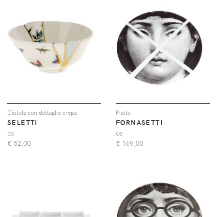
Ciotola con dettaglio crepa
Piatto
SELETTI
FORNASETTI
OS
OS
€
52,00
€
169,00