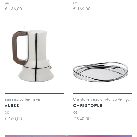
OS
OS
€
166,00
€
169,00
espresso coffee maker
Christofle Vassoio rotondo Vertigo placcato argento 39cm
ALESSI
CHRISTOFLE
OS
OS
€
160,00
€
940,00