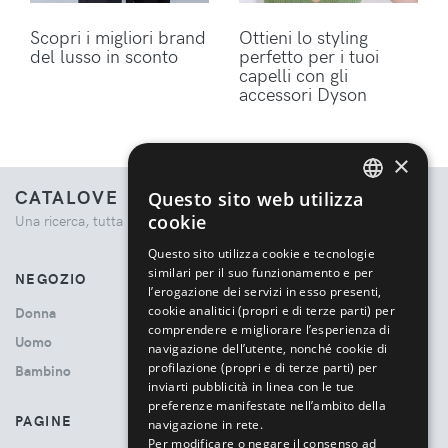
Scopri i migliori brand
Ottieni lo styling
del lusso in sconto
perfetto per i tuoi
capelli con gli
accessori Dyson
×
CATALOVE
Questo sito web utilizza
ENGLISH
cookie
Una ricerca, tutta la moda.
ITALIAN
Questo sito utilizza cookie e tecnologie
similari per il suo funzionamento e per
NEGOZIO
l’erogazione dei servizi in esso presenti,
cookie analitici (propri e di terze parti) per
Donna
comprendere e migliorare l’esperienza di
Uomo
navigazione dell’utente, nonché cookie di
profilazione (propri e di terze parti) per
Bambino
inviarti pubblicità in linea con le tue
preferenze manifestate nell’ambito della
PAGINE
navigazione in rete.
Per modificare o negare il consenso ad