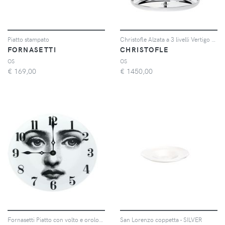
Piatto stampato
Christofle Alzata a 3 livelli Vertigo placcata argento
FORNASETTI
CHRISTOFLE
OS
OS
€
169,00
€
1450,00
Fornasetti Piatto con volto e orologio - Bianco
San Lorenzo coppetta - SILVER