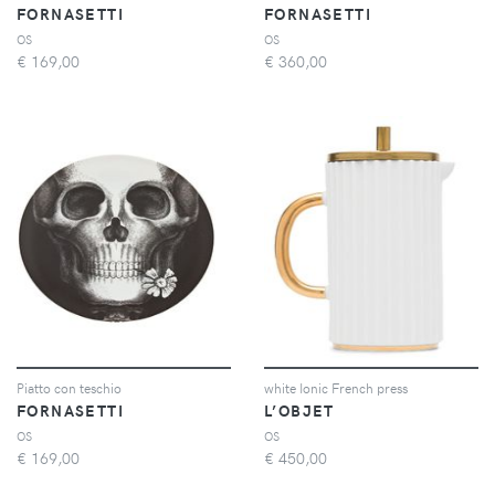
FORNASETTI
FORNASETTI
OS
OS
€
169,00
€
360,00
Piatto con teschio
white Ionic French press
FORNASETTI
L’OBJET
OS
OS
€
169,00
€
450,00