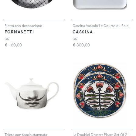
Piatto con decorazione
Cassina Vassoio Le Course du Soleil - Bianco
FORNASETTI
CASSINA
OS
OS
€
160,00
€
300,00
Teiera con faccia stampata
La Doublej Dessert Plates Set Of 2 - Bianco