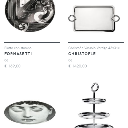
Piatto con stampa
Christofle Vassoio Vertigo 43x31cm rettangolare placcato argento
FORNASETTI
CHRISTOFLE
OS
OS
€
169,00
€
1420,00