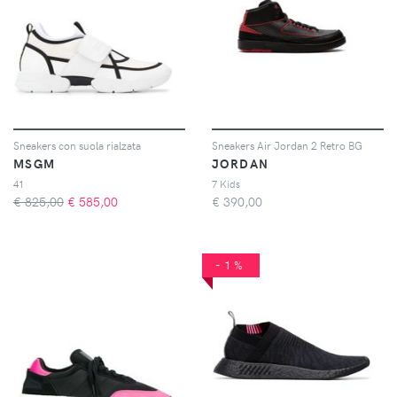
Sneakers con suola rialzata
Sneakers Air Jordan 2 Retro BG
MSGM
JORDAN
41
7 Kids
€ 825,00
€
585,00
€
390,00
-1%