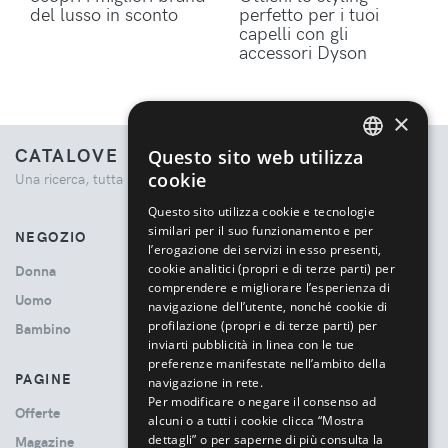
del lusso in sconto
perfetto per i tuoi
capelli con gli
accessori Dyson
×
CATALOVE
Questo sito web utilizza
ENGLISH
cookie
Una ricerca, tutta la moda.
ITALIAN
Questo sito utilizza cookie e tecnologie
similari per il suo funzionamento e per
NEGOZIO
l’erogazione dei servizi in esso presenti,
cookie analitici (propri e di terze parti) per
Donna
comprendere e migliorare l’esperienza di
Uomo
navigazione dell’utente, nonché cookie di
profilazione (propri e di terze parti) per
Bambino
inviarti pubblicità in linea con le tue
preferenze manifestate nell’ambito della
PAGINE
navigazione in rete.
Per modificare o negare il consenso ad
Offerte
alcuni o a tutti i cookie clicca “Mostra
dettagli” o per saperne di più consulta la
Magazine