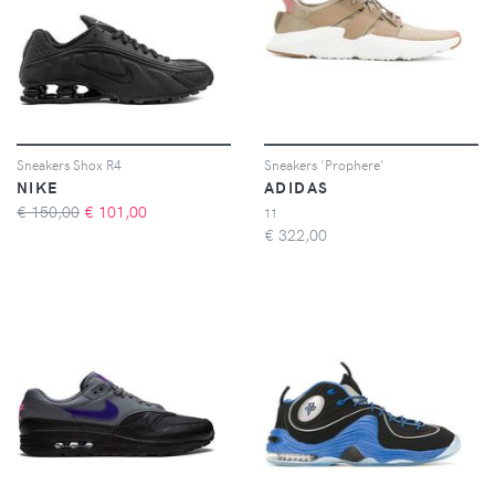
Sneakers Shox R4
Sneakers 'Prophere'
NIKE
ADIDAS
€ 150,00
€
101,00
11
€
322,00