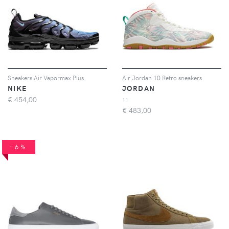
Sneakers Air Vapormax Plus
Air Jordan 10 Retro sneakers
NIKE
JORDAN
€
454,00
11
€
483,00
-6%