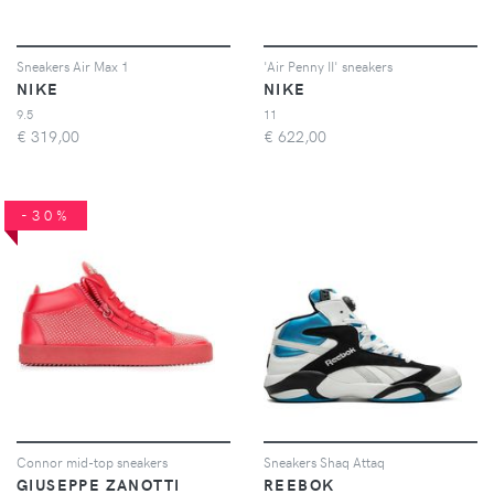
Sneakers Air Max 1
'Air Penny II' sneakers
NIKE
NIKE
9.5
11
€
319,00
€
622,00
-30%
Connor mid-top sneakers
Sneakers Shaq Attaq
GIUSEPPE ZANOTTI
REEBOK