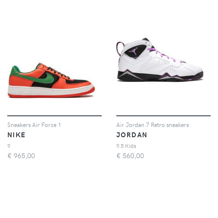
Sneakers Air Force 1
Air Jordan 7 Retro sneakers
NIKE
JORDAN
9
9.5 Kids
€
965,00
€
560,00