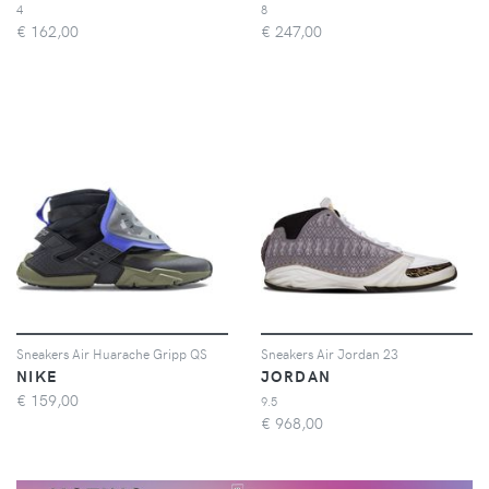
4
8
€
162,00
€
247,00
Sneakers Air Huarache Gripp QS
Sneakers Air Jordan 23
NIKE
JORDAN
€
159,00
9.5
€
968,00