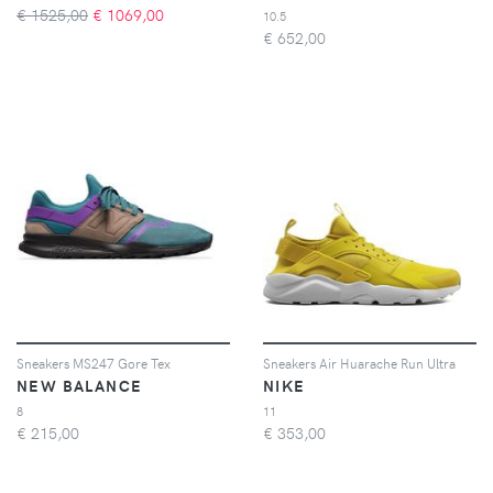
€ 1525,00
€
1069,00
10.5
€
652,00
Sneakers MS247 Gore Tex
Sneakers Air Huarache Run Ultra
NEW BALANCE
NIKE
8
11
€
215,00
€
353,00