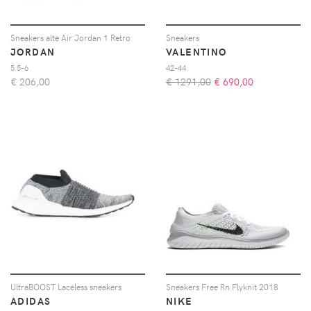
Sneakers alte Air Jordan 1 Retro
Sneakers
JORDAN
VALENTINO
5.5-6
42-44
€
206,00
€ 1291,00
€
690,00
UltraBOOST Laceless sneakers
Sneakers Free Rn Flyknit 2018
ADIDAS
NIKE