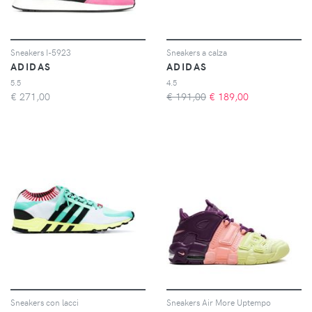
Sneakers I-5923
Sneakers a calza
ADIDAS
ADIDAS
5.5
4.5
€
271,00
€ 191,00
€
189,00
Sneakers con lacci
Sneakers Air More Uptempo