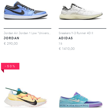
Jordan Air Jordan 1 Low "University Blue / Black"
Sneakers Y-3 Runner 4D II
JORDAN
ADIDAS
€
290,00
7.5
€
1410,00
-50%