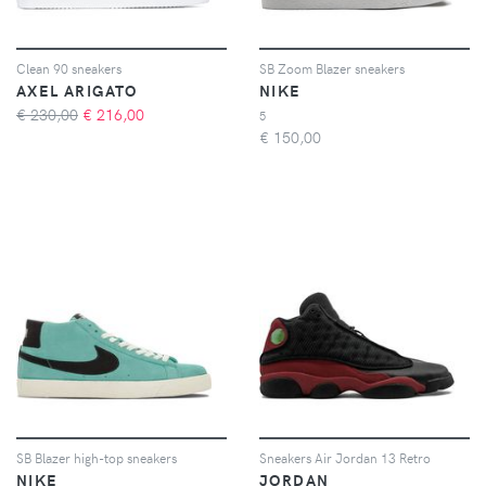
Clean 90 sneakers
SB Zoom Blazer sneakers
AXEL ARIGATO
NIKE
€ 230,00
€
216,00
5
€
150,00
SB Blazer high-top sneakers
Sneakers Air Jordan 13 Retro
NIKE
JORDAN