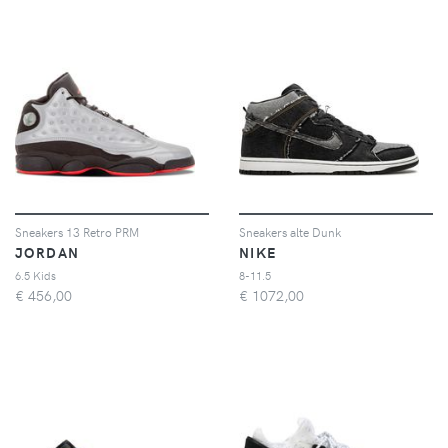
Sneakers 13 Retro PRM
Sneakers alte Dunk
JORDAN
NIKE
6.5 Kids
8-11.5
€
456,00
€
1072,00