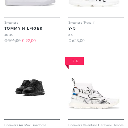
Sneakers
Sneakers 'Kusari'
TOMMY HILFIGER
Y-3
45-46
8.5
€ 101,00
€
92,00
€
623,00
-7%
Sneakers Air Max Goadome
Sneakers Valentino Garavani Heroes