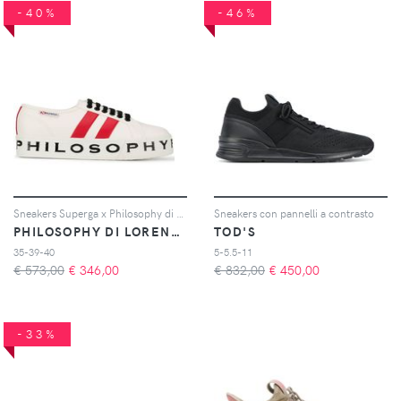
-40%
-46%
Sneakers Superga x Philosophy di Lorenzo Serafini
Sneakers con pannelli a contrasto
PHILOSOPHY DI LORENZO SERAFINI
TOD'S
35-39-40
5-5.5-11
€ 573,00
€
346,00
€ 832,00
€
450,00
-33%