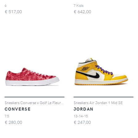
6
7 Kids
€
517,00
€
642,00
Sneakers Converse x Golf Le Fleur One Star
Sneakers Air Jordan 1 Mid SE
CONVERSE
JORDAN
7.5
13-14-15
€
280,00
€
247,00