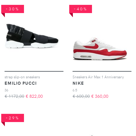
-30%
-40%
strap slip-on sneakers
Sneakers Air Max 1 Anniversary
EMILIO PUCCI
NIKE
36
6.5
€ 1172,00
€
822,00
€ 600,00
€
360,00
-29%