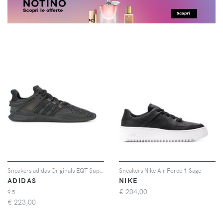
Sneakers adidas Originals EQT Support 93/17
Sneakers Nike Air Force 1 Sage
ADIDAS
NIKE
€
204,00
9.5
€
223,00