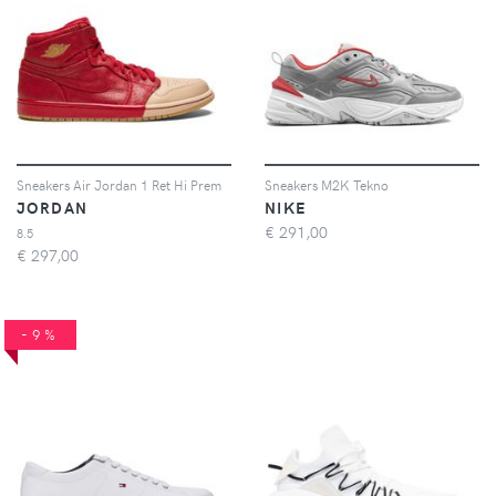
Sneakers Air Jordan 1 Ret Hi Prem
Sneakers M2K Tekno
JORDAN
NIKE
€
291,00
8.5
€
297,00
-9%