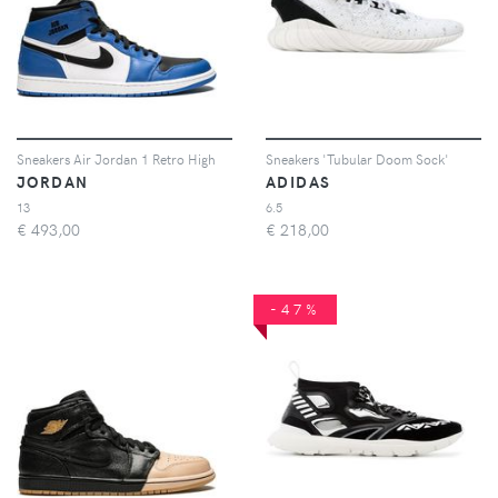
Sneakers Air Jordan 1 Retro High
Sneakers 'Tubular Doom Sock'
JORDAN
ADIDAS
13
6.5
€
493,00
€
218,00
-47%