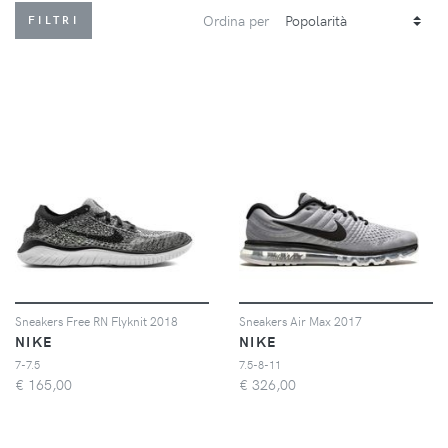
Ordina per
FILTRI
Sneakers Free RN Flyknit 2018
Sneakers Air Max 2017
NIKE
NIKE
7-7.5
7.5-8-11
€
165,00
€
326,00