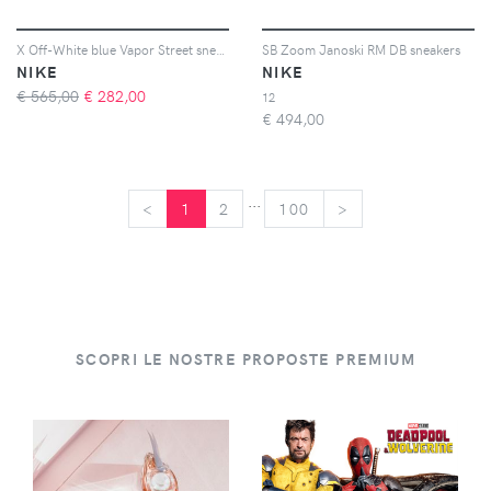
X Off-White blue Vapor Street sneakers
SB Zoom Janoski RM DB sneakers
NIKE
NIKE
€ 565,00
€
282,00
12
€
494,00
...
<
<
1
2
100
>
>
SCOPRI LE NOSTRE PROPOSTE PREMIUM