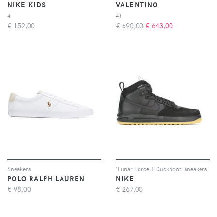
NIKE KIDS
VALENTINO
4
41
€
152,00
€ 690,00
€
643,00
Sneakers
'Lunar Force 1 Duckboot' sneakers
POLO RALPH LAUREN
NIKE
€
98,00
€
267,00