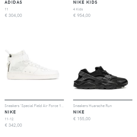
ADIDAS
NIKE KIDS
11
4 Kids
€
304,00
€
954,00
Sneakers 'Special Field Air Force 1 Mid'
Sneakers Huarache Run
NIKE
NIKE
€
155,00
11-12
€
342,00