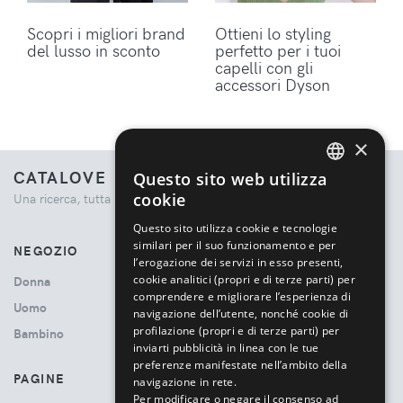
Scopri i migliori brand
Ottieni lo styling
del lusso in sconto
perfetto per i tuoi
capelli con gli
accessori Dyson
×
CATALOVE
Questo sito web utilizza
ENGLISH
cookie
Una ricerca, tutta la moda.
ITALIAN
Questo sito utilizza cookie e tecnologie
similari per il suo funzionamento e per
NEGOZIO
l’erogazione dei servizi in esso presenti,
cookie analitici (propri e di terze parti) per
Donna
comprendere e migliorare l’esperienza di
Uomo
navigazione dell’utente, nonché cookie di
profilazione (propri e di terze parti) per
Bambino
inviarti pubblicità in linea con le tue
preferenze manifestate nell’ambito della
PAGINE
navigazione in rete.
Per modificare o negare il consenso ad