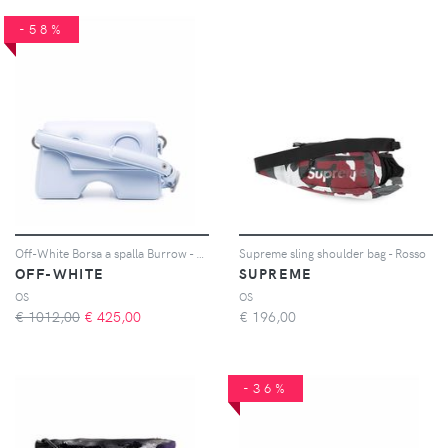
-58%
Off-White Borsa a spalla Burrow - Blu
Supreme sling shoulder bag - Rosso
OFF-WHITE
SUPREME
OS
OS
€ 1012,00
€
425,00
€
196,00
-36%