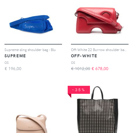
Supreme sling shoulder bag - Blu
Off-White 22 Burrow shoulder bag - Rosso
SUPREME
OFF-WHITE
OS
OS
€
196,00
€ 1012,00
€
678,00
-35%