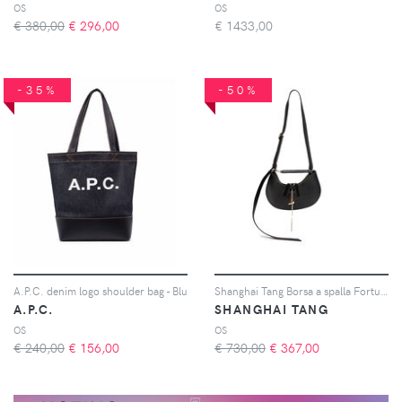
OS
OS
€ 380,00
€
296,00
€
1433,00
-35%
-50%
A.P.C. denim logo shoulder bag - Blu
Shanghai Tang Borsa a spalla Fortune Cookie mini - Nero
A.P.C.
SHANGHAI TANG
OS
OS
€ 240,00
€
156,00
€ 730,00
€
367,00