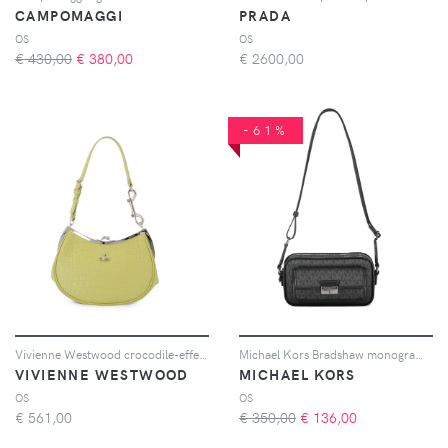
CAMPOMAGGI
PRADA
OS
OS
€ 430,00
€
380,00
€
2600,00
-61%
Vivienne Westwood crocodile-effect Charm shoulder bag - Verde
Michael Kors Bradshaw monogram shoulder bag - Nero
VIVIENNE WESTWOOD
MICHAEL KORS
OS
OS
€
561,00
€ 350,00
€
136,00