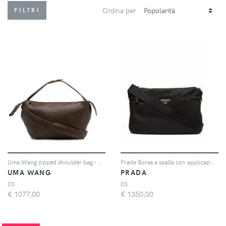
Ordina per
FILTRI
Uma Wang zipped shoulder bag - Marrone
Prada Borsa a spalla con applicazione - Nero
UMA WANG
PRADA
OS
OS
€
1077,00
€
1350,00