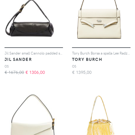
Jil Sander small Cannolo padded shoulder bag - Nero
Tory Burch Borsa a spalla Lee Radziwill - Bianco
JIL SANDER
TORY BURCH
OS
OS
€ 1676,00
€
1306,00
€
1395,00