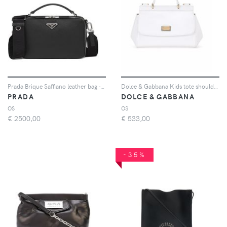
Prada Brique Saffiano leather bag - Nero
Dolce & Gabbana Kids tote shoulder bag - Bianco
PRADA
DOLCE & GABBANA
OS
OS
€
2500,00
€
533,00
-35%