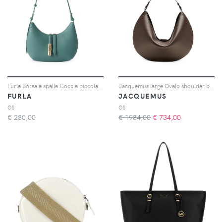
Furla Borsa a spalla Goccia piccola - Verde
Jacquemus large Ovalo shoulder bag - Marrone
FURLA
JACQUEMUS
OS
OS
€
280,00
€ 1984,00
€
734,00