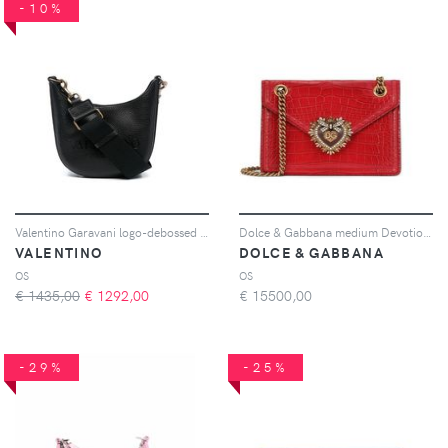
-10%
Valentino Garavani logo-debossed shoulder bag - Nero
Dolce & Gabbana medium Devotion shoulder bag - Rosso
VALENTINO
DOLCE & GABBANA
OS
OS
€ 1435,00
€
1292,00
€
15500,00
-29%
-25%