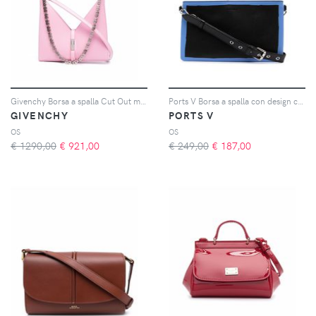
Givenchy Borsa a spalla Cut Out mini - Rosa
Ports V Borsa a spalla con design color-block - Nero
GIVENCHY
PORTS V
OS
OS
€ 1290,00
€
921,00
€ 249,00
€
187,00