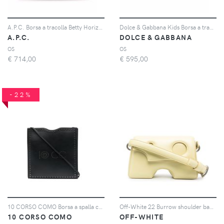
A.P.C. Borsa a tracolla Betty Horizon piccola - Marrone
Dolce & Gabbana Kids Borsa a tracolla - Rosso
A.P.C.
DOLCE & GABBANA
OS
OS
€
714,00
€
595,00
-22%
10 CORSO COMO Borsa a spalla con logo - Nero
Off-White 22 Burrow shoulder bag - Giallo
10 CORSO COMO
OFF-WHITE