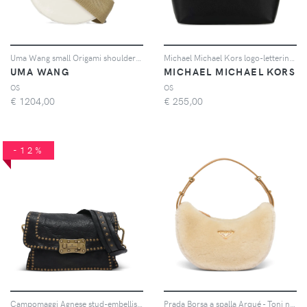
Uma Wang small Origami shoulder bag - Toni neutri
Michael Michael Kors logo-lettering shoulder bag - Nero
UMA WANG
MICHAEL MICHAEL KORS
OS
OS
€
1204,00
€
255,00
-12%
Campomaggi Agnese stud-embellished shoulder bag - Nero
Prada Borsa a spalla Arqué - Toni neutri