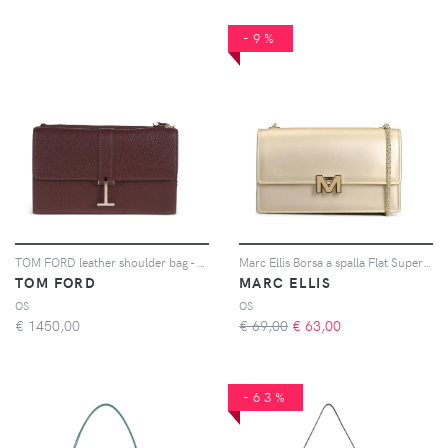
-9%
TOM FORD leather shoulder bag - Rosso
Marc Ellis Borsa a spalla Flat Supermee M - Oro
TOM FORD
MARC ELLIS
OS
OS
€
1450,00
€ 69,00
€
63,00
-63%