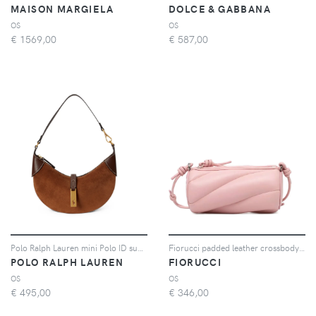
MAISON MARGIELA
DOLCE & GABBANA
OS
OS
€
1569,00
€
587,00
Polo Ralph Lauren mini Polo ID suede shoulder bag - Marrone
Fiorucci padded leather crossbody bag - Rosa
POLO RALPH LAUREN
FIORUCCI
OS
OS
€
495,00
€
346,00