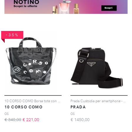
-35%
10 CORSO COMO Borsa tote con stampa - Nero
Prada Custodia per smartphone - Nero
10 CORSO COMO
PRADA
OS
OS
€ 340,00
€
221,00
€
1450,00