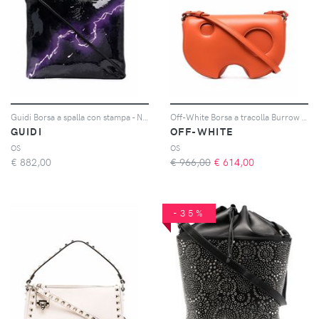
Guidi Borsa a spalla con stampa - Nero
Off-White Borsa a tracolla Burrow - Arancione
GUIDI
OFF-WHITE
OS
OS
€
882,00
€ 966,00
€
614,00
-35%