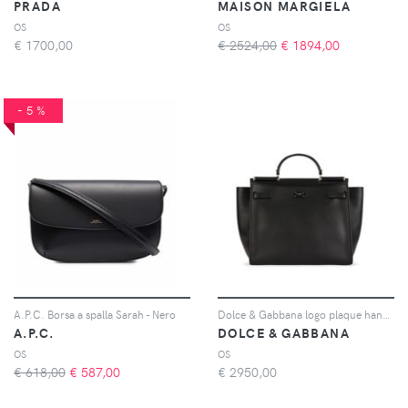
PRADA
MAISON MARGIELA
OS
OS
€
1700,00
€ 2524,00
€
1894,00
-5%
A.P.C. Borsa a spalla Sarah - Nero
Dolce & Gabbana logo plaque handbag - Nero
A.P.C.
DOLCE & GABBANA
OS
OS
€ 618,00
€
587,00
€
2950,00