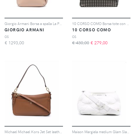
Giorgio Armani Borsa a spalla La Prima - Toni neutri
10 CORSO COMO Borsa tote con stampa - BLACK
GIORGIO ARMANI
10 CORSO COMO
OS
OS
€
1293,00
€ 430,00
€
279,00
Michael Michael Kors Jet Set leather shoulder bag - Marrone
Maison Margiela medium Glam Slam shoulder bag - Bianco