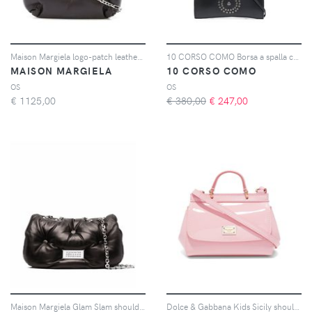
Maison Margiela logo-patch leather shoulder bag - Nero
10 CORSO COMO Borsa a spalla con logo - Nero
MAISON MARGIELA
10 CORSO COMO
OS
OS
€
1125,00
€ 380,00
€
247,00
Maison Margiela Glam Slam shoulder bag - Nero
Dolce & Gabbana Kids Sicily shoulder bag - Rosa