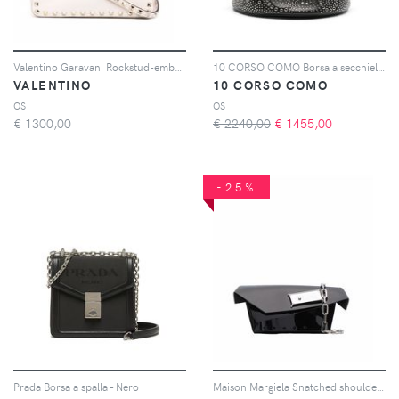
Valentino Garavani Rockstud-embellished shoulder bag - Toni neutri
10 CORSO COMO Borsa a secchiello con borchie Aby - Nero
VALENTINO
10 CORSO COMO
OS
OS
€
1300,00
€ 2240,00
€
1455,00
-25%
Prada Borsa a spalla - Nero
Maison Margiela Snatched shoulder bag - Nero