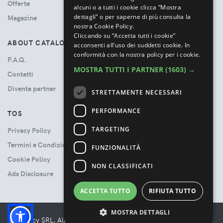
Offerte
alcuni o a tutti i cookie clicca “Mostra
dettagli” o per saperne di più consulta la
Magazine
nostra Cookie Policy.
Cliccando su “Accetta tutti i cookie”
ABOUT CATALOVE
acconsenti all’uso dei suddetti cookie.
In
conformità con la nostra policy per i cookie.
F.A.Q.
MOSTRA TUTTI I PARTNER
(1603) →
Contatti
Diventa partner
STRETTAMENTE NECESSARI
PERFORMANCE
TOS
TARGETING
Privacy Policy
Termini e Condizioni
FUNZIONALITÀ
Cookie Policy
NON CLASSIFICATI
Ads Disclosure
ACCETTA TUTTO
RIFIUTA TUTTO
MOSTRA DETTAGLI
© Booncy SRL, All rights reserved. - VAT 06534300485