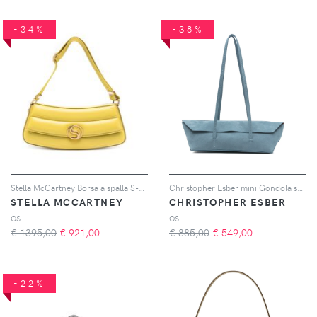
-34%
-38%
Stella McCartney Borsa a spalla S-Wave imbottita - Giallo
Christopher Esber mini Gondola shoulder bag - Blu
STELLA MCCARTNEY
CHRISTOPHER ESBER
OS
OS
€ 1395,00
€
921,00
€ 885,00
€
549,00
-22%