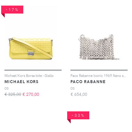
-17%
Michael Kors Borsa tote - Giallo
Paco Rabanne Iconic 1969 Nano shoulder bag - Argento
MICHAEL KORS
PACO RABANNE
OS
OS
€ 325,00
€
270,00
€
654,00
-33%