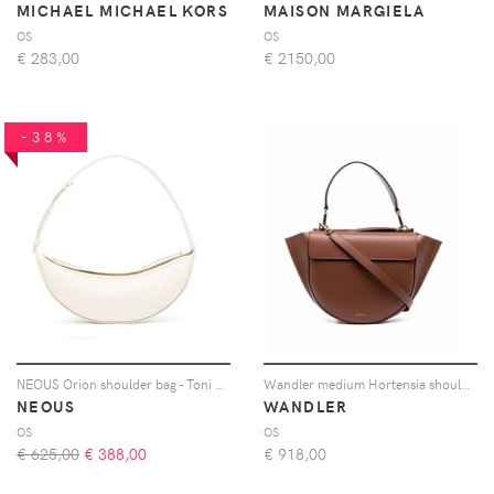
MICHAEL MICHAEL KORS
MAISON MARGIELA
OS
OS
€
283,00
€
2150,00
-38%
NEOUS Orion shoulder bag - Toni neutri
Wandler medium Hortensia shoulder bag - Marrone
NEOUS
WANDLER
OS
OS
€ 625,00
€
388,00
€
918,00