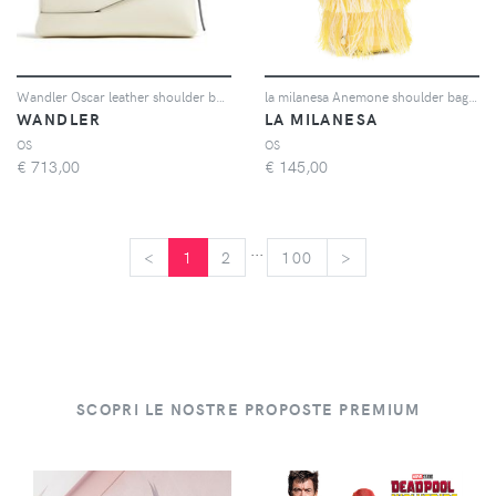
Wandler Oscar leather shoulder bag - Bianco
la milanesa Anemone shoulder bag - Giallo
WANDLER
LA MILANESA
OS
OS
€
713,00
€
145,00
...
<
<
1
2
100
>
>
SCOPRI LE NOSTRE PROPOSTE PREMIUM