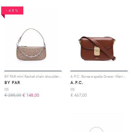
-48%
BY FAR mini Rachel chain shoulder bag - Grigio
A.P.C. Borsa a spalla Grace - Marrone
BY FAR
A.P.C.
OS
OS
€ 285,00
€
148,00
€
467,00