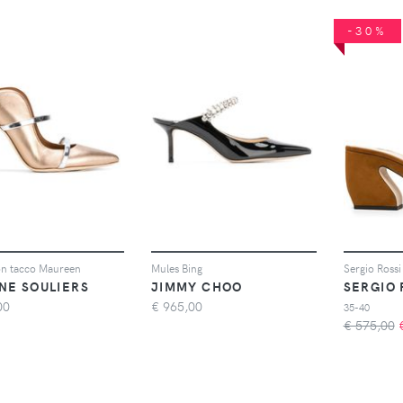
-30%
on tacco Maureen
Mules Bing
NE SOULIERS
JIMMY CHOO
SERGIO 
00
€
965,00
35-40
€ 575,00