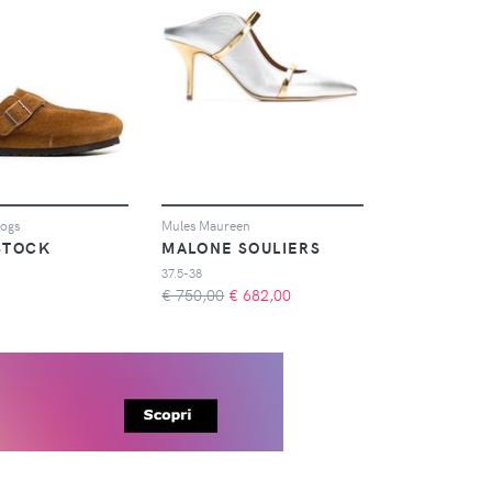
logs
Mules Maureen
STOCK
MALONE SOULIERS
37.5-38
€ 750,00
€
682,00