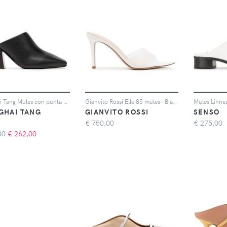
Shanghai Tang Mules con punta quadrata - Nero
Gianvito Rossi Elle 85 mules - Bianco
Mules Linne
GHAI TANG
GIANVITO ROSSI
SENSO
€
750,00
€
275,00
00
€
262,00