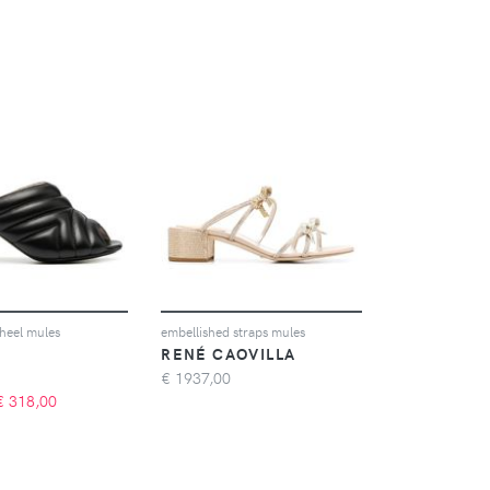
heel mules
embellished straps mules
RENÉ CAOVILLA
€
1937,00
€
318,00