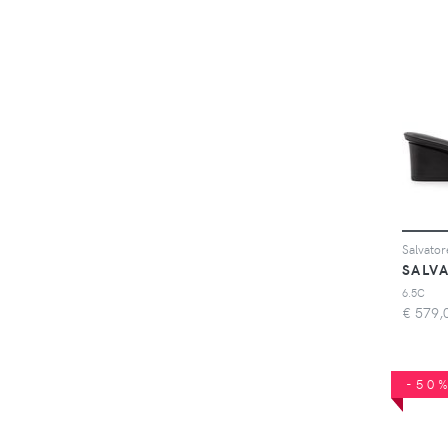
6.5C
€
579,
-50