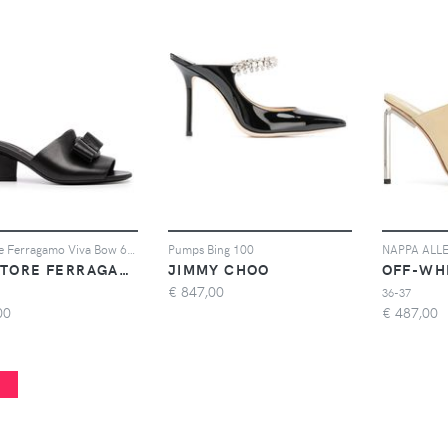
Salvatore Ferragamo Viva Bow 60mm mules - Nero
Pumps Bing 100
SALVATORE FERRAGAMO
JIMMY CHOO
OFF-WH
€
847,00
36-37
00
€
487,00
%