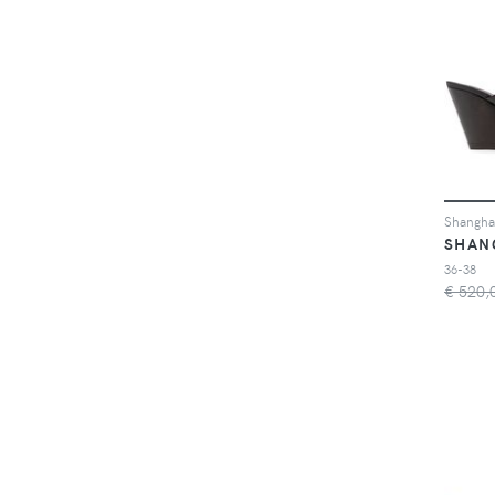
SHAN
36-38
€ 520,