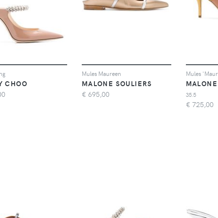
ng
Mules Maureen
Mules 'Maur
Y CHOO
MALONE SOULIERS
MALONE
00
€
695,00
35.5
€
725,00