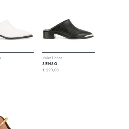
a
Mules Linnea
SENSO
€
290,00