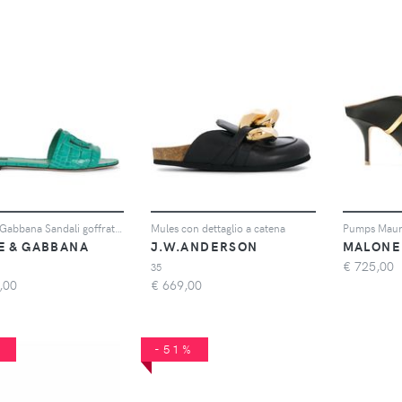
Dolce & Gabbana Sandali goffrati - Verde
Mules con dettaglio a catena
Pumps Maur
E & GABBANA
J.W.ANDERSON
MALONE
€
725,00
35
,00
€
669,00
%
-51%