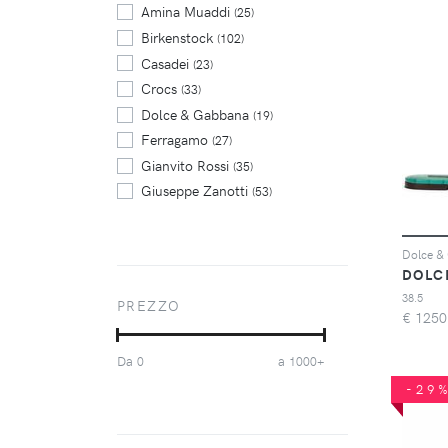
Amina Muaddi
(25)
Birkenstock
(102)
Casadei
(23)
Crocs
(33)
Dolce & Gabbana
(19)
Ferragamo
(27)
Gianvito Rossi
(35)
Giuseppe Zanotti
(53)
Jimmy Choo
(30)
Le Silla
(21)
Malone Souliers
(54)
DOLC
Marni
(30)
38.5
PREZZO
€
1250
Marsèll
(21)
Off-White
(27)
Da
a
0
1000+
Paris Texas
(61)
-29
Scarosso
(38)
Senso
(40)
Sergio Rossi
(19)