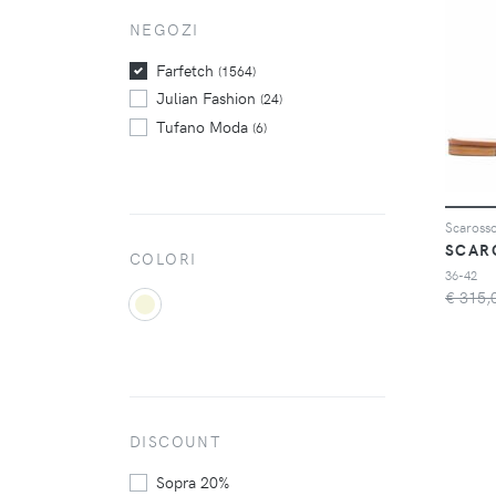
THE ATTICO
NEGOZI
(38)
Tod's
(19)
Farfetch
(1564)
Julian Fashion
(24)
Tufano Moda
(6)
SCAR
COLORI
36-42
€ 315,
DISCOUNT
Sopra 20%