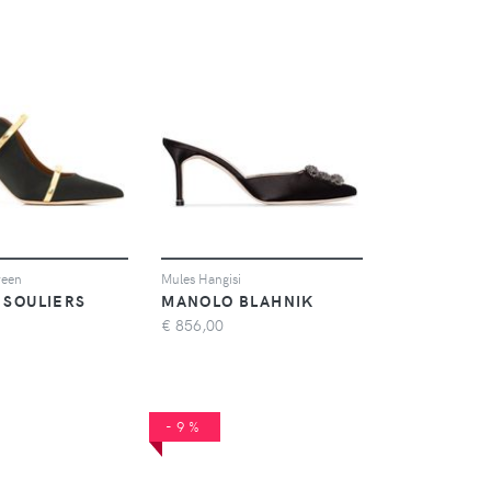
een
Mules Hangisi
 SOULIERS
MANOLO BLAHNIK
€
856,00
-9%