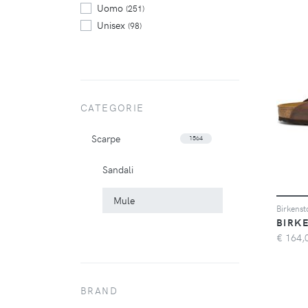
Uomo
(251)
Unisex
(98)
CATEGORIE
Scarpe
1564
Sandali
Mule
BIRK
€
164,
BRAND