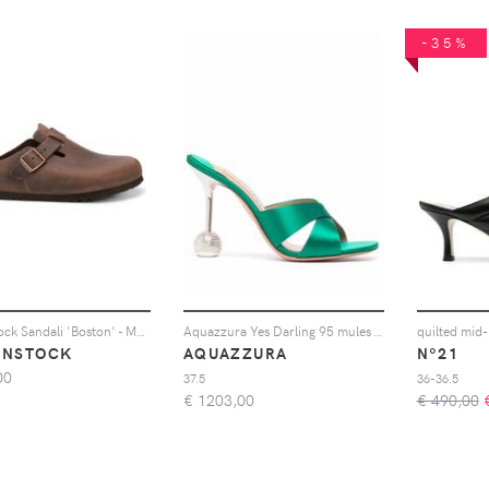
-35%
Birkenstock Sandali 'Boston' - Marrone
Aquazzura Yes Darling 95 mules - Verde
quilted mid-
ENSTOCK
AQUAZZURA
Nº21
00
37.5
36-36.5
€
1203,00
€ 490,00