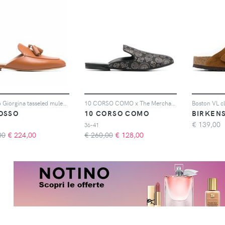
Scarosso Giorgina tasseled mules - Marrone
10 CORSO COMO x The Merchant of Florence Woodstock mules - Nero
Boston VL c
OSSO
10 CORSO COMO
BIRKEN
€
139,00
36-41
00
€
224,00
€ 260,00
€
128,00