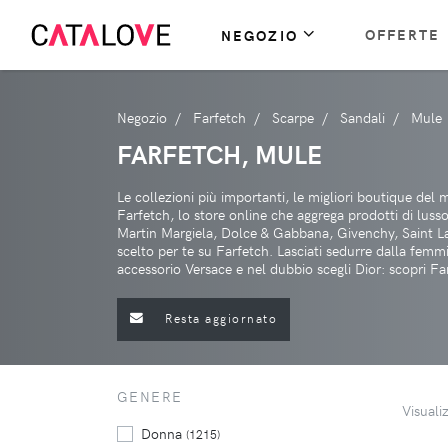
OFFERTE
NEGOZIO
Negozio
Farfetch
Scarpe
Sandali
Mule
FARFETCH, MULE
Le collezioni più importanti, le migliori boutique del
Farfetch, lo store online che aggrega prodotti di lus
Martin Margiela, Dolce & Gabbana, Givenchy, Saint Lau
scelto per te su Farfetch. Lasciati sedurre dalla femm
accessorio Versace e nel dubbio scegli Dior: scopri Fa
Resta aggiornato
GENERE
Visuali
Donna
(1215)