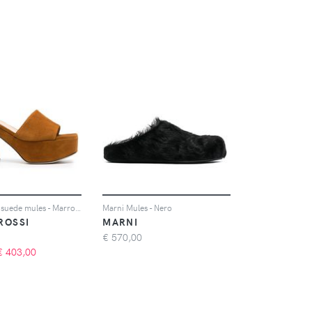
Sergio Rossi suede mules - Marrone
Marni Mules - Nero
ROSSI
MARNI
€
570,00
€
403,00