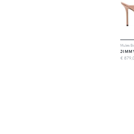
Mules Bi
JIMM
€
879,