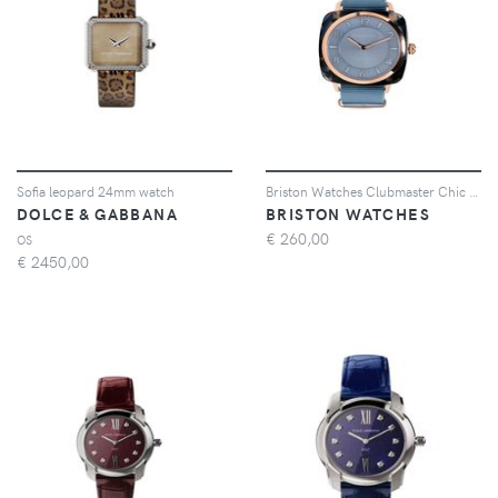
Sofia leopard 24mm watch
Briston Watches Clubmaster Chic 36mm - Oro
DOLCE & GABBANA
BRISTON WATCHES
€
260,00
OS
€
2450,00