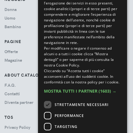
l’erogazione dei servizi in esso presenti,
cookie analitici (propri e di terze parti) per
Donna
comprendere e migliorare l’esperienza di
Uomo
navigazione dell’utente, nonché cookie di
profilazione (propri e di terze parti) per
Bambino
inviarti pubblicità in linea con le tue
preferenze manifestate nell’ambito della
PAGINE
navigazione in rete.
Per modificare o negare il consenso ad
Offerte
alcuni o a tutti i cookie clicca “Mostra
dettagli” o per saperne di più consulta la
Magazine
nostra Cookie Policy.
Cliccando su “Accetta tutti i cookie”
ABOUT CATALOVE
acconsenti all’uso dei suddetti cookie.
In
conformità con la nostra policy per i cookie.
F.A.Q.
MOSTRA TUTTI I PARTNER
(1603) →
Contatti
Diventa partner
STRETTAMENTE NECESSARI
PERFORMANCE
TOS
TARGETING
Privacy Policy