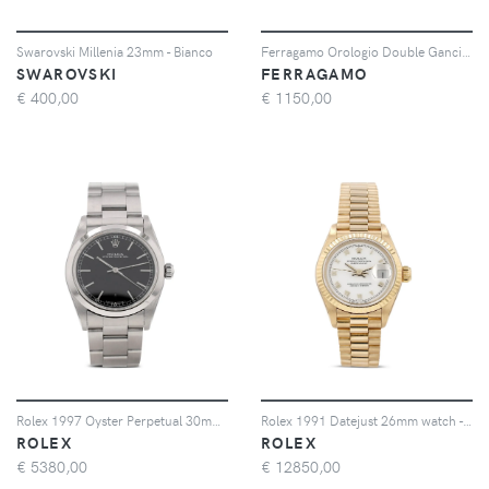
Swarovski Millenia 23mm - Bianco
Ferragamo Orologio Double Gancini 25mm - Grigio
SWAROVSKI
FERRAGAMO
€
400,00
€
1150,00
Rolex 1997 Oyster Perpetual 30mm watch - Nero
Rolex 1991 Datejust 26mm watch - Bianco
ROLEX
ROLEX
€
5380,00
€
12850,00