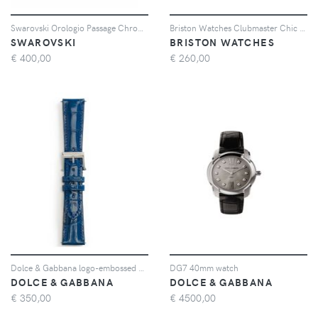
Swarovski Orologio Passage Chrono 36mm - Grigio
Briston Watches Clubmaster Chic 36mm - Grigio
SWAROVSKI
BRISTON WATCHES
€
400,00
€
260,00
Dolce & Gabbana logo-embossed watch strap - Blu
DG7 40mm watch
DOLCE & GABBANA
DOLCE & GABBANA
€
350,00
€
4500,00