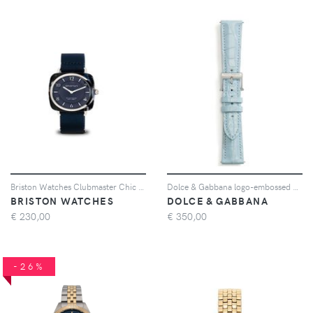
Briston Watches Clubmaster Chic 36mm - Blu
Dolce & Gabbana logo-embossed watch strap - Blu
BRISTON WATCHES
DOLCE & GABBANA
€
230,00
€
350,00
-26%