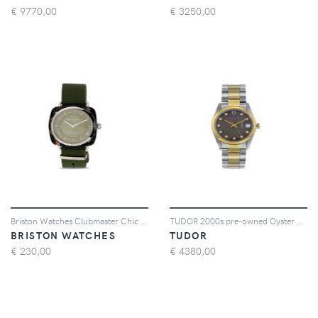
€
9770,00
€
3250,00
Briston Watches Clubmaster Chic 36mm - Verde
TUDOR 2000s pre-owned Oyster Prince 34mm - Toni neutri
BRISTON WATCHES
TUDOR
€
230,00
€
4380,00