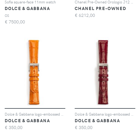
Sofia square-face 11mm watch
Chanel Pre-Owned Orologio J12 29mm Pre-owned 2000 - Argento
DOLCE & GABBANA
CHANEL PRE-OWNED
€
6212,00
OS
€
7500,00
Dolce & Gabbana logo-embossed watch strap - Arancione
Dolce & Gabbana logo-embossed watch strap - Rosso
DOLCE & GABBANA
DOLCE & GABBANA
€
350,00
€
350,00