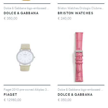
Dolce & Gabbana logo-embossed watch strap - Giallo
Briston Watches Orologio Clubmaster Chic 36mm - Blu
DOLCE & GABBANA
BRISTON WATCHES
€
350,00
€
240,00
Piaget 2010 pre-owned Altiplao 34mm - Bianco
Dolce & Gabbana logo-embossed watch - Rosa
PIAGET
DOLCE & GABBANA
€
12980,00
€
350,00