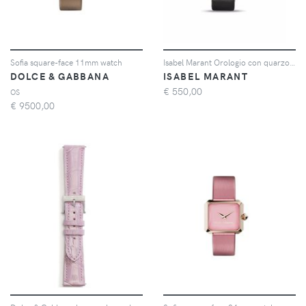
Sofia square-face 11mm watch
Isabel Marant Orologio con quarzo ovale 28mm - Grigio
DOLCE & GABBANA
ISABEL MARANT
€
550,00
OS
€
9500,00