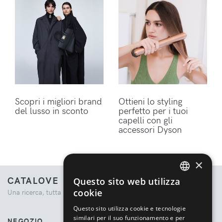
Scopri i migliori brand
Ottieni lo styling
del lusso in sconto
perfetto per i tuoi
capelli con gli
accessori Dyson
×
CATALOVE
Questo sito web utilizza
ENGLISH
cookie
Una ricerca, tutta la moda.
ITALIAN
Questo sito utilizza cookie e tecnologie
similari per il suo funzionamento e per
NEGOZIO