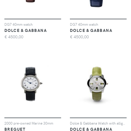
DG7 40mm watch
DG7 40mm watch
DOLCE & GABBANA
DOLCE & GABBANA
€
4500,00
€
4500,00
2000 pre-owned Marine 30mm
Dolce & Gabbana Watch with alligator strap - Verde
BREGUET
DOLCE & GABBANA