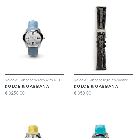
Dolce & Gabbana Watch with alligator strap - Blu
Dolce & Gabbana logo-embossed watch strap - Nero
DOLCE & GABBANA
DOLCE & GABBANA
€
3250,00
€
350,00