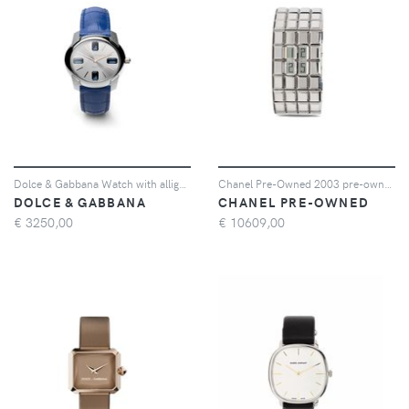
Dolce & Gabbana Watch with alligator strap - Blu
Chanel Pre-Owned 2003 pre-owned Chocolate 24mm - Argento
DOLCE & GABBANA
CHANEL PRE-OWNED
€
3250,00
€
10609,00