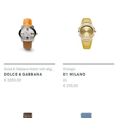
Dolce & Gabbana Watch with alligator strap - Arancione
Orologio
DOLCE & GABBANA
D1 MILANO
€
3250,00
OS
€
295,00