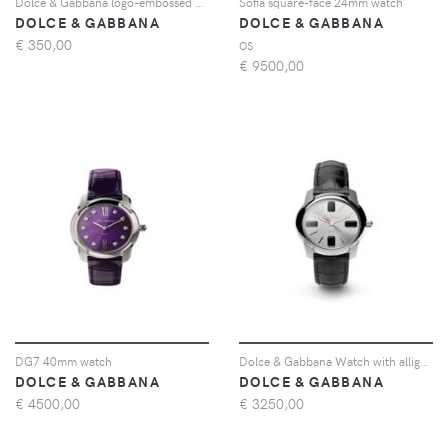
Dolce & Gabbana logo-embossed watch strap - Rosa
Sofia square-face 24mm watch
DOLCE & GABBANA
DOLCE & GABBANA
€
350,00
OS
€
9500,00
DG7 40mm watch
Dolce & Gabbana Watch with alligator strap - Nero
DOLCE & GABBANA
DOLCE & GABBANA
€
4500,00
€
3250,00