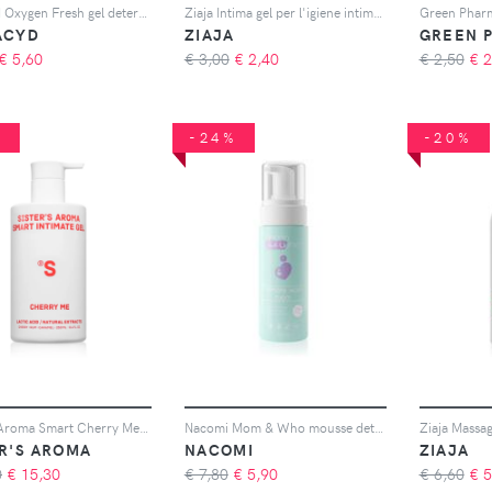
Lactacyd Oxygen Fresh gel detergente rinfrescante per l'igiene intima 200 ml
Ziaja Intima gel per l'igiene intima effetto lenitivo camomilla 500 ml
ACYD
ZIAJA
GREEN 
€
5,60
€ 3,00
€
2,40
€ 2,50
€
2
%
-24%
-20%
Sister's Aroma Smart Cherry Me gel per l'igiene intima 250 ml
Nacomi Mom & Who mousse detergente per l'igiene intima 150 ml
ER'S AROMA
NACOMI
ZIAJA
0
€
15,30
€ 7,80
€
5,90
€ 6,60
€
5