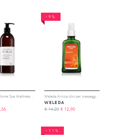
-9%
Ziaja Baltic Home Spa Wellness olio per massaggi 490 ml
Weleda Arnica olio per massaggi 100 ml
WELEDA
,36
€ 14,20
€
12,90
-11%