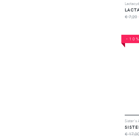
LACT
€ 7,20
-10
SIST
€ 17,0