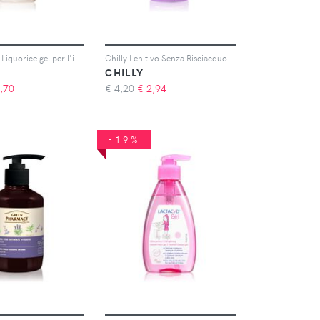
Yope Aloe & Liquorice gel per l'igiene intima 300 ml
Chilly Lenitivo Senza Risciacquo mousse detergente delicata per l'igiene intima 100 ml
CHILLY
,70
€ 4,20
€
2,94
-19%