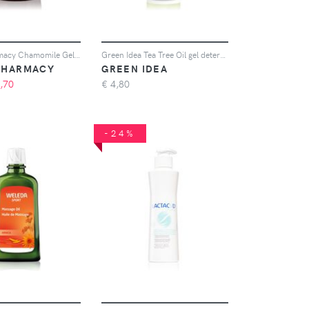
Green Pharmacy Chamomile Gel for Intimate Hygiene gel per l'igiene intima per pelli sensibili 370 ml
Green Idea Tea Tree Oil gel detergente delicato per le parti intime 50 ml
PHARMACY
GREEN IDEA
,70
€
4,80
-24%