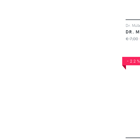
DR. 
€ 7,00
-22