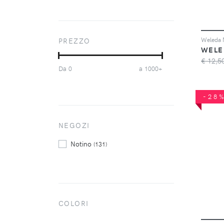
Nivea
(3)
Olival
(3)
Saforelle
(2)
PREZZO
Saloos
(7)
WELE
Sebamed
€ 12,5
(2)
Da
a
0
1000+
Sister's Aroma
(5)
Soaphoria
(3)
-28
Uriage
(5)
Weleda
(8)
Yope
NEGOZI
(4)
Ziaja
(15)
Notino
(131)
COLORI