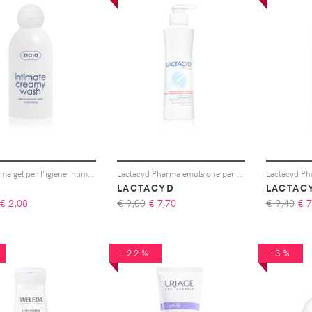
Ziaja Intima gel per l'igiene intima effetto idratante 200 ml
Lactacyd Pharma emulsione per l'igiene intima with Prebiotic 250 ml
LACTACYD
LACTAC
€
2,08
€ 9,00
€
7,70
€ 9,40
€
7
-22%
-3%