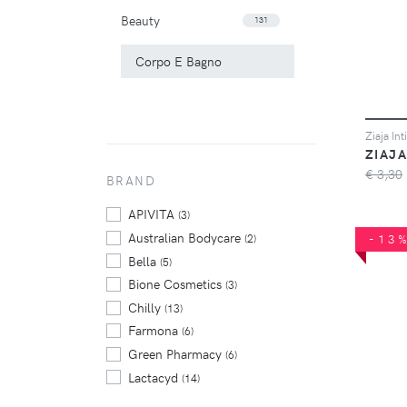
Beauty
131
Corpo E Bagno
ZIAJA
€ 3,30
BRAND
APIVITA
(3)
Australian Bodycare
(2)
-13
Bella
(5)
Bione Cosmetics
(3)
Chilly
(13)
Farmona
(6)
Green Pharmacy
(6)
Lactacyd
(14)
Neutro Roberts
(5)