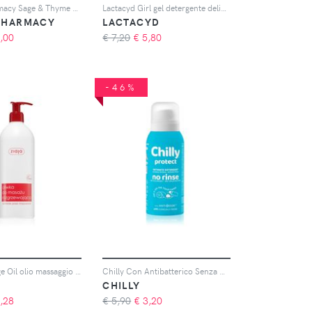
Green Pharmacy Sage & Thyme Gel for Intimate Hygiene gel lenitivo per l'igiene intima 370 ml
Lactacyd Girl gel detergente delicato per l'igiene intima 200 ml
PHARMACY
LACTACYD
,00
€ 7,20
€
5,80
-46%
Ziaja Massage Oil olio massaggio riscaldante 500 ml
Chilly Con Antibatterico Senza Risciacquo mousse detergente per l'igiene intima 100 ml
CHILLY
,28
€ 5,90
€
3,20