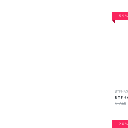
-59
BYPH
€ 7,60
-20