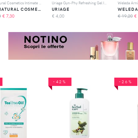
Apis Natural Cosmetics Intimate Care mousse detergente delicata per l'igiene intima 150 ml
Uriage Gyn-Phy Refreshing Gel Intimate Hygiene gel rinfrescante per l'igiene intima 50 ml
APIS NATURAL COSMETICS
URIAGE
WELEDA
0
€
7,30
€
4,00
€ 19,20
€
-42%
-26%