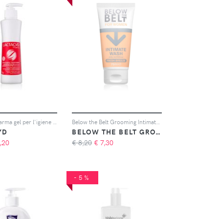
Lactacyd Pharma gel per l'igiene intima per pelli irritate 250 ml
Below the Belt Grooming Intimate Wash gel per l'igiene intima 75 ml
YD
BELOW THE BELT GROOMING
,20
€ 8,20
€
7,30
-5%