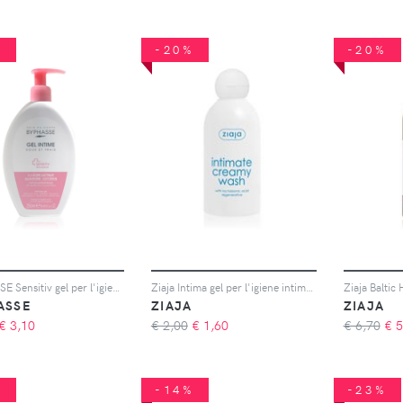
%
-20%
-20%
BYPHASSE Sensitiv gel per l'igiene intima 250 ml
Ziaja Intima gel per l'igiene intima per pelli sensibili 200 ml
ASSE
ZIAJA
ZIAJA
€
3,10
€ 2,00
€
1,60
€ 6,70
€
5
%
-14%
-23%