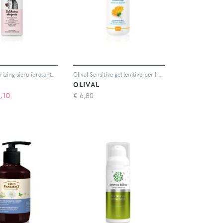
Yope Moisturizing siero idratante per le parti intime 50 ml
Olival Sensitive gel lenitivo per l'igiene intima 250 ml
OLIVAL
,10
€
6,80