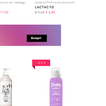
Weleda Arnica olio per massaggi 200 ml
Lactacyd Pharma emulsione per l'igiene intima 250 ml
LACTACYD
17,90
€ 9,00
€
6,80
-30%