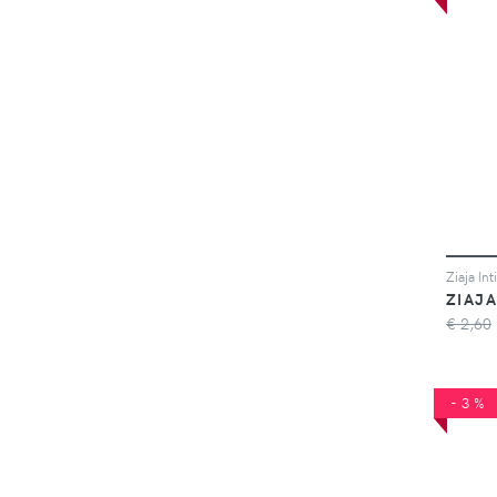
ZIAJA
€ 2,60
-3%