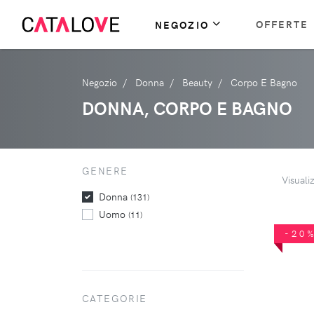
OFFERTE
NEGOZIO
Negozio
Donna
Beauty
Corpo E Bagno
DONNA, CORPO E BAGNO
GENERE
Visuali
Donna
(131)
Uomo
(11)
-20
CATEGORIE