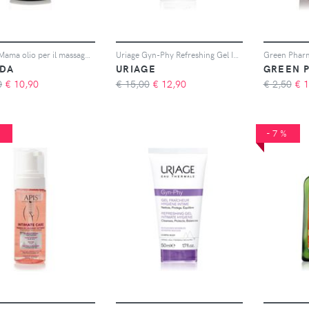
Weleda Mama olio per il massaggio del petto 50 ml
Uriage Gyn-Phy Refreshing Gel Intimate Hygiene gel rinfrescante per l'igiene intima 500 ml
DA
URIAGE
GREEN 
0
€
10,90
€ 15,00
€
12,90
€ 2,50
€
1
%
-7%