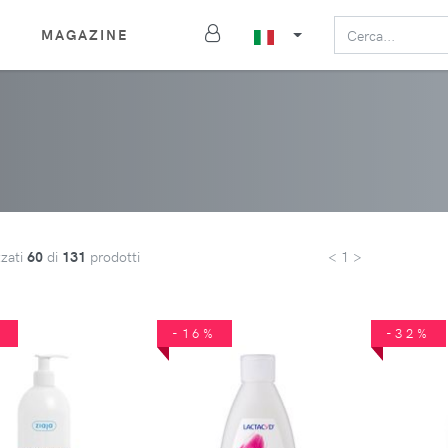
MAGAZINE
zzati
60
di
131
prodotti
< 1 >
%
-16%
-32%