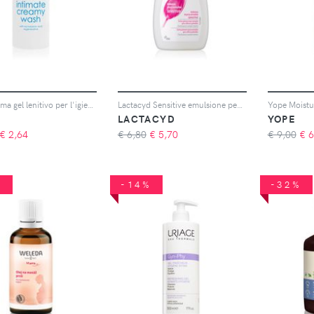
Ziaja Intima gel lenitivo per l'igiene intima 500 ml
Lactacyd Sensitive emulsione per l'igiene intima 200 ml
LACTACYD
YOPE
€
2,64
€ 6,80
€
5,70
€ 9,00
€
6
%
-14%
-32%