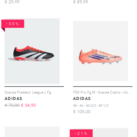
€
29,99
€
89,99
-50%
Scarpa Predator League L Fg
F50 Pro Fg M - Scarpe Calcio - Uomo - Color Mix
ADIDAS
ADIDAS
€ 70,00
€
34,90
40 - 46 - 44 2/3 - 45 1/3
€
105,00
-21%