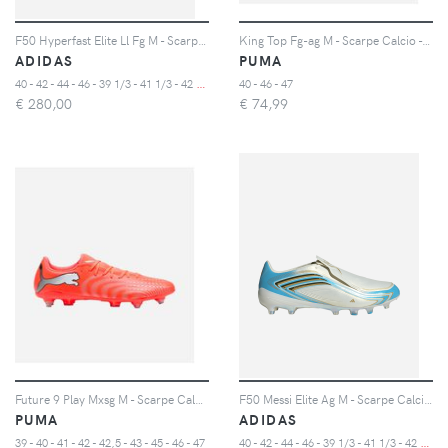
F50 Hyperfast Elite Ll Fg M - Scarpe Calcio - Uomo
King Top Fg-ag M - Scarpe Calcio - Uomo - Color Mix
ADIDAS
PUMA
4
0 - 42 - 44 - 46 - 39 1/3 - 41 1/3 - 42 2/3 - 43 1/3 - 44 2/3 - 45 1/3 - 47 1/3
40 - 46 - 47
€
280,00
€
74,99
Future 9 Play Mxsg M - Scarpe Calcio - Uomo - Color Mix
F50 Messi Elite Ag M - Scarpe Calcio - Uomo - Color Mix
PUMA
ADIDAS
4
0 - 42 - 44 - 46 - 39 1/3 - 41 1/3 - 42 2/3 - 43 1/3 - 44 2/3 - 45 1/3 - 47 1/3
39 - 40 - 41 - 42 - 42,5 - 43 - 45 - 46 - 47