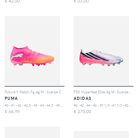
€
42,00
€
33,00
Future 9 Match Fg-ag M - Scarpe Calcio - Uomo - Color Mix
F50 Hyperfast Elite Ag M - Scarpe Calcio - Uomo
PUMA
ADIDAS
4
0 - 41 - 42 - 42,5 - 43 - 44 - 44,5 - 45 - 46
4
0 - 42 - 44 - 46 - 39 1/3 - 41 1/3 - 42 2/3 - 43 1/3 - 44 2/3 - 45 1/3 - 47 1/3
€
64,99
€
270,00