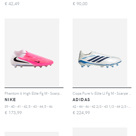
€
42,49
€
90,00
Phantom 6 High Elite Fg M - Scarpe Calcio - Uomo - Color Mix
Copa Pure Iv Elite Ll Fg M - Scarpe Calcio - Uomo
NIKE
ADIDAS
4
2 - 44 - 46 - 42 2/3 - 43 1/3 - 44 2/3 - 45 1/3 - 47 1/3
39 - 40 - 41 - 42,5 - 43 - 44,5 - 46
€
173,99
€
224,99