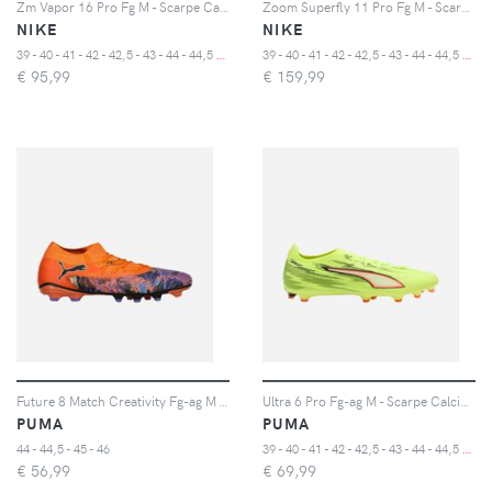
Zm Vapor 16 Pro Fg M - Scarpe Calcio - Uomo - Color Mix
Zoom Superfly 11 Pro Fg M - Scarpe Calcio - Uomo - Color Mix
NIKE
NIKE
3
9 - 40 - 41 - 42 - 42,5 - 43 - 44 - 44,5 - 45 - 46 - 47
3
9 - 40 - 41 - 42 - 42,5 - 43 - 44 - 44,5 - 45 - 46 - 47
€
95,99
€
159,99
Future 8 Match Creativity Fg-ag M - Scarpe Calcio - Uomo
Ultra 6 Pro Fg-ag M - Scarpe Calcio - Uomo - Color Mix
PUMA
PUMA
3
9 - 40 - 41 - 42 - 42,5 - 43 - 44 - 44,5 - 45 - 46 - 47
44 - 44,5 - 45 - 46
€
56,99
€
69,99