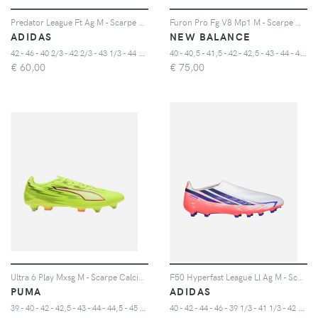
Predator League Ft Ag M - Scarpe Calcio - Uomo - Color Mix
Furon Pro Fg V8 Mp1 M - Scarpe Calcio - Uomo - Color Mix
ADIDAS
NEW BALANCE
4
2 - 46 - 40 2/3 - 42 2/3 - 43 1/3 - 44 2/3 - 45 1/3 - 47 1/3
4
0 - 40,5 - 41,5 - 42 - 42,5 - 43 - 44 - 44,5
€
60,00
€
75,00
Ultra 6 Play Mxsg M - Scarpe Calcio - Uomo - Color Mix
F50 Hyperfast League Ll Ag M - Scarpe Calcio - Uomo
PUMA
ADIDAS
3
9 - 40 - 42 - 42,5 - 43 - 44 - 44,5 - 45 - 46 - 47
4
0 - 42 - 44 - 46 - 39 1/3 - 41 1/3 - 42 2/3 - 43 1/3 - 44 2/3 - 45 1/3 - 47 1/3