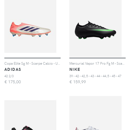
Copa Elite Sg M - Scarpe Calcio - Uomo - Color Mix
Mercurial Vapor 17 Pro Fg M - Scarpe Calcio - Uomo - Color Mix
ADIDAS
NIKE
42 2/3
39 - 42 - 42,5 - 43 - 44 - 44,5 - 45 - 47
€
175,00
€
159,99