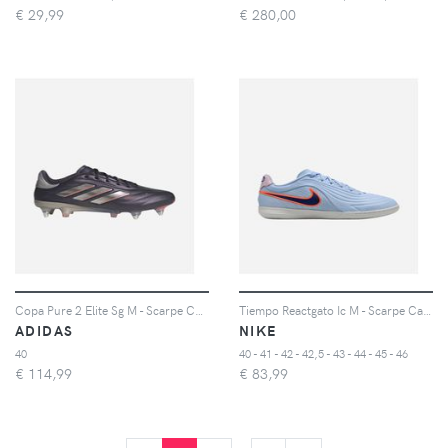
€
29,99
€
280,00
Copa Pure 2 Elite Sg M - Scarpe Calcio - Uomo
Tiempo Reactgato Ic M - Scarpe Calcio - Uomo - Color Mix
ADIDAS
NIKE
40
40 - 41 - 42 - 42,5 - 43 - 44 - 45 - 46
€
114,99
€
83,99