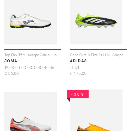
Top Flex Tf M - Scarpe Calcio - Uomo - Color Mix
Copa Pure Iii Elite Sg Ll M - Scarpe Calcio - Uomo - Color Mix
JOMA
ADIDAS
39 - 40 - 41 - 42 - 42,5 - 43 - 44 - 46
41 1/3
€
56,00
€
175,00
-30%