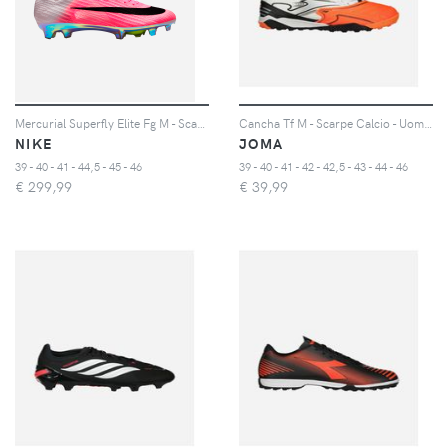
Mercurial Superfly Elite Fg M - Scarpe Calcio - Uomo - Color Mix
Cancha Tf M - Scarpe Calcio - Uomo - Color Mix
NIKE
JOMA
39 - 40 - 41 - 44,5 - 45 - 46
39 - 40 - 41 - 42 - 42,5 - 43 - 44 - 46
€
299,99
€
39,99