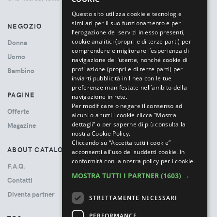
ITALIAN
Questo sito utilizza cookie e tecnologie
similari per il suo funzionamento e per
NEGOZIO
l’erogazione dei servizi in esso presenti,
cookie analitici (propri e di terze parti) per
Donna
comprendere e migliorare l’esperienza di
Uomo
navigazione dell’utente, nonché cookie di
profilazione (propri e di terze parti) per
Bambino
inviarti pubblicità in linea con le tue
preferenze manifestate nell’ambito della
PAGINE
navigazione in rete.
Per modificare o negare il consenso ad
Offerte
alcuni o a tutti i cookie clicca “Mostra
dettagli” o per saperne di più consulta la
Magazine
nostra Cookie Policy.
Cliccando su “Accetta tutti i cookie”
ABOUT CATALOVE
acconsenti all’uso dei suddetti cookie.
In
conformità con la nostra policy per i cookie.
F.A.Q.
MOSTRA TUTTI I PARTNER
(1603) →
Contatti
Diventa partner
STRETTAMENTE NECESSARI
PERFORMANCE