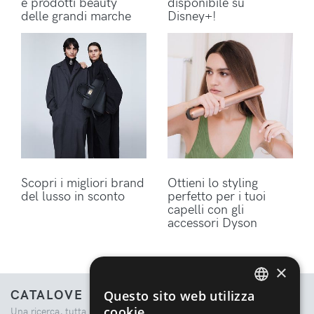
e prodotti beauty
disponibile su
delle grandi marche
Disney+!
Scopri i migliori brand
Ottieni lo styling
del lusso in sconto
perfetto per i tuoi
capelli con gli
accessori Dyson
×
CATALOVE
Questo sito web utilizza
ENGLISH
cookie
Una ricerca, tutta la moda.