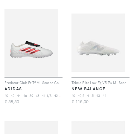
Predator Club Ft Tf M - Scarpe Calcio - Uomo
Tekela Elite Low Fg V5 Tw M - Scarpe Calcio - Uomo - Color Mix
ADIDAS
NEW BALANCE
4
0 - 42 - 44 - 46 - 39 1/3 - 41 1/3 - 42 2/3 - 44 2/3 - 45 1/3 - 47 1/3
40 - 40,5 - 41,5 - 43 - 44
€
58,50
€
115,00