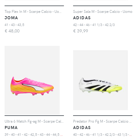
Top Flex In M - Scarpe Calcio - Uomo - Color Mix
Super Sala M - Scarpe Calcio - Uomo
JOMA
ADIDAS
41 - 43 - 43,5
42 - 44 - 46 - 41 1/3 - 42 2/3
€
48,00
€
39,99
Ultra 6 Match Fg-ag M - Scarpe Calcio - Uomo - Color Mix
Predator Pro Fg M - Scarpe Calcio - Uomo - Color Mix
PUMA
ADIDAS
3
9 - 40 - 41 - 42 - 42,5 - 43 - 44 - 44,5 - 45 - 46 - 47
4
0 - 42 - 46 - 41 1/3 - 42 2/3 - 43 1/3 - 44 2/3 - 47 1/3