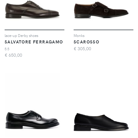
lace-up Derby shoes
Monks
SALVATORE FERRAGAMO
SCAROSSO
€
305,00
5.5
€
650,00