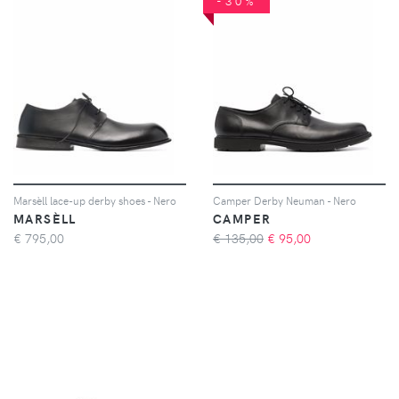
-30%
Marsèll lace-up derby shoes - Nero
Camper Derby Neuman - Nero
MARSÈLL
CAMPER
€
795,00
€ 135,00
€
95,00