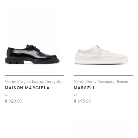
Maison Margiela lace-up Derby shoes - Nero
Marsèll Derby Cassapara - Bianco
MAISON MARGIELA
MARSÈLL
42
45
€
920,00
€
695,00