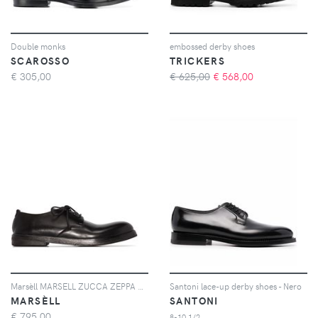
Double monks
embossed derby shoes
SCAROSSO
TRICKERS
€
305,00
€ 625,00
€
568,00
Marsèll MARSELL ZUCCA ZEPPA BLK DRBY - Nero
Santoni lace-up derby shoes - Nero
MARSÈLL
SANTONI
€
795,00
8-10 1/2