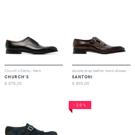
Church's Derby - Nero
double strap leather monk shoess
CHURCH'S
SANTONI
€
878,00
€
895,00
-30%