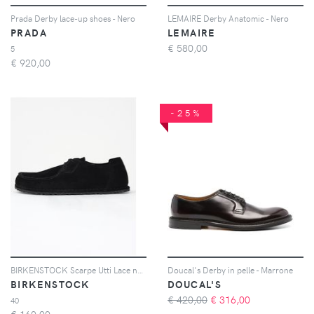
Prada Derby lace-up shoes - Nero
LEMAIRE Derby Anatomic - Nero
PRADA
LEMAIRE
€
580,00
5
€
920,00
-25%
BIRKENSTOCK Scarpe Utti Lace nere da uomo
Doucal's Derby in pelle - Marrone
BIRKENSTOCK
DOUCAL'S
€ 420,00
€
316,00
40