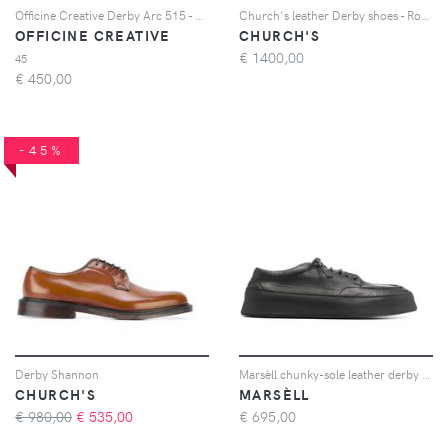
Officine Creative Derby Arc 515 - Nero
Church's leather Derby shoes - Rosso
OFFICINE CREATIVE
CHURCH'S
€
1400,00
45
€
450,00
-45%
Derby Shannon
Marsèll chunky-sole leather derby shoes - Nero
CHURCH'S
MARSÈLL
€ 980,00
€
535,00
€
695,00