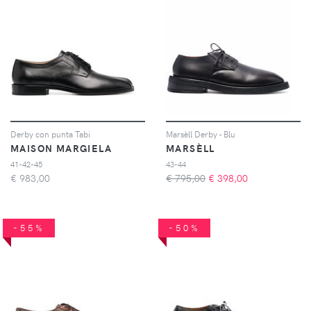
Derby con punta Tabi
Marsèll Derby - Blu
MAISON MARGIELA
MARSÈLL
41-42-45
43-44
€
983,00
€ 795,00
€
398,00
-55%
-50%