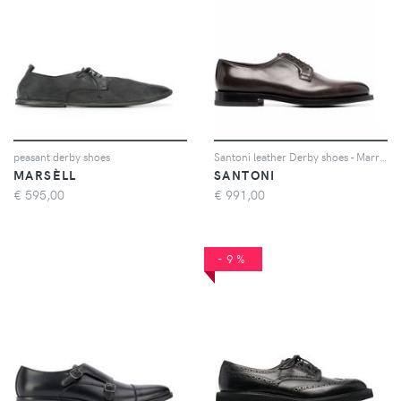
peasant derby shoes
Santoni leather Derby shoes - Marrone
MARSÈLL
SANTONI
€
595,00
€
991,00
-9%