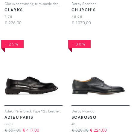
Clarks contrasting-trim suede derby shoes - Giallo
Derby Shannon
CLARKS
CHURCH'S
7-7.5
6.5-9.5
€
226,00
€
1070,00
-25%
-30%
Adieu Paris Black Type 123 Leather Derby Shoes - Nero
Derby Ricardo
ADIEU PARIS
SCAROSSO
36-37
40
€ 557,00
€
417,00
€ 320,00
€
224,00