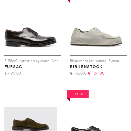
FURSAC leather derby shoes - Marrone
Birkenstock Utti loafers - Bianco
FURSAC
BIRKENSTOCK
€
495,00
€ 160,00
€
134,00
-30%