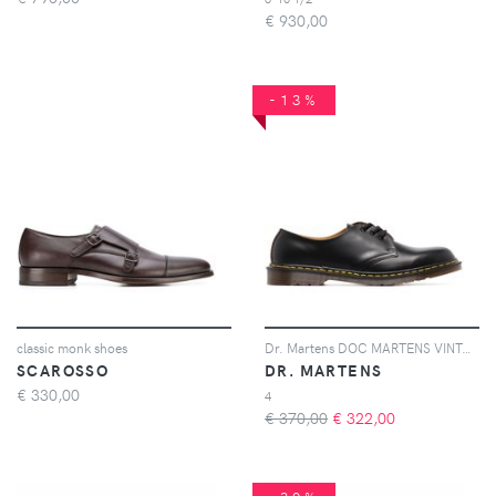
€
930,00
-13%
classic monk shoes
Dr. Martens DOC MARTENS VINTAGE 1461 BLK DRBY - Nero
SCAROSSO
DR. MARTENS
€
330,00
4
€ 370,00
€
322,00