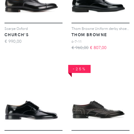
Scarpe Oxford
Thom Browne Uniform derby shoes - Nero
CHURCH'S
THOM BROWNE
€
990,00
6-7-11
€ 960,00
€
807,00
-25%