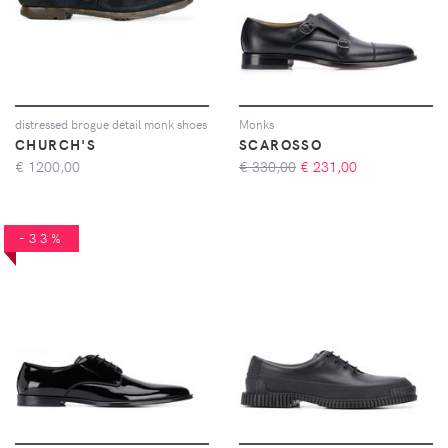
distressed brogue detail monk shoes
Monks
CHURCH'S
SCAROSSO
€
1200,00
€ 330,00
€
231,00
-33%