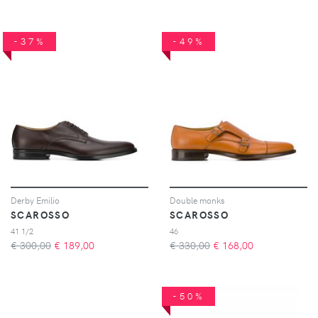
-37%
-49%
Derby Emilio
Double monks
SCAROSSO
SCAROSSO
41 1/2
46
€ 300,00
€
189,00
€ 330,00
€
168,00
-50%