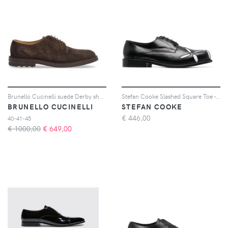
Brunello Cucinelli suede Derby shoes - Marrone
Stefan Cooke Slashed Square Toe - Nero
BRUNELLO CUCINELLI
STEFAN COOKE
€
446,00
40-41-45
€ 1000,00
€
649,00