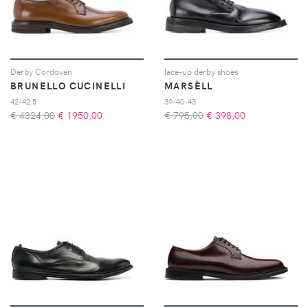
Derby Cordovan
lace-up derby shoes
BRUNELLO CUCINELLI
MARSÈLL
42-42.5
39-40-43
€ 4324,00
€
1950,00
€ 795,00
€
398,00