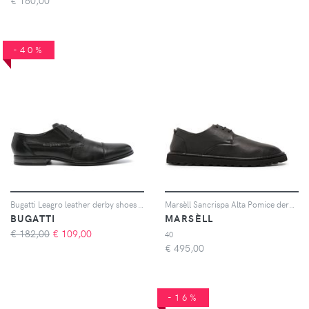
€
160,00
-40%
Bugatti Leagro leather derby shoes - Nero
Marsèll Sancrispa Alta Pomice derby shoes - Nero
BUGATTI
MARSÈLL
€ 182,00
€
109,00
40
€
495,00
-16%