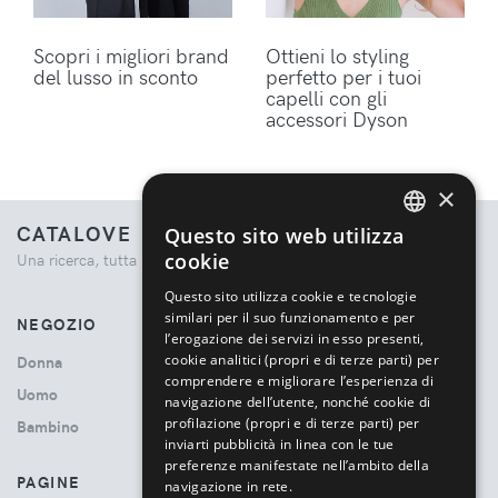
Scopri i migliori brand
Ottieni lo styling
del lusso in sconto
perfetto per i tuoi
capelli con gli
accessori Dyson
×
CATALOVE
Questo sito web utilizza
ENGLISH
cookie
Una ricerca, tutta la moda.
ITALIAN
Questo sito utilizza cookie e tecnologie
similari per il suo funzionamento e per
NEGOZIO
l’erogazione dei servizi in esso presenti,
cookie analitici (propri e di terze parti) per
Donna
comprendere e migliorare l’esperienza di
Uomo
navigazione dell’utente, nonché cookie di
profilazione (propri e di terze parti) per
Bambino
inviarti pubblicità in linea con le tue
preferenze manifestate nell’ambito della
PAGINE
navigazione in rete.