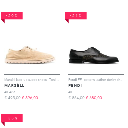
-20%
-21%
Marsèll lace-up suede shoes - Toni neutri
Fendi FF- pattern leather derby shoes - Nero
MARSÈLL
FENDI
40-42.5
40
€ 495,00
€
396,00
€ 864,00
€
680,00
-35%