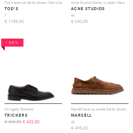
Tod's lace-up derby shoes - Marrone
Acne Studios Derby in pelle - Nero
TOD'S
ACNE STUDIOS
7
44
€
1158,00
€
690,00
-35%
Stringata 'Roberto'
Marsèll lace-up suede Derby shoes - Marrone
TRICKERS
MARSÈLL
€ 665,00
€
432,00
43
€
495,00