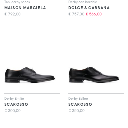
Tabi derby shoes
Derby con borchie
MAISON MARGIELA
DOLCE & GABBANA
€
792,00
€ 757,00
€
566,00
Derby Emilio
Derby Balloo
SCAROSSO
SCAROSSO
€
300,00
€
350,00