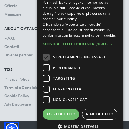
Per modificare o negare il consenso ad
Offerte
alcuni o a tutti i cookie clicca “Mostra
dettagli” o per saperne di più consulta la
Magazine
nostra Cookie Policy.
Cliccando su “Accetta tutti i cookie”
ABOUT CATALOVE
acconsenti all’uso dei suddetti cookie.
In
conformità con la nostra policy per i cookie.
F.A.Q.
MOSTRA TUTTI I PARTNER
(1603) →
Contatti
Diventa partner
STRETTAMENTE NECESSARI
PERFORMANCE
TOS
TARGETING
Privacy Policy
Termini e Condizioni
FUNZIONALITÀ
Cookie Policy
NON CLASSIFICATI
Ads Disclosure
ACCETTA TUTTO
RIFIUTA TUTTO
MOSTRA DETTAGLI