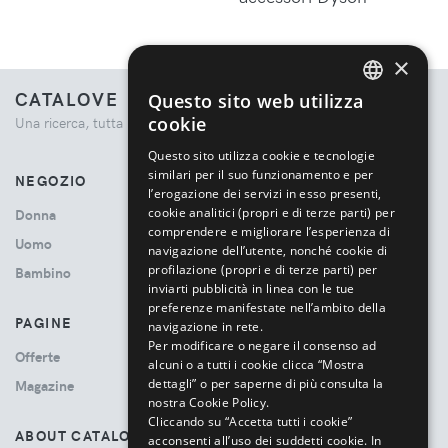
×
CATALOVE
Questo sito web utilizza
ENGLISH
cookie
Una ricerca, tutta la moda.
ITALIAN
Questo sito utilizza cookie e tecnologie
similari per il suo funzionamento e per
NEGOZIO
l’erogazione dei servizi in esso presenti,
cookie analitici (propri e di terze parti) per
Donna
comprendere e migliorare l’esperienza di
Uomo
navigazione dell’utente, nonché cookie di
profilazione (propri e di terze parti) per
Bambino
inviarti pubblicità in linea con le tue
preferenze manifestate nell’ambito della
PAGINE
navigazione in rete.
Per modificare o negare il consenso ad
Offerte
alcuni o a tutti i cookie clicca “Mostra
dettagli” o per saperne di più consulta la
Magazine
nostra Cookie Policy.
Cliccando su “Accetta tutti i cookie”
ABOUT CATALOVE
acconsenti all’uso dei suddetti cookie.
In