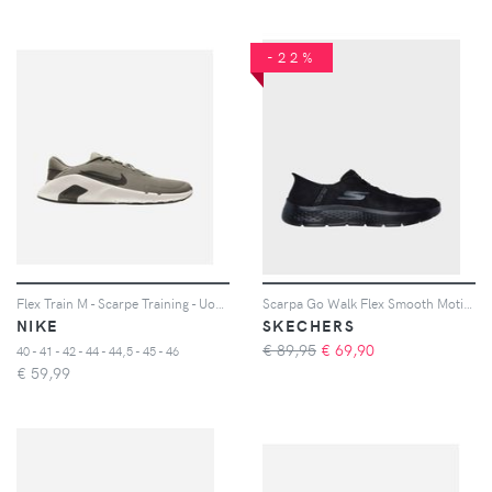
-22%
Flex Train M - Scarpe Training - Uomo - Verde
Scarpa Go Walk Flex Smooth Motion
NIKE
SKECHERS
€ 89,95
€
69,90
40 - 41 - 42 - 44 - 44,5 - 45 - 46
€
59,99