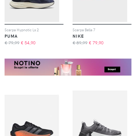
Scarpa Hypnotic Ls 2
Scarpa Bella 7
PUMA
NIKE
€ 79,99
€
54,90
€ 89,99
€
79,90