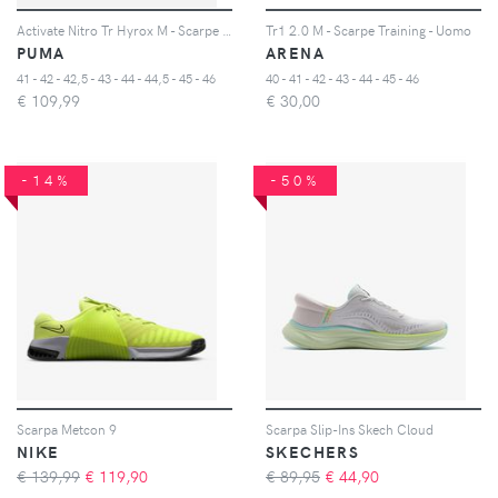
Activate Nitro Tr Hyrox M - Scarpe Training - Uomo - Verde
Tr1 2.0 M - Scarpe Training - Uomo
PUMA
ARENA
41 - 42 - 42,5 - 43 - 44 - 44,5 - 45 - 46
40 - 41 - 42 - 43 - 44 - 45 - 46
€
109,99
€
30,00
-14%
-50%
Scarpa Metcon 9
Scarpa Slip-Ins Skech Cloud
NIKE
SKECHERS
€ 139,99
€
119,90
€ 89,95
€
44,90