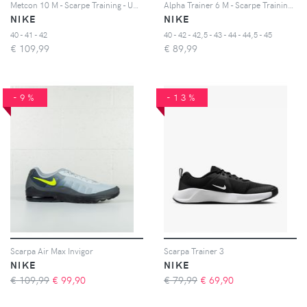
Metcon 10 M - Scarpe Training - Uomo - Verde
Alpha Trainer 6 M - Scarpe Training - Uomo - Nero
NIKE
NIKE
40 - 41 - 42
40 - 42 - 42,5 - 43 - 44 - 44,5 - 45
€
109,99
€
89,99
-9%
-13%
Scarpa Air Max Invigor
Scarpa Trainer 3
NIKE
NIKE
€ 109,99
€
99,90
€ 79,99
€
69,90