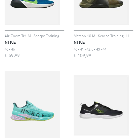
Air Zoom Tr1 M - Scarpe Training - Uomo
Metcon 10 M - Scarpe Training - Uomo - Verde
NIKE
NIKE
40 - 46
40 - 41 - 42,5 - 43 - 44
€
59,99
€
109,99