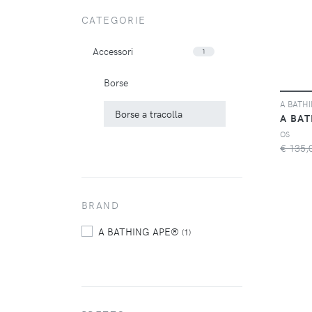
CATEGORIE
Accessori
1
Borse
Borse a tracolla
A BA
OS
€ 135,
BRAND
A BATHING APE®
(1)