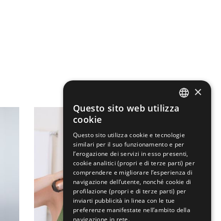
×
Questo sito web utilizza
ENGLISH
cookie
ITALIAN
Questo sito utilizza cookie e tecnologie
similari per il suo funzionamento e per
l’erogazione dei servizi in esso presenti,
cookie analitici (propri e di terze parti) per
comprendere e migliorare l’esperienza di
navigazione dell’utente, nonché cookie di
profilazione (propri e di terze parti) per
inviarti pubblicità in linea con le tue
preferenze manifestate nell’ambito della
navigazione in rete.