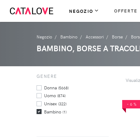
OFFERTE
NEGOZIO
Negozio
Bambino
Accessori
Borse
Bors
BAMBINO, BORSE A TRACOL
GENERE
Visuali
Donna
(5668)
Uomo
(874)
Unisex
(322)
-6%
Bambino
(1)