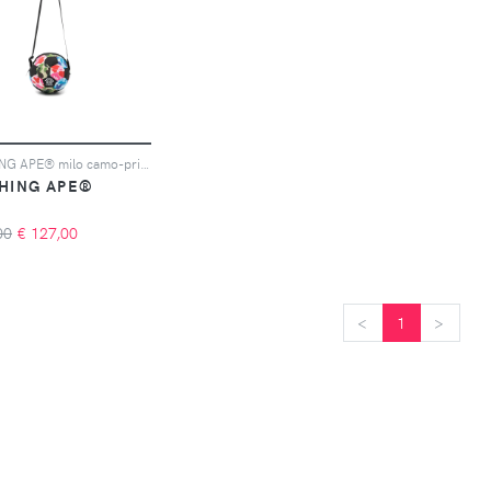
A BATHING APE® milo camo-print messenger bag - Nero
THING APE®
00
€
127,00
<
<
1
>
>