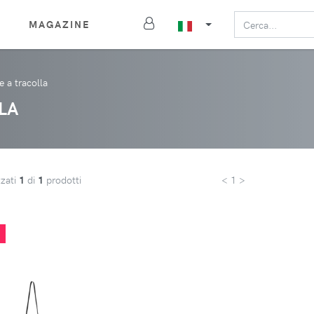
MAGAZINE
e a tracolla
LA
zzati
1
di
1
prodotti
< 1 >