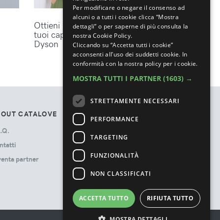
Per modificare o negare il consenso ad
alcuni o a tutti i cookie clicca “Mostra
Ottieni lo styling perfetto per i
dettagli” o per saperne di più consulta la
tuoi capelli con gli accessori
nostra Cookie Policy.
Dyson
Cliccando su “Accetta tutti i cookie”
acconsenti all’uso dei suddetti cookie.
In
conformità con la nostra policy per i cookie.
MOSTRA TUTTI I PARTNER
(1603) →
STRETTAMENTE NECESSARI
BOUT CATALOVE
TOS
PERFORMANCE
.Q.
Privacy Policy
TARGETING
ntatti
Termini e Condizioni
FUNZIONALITÀ
venta partner
Cookie Policy
Ads Disclosure
NON CLASSIFICATI
ACCETTA TUTTO
RIFIUTA TUTTO
MOSTRA DETTAGLI