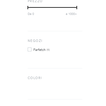
PREZZO
Da
a
0
1000+
NEGOZI
Farfetch
(1)
COLORI