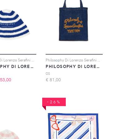
Philosophy Di Lorenzo Serafini Kids Berretto a righe con stampa - Blu
Philosophy Di Lorenzo Serafini Kids Borsa denim con ricamo - Blu
PHILOSOPHY DI LORENZO SERAFINI KIDS
PHILOSOPHY DI LORENZO SERAFINI KIDS
OS
53,00
€
81,00
-26%