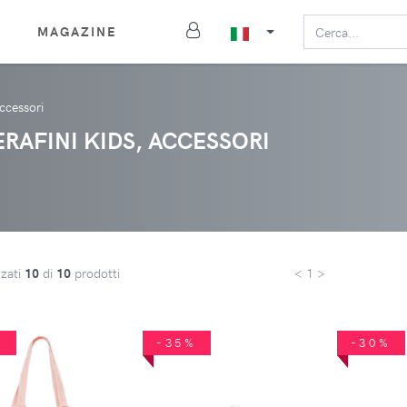
MAGAZINE
ccessori
RAFINI KIDS, ACCESSORI
zzati
10
di
10
prodotti
< 1 >
%
-35%
-30%