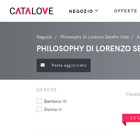
OFFERTE
NEGOZIO
Negozio
Philosophy Di Lorenzo Serafini Kids
A
PHILOSOPHY DI LORENZO SE
Resta aggiornato
GENERE
Visuali
Bambino
(9)
Donna
(1)
-25