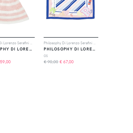
Philosophy Di Lorenzo Serafini Kids Berretto a righe - Bianco
Philosophy Di Lorenzo Serafini Kids Foulard a righe - Blu
PHILOSOPHY DI LORENZO SERAFINI KIDS
PHILOSOPHY DI LORENZO SERAFINI KIDS
OS
59,00
€ 90,00
€
67,00