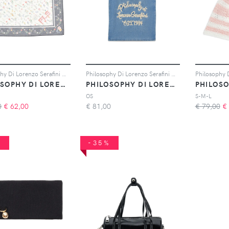
Philosophy Di Lorenzo Serafini Kids Foulard a fiori - Bianco
Philosophy Di Lorenzo Serafini Kids Borsa a spalla denim con ricamo - Blu
PHILOSOPHY DI LORENZO SERAFINI KIDS
PHILOSOPHY DI LORENZO SERAFINI KIDS
OS
S-M-L
0
€
62,00
€
81,00
€ 79,00
€
%
-35%