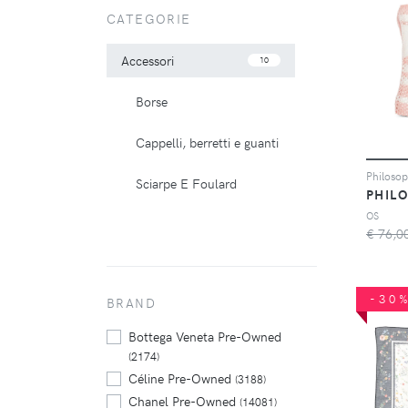
CATEGORIE
Accessori
10
Borse
Cappelli, berretti e guanti
Sciarpe E Foulard
OS
€ 76,0
-30
BRAND
Bottega Veneta Pre-Owned
(2174)
Céline Pre-Owned
(3188)
Chanel Pre-Owned
(14081)