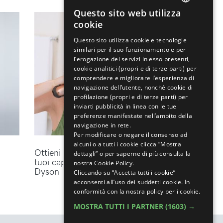
Questo sito web utilizza
ENGLISH
cookie
ITALIAN
Questo sito utilizza cookie e tecnologie
similari per il suo funzionamento e per
l’erogazione dei servizi in esso presenti,
cookie analitici (propri e di terze parti) per
comprendere e migliorare l’esperienza di
navigazione dell’utente, nonché cookie di
profilazione (propri e di terze parti) per
inviarti pubblicità in linea con le tue
preferenze manifestate nell’ambito della
navigazione in rete.
Per modificare o negare il consenso ad
alcuni o a tutti i cookie clicca “Mostra
Ottieni lo styling perfetto per i
dettagli” o per saperne di più consulta la
tuoi capelli con gli accessori
nostra Cookie Policy.
Dyson
Cliccando su “Accetta tutti i cookie”
acconsenti all’uso dei suddetti cookie.
In
conformità con la nostra policy per i cookie.
MOSTRA TUTTI I PARTNER
(1603) →