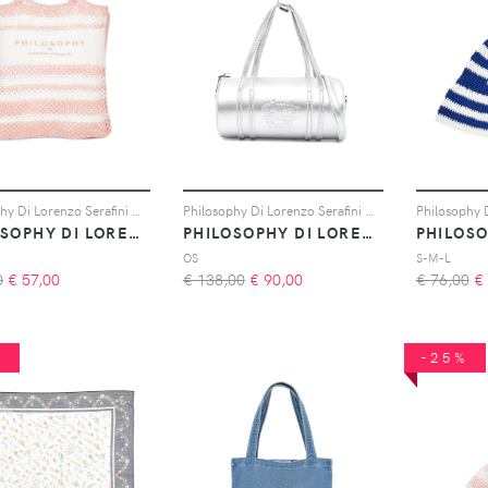
Philosophy Di Lorenzo Serafini Kids Borsa tote a righe - Bianco
Philosophy Di Lorenzo Serafini Kids cylindrical logo-embossed bag - Argento
PHILOSOPHY DI LORENZO SERAFINI KIDS
PHILOSOPHY DI LORENZO SERAFINI KIDS
OS
S-M-L
0
€
57,00
€ 138,00
€
90,00
€ 76,00
€
%
-25%