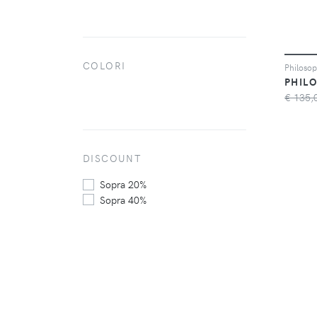
Songa Antonio
(2283)
Valentino
(2466)
COLORI
€ 135,
DISCOUNT
Sopra 20%
Sopra 40%