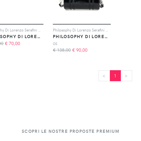
Philosophy Di Lorenzo Serafini Kids Sciarpa con dettaglio piercing - Nero
Philosophy Di Lorenzo Serafini Kids cylindrical barrel bag - Nero
PHILOSOPHY DI LORENZO SERAFINI KIDS
PHILOSOPHY DI LORENZO SERAFINI KIDS
00
€
70,00
OS
€ 138,00
€
90,00
<
<
1
>
>
SCOPRI LE NOSTRE PROPOSTE PREMIUM