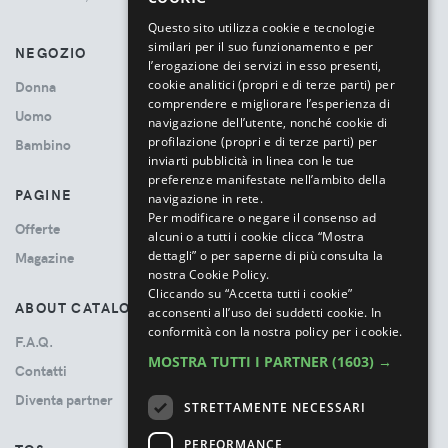
ITALIAN
Questo sito utilizza cookie e tecnologie
similari per il suo funzionamento e per
NEGOZIO
l’erogazione dei servizi in esso presenti,
cookie analitici (propri e di terze parti) per
Donna
comprendere e migliorare l’esperienza di
Uomo
navigazione dell’utente, nonché cookie di
profilazione (propri e di terze parti) per
Bambino
inviarti pubblicità in linea con le tue
preferenze manifestate nell’ambito della
PAGINE
navigazione in rete.
Per modificare o negare il consenso ad
Offerte
alcuni o a tutti i cookie clicca “Mostra
dettagli” o per saperne di più consulta la
Magazine
nostra Cookie Policy.
Cliccando su “Accetta tutti i cookie”
ABOUT CATALOVE
acconsenti all’uso dei suddetti cookie.
In
conformità con la nostra policy per i cookie.
F.A.Q.
MOSTRA TUTTI I PARTNER
(1603) →
Contatti
Diventa partner
STRETTAMENTE NECESSARI
PERFORMANCE