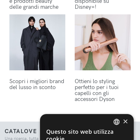
e prodotti beauty
disponibile su
delle grandi marche
Disney+!
Scopri i migliori brand
Ottieni lo styling
del lusso in sconto
perfetto per i tuoi
capelli con gli
accessori Dyson
×
CATALOVE
Questo sito web utilizza
ENGLISH
cookie
Una ricerca, tutta la moda.