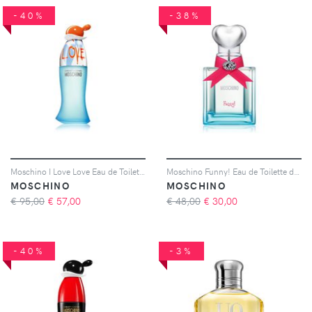
-40%
-38%
Moschino I Love Love Eau de Toilette da donna 100 ml
Moschino Funny! Eau de Toilette da donna 25 ml
MOSCHINO
MOSCHINO
€ 95,00
€
57,00
€ 48,00
€
30,00
-40%
-3%