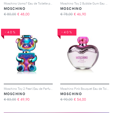
Moschino Uomo? Eau de Toilette per uomo 125 ml
Moschino Toy 2 Bubble Gum Eau de Toilette da donna 50 ml
MOSCHINO
MOSCHINO
€ 80,00
€
48,00
€ 78,00
€
46,90
-40%
-40%
Moschino Toy 2 Pearl Eau de Parfum da donna 50 ml
Moschino Pink Bouquet Eau de Toilette da donna 100 ml
MOSCHINO
MOSCHINO
€ 83,00
€
49,90
€ 90,00
€
54,00