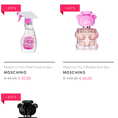
-38%
-40%
Moschino Pink Fresh Couture Eau de Toilette da donna 30 ml
Moschino Toy 2 Bubble Gum Eau de Toilette da donna 100 ml
MOSCHINO
MOSCHINO
€ 48,00
€
30,00
€ 100,00
€
60,00
-40%