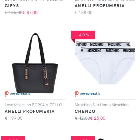
GIPYS
ANELLI PROFUMERIA
€ 145,00
€
87,00
€
188,00
-40%
Love Moschino BORSA VITELLO + PU NERO
Moschino Slip Uomo Moschino - Confezione da 2
ANELLI PROFUMERIA
CHENZO
€
199,00
€ 42,00
€
25,00