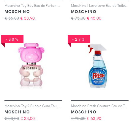
Moschino Toy Boy Eau de Parfum per uomo 30 ml
Moschino I Love Love Eau de Toilette da donna 50 ml
MOSCHINO
MOSCHINO
€ 56,00
€
33,90
€ 75,00
€
45,00
-38%
-29%
Moschino Toy 2 Bubble Gum Eau de Toilette da donna 30 ml
Moschino Fresh Couture Eau de Toilette da donna 100 ml
MOSCHINO
MOSCHINO
€ 53,00
€
33,00
€ 90,00
€
63,90