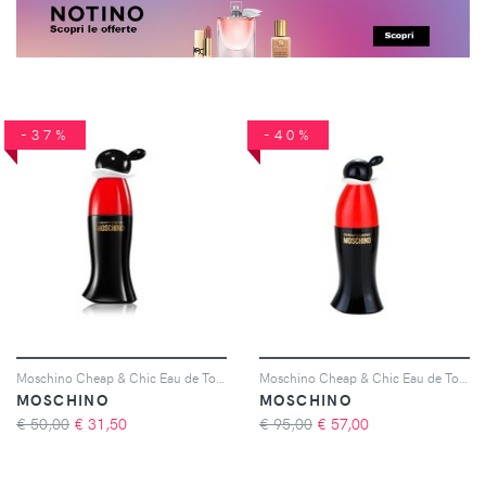
-37%
-40%
Moschino Cheap & Chic Eau de Toilette da donna 30 ml
Moschino Cheap & Chic Eau de Toilette da donna 100 ml
MOSCHINO
MOSCHINO
€ 50,00
€
31,50
€ 95,00
€
57,00