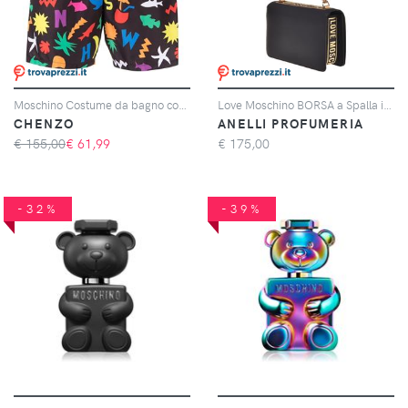
Moschino Costume da bagno con stampa
Love Moschino BORSA a Spalla in VITELLO + PU NERO
CHENZO
ANELLI PROFUMERIA
€ 155,00
€
61,99
€
175,00
-32%
-39%