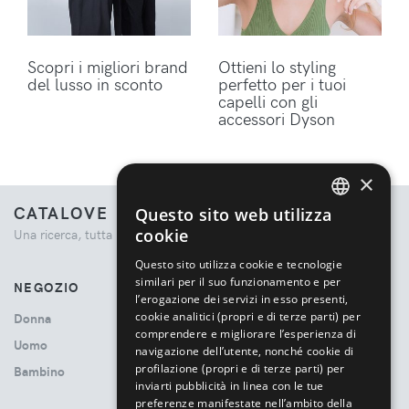
Scopri i migliori brand
Ottieni lo styling
del lusso in sconto
perfetto per i tuoi
capelli con gli
accessori Dyson
×
CATALOVE
Questo sito web utilizza
ENGLISH
cookie
Una ricerca, tutta la moda.
ITALIAN
Questo sito utilizza cookie e tecnologie
similari per il suo funzionamento e per
NEGOZIO
l’erogazione dei servizi in esso presenti,
cookie analitici (propri e di terze parti) per
Donna
comprendere e migliorare l’esperienza di
Uomo
navigazione dell’utente, nonché cookie di
profilazione (propri e di terze parti) per
Bambino
inviarti pubblicità in linea con le tue
preferenze manifestate nell’ambito della