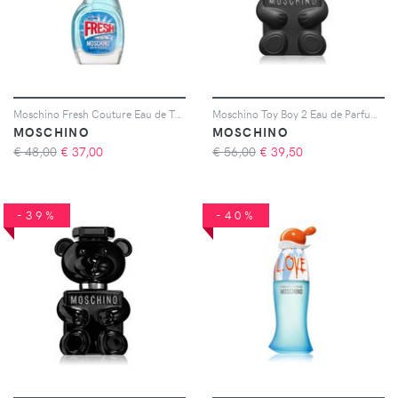
Moschino Fresh Couture Eau de Toilette da donna 30 ml
Moschino Toy Boy 2 Eau de Parfum per uomo 30 ml
MOSCHINO
MOSCHINO
€ 48,00
€
37,00
€ 56,00
€
39,50
-39%
-40%