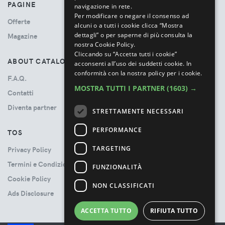
PAGINE
navigazione in rete.
Per modificare o negare il consenso ad
Offerte
alcuni o a tutti i cookie clicca “Mostra
dettagli” o per saperne di più consulta la
Magazine
nostra Cookie Policy.
Cliccando su “Accetta tutti i cookie”
ABOUT CATALOVE
acconsenti all’uso dei suddetti cookie.
In
conformità con la nostra policy per i cookie.
F.A.Q.
MOSTRA TUTTI I PARTNER
(1603) →
Contatti
Diventa partner
STRETTAMENTE NECESSARI
PERFORMANCE
TOS
TARGETING
Privacy Policy
Termini e Condizioni
FUNZIONALITÀ
Cookie Policy
NON CLASSIFICATI
Ads Disclosure
ACCETTA TUTTO
RIFIUTA TUTTO