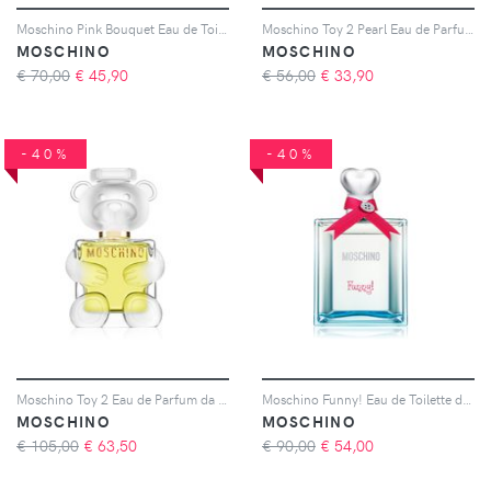
Moschino Pink Bouquet Eau de Toilette da donna 50 ml
Moschino Toy 2 Pearl Eau de Parfum da donna 30 ml
MOSCHINO
MOSCHINO
€ 70,00
€
45,90
€ 56,00
€
33,90
-40%
-40%
Moschino Toy 2 Eau de Parfum da donna 100 ml
Moschino Funny! Eau de Toilette da donna 100 ml
MOSCHINO
MOSCHINO
€ 105,00
€
63,50
€ 90,00
€
54,00