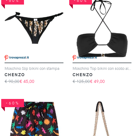
-50%
-60%
Moschino Slip bikini con stampa
Moschino Top bikini con scollo all'americana
CHENZO
CHENZO
€ 90,00
€
45,00
€ 125,00
€
49,00
-60%