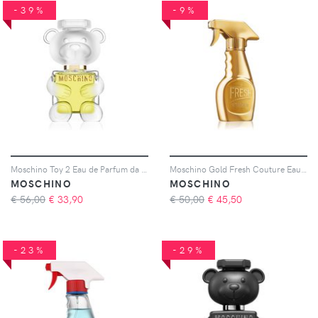
-39%
-9%
Moschino Toy 2 Eau de Parfum da donna 30 ml
Moschino Gold Fresh Couture Eau de Parfum da donna 30 ml
MOSCHINO
MOSCHINO
€ 56,00
€
33,90
€ 50,00
€
45,50
-23%
-29%