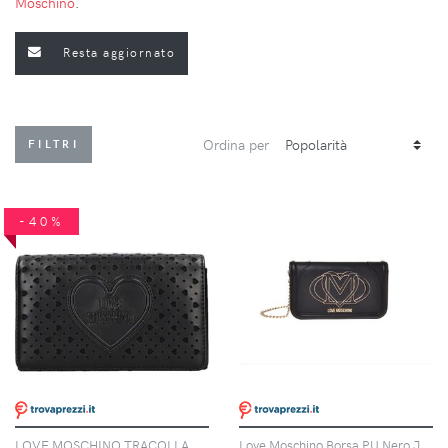
Moschino
.
Resta aggiornato
Ordina per
FILTRI
-40%
LOVE MOSCHINO TRACOLLA DONNA - LOVE MOSCHINO NERO - JC4295PP0OKK0
Love Moschino Borsa PU Nero JC4010 PP1N-LG0-0000