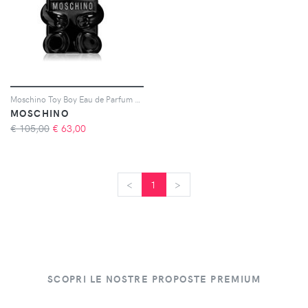
Moschino Toy Boy Eau de Parfum per uomo 100 ml
MOSCHINO
€ 105,00
€
63,00
<
<
1
>
>
SCOPRI LE NOSTRE PROPOSTE PREMIUM