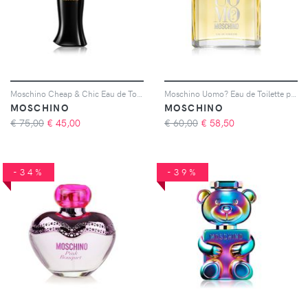
Moschino Cheap & Chic Eau de Toilette da donna 50 ml
Moschino Uomo? Eau de Toilette per uomo 75 ml
MOSCHINO
MOSCHINO
€ 75,00
€
45,00
€ 60,00
€
58,50
-34%
-39%