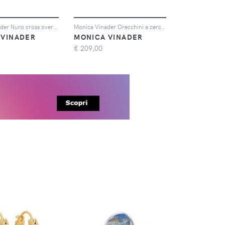
Monica Vinader Nuro cross over ring - Oro
Monica Vinader Orecchini a cerchio Siren Muse - Oro
 VINADER
MONICA VINADER
€
209,00