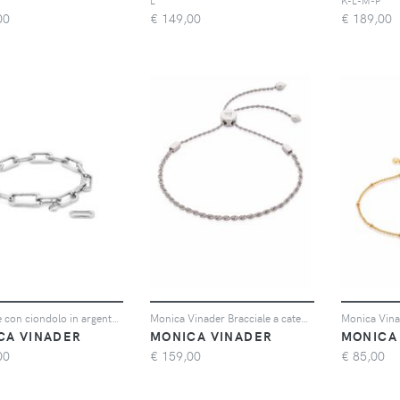
L
K-L-M-P
00
€
149,00
€
189,00
Bracciale con ciondolo in argento sterling Alta Capture
Monica Vinader Bracciale a catena Corda - Argento
CA VINADER
MONICA VINADER
MONICA
00
€
159,00
€
85,00