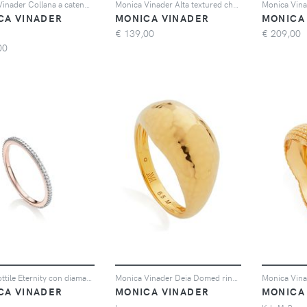
Monica Vinader Collana a catena Monica Vinader x Doina - Oro
Monica Vinader Alta textured chain bracelet - Rosa
CA VINADER
MONICA VINADER
MONICA
€
139,00
€
209,00
00
Anello sottile Eternity con diamante
Monica Vinader Deia Domed ring - Oro
CA VINADER
MONICA VINADER
MONICA