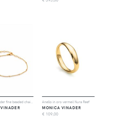
Monica Vinader fine beaded chain bracelet - Oro
Anello in oro vermeil Nura Reef
 VINADER
MONICA VINADER
€
109,00