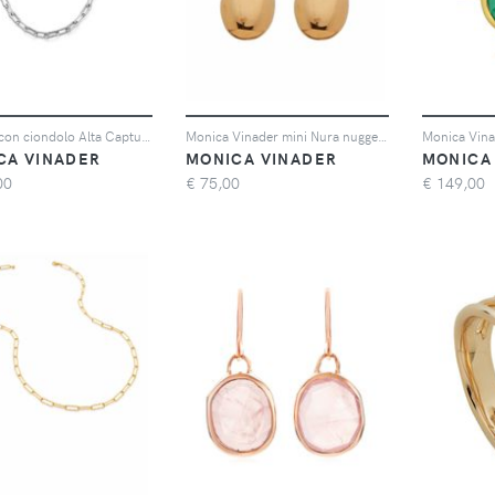
Collana con ciondolo Alta Capture
Monica Vinader mini Nura nugget stud earrings - Oro
CA VINADER
MONICA VINADER
MONICA
00
€
75,00
€
149,00