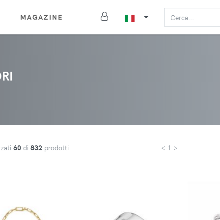
MAGAZINE
RI
zzati
60
di
832
prodotti
< 1 >