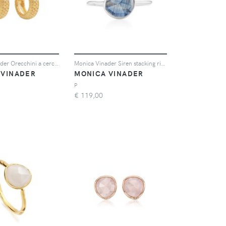
Monica Vinader Orecchini a cerchio in vermiglio 18kt Doina - Oro
Monica Vinader Siren stacking ring - Argento
 VINADER
MONICA VINADER
P
€
119,00