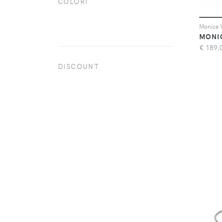
COLORI
MONI
€
189,
DISCOUNT