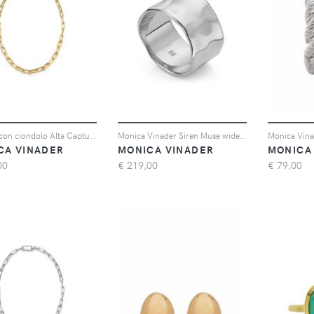
Collana con ciondolo Alta Capture
Monica Vinader Siren Muse wide ring - Argento
CA VINADER
MONICA VINADER
MONICA
00
€
219,00
€
79,00