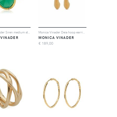
Monica Vinader Siren medium stacking ring - Oro
Monica Vinader Deia hoop earrings - Oro
 VINADER
MONICA VINADER
€
189,00