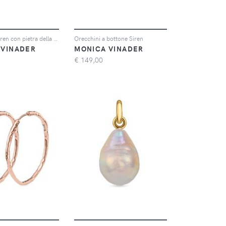
Anello GP Siren con pietra della luna
Orecchini a bottone Siren
 VINADER
MONICA VINADER
€
149,00