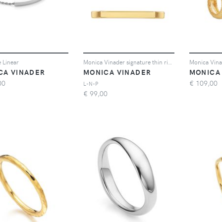
e Linear
Monica Vinader signature thin ring - Oro
CA VINADER
MONICA VINADER
MONICA
00
€
109,00
L-N-P
€
99,00