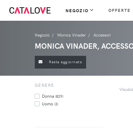
OFFERTE
NEGOZIO
Negozio
Monica Vinader
Accessori
MONICA VINADER, ACCESSO
Resta aggiornato
GENERE
Visuali
Donna
(829)
Uomo
(3)