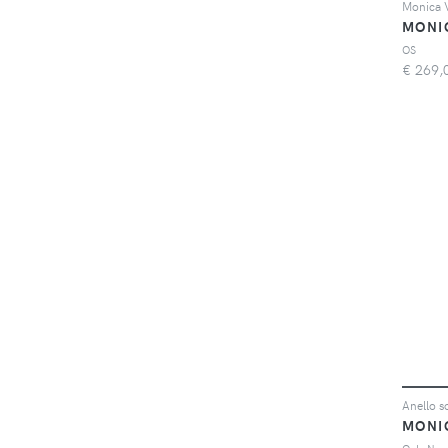
MONI
OS
€
269,
MONI