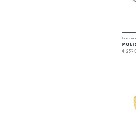
Braccial
MONI
€
259,