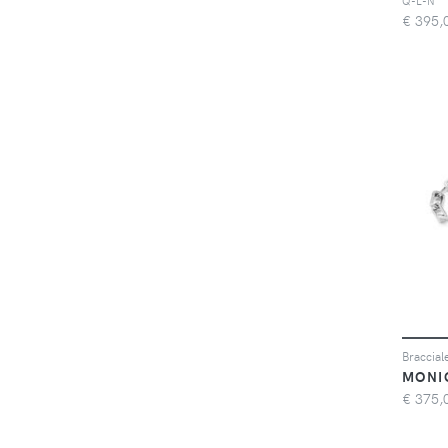
Q-L-N
€
395,
MONI
€
375,