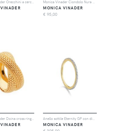
Monica Vinader Orecchini a cerchio Siren Muse - Rosa
Monica Vinader Ciondolo Nura con perla barocca - Oro
 VINADER
MONICA VINADER
€
95,00
Monica Vinader Doina cross ring - Oro
Anello sottile Eternity GP con diamante
 VINADER
MONICA VINADER
€
395,00