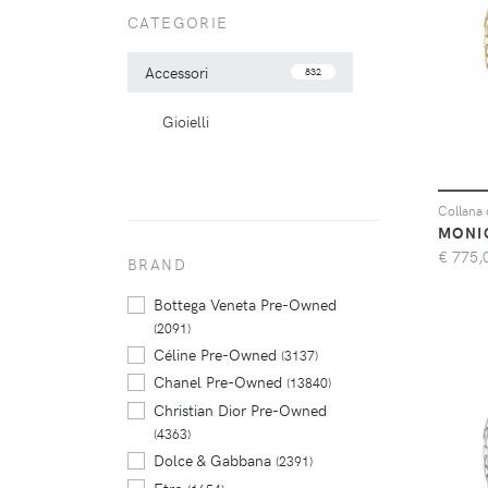
CATEGORIE
Accessori
832
Gioielli
MONI
€
775,
BRAND
Bottega Veneta Pre-Owned
(2091)
Céline Pre-Owned
(3137)
Chanel Pre-Owned
(13840)
Christian Dior Pre-Owned
(4363)
Dolce & Gabbana
(2391)
Etro