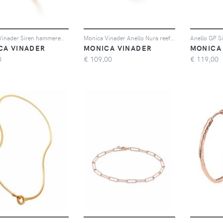
Monica Vinader Siren hammered ring - Oro
Monica Vinader Anello Nura reef - Argento
CA VINADER
MONICA VINADER
MONICA
0
€
109,00
€
119,00