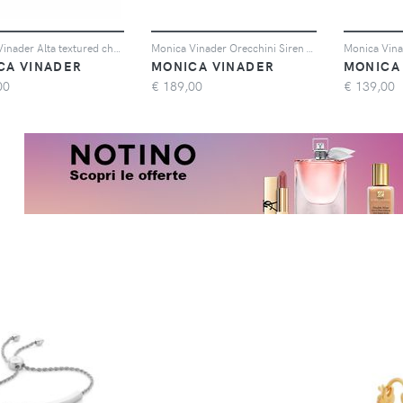
Monica Vinader Alta textured chain necklace - Oro
Monica Vinader Orecchini Siren - Rosa
CA VINADER
MONICA VINADER
MONICA
00
€
189,00
€
139,00