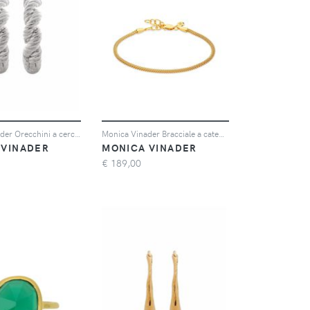
Monica Vinader Orecchini a cerchio Corda - Argento
Monica Vinader Bracciale a catena Doina Fine in oro 18kt Vermeil
 VINADER
MONICA VINADER
€
189,00