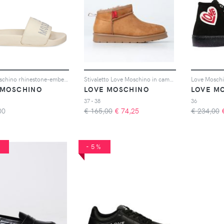
Love Moschino rhinestone-embellished slides - Toni neutri
Stivaletto Love Moschino in camoscio
 MOSCHINO
LOVE MOSCHINO
LOVE M
37 - 38
36
00
€ 165,00
€
74,25
€ 234,00
%
-5%