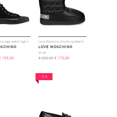
Love Moschino logo-patch high top sneakers - 000 NERO
Love Moschino chunky quilted boots - Nero
OSCHINO
LOVE MOSCHINO
39-40
€
139,00
€ 202,00
€
173,00
-5%