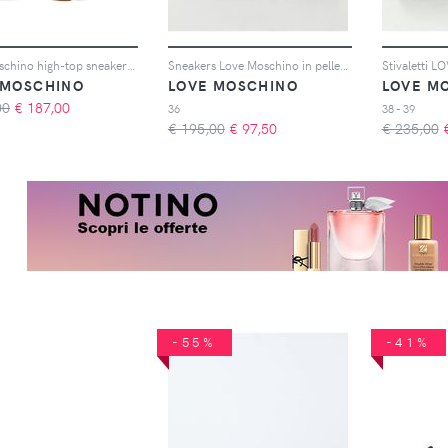
Love Moschino high-top sneakers - Marrone
Sneakers Love Moschino in pelle con charm
 MOSCHINO
LOVE MOSCHINO
LOVE M
00
€
187,00
36
38 - 39
€ 195,00
€
97,50
€ 235,00
-55%
-41%