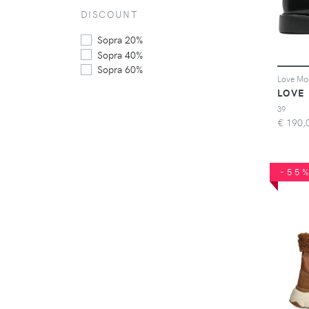
DISCOUNT
Sopra 20%
Sopra 40%
Sopra 60%
LOVE
39
€
190,
-55