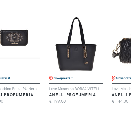
Love Moschino Borsa PU Nero JC4010 PP1N-LG0-0000
Love Moschino BORSA VITELLO + PU NERO
LI PROFUMERIA
ANELLI PROFUMERIA
ANELLI 
00
€
199,00
€
144,00