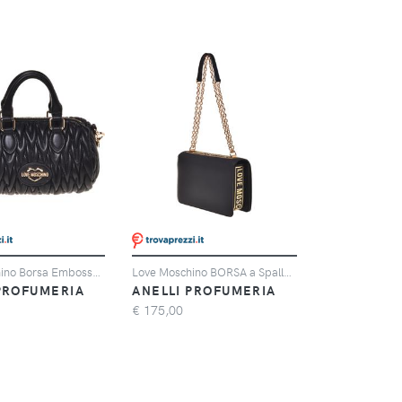
Love Moschino Borsa Embossed PU NERO
Love Moschino BORSA a Spalla in VITELLO + PU NERO
PROFUMERIA
ANELLI PROFUMERIA
€
175,00