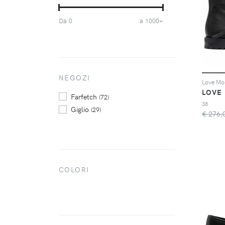
(3146)
Jordan Kids
(1191)
Da
a
0
1000+
New Balance
(2678)
Nike
(9949)
Puma
(1906)
Scarosso
(1371)
Tod's
NEGOZI
(1860)
Valentino
(1114)
LOVE
Farfetch
(72)
38
Giglio
(29)
€ 276,
COLORI