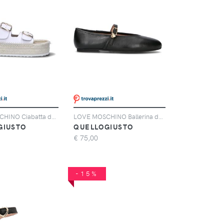
LOVE MOSCHINO Ciabatta donna
LOVE MOSCHINO Ballerina donna nera in pelle
GIUSTO
QUELLOGIUSTO
€
75,00
-15%