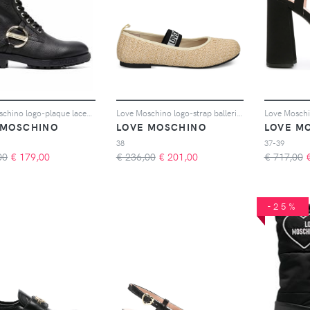
Love Moschino logo-plaque lace-up boots - Nero
Love Moschino logo-strap ballerina shoes - Toni neutri
 MOSCHINO
LOVE MOSCHINO
LOVE M
38
37-39
00
€
179,00
€ 236,00
€
201,00
€ 717,00
-25%