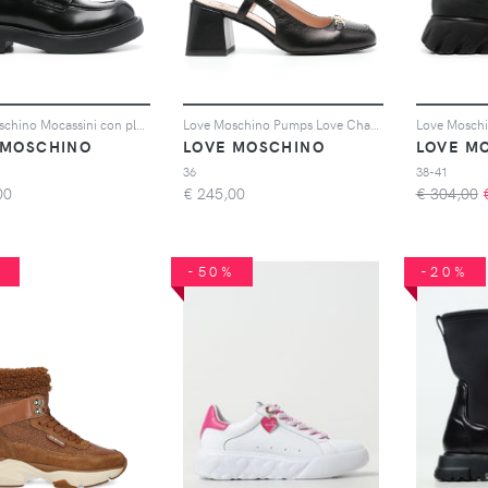
Love Moschino Mocassini con placca logo - Nero
Love Moschino Pumps Love Chain 70mm - Nero
 MOSCHINO
LOVE MOSCHINO
LOVE M
36
38-41
00
€
245,00
€ 304,00
%
-50%
-20%