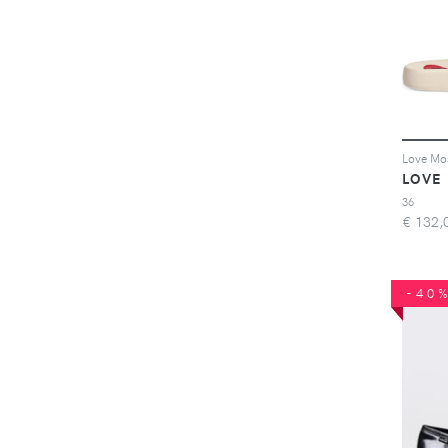
LOVE
36
€
132,
-40