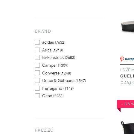
BRAND
adidas
(7632)
Asics
(1918)
Birkenstock
(2653)
Camper
(1309)
Converse
(1248)
QUEL
Dolce & Gabbana
(1547)
€
46,5
Ferragamo
(1148)
Geox
(2238)
Giuseppe Zanotti
-35
(1893)
Gola
(1349)
Golden Goose
(1146)
Hogan
(1126)
PREZZO
Jordan