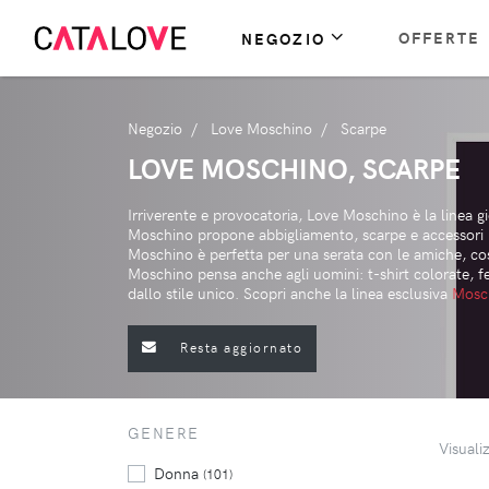
OFFERTE
NEGOZIO
Negozio
Love Moschino
Scarpe
LOVE MOSCHINO, SCARPE
Irriverente e provocatoria, Love Moschino è la linea 
Moschino propone abbigliamento, scarpe e accessori p
Moschino è perfetta per una serata con le amiche, co
Moschino pensa anche agli uomini: t-shirt colorate, f
dallo stile unico. Scopri anche la linea esclusiva
Mosc
Resta aggiornato
GENERE
Visuali
Donna
(101)