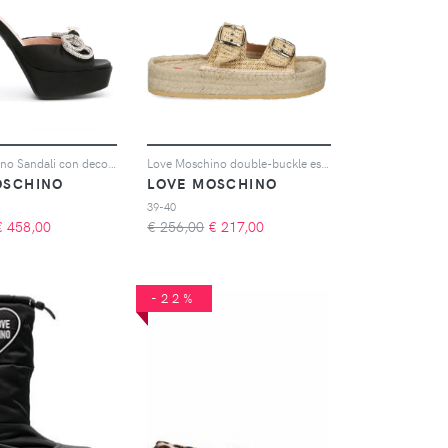
Love Moschino Sandali con decorazione di cristalli 130mm - Nero
Love Moschino double-buckle espadrilles - Toni neutri
OSCHINO
LOVE MOSCHINO
39-40
€
458,00
€ 256,00
€
217,00
-22%