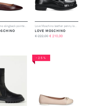
Love Moschino slingback pointed-toe ballet flats - Rosso
Love Moschino leather penny loafers - Nero
OSCHINO
LOVE MOSCHINO
€ 222,00
€
210,00
-25%