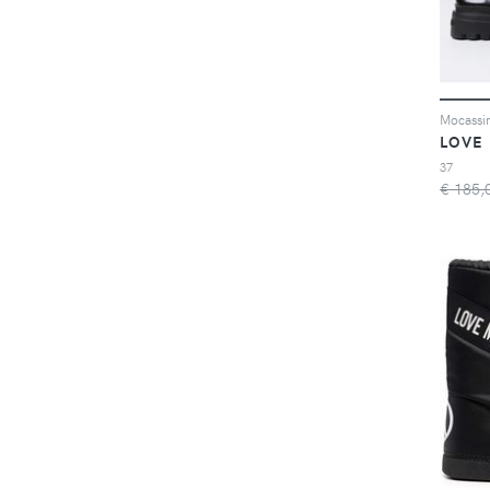
LOVE
37
€ 185,