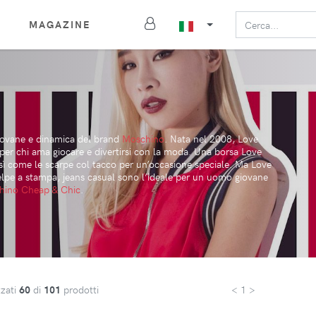
MAGAZINE
giovane e dinamica del brand
Moschino
. Nata nel 2008, Love
er chi ama giocare e divertirsi con la moda. Una borsa Love
sì come le scarpe col tacco per un’occasione speciale. Ma Love
elpe a stampa, jeans casual sono l’ideale per un uomo giovane
hino Cheap & Chic
.
zzati
60
di
101
prodotti
< 1 >