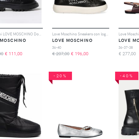
Mocassini LOVE MOSCHINO Donna colore Nero
Love Moschino Sneakers con logo - Nero
 MOSCHINO
LOVE MOSCHINO
LOVE M
36-40
36-37-38
00
€
111,00
€ 207,00
€
196,00
€
277,00
-20%
-40%