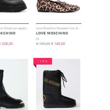
Love Moschino Stivali con applicazione - Nero
Love Moschino Mocassini con stampa - Toni neutri
OSCHINO
LOVE MOSCHINO
34
€
228,00
€ 180,00
€
140,00
-10%