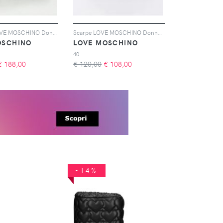
Stivaletti LOVE MOSCHINO Donna colore Nero
Scarpe LOVE MOSCHINO Donna colore Nero
OSCHINO
LOVE MOSCHINO
40
€
188,00
€ 120,00
€
108,00
-14%