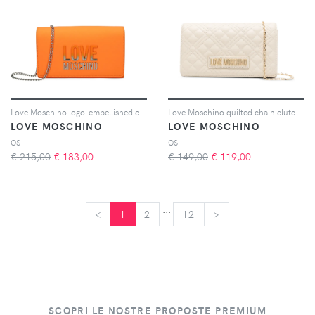
Love Moschino logo-embellished crossbody bag - Arancione
Love Moschino quilted chain clutch bag - Toni neutri
LOVE MOSCHINO
LOVE MOSCHINO
OS
OS
€ 215,00
€
183,00
€ 149,00
€
119,00
...
<
<
1
2
12
>
>
SCOPRI LE NOSTRE PROPOSTE PREMIUM