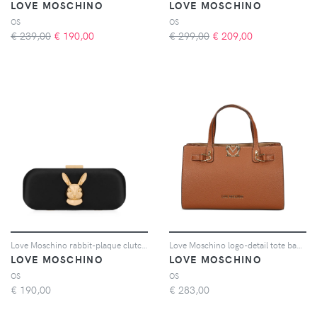
LOVE MOSCHINO
LOVE MOSCHINO
OS
OS
€ 239,00
€
190,00
€ 299,00
€
209,00
Love Moschino rabbit-plaque clutch bag - Nero
Love Moschino logo-detail tote bag - Marrone
LOVE MOSCHINO
LOVE MOSCHINO
OS
OS
€
190,00
€
283,00