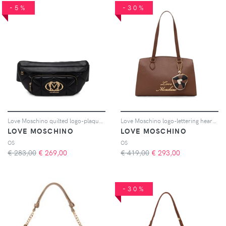
-5%
-30%
Love Moschino quilted logo-plaque belt bag - Nero
Love Moschino logo-lettering heart-charm tote bag - Marrone
LOVE MOSCHINO
LOVE MOSCHINO
OS
OS
€ 283,00
€
269,00
€ 419,00
€
293,00
-30%