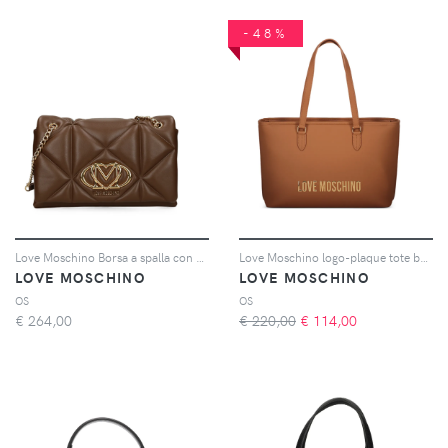
-48%
Love Moschino Borsa a spalla con placca logo - Marrone
Love Moschino logo-plaque tote bag - Marrone
LOVE MOSCHINO
LOVE MOSCHINO
OS
OS
€
264,00
€ 220,00
€
114,00