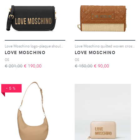
Love Moschino logo-plaque shoulder bag - Nero
Love Moschino quilted woven cross body bag - Marrone
LOVE MOSCHINO
LOVE MOSCHINO
OS
OS
€ 201,00
€
190,00
€ 150,00
€
90,00
-5%