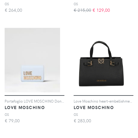
OS
OS
€
264,00
€ 215,00
€
129,00
Portafoglio LOVE MOSCHINO Donna colore Cielo
Love Moschino heart-embellishment tote bag - Nero
LOVE MOSCHINO
LOVE MOSCHINO
OS
OS
€
79,00
€
283,00