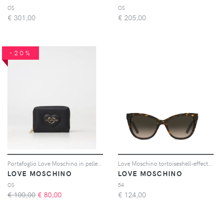
OS
OS
€
301,00
€
205,00
-20%
Portafoglio Love Moschino in pelle sintetica saffiano
Love Moschino tortoiseshell-effect cat-eye sunglasses - Marrone
LOVE MOSCHINO
LOVE MOSCHINO
OS
54
€ 100,00
€
80,00
€
124,00