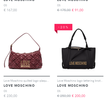
OS
OS
€
167,00
€ 175,00
€
91,00
-20%
Love Moschino quilted logo-plaque shoulder bag - Rosso
Love Moschino logo-lettering knot-detail tote bag - Nero
LOVE MOSCHINO
LOVE MOSCHINO
OS
OS
€
230,00
€ 250,00
€
200,00