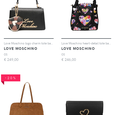
Love Moschino logo charm tote bag - Nero
Love Moschino heart-detail tote bag - Nero
LOVE MOSCHINO
LOVE MOSCHINO
OS
OS
€
249,00
€
246,00
-20%