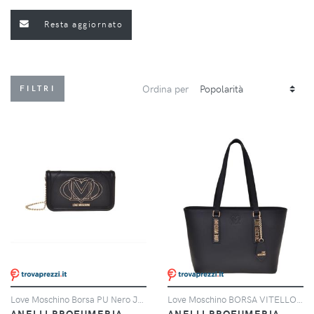
Resta aggiornato
Ordina per
FILTRI
Love Moschino Borsa PU Nero JC4010 PP1N-LG0-0000
Love Moschino BORSA VITELLO + PU NERO
ANELLI PROFUMERIA
ANELLI PROFUMERIA