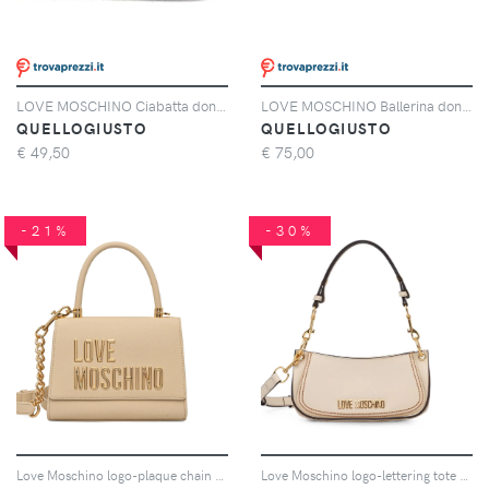
LOVE MOSCHINO Ciabatta donna
LOVE MOSCHINO Ballerina donna nera in pelle
QUELLOGIUSTO
QUELLOGIUSTO
€
49,50
€
75,00
-21%
-30%
Love Moschino logo-plaque chain tote bag - Toni neutri
Love Moschino logo-lettering tote bag - Toni neutri