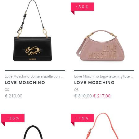
-30%
Love Moschino Borsa a spalla con placca logo - Nero
Love Moschino logo-lettering tote bag - Rosa
LOVE MOSCHINO
LOVE MOSCHINO
OS
OS
€
210,00
€ 310,00
€
217,00
-35%
-15%