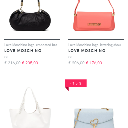
Love Moschino logo-embossed braided-handle tote bag - Nero
Love Moschino logo-lettering shoulder bag - Rosso
LOVE MOSCHINO
LOVE MOSCHINO
OS
OS
€ 316,00
€
205,00
€ 206,00
€
176,00
-15%