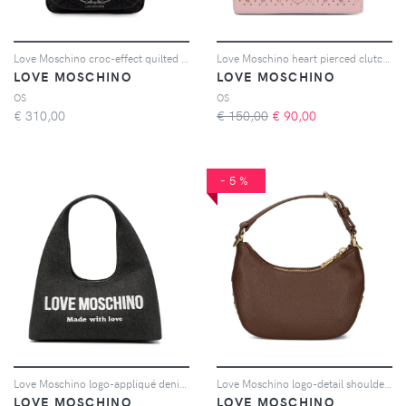
Love Moschino croc-effect quilted backpack - Nero
Love Moschino heart pierced clutch bag - Rosa
LOVE MOSCHINO
LOVE MOSCHINO
OS
OS
€
310,00
€ 150,00
€
90,00
-5%
Love Moschino logo-appliqué denim shoulder bag - Nero
Love Moschino logo-detail shoulder bag - Marrone
LOVE MOSCHINO
LOVE MOSCHINO