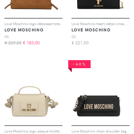
Love Moschino logo-debossed tote bag - Marrone
Love Moschino heart-detail cross body bag - Nero
LOVE MOSCHINO
LOVE MOSCHINO
OS
OS
€ 229,00
€
183,00
€
221,00
-48%
Love Moschino logo-plaque knotted-strap cross body bag - Toni neutri
Love Moschino chain shoulder bag - Nero