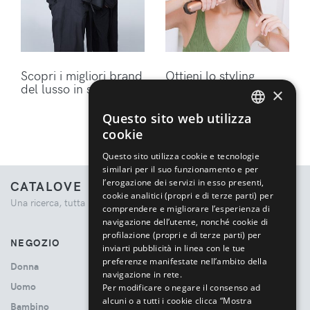
Scopri i migliori brand
Ottieni lo styling
del lusso in sconto
perfetto per i tuoi
×
capelli con gli
accessori Dyson
Questo sito web utilizza
ENGLISH
cookie
ITALIAN
Questo sito utilizza cookie e tecnologie
similari per il suo funzionamento e per
l’erogazione dei servizi in esso presenti,
CATALOVE
cookie analitici (propri e di terze parti) per
Una ricerca, tutta la moda.
comprendere e migliorare l’esperienza di
navigazione dell’utente, nonché cookie di
profilazione (propri e di terze parti) per
NEGOZIO
inviarti pubblicità in linea con le tue
preferenze manifestate nell’ambito della
Donna
navigazione in rete.
Uomo
Per modificare o negare il consenso ad
alcuni o a tutti i cookie clicca “Mostra
Bambino