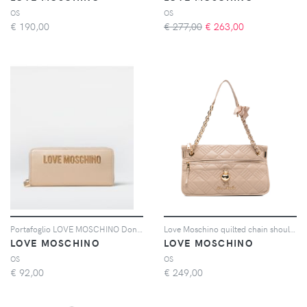
OS
OS
€
190,00
€ 277,00
€
263,00
Portafoglio LOVE MOSCHINO Donna colore Oro
Love Moschino quilted chain shoulder bag - Toni neutri
LOVE MOSCHINO
LOVE MOSCHINO
OS
OS
€
92,00
€
249,00