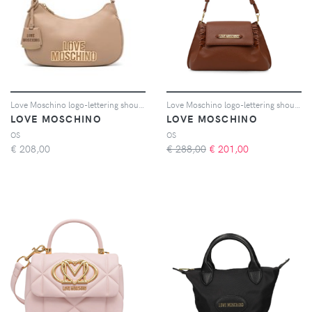
Love Moschino logo-lettering shoulder bag - Marrone
Love Moschino logo-lettering shoulder bag - Marrone
LOVE MOSCHINO
LOVE MOSCHINO
OS
OS
€
208,00
€ 288,00
€
201,00