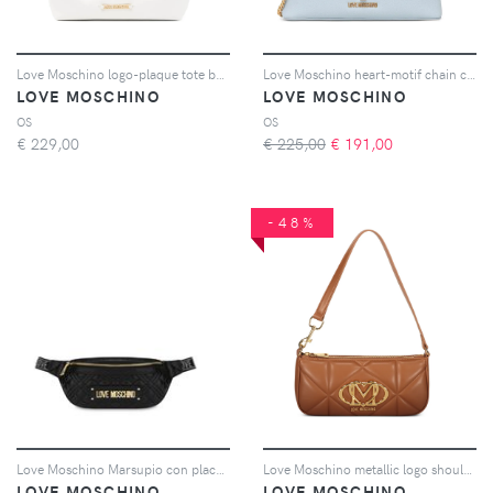
Love Moschino logo-plaque tote bag - Bianco
Love Moschino heart-motif chain cross body bag - Blu
LOVE MOSCHINO
LOVE MOSCHINO
OS
OS
€
229,00
€ 225,00
€
191,00
-48%
Love Moschino Marsupio con placca logo - Nero
Love Moschino metallic logo shoulder bag - Toni neutri
LOVE MOSCHINO
LOVE MOSCHINO