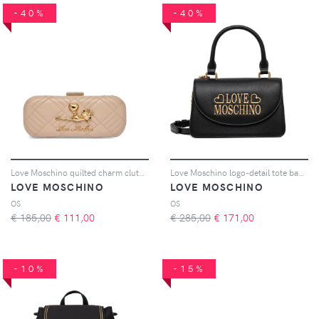
-40%
-40%
Love Moschino quilted charm clutch bag - Toni neutri
Love Moschino logo-detail tote bag - Nero
LOVE MOSCHINO
LOVE MOSCHINO
OS
OS
€ 185,00
€
111,00
€ 285,00
€
171,00
-10%
-15%