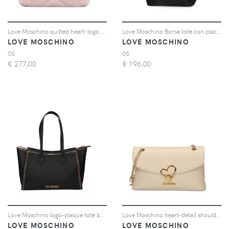
Love Moschino quilted heart-logo tote bag - Rosa
Love Moschino Borsa tote con placca logo - Nero
LOVE MOSCHINO
LOVE MOSCHINO
OS
OS
€
277,00
€
196,00
Love Moschino logo-plaque tote bag - Nero
Love Moschino heart-detail shoulder bag - Toni neutri
LOVE MOSCHINO
LOVE MOSCHINO