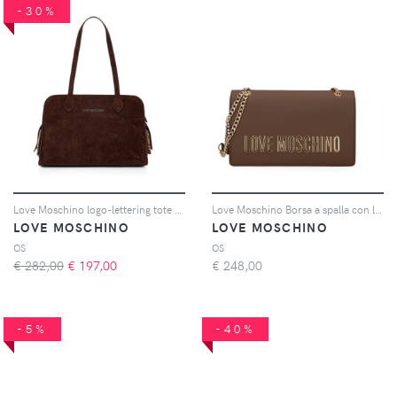
-30%
Love Moschino logo-lettering tote bag - Marrone
Love Moschino Borsa a spalla con logo - Marrone
LOVE MOSCHINO
LOVE MOSCHINO
OS
OS
€ 282,00
€
197,00
€
248,00
-5%
-40%