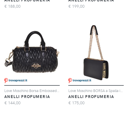
€
188,00
€
199,00
Love Moschino Borsa Embossed PU NERO
Love Moschino BORSA a Spalla in VITELLO + PU NERO
ANELLI PROFUMERIA
ANELLI PROFUMERIA
€
144,00
€
175,00