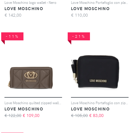
Love Moschino logo wallet - Nero
Love Moschino Portafoglio con placca logo - Nero
LOVE MOSCHINO
LOVE MOSCHINO
€
142,00
€
110,00
-11%
-21%
Love Moschino quilted zipped wallet - Marrone
Love Moschino Portafoglio con zip - Nero
LOVE MOSCHINO
LOVE MOSCHINO
€ 122,00
€
109,00
€ 105,00
€
83,00