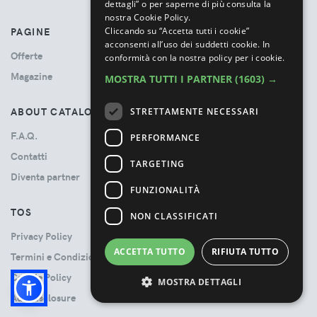
dettagli” o per saperne di più consulta la
nostra Cookie Policy.
Cliccando su “Accetta tutti i cookie”
PAGINE
acconsenti all’uso dei suddetti cookie.
In
Offerte
conformità con la nostra policy per i cookie.
Magazine
MOSTRA TUTTI I PARTNER
(1603) →
ABOUT CATALOVE
STRETTAMENTE NECESSARI
F.A.Q.
PERFORMANCE
Contatti
TARGETING
Diventa partner
FUNZIONALITÀ
TOS
NON CLASSIFICATI
Privacy Policy
ACCETTA TUTTO
RIFIUTA TUTTO
Termini e Condizioni
Cookie Policy
MOSTRA DETTAGLI
Ads Disclosure