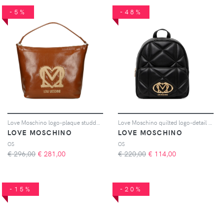
-5%
-48%
Love Moschino logo-plaque studded shoulder bag - Marrone
Love Moschino quilted logo-detail backpack - Nero
LOVE MOSCHINO
LOVE MOSCHINO
OS
OS
€ 296,00
€
281,00
€ 220,00
€
114,00
-15%
-20%