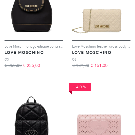
Love Moschino logo-plaque contrast-stitch backpack - Nero
Love Moschino leather cross body bag - Toni neutri
LOVE MOSCHINO
LOVE MOSCHINO
OS
OS
€ 250,00
€
225,00
€ 189,00
€
161,00
-40%