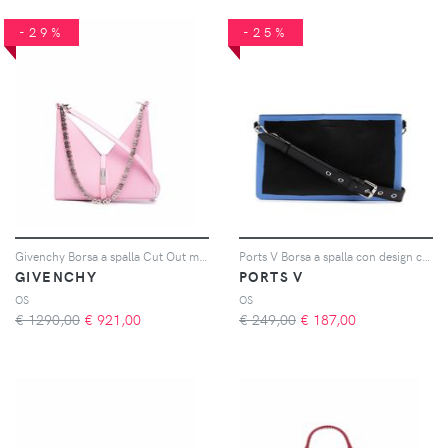
-29%
-25%
Givenchy Borsa a spalla Cut Out mini - Rosa
Ports V Borsa a spalla con design color-block - Nero
GIVENCHY
PORTS V
OS
OS
€ 1290,00
€
921,00
€ 249,00
€
187,00