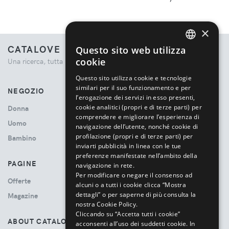
×
CATALOVE
Questo sito web utilizza
ENGLISH
cookie
Una ricerca, tutta la moda.
ITALIAN
Questo sito utilizza cookie e tecnologie
similari per il suo funzionamento e per
NEGOZIO
l’erogazione dei servizi in esso presenti,
cookie analitici (propri e di terze parti) per
Donna
comprendere e migliorare l’esperienza di
Uomo
navigazione dell’utente, nonché cookie di
profilazione (propri e di terze parti) per
Bambino
inviarti pubblicità in linea con le tue
preferenze manifestate nell’ambito della
PAGINE
navigazione in rete.
Per modificare o negare il consenso ad
Offerte
alcuni o a tutti i cookie clicca “Mostra
dettagli” o per saperne di più consulta la
Magazine
nostra Cookie Policy.
Cliccando su “Accetta tutti i cookie”
ABOUT CATALOVE
acconsenti all’uso dei suddetti cookie.
In