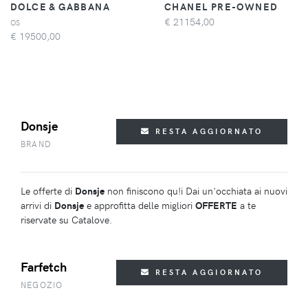
DOLCE & GABBANA
CHANEL PRE-OWNED
€
21154,00
OS
€
19500,00
Donsje
RESTA AGGIORNATO
BRAND
Le offerte di
Donsje
non finiscono qu!i Dai un'occhiata ai nuovi
arrivi di
Donsje
e approfitta delle migliori
OFFERTE
a te
riservate su Catalove.
Farfetch
RESTA AGGIORNATO
NEGOZIO