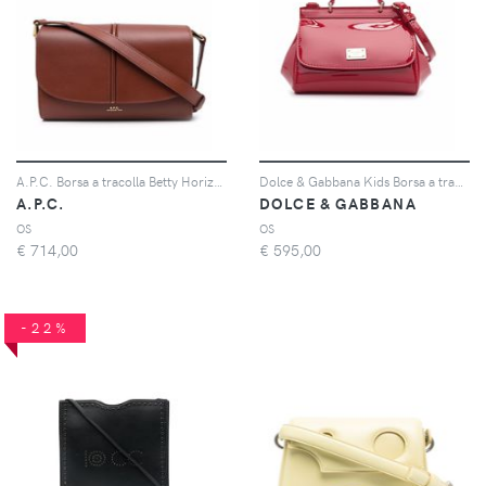
A.P.C. Borsa a tracolla Betty Horizon piccola - Marrone
Dolce & Gabbana Kids Borsa a tracolla - Rosso
A.P.C.
DOLCE & GABBANA
OS
OS
€
714,00
€
595,00
-22%