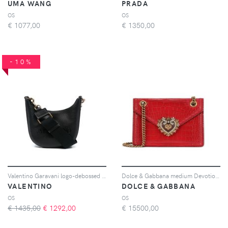
UMA WANG
PRADA
OS
OS
€
1077,00
€
1350,00
-10%
Valentino Garavani logo-debossed shoulder bag - Nero
Dolce & Gabbana medium Devotion shoulder bag - Rosso
VALENTINO
DOLCE & GABBANA
OS
OS
€ 1435,00
€
1292,00
€
15500,00