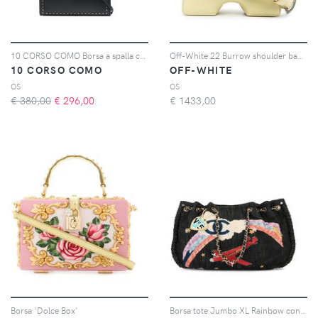
10 CORSO COMO Borsa a spalla con logo - Nero
Off-White 22 Burrow shoulder bag - Giallo
10 CORSO COMO
OFF-WHITE
OS
OS
€ 380,00
€
296,00
€
1433,00
Borsa 'Dolce Box'
Borsa tote Jumbo XL Rainbow con ricamo