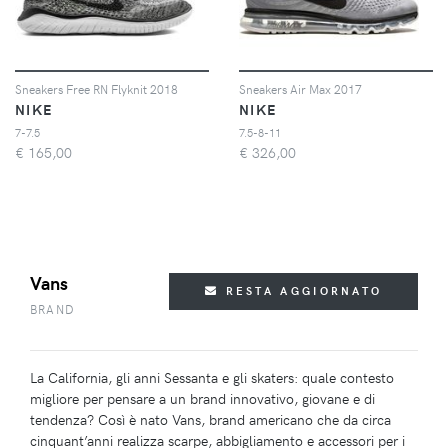
Sneakers Free RN Flyknit 2018
Sneakers Air Max 2017
NIKE
NIKE
7-7.5
7.5-8-11
€
165,00
€
326,00
Vans
RESTA AGGIORNATO
BRAND
La California, gli anni Sessanta e gli skaters: quale contesto
migliore per pensare a un brand innovativo, giovane e di
tendenza? Così è nato Vans, brand americano che da circa
cinquant’anni realizza scarpe, abbigliamento e accessori per i