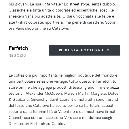
più giovani. La sua linfa vitale? Lo street style, senza dubbio.
Classiche e a tinta unita o colorate ed eccentriche: scegli le
sneakers Vans più adatte a te. O dai un’occhiata alle felpe e
alle t-shirt colorate: sportive sì, ma piene di carattere. Scopri
ora Vans shop online su Catalove.
Farfetch
RESTA AGGIORNATO
NEGOZIO
Le collezioni più importanti, le migliori boutique del mondo e
una particolare selezione vintage: tutto questo è Farfetch, lo
store online che aggrega prodotti di lusso, grandi firme e pezzi
esclusivi. Alexander McQueen, Maison Martin Margiela, Dolce
& Gabbana, Givenchy, Saint Laurent e molti altri sono i brand
del lusso che Catalove ha scelto per te su Farfetch. Lasciati
sedurre dalla femminilità di Valentino e dai must have firmati
Chanel; osa con un accessorio Versace e nel dubbio scegli
Dior: scopri Farfetch su Catalove.