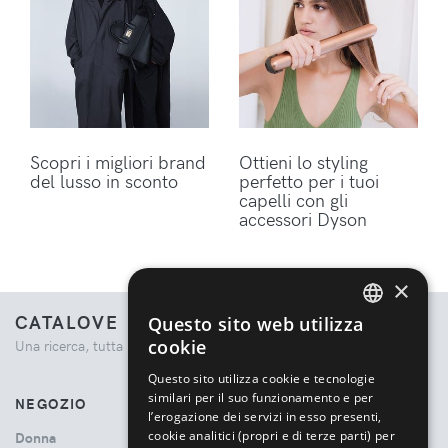
Scopri i migliori brand
Ottieni lo styling
del lusso in sconto
perfetto per i tuoi
capelli con gli
accessori Dyson
×
CATALOVE
Questo sito web utilizza
ENGLISH
cookie
Una ricerca, tutta la moda.
ITALIAN
Questo sito utilizza cookie e tecnologie
similari per il suo funzionamento e per
NEGOZIO
l’erogazione dei servizi in esso presenti,
cookie analitici (propri e di terze parti) per
Donna