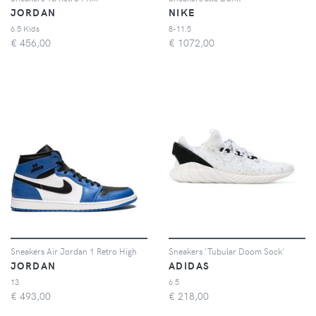
JORDAN
NIKE
6.5 Kids
8-11.5
€
456,00
€
1072,00
Sneakers Air Jordan 1 Retro High
Sneakers 'Tubular Doom Sock'
JORDAN
ADIDAS
13
6.5
€
493,00
€
218,00