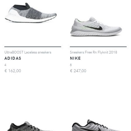
UltraBOOST Laceless sneakers
Sneakers Free Rn Flyknit 2018
ADIDAS
NIKE
4
8
€
162,00
€
247,00