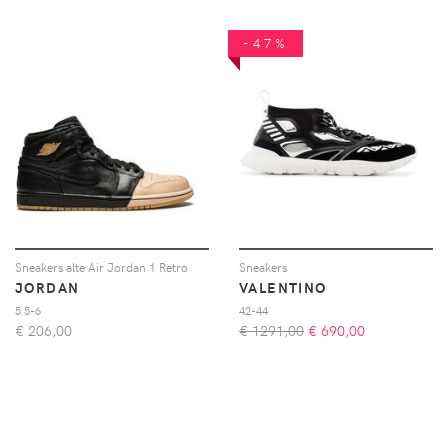
-47%
Sneakers alte Air Jordan 1 Retro
Sneakers
JORDAN
VALENTINO
5.5-6
42-44
€
206,00
€ 1291,00
€
690,00