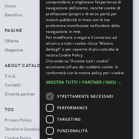
comprendere e migliorare l’esperienza di
Uomo
navigazione dell’utente, nonché cookie di
profilazione (propri e di terze parti) per
Bambino
inviarti pubblicità in linea con le tue
preferenze manifestate nell’ambito della
PAGINE
navigazione in rete.
Per modificare o negare il consenso ad
Offerte
alcuni o a tutti i cookie clicca “Mostra
dettagli” o per saperne di più consulta la
Magazine
nostra Cookie Policy.
Cliccando su “Accetta tutti i cookie”
ABOUT CATALOVE
acconsenti all’uso dei suddetti cookie.
In
conformità con la nostra policy per i cookie.
F.A.Q.
MOSTRA TUTTI I PARTNER
(1603) →
Contatti
Diventa partner
STRETTAMENTE NECESSARI
PERFORMANCE
TOS
TARGETING
Privacy Policy
Termini e Condizioni
FUNZIONALITÀ
Cookie Policy