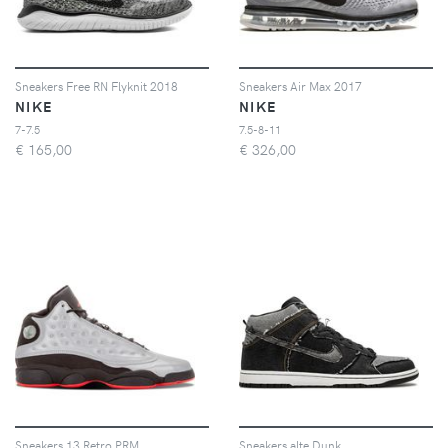
Sneakers Free RN Flyknit 2018
Sneakers Air Max 2017
NIKE
NIKE
7-7.5
7.5-8-11
€
165,00
€
326,00
Sneakers 13 Retro PRM
Sneakers alte Dunk