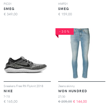
PIC01
HMF01
SMEG
SMEG
€
349,00
€
159,00
-30%
Sneakers Free RN Flyknit 2018
Jeans skinny
NIKE
WON HUNDRED
7-7.5
27/30
€
165,00
€ 205,00
€
144,00