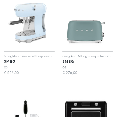
Smeg Macchina da caffè espresso - Blu
Smeg Anni 50 logo-plaque two-slot toaster - Verde
SMEG
SMEG
OS
OS
€
556,00
€
276,00