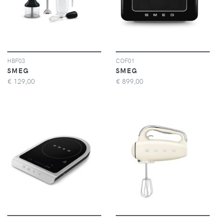
HBF03
COF01
SMEG
SMEG
€
129,00
€
899,00