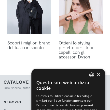
Scopri i migliori brand
Ottieni lo styling
del lusso in sconto
perfetto per i tuoi
capelli con gli
accessori Dyson
×
CATALOVE
Questo sito web utilizza
ENGLISH
cookie
Una ricerca, tutta la moda.
ITALIAN
Questo sito utilizza cookie e tecnologie
similari per il suo funzionamento e per
NEGOZIO
l’erogazione dei servizi in esso presenti,
cookie analitici (propri e di terze parti) per