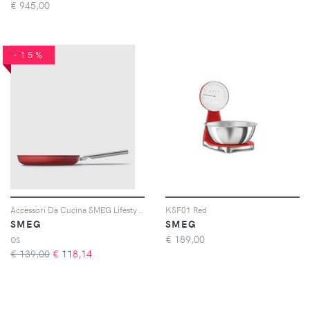
€
945,00
-15%
Accessori Da Cucina SMEG Lifestyle colore Rosso
KSF01 Red
SMEG
SMEG
€
189,00
OS
€ 139,00
€
118,14