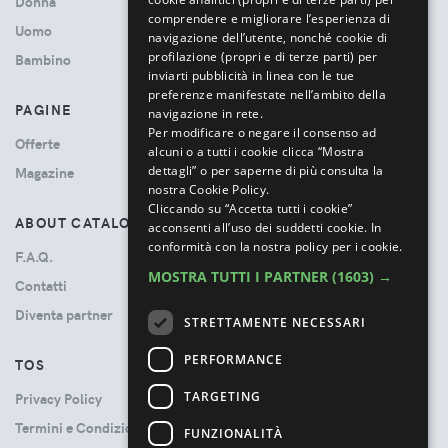
Donna
comprendere e migliorare l’esperienza di
Uomo
navigazione dell’utente, nonché cookie di
profilazione (propri e di terze parti) per
Bambino
inviarti pubblicità in linea con le tue
preferenze manifestate nell’ambito della
PAGINE
navigazione in rete.
Per modificare o negare il consenso ad
Offerte
alcuni o a tutti i cookie clicca “Mostra
dettagli” o per saperne di più consulta la
Magazine
nostra Cookie Policy.
Cliccando su “Accetta tutti i cookie”
ABOUT CATALOVE
acconsenti all’uso dei suddetti cookie.
In
conformità con la nostra policy per i cookie.
F.A.Q.
MOSTRA TUTTI I PARTNER
(1603) →
Contatti
Diventa partner
STRETTAMENTE NECESSARI
PERFORMANCE
TOS
TARGETING
Privacy Policy
Termini e Condizioni
FUNZIONALITÀ