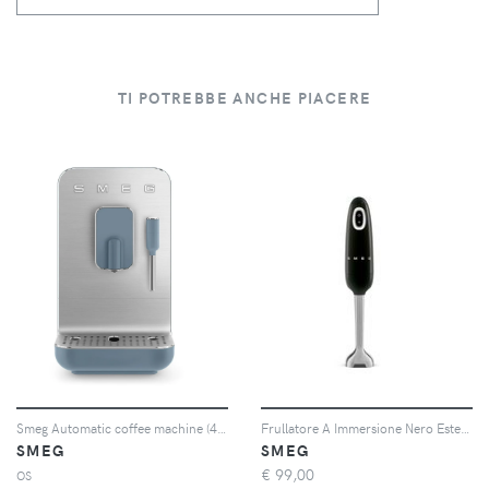
TI POTREBBE ANCHE PIACERE
Smeg Automatic coffee machine (43.3 x 33.6 x 18cm) - Blu
Frullatore A Immersione Nero Estetica 50'S Style - Smeg
SMEG
SMEG
€
99,00
OS