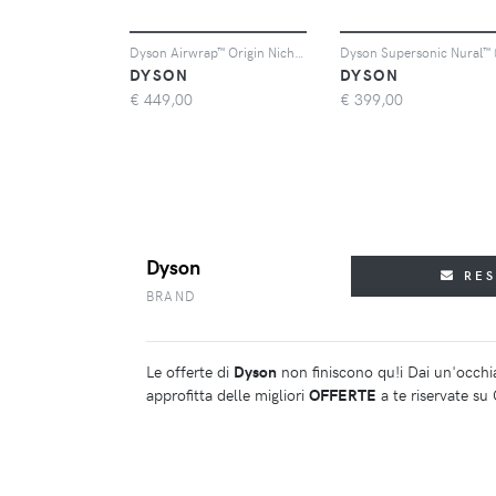
Dyson Airwrap™ Origin Nichel Copper styler per capelli
DYSON
DYSON
€
449,00
€
399,00
Dyson
RE
BRAND
Le offerte di
Dyson
non finiscono qu!i Dai un'occhia
approfitta delle migliori
OFFERTE
a te riservate su