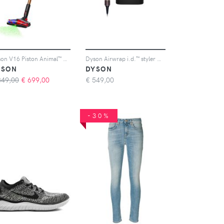
Dyson V16 Piston Animal™ Aspirapolvere senza filo
Dyson Airwrap i.d.™ styler Ceramic Pink
YSON
DYSON
849,00
€
699,00
€
549,00
-30%