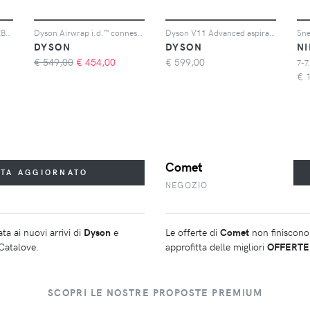
Dyson Supersonic Nural™ (Blu di prussia) Asciugacapelli
Dyson Airwrap i.d.™ connesso in Oro rosa (per capelli lisci e mossi) Nuovo Multi-styler asciugacapelli
Dyson V11 Advanced aspirapolvere senza filo
DYSON
DYSON
N
€ 549,00
€
454,00
€
599,00
7-7
€
Comet
STA AGGIORNATO
NEGOZIO
ta ai nuovi arrivi di
Dyson
e
Le offerte di
Comet
non finiscono 
 Catalove.
approfitta delle migliori
OFFERTE
SCOPRI LE NOSTRE PROPOSTE PREMIUM