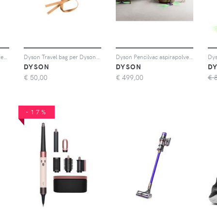
Dyson Find+Follow™ Purifier Cool PC3
Dyson Travel bag per Dyson Airwrap™
Dyson Pencilvac aspirapolvere sottile
DYSON
DYSON
D
€
50,00
€
499,00
€ 
-17%