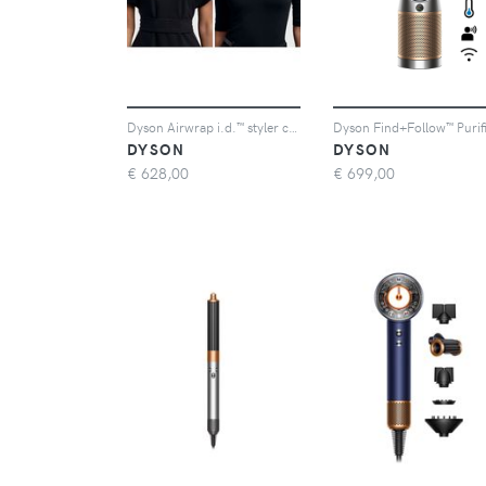
Dyson Airwrap i.d.™ styler capelli mossi e ricci +spazzola+travel bag
DYSON
DYSON
€
628,00
€
699,00