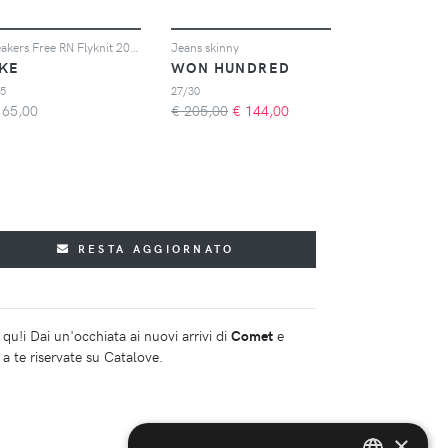
Sneakers Free RN Flyknit 2018
Jeans skinny
IKE
WON HUNDRED
.5
27/30
165,00
€ 205,00
€
144,00
RESTA AGGIORNATO
qu!i Dai un'occhiata ai nuovi arrivi di
Comet
e
a te riservate su Catalove.
×