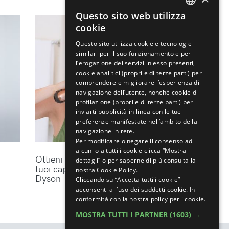
Questo sito web utilizza
ENGLISH
cookie
ITALIAN
Questo sito utilizza cookie e tecnologie
similari per il suo funzionamento e per
l’erogazione dei servizi in esso presenti,
cookie analitici (propri e di terze parti) per
comprendere e migliorare l’esperienza di
navigazione dell’utente, nonché cookie di
profilazione (propri e di terze parti) per
inviarti pubblicità in linea con le tue
preferenze manifestate nell’ambito della
navigazione in rete.
Per modificare o negare il consenso ad
alcuni o a tutti i cookie clicca “Mostra
Ottieni lo styling perfetto per i
dettagli” o per saperne di più consulta la
tuoi capelli con gli accessori
nostra Cookie Policy.
Dyson
Cliccando su “Accetta tutti i cookie”
acconsenti all’uso dei suddetti cookie.
In
conformità con la nostra policy per i cookie.
MOSTRA TUTTI I PARTNER
(1603) →