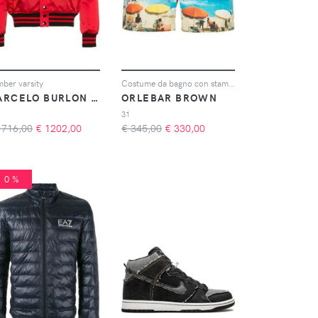
ber varsity
Costume da bagno con stampa
MARCELO BURLON COUNTY OF MILAN
ORLEBAR BROWN
31
1716,00
€
1202,00
€ 345,00
€
330,00
10%