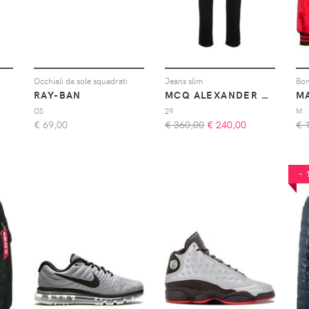
Occhiali da sole squadrati
Jeans slim
Bom
RAY-BAN
MCQ ALEXANDER MCQUEEN
OS
29
M
€
69,00
€ 360,00
€
240,00
€ 
-