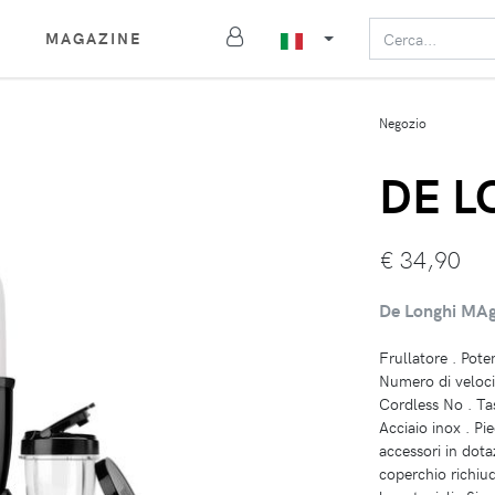
MAGAZINE
Negozio
DE L
€
34,90
De Longhi MAg
Frullatore . Pote
Numero di velocit
Cordless No . Tas
Acciaio inox . Pi
accessori in dot
coperchio richiud