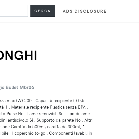
ADS DISCLOSURE
CERCA
ONGHI
ic Bullet Mbr06
nza max (W) 200 . Capacità recipiente (l) 0,5 .
à 1 . Materiale recipiente Plastica senza BPA .
to Pulse No . Lame removibili Si . Tipo di lame
edini antiscivolo Si . Supporto da parete No . Altri
azione Caraffa da 500ml, caraffa da 300ml, 1
ibile, 1 coperchio to-go . Componenti lavabili in