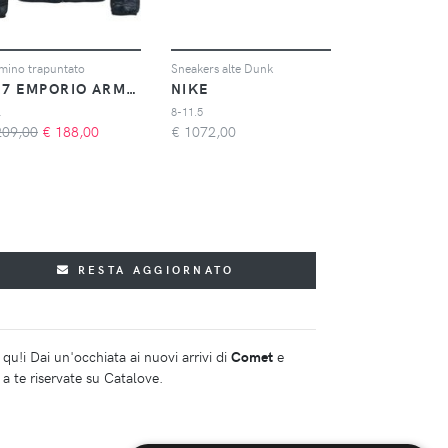
mino trapuntato
Sneakers alte Dunk
EA7 EMPORIO ARMANI
NIKE
L
8-11.5
209,00
€
188,00
€
1072,00
RESTA AGGIORNATO
qu!i Dai un'occhiata ai nuovi arrivi di
Comet
e
a te riservate su Catalove.