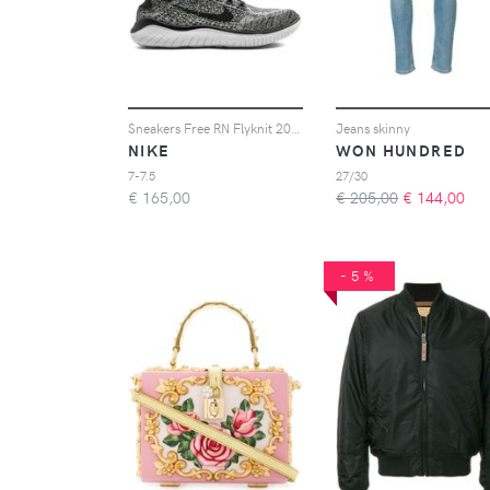
Sneakers Free RN Flyknit 2018
Jeans skinny
NIKE
WON HUNDRED
7-7.5
27/30
€
165,00
€ 205,00
€
144,00
-5%