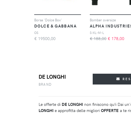
Borsa 'Dolce Box'
Bomber oversize
DOLCE & GABBANA
ALPHA INDUSTRIE
OS
S-XL-M-L
€
19500,00
€ 188,00
€
178,00
DE LONGHI
RE
BRAND
Le offerte di
DE LONGHI
non finiscono qu!i Dai un'o
LONGHI
e approfitta delle migliori
OFFERTE
a te r