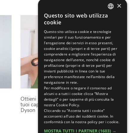
×
Questo sito web utilizza
ENGLISH
cookie
ITALIAN
Questo sito utilizza cookie e tecnologie
similari per il suo funzionamento e per
l’erogazione dei servizi in esso presenti,
cookie analitici (propri e di terze parti) per
comprendere e migliorare l’esperienza di
navigazione dell’utente, nonché cookie di
profilazione (propri e di terze parti) per
inviarti pubblicità in linea con le tue
preferenze manifestate nell’ambito della
navigazione in rete.
Per modificare o negare il consenso ad
alcuni o a tutti i cookie clicca “Mostra
Ottieni lo styling perfetto per i
dettagli” o per saperne di più consulta la
tuoi capelli con gli accessori
nostra Cookie Policy.
Dyson
Cliccando su “Accetta tutti i cookie”
acconsenti all’uso dei suddetti cookie.
In
conformità con la nostra policy per i cookie.
MOSTRA TUTTI I PARTNER
(1603) →