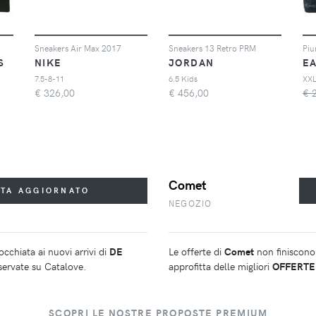
Sneakers Air Max 2017
Sneakers 13 Retro PRM
Piu
S
NIKE
JORDAN
7.5-8-11
6.5 Kids
XX
€
326,00
€
456,00
€ 
Comet
STA AGGIORNATO
NEGOZIO
cchiata ai nuovi arrivi di
DE
Le offerte di
Comet
non finiscono 
iservate su Catalove.
approfitta delle migliori
OFFERTE
SCOPRI LE NOSTRE PROPOSTE PREMIUM