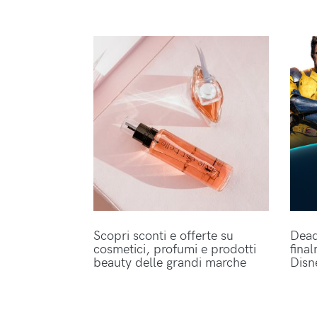
Scopri sconti e offerte su
Dead
cosmetici, profumi e prodotti
fina
beauty delle grandi marche
Disn