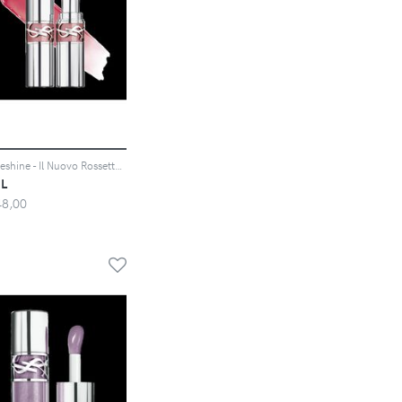
Loveshine - Il Nuovo Rossetto Effetto Specchio - Electric Love
L
48,00