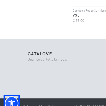
YSL
€
33,00
CATALOVE
Una ricerca, tutta la moda.