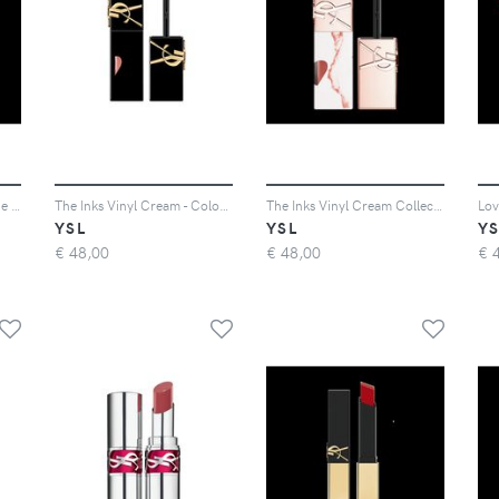
Cofanetto Regalo Loveshine Duo - Cofanetto Regalo Trucco - Donna - Cofanetto
The Inks Vinyl Cream - Colore Labbra Dalla Lucentezza A Specchio - 44 Nude Lavallière
The Inks Vinyl Cream Collector - Tinta Labbra Esclusiva Ad Alta Lucentezza - Shade 610
YSL
YSL
YS
€
48,00
€
48,00
€