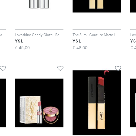
The Inks Blur - Rossetto Opaco Sublimante - 44 Nude Lavallière
Loveshine Candy Glaze - Rossetto Gloss - 04-Nude-Pleasure
The Slim - Couture Matte Lipstick. Comfort Su Misura Come Seconda Pelle Con 10 Ore Di Sensazione Di Idratazione - Rouge Paradoxe
YSL
YSL
YS
€
45,00
€
48,00
€