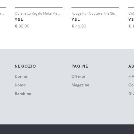
Cartuccia Rouge Sur Mesure - Gioca Con Fino A 1000 Sfumature Di Colore Per Le Labbra - O2
Cofanetto Regalo Make Me Blush + Loveshine - Cofanetto Regalo Trucco
Rouge Pur Couture The Slim - Rossetto Finish Opaco Effetto Pelle, Coprenza Totale
YSL
YSL
YS
€
80,00
€
46,00
€
NEGOZIO
PAGINE
A
Donna
Offerte
F.A
Uomo
Magazine
Co
Bambino
Di