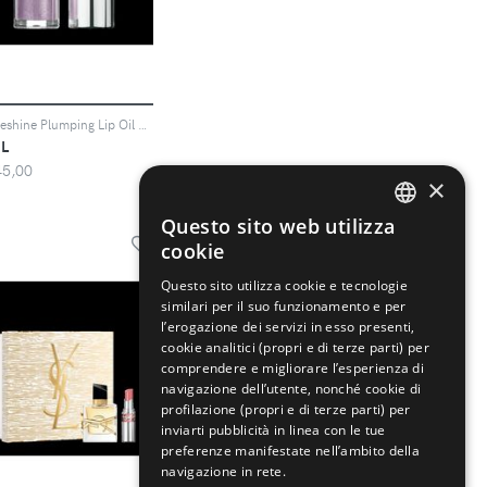
Loveshine Plumping Lip Oil Gloss - Gloss Irresistibile, 8h D'Idratazione Rimpolpante. - Thunder Stealer
L
45,00
×
Questo sito web utilizza
ENGLISH
cookie
ITALIAN
Questo sito utilizza cookie e tecnologie
similari per il suo funzionamento e per
l’erogazione dei servizi in esso presenti,
cookie analitici (propri e di terze parti) per
comprendere e migliorare l’esperienza di
navigazione dell’utente, nonché cookie di
profilazione (propri e di terze parti) per
inviarti pubblicità in linea con le tue
preferenze manifestate nell’ambito della
navigazione in rete.