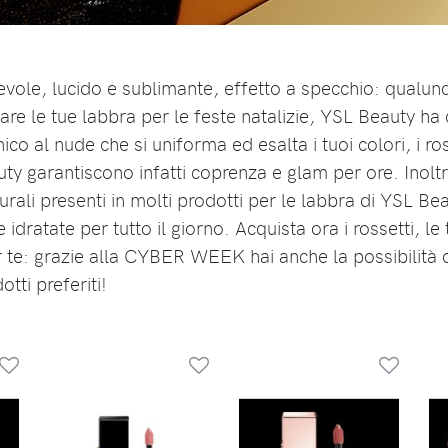
vole, lucido e sublimante, effetto a specchio: qualunq
nare le tue labbra per le feste natalizie, YSL Beauty ha
ico al nude che si uniforma ed esalta i tuoi colori, i ross
uty garantiscono infatti coprenza e glam per ore. Inoltr
turali presenti in molti prodotti per le labbra di YSL Be
 idratate per tutto il giorno. Acquista ora i rossetti, le t
r te: grazie alla CYBER WEEK hai anche la possibilità 
otti preferiti!