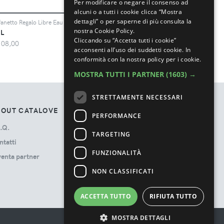
Per modificare o negare il consenso ad
alcuni o a tutti i cookie clicca “Mostra
dettagli” o per saperne di più consulta la
Cofanetto Regalo Libre Eau De Parfum + Loveshine - Cofanetto Regalo Per Lei - Donna - Cofanetto
nostra Cookie Policy.
L
Cliccando su “Accetta tutti i cookie”
108,00
acconsenti all’uso dei suddetti cookie.
In
conformità con la nostra policy per i cookie.
MOSTRA TUTTI I PARTNER
(1603) →
STRETTAMENTE NECESSARI
BOUT CATALOVE
TOS
PERFORMANCE
.Q.
Privacy Policy
TARGETING
ntatti
Termini e Condizioni
FUNZIONALITÀ
venta partner
Cookie Policy
Ads Disclosure
NON CLASSIFICATI
ACCETTA TUTTO
RIFIUTA TUTTO
MOSTRA DETTAGLI