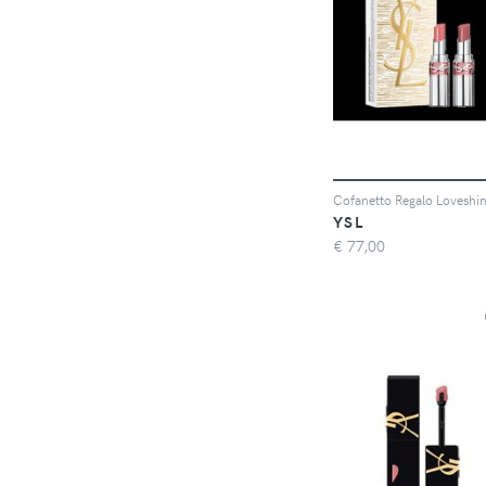
YSL
€
77,00