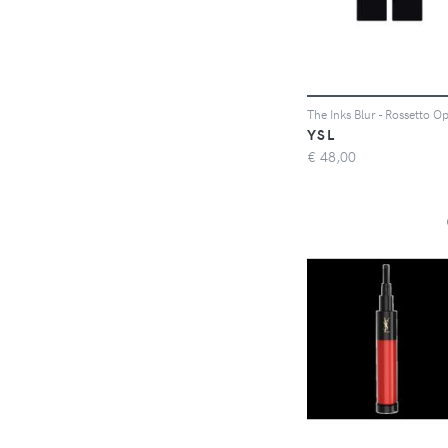
YSL
€
48,00