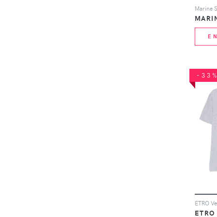
MARI
E
-33
ETRO