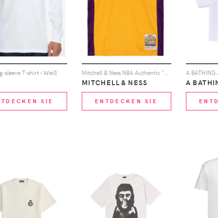
g-sleeve T-shirt - Weiß
Mitchell & Ness NBA Authentic "Lakers 2001" Trikot - Gelb
MITCHELL & NESS
A BATHI
NTDECKEN SIE
ENTDECKEN SIE
ENT