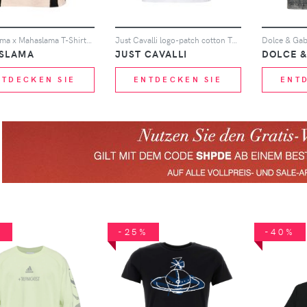
Amir Slama x Mahaslama T-Shirt mit Einsätzen - Braun
Just Cavalli logo-patch cotton T-shirt - Weiß
 SLAMA
JUST CAVALLI
DOLCE 
NTDECKEN SIE
ENTDECKEN SIE
ENT
%
-25%
-40%