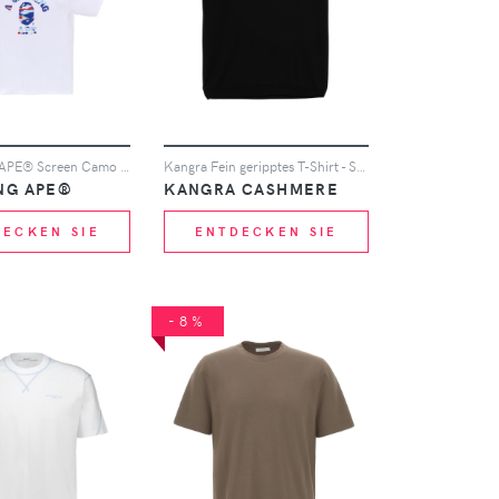
A BATHING APE® Screen Camo College T-shirt - Weiß
Kangra Fein geripptes T-Shirt - Schwarz
NG APE®
KANGRA CASHMERE
DECKEN SIE
ENTDECKEN SIE
-8%