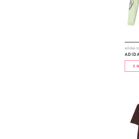
ADID
E