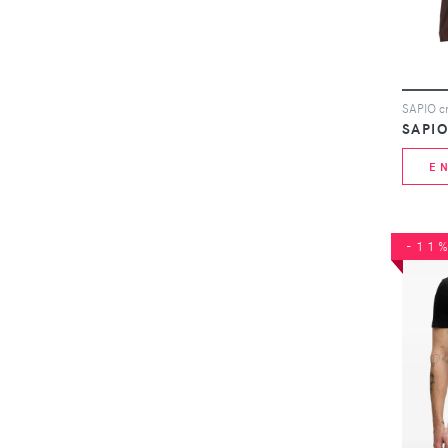
SAPIO cr
SAPIO
E
-11