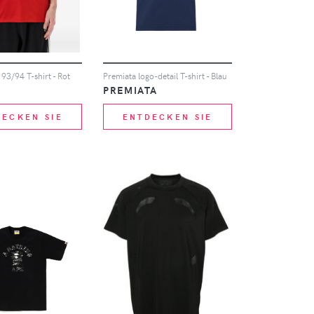
 93/94 T-shirt - Rot
Premiata logo-detail T-shirt - Blau
PREMIATA
DECKEN SIE
ENTDECKEN SIE