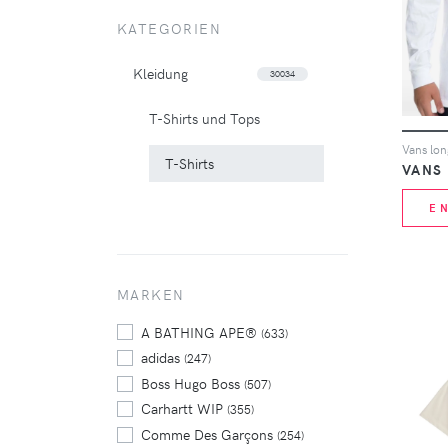
KATEGORIEN
Kleidung
30034
T-Shirts und Tops
Vans lon
T-Shirts
VANS
E
MARKEN
A BATHING APE®
(633)
adidas
(247)
Boss Hugo Boss
(507)
Carhartt WIP
(355)
Comme Des Garçons
(254)