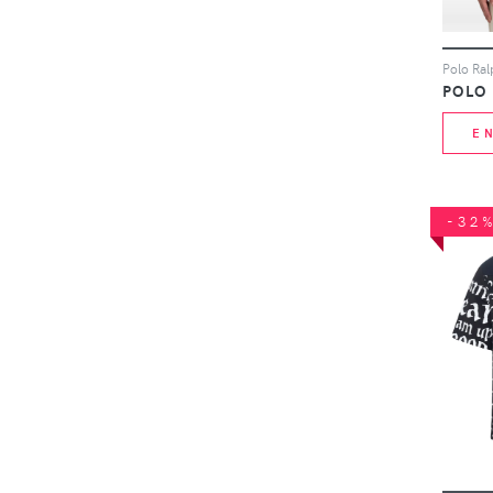
POLO
E
-32