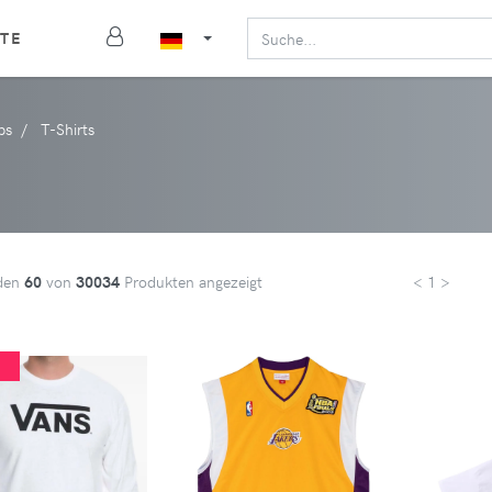
TE
ps
T-Shirts
den
60
von
30034
Produkten angezeigt
< 1 >
%