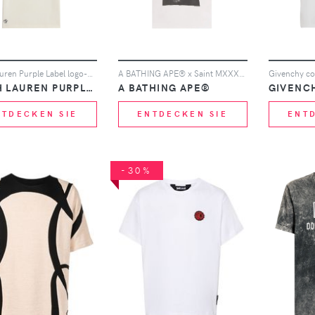
Ralph Lauren Purple Label logo-detail T-shirt - Weiß
A BATHING APE® x Saint MXXXXXX crew-neck T-shirt - Weiß
RALPH LAUREN PURPLE LABEL
A BATHING APE®
GIVENC
NTDECKEN SIE
ENTDECKEN SIE
ENT
-30%