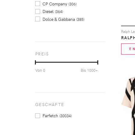
CP Company
(306)
Diesel
(364)
Dolce & Gabbana
(385)
Dsquared2
(600)
Emporio Armani
(325)
Karl Lagerfeld
(329)
E
Melt
(364)
PREIS
Mitchell & Ness
(325)
Off-White
(563)
Von
Bis
0
1000+
Palm Angels
(276)
Paul & Shark
(308)
Philipp Plein
(1115)
Plein Sport
(235)
Polo Ralph Lauren
GESCHÄFTE
(640)
Supreme
(377)
Farfetch
(30034)