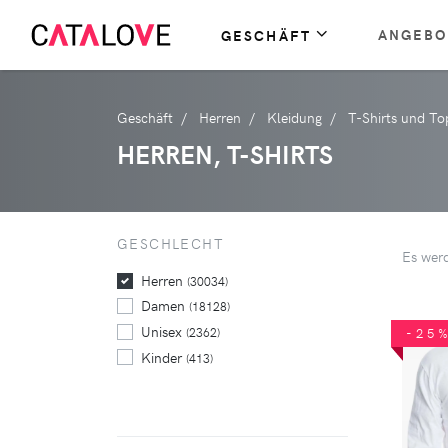
ANGEBO
GESCHÄFT
Geschäft
Herren
Kleidung
T-Shirts und To
HERREN, T-SHIRTS
GESCHLECHT
Es wer
Herren
(30034)
Damen
(18128)
Unisex
(2362)
-25
Kinder
(413)