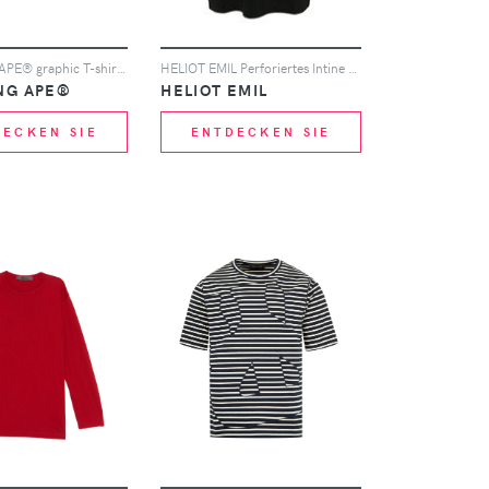
A BATHING APE® graphic T-shirt - Schwarz
HELIOT EMIL Perforiertes Intine T-Shirt - Schwarz
NG APE®
HELIOT EMIL
DECKEN SIE
ENTDECKEN SIE