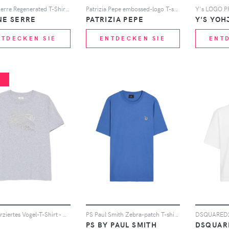
Marine Serre Regenerated T-Shirt mit Grafik - Schwarz
Patrizia Pepe embossed-logo T-shirt - Weiß
NE SERRE
PATRIZIA PEPE
Y'S YOH
NTDECKEN SIE
ENTDECKEN SIE
ENT
%
ETRO Verziertes Vogel-T-Shirt - Grau
PS Paul Smith Zebra-patch T-shirt - Blau
PS BY PAUL SMITH
DSQUAR