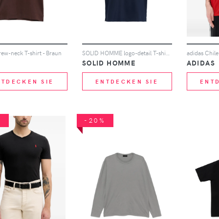
ew-neck T-shirt - Braun
SOLID HOMME logo-detail T-shirt - Blau
adidas Chile
SOLID HOMME
ADIDAS
NTDECKEN SIE
ENTDECKEN SIE
ENT
%
-20%