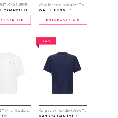
Y's LOGO PRINT LONG SLEEVE T-SHIRT - Rot
Wales Bonner striped crown T-shirt - Blau
JI YAMAMOTO
WALES BONNER
DECKEN SIE
ENTDECKEN SIE
-14%
DSQUARED2 T-Shirt mit lockerem Schnitt - Weiß
Kangra crew neck short sleeve T-shirt - Blau
ED2
KANGRA CASHMERE