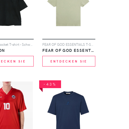
Champion pocket T-shirt - Schwarz
FEAR OF GOD ESSENTIALS T-Shirt mit Logo-Print - Grün
ON
FEAR OF GOD ESSENTIALS
DECKEN SIE
ENTDECKEN SIE
-43%