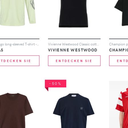
adidas logo long-sleeved T-shirt - Grün
Vivienne Westwood Classic cotton T-shirt - Schwarz
AS
VIVIENNE WESTWOOD
CHAMPI
NTDECKEN SIE
ENTDECKEN SIE
ENT
-50%