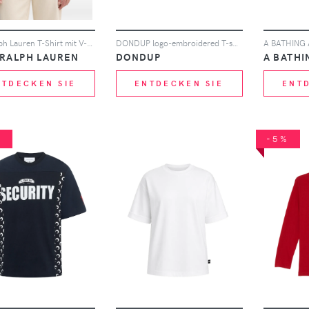
Polo Ralph Lauren T-Shirt mit V-Ausschnitt - Schwarz
DONDUP logo-embroidered T-shirt - Grau
 RALPH LAUREN
DONDUP
A BATHI
NTDECKEN SIE
ENTDECKEN SIE
ENT
%
-5%