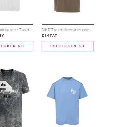
Givenchy contrast-stitch T-shirt - Weiß
DIKTAT short-sleeve crew-neck t-shirt - Braun
HY
DIKTAT
DECKEN SIE
ENTDECKEN SIE