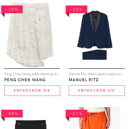
-10%
-32%
Feng Chen Wang pleat detailing skirt - Grau
Manuel Ritz shawl-lapel tuxedo suit - Blau
FENG CHEN WANG
MANUEL RITZ
ENTDECKEN SIE
ENTDECKEN SIE
-28%
-21%