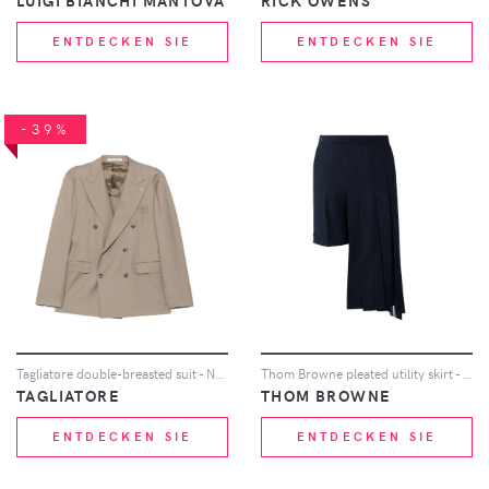
LUIGI BIANCHI MANTOVA
RICK OWENS
ENTDECKEN SIE
ENTDECKEN SIE
-39%
Tagliatore double-breasted suit - Nude
Thom Browne pleated utility skirt - Blau
TAGLIATORE
THOM BROWNE
ENTDECKEN SIE
ENTDECKEN SIE