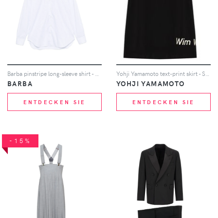
Barba pinstripe long-sleeve shirt - Weiß
Yohji Yamamoto text-print skirt - Schwarz
BARBA
YOHJI YAMAMOTO
ENTDECKEN SIE
ENTDECKEN SIE
-15%