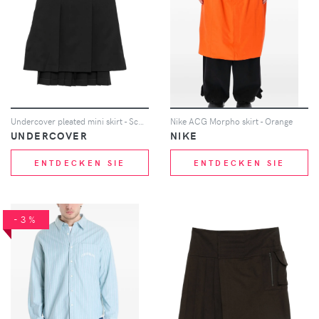
Undercover pleated mini skirt - Schwarz
Nike ACG Morpho skirt - Orange
UNDERCOVER
NIKE
ENTDECKEN SIE
ENTDECKEN SIE
-3%