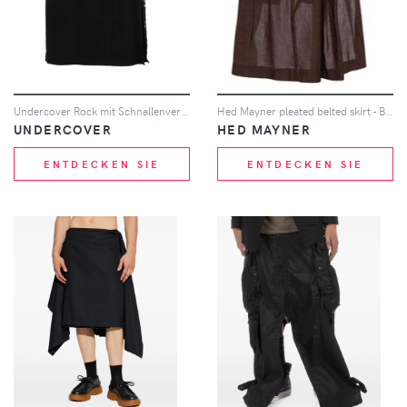
Undercover Rock mit Schnallenverschluss - Schwarz
Hed Mayner pleated belted skirt - Braun
UNDERCOVER
HED MAYNER
ENTDECKEN SIE
ENTDECKEN SIE