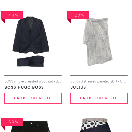
-44%
-20%
BOSS single-breasted wool suit - Blau
Julius distressed paneled skirt - Grau
BOSS HUGO BOSS
JULIUS
ENTDECKEN SIE
ENTDECKEN SIE
-30%