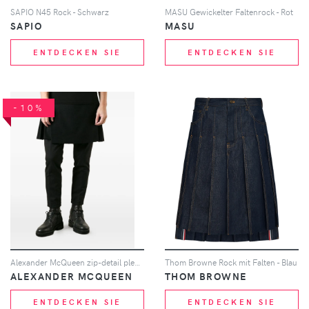
SAPIO N45 Rock - Schwarz
MASU Gewickelter Faltenrock - Rot
SAPIO
MASU
ENTDECKEN SIE
ENTDECKEN SIE
-10%
Alexander McQueen zip-detail pleated skirt - Schwarz
Thom Browne Rock mit Falten - Blau
ALEXANDER MCQUEEN
THOM BROWNE
ENTDECKEN SIE
ENTDECKEN SIE