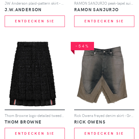
JW Anderson plaid-pattern skirt - Grün
RAMON SANJURJO peak-lapel suit set (set of three) - Nude
J.W.ANDERSON
RAMON SANJURJO
ENTDECKEN SIE
ENTDECKEN SIE
-54%
Thom Browne logo-detailed tweed midi skirt - Schwarz
Rick Owens frayed denim skirt - Grau
THOM BROWNE
RICK OWENS
ENTDECKEN SIE
ENTDECKEN SIE