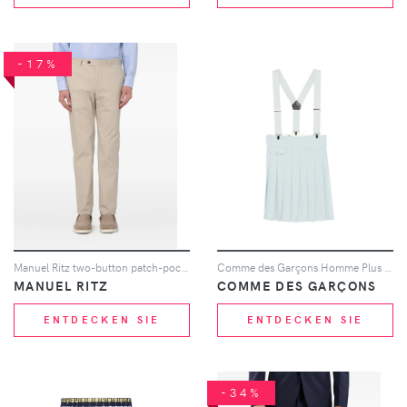
-17%
Manuel Ritz two-button patch-pocket blazer - Nude
Comme des Garçons Homme Plus pleated suspender skirt - Blau
MANUEL RITZ
COMME DES GARÇONS
ENTDECKEN SIE
ENTDECKEN SIE
-34%