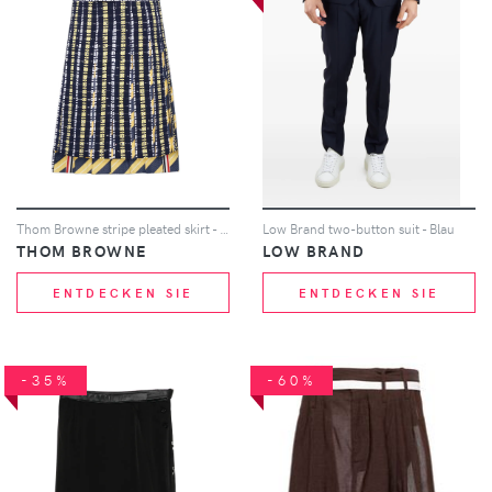
Thom Browne stripe pleated skirt - Blau
Low Brand two-button suit - Blau
THOM BROWNE
LOW BRAND
ENTDECKEN SIE
ENTDECKEN SIE
-35%
-60%