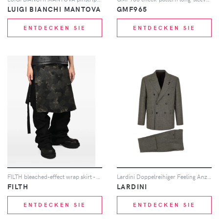
LUIGI BIANCHI MANTOVA
GMF965
ENTDECKEN SIE
ENTDECKEN SIE
FILTH bleached-effect wrap skirt - Schwarz
Lardini Doppelreihiger Feeling Anzug - Grau
FILTH
LARDINI
ENTDECKEN SIE
ENTDECKEN SIE