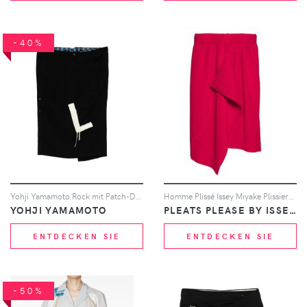
-40%
Yohji Yamamoto Rock mit Patch-Detail - Schwarz
Homme Plissé Issey Miyake Plissierter Rock - Rosa
YOHJI YAMAMOTO
PLEATS PLEASE BY ISSEY MIYAKE
ENTDECKEN SIE
ENTDECKEN SIE
-50%