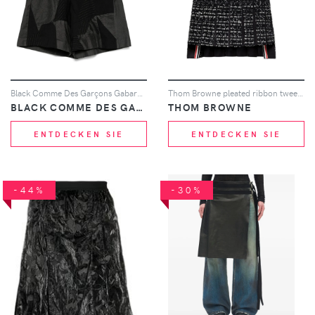
Black Comme Des Garçons Gabardine Shorts im Patchwork-Look - Schwarz
Thom Browne pleated ribbon tweed skirt - Schwarz
BLACK COMME DES GARÇONS
THOM BROWNE
ENTDECKEN SIE
ENTDECKEN SIE
-44%
-30%