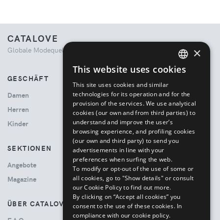
CATALOVE
×
Globale Modequelle. Kuratiertes Einkaufserlebnis.
This website uses cookies
ENGLISH
GESCHÄFT
This site uses cookies and similar
ITALIAN
technologies for its operation and for the
Damen
provision of the services. We use analytical
Herren
cookies (our own and from third parties) to
understand and improve the user’s
Kinder
browsing experience, and profiling cookies
(our own and third party) to send you
SEKTIONEN
advertisements in line with your
preferences when surfing the web.
Angebote
To modify or opt-out of the use of some or
all cookies, go to "Show details" or consult
Magazine
our Cookie Policy to find out more.
By clicking on “Accept all cookies” you
ÜBER CATALOVE
consent to the use of these cookies.
In
compliance with our cookie policy.