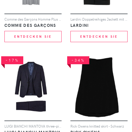
Comme des Garçons Homme Plus pleated skirt - Grau
Lardini Doppelreihiges Jackett mit Satinbesatz - Schwarz
COMME DES GARÇONS
LARDINI
ENTDECKEN SIE
ENTDECKEN SIE
-17%
-34%
LUIGI BIANCHI MANTOVA three-piece suit - Blau
Rick Owens knitted skirt - Schwarz