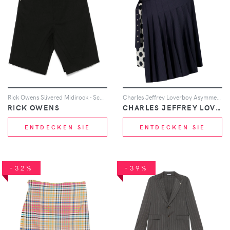
Rick Owens Slivered Midirock - Schwarz
Charles Jeffrey Loverboy Asymmetrischer Faltenrock - Blau
RICK OWENS
CHARLES JEFFREY LOVERBOY
ENTDECKEN SIE
ENTDECKEN SIE
-32%
-39%