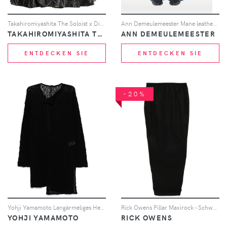
Takahiromiyashita The Soloist x Disney Rock mit Micky-Maus-Print - Schwarz
Ann Demeulemeester Mane leather kilt - Schwarz
TAKAHIROMIYASHITA THE SOLOIST
ANN DEMEULEMEESTER
ENTDECKEN SIE
ENTDECKEN SIE
-20%
Yohji Yamamoto Langärmeliges Hemd - Schwarz
Rick Owens Pillar Maxirock - Schwarz
YOHJI YAMAMOTO
RICK OWENS