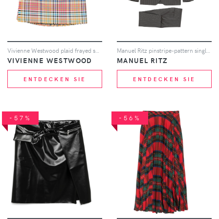
Vivienne Westwood plaid frayed skirt - Nude
Manuel Ritz pinstripe-pattern single-breasted suit - Grau
VIVIENNE WESTWOOD
MANUEL RITZ
ENTDECKEN SIE
ENTDECKEN SIE
-57%
-56%