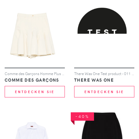
Comme des Garçons Homme Plus pleated flared midi skirt - Nude
There Was One Test product - 011 BLACK
COMME DES GARÇONS
THERE WAS ONE
ENTDECKEN SIE
ENTDECKEN SIE
-40%