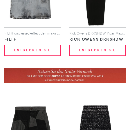
FILTH distressed-effect denim skirt - Grau
Rick Owens DRKSHDW Pillar Maxirock - Schwarz
FILTH
RICK OWENS DRKSHDW
ENTDECKEN SIE
ENTDECKEN SIE