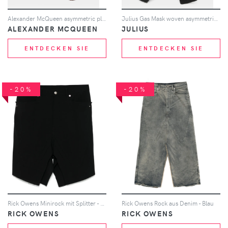
Alexander McQueen asymmetric pleated skirt - Schwarz
Julius Gas Mask woven asymmetric skirt - Schwarz
ALEXANDER MCQUEEN
JULIUS
ENTDECKEN SIE
ENTDECKEN SIE
-20%
-20%
Rick Owens Minirock mit Splitter - Schwarz
Rick Owens Rock aus Denim - Blau
RICK OWENS
RICK OWENS