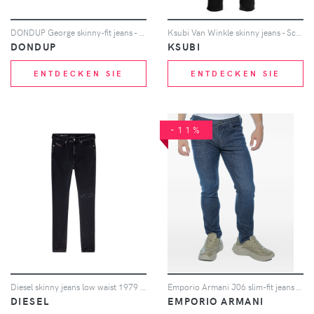
DONDUP George skinny-fit jeans - Blau
Ksubi Van Winkle skinny jeans - Schwarz
DONDUP
KSUBI
ENTDECKEN SIE
ENTDECKEN SIE
-11%
Diesel skinny jeans low waist 1979 Sleenker - Schwarz
Emporio Armani J06 slim-fit jeans - Blau
DIESEL
EMPORIO ARMANI