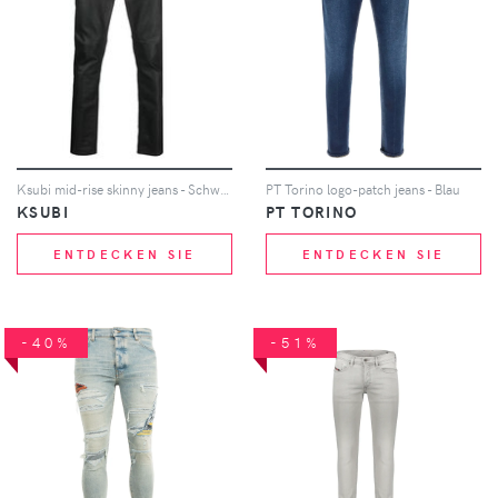
Ksubi mid-rise skinny jeans - Schwarz
PT Torino logo-patch jeans - Blau
KSUBI
PT TORINO
ENTDECKEN SIE
ENTDECKEN SIE
-40%
-51%