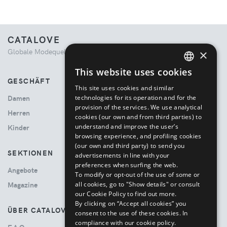
CATALOVE
Globale Modequelle. Kuratiertes Einkaufserlebnis.
×
This website uses cookies
ENGLISH
GESCHÄFT
This site uses cookies and similar
ITALIAN
technologies for its operation and for the
Damen
provision of the services. We use analytical
Herren
cookies (our own and from third parties) to
understand and improve the user’s
Kinder
browsing experience, and profiling cookies
(our own and third party) to send you
SEKTIONEN
advertisements in line with your
preferences when surfing the web.
Angebote
To modify or opt-out of the use of some or
all cookies, go to "Show details" or consult
Magazine
our Cookie Policy to find out more.
By clicking on “Accept all cookies” you
ÜBER CATALOVE
consent to the use of these cookies.
In
compliance with our cookie policy.