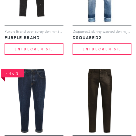
Purple Brand over spray denim - Schwarz
Dsquared2 skinny washed denim jeans - Blau
PURPLE BRAND
DSQUARED2
ENTDECKEN SIE
ENTDECKEN SIE
-46%