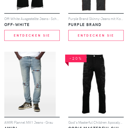
Off-White Ausgestellte Jeans - Schwarz
Purple Brand Skinny-Jeans mit Kontrastnähten - Schwarz
OFF-WHITE
PURPLE BRAND
ENTDECKEN SIE
ENTDECKEN SIE
-20%
AMIRI Flannel MX1 Jeans - Grau
God's Masterful Children Apocalypse skinny jeans - Schwarz