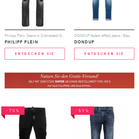
Philipp Plein Jeans in Distressed-Optik - Grau
DONDUP faded-effect jeans - Blau
PHILIPP PLEIN
DONDUP
ENTDECKEN SIE
ENTDECKEN SIE
-70%
-59%