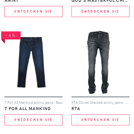
AMIRI
GOD'S MASTERFUL CHILDREN
ENTDECKEN SIE
ENTDECKEN SIE
-4%
7 For All Mankind skinny jeans - Blau
RTA Olivier Stacked skinny jeans - Schwarz
7 FOR ALL MANKIND
RTA
ENTDECKEN SIE
ENTDECKEN SIE