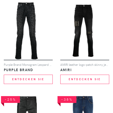
Purple Brand Monogram Leopard Print Jeans "Black"
AMIRI leather logo-patch skinny jeans - Schwarz
PURPLE BRAND
AMIRI
ENTDECKEN SIE
ENTDECKEN SIE
-25%
-38%