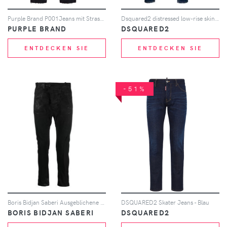
Purple Brand P001Jeans mit Strass-Logo - Schwarz
Dsquared2 distressed low-rise skinny jeans - Blau
PURPLE BRAND
DSQUARED2
ENTDECKEN SIE
ENTDECKEN SIE
-51%
Boris Bidjan Saberi Ausgeblichene Skinny-Jeans mit tiefem Schritt - Schwarz
DSQUARED2 Skater Jeans - Blau
BORIS BIDJAN SABERI
DSQUARED2