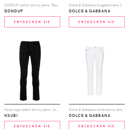
DONDUP cotton skinny jeans - Blau
Dolce & Gabbana Ausgeblichene Jeans - Schwarz
DONDUP
DOLCE & GABBANA
ENTDECKEN SIE
ENTDECKEN SIE
Ksubi logo-patch skinny jeans - Schwarz
Dolce & Gabbana white skinny stretch jeans - Weiß
KSUBI
DOLCE & GABBANA
ENTDECKEN SIE
ENTDECKEN SIE