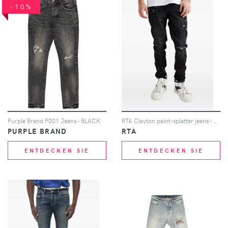
-10%
Purple Brand P001 Jeans - BLACK
RTA Clayton paint-splatter jeans - Schwarz
PURPLE BRAND
RTA
ENTDECKEN SIE
ENTDECKEN SIE