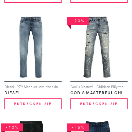
-20%
Diesel 1979 Sleenker low-rise skinny-cut jeans - Blau
God's Masterful Children Billy the Kid Jeans im Distressed-Look - Blau
DIESEL
GOD'S MASTERFUL CHILDREN
ENTDECKEN SIE
ENTDECKEN SIE
-10%
-45%