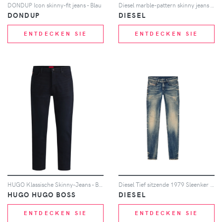
DONDUP Icon skinny-fit jeans - Blau
Diesel marble-pattern skinny jeans - Grau
DONDUP
DIESEL
ENTDECKEN SIE
ENTDECKEN SIE
HUGO Klassische Skinny-Jeans - Blau
Diesel Tief sitzende 1979 Sleenker Skinny-Jeans - Blau
HUGO HUGO BOSS
DIESEL
ENTDECKEN SIE
ENTDECKEN SIE