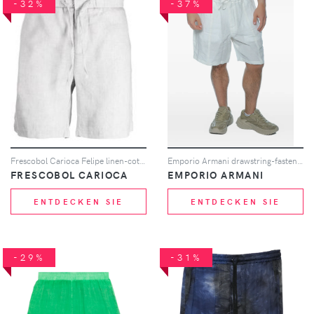
-32%
-37%
Frescobol Carioca Felipe linen-cotton shorts - Grau
Emporio Armani drawstring-fastening shorts - Weiß
FRESCOBOL CARIOCA
EMPORIO ARMANI
ENTDECKEN SIE
ENTDECKEN SIE
-29%
-31%