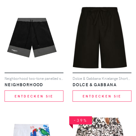
Neighborhood two-tone panelled shorts - Schwarz
Dolce & Gabbana Knielange Shorts mit Logo-Schild - Schwarz
NEIGHBORHOOD
DOLCE & GABBANA
ENTDECKEN SIE
ENTDECKEN SIE
-39%