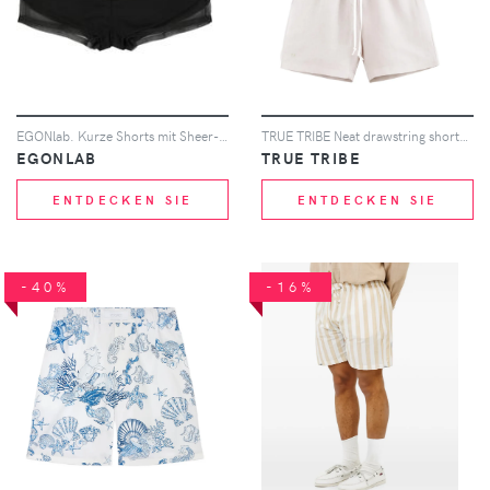
EGONlab. Kurze Shorts mit Sheer-Einsatz - Schwarz
TRUE TRIBE Neat drawstring shorts - Nude
EGONLAB
TRUE TRIBE
ENTDECKEN SIE
ENTDECKEN SIE
-40%
-16%