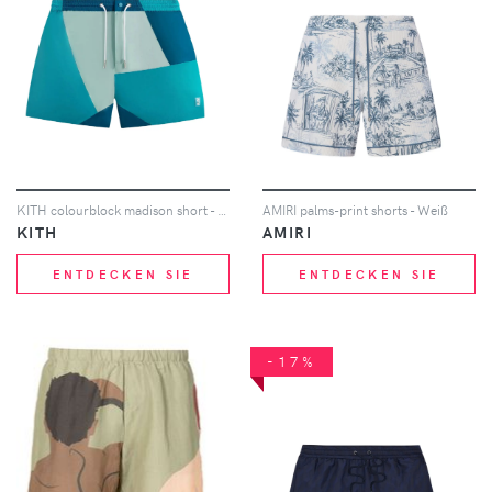
KITH colourblock madison short - Blau
AMIRI palms-print shorts - Weiß
KITH
AMIRI
ENTDECKEN SIE
ENTDECKEN SIE
-17%