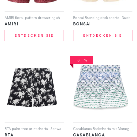
AMIRI floral-pattern drawstring shorts - Rot
Bonsai Branding deck shorts - Nude
AMIRI
BONSAI
ENTDECKEN SIE
ENTDECKEN SIE
-31%
RTA palm-tree print shorts - Schwarz
Casablanca Badeshorts mit Monogramm-Farbverlauf - Nude
RTA
CASABLANCA