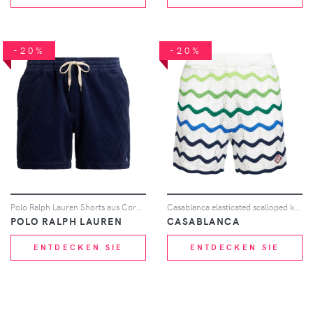
-20%
-20%
Polo Ralph Lauren Shorts aus Cord mit Kordelzug - Blau
Casablanca elasticated scalloped knit shorts - Weiß
POLO RALPH LAUREN
CASABLANCA
ENTDECKEN SIE
ENTDECKEN SIE