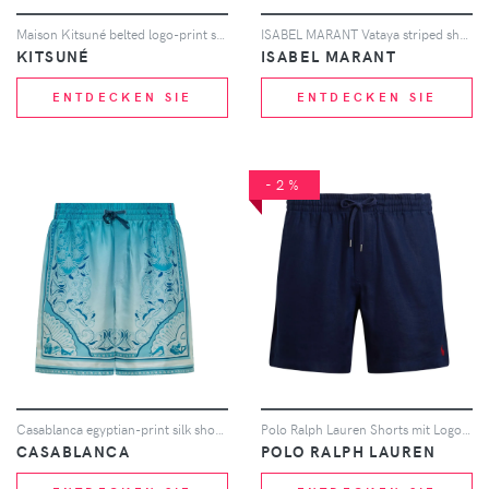
Maison Kitsuné belted logo-print shorts - Grün
ISABEL MARANT Vataya striped shorts - Rosa
KITSUNÉ
ISABEL MARANT
ENTDECKEN SIE
ENTDECKEN SIE
-2%
Casablanca egyptian-print silk shorts - Blau
Polo Ralph Lauren Shorts mit Logo - Blau
CASABLANCA
POLO RALPH LAUREN