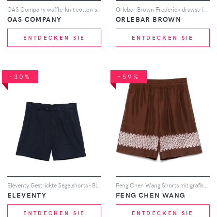
OAS Company waffle-knit cotton shorts - Nude
Orlebar Brown Frederick drawstring shorts - Blau
OAS COMPANY
ORLEBAR BROWN
ENTDECKEN SIE
ENTDECKEN SIE
-30%
-59%
Eleventy Gestrickte Segelshorts - Blau
Feng Chen Wang Shorts mit grafischem Print - Braun
ELEVENTY
FENG CHEN WANG
ENTDECKEN SIE
ENTDECKEN SIE