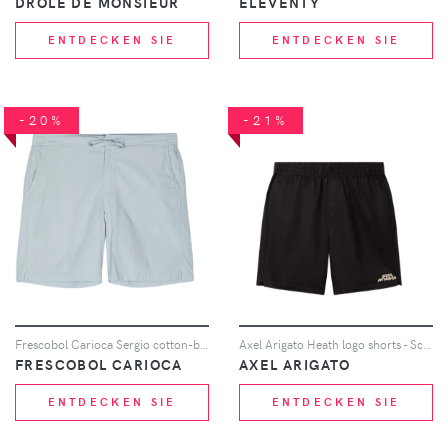
DRÔLE DE MONSIEUR
ELEVENTY
ENTDECKEN SIE
ENTDECKEN SIE
-20%
-21%
Frescobol Carioca Sergio cotton-blend shorts - Blau
Axel Arigato Heath logo shorts - Schwarz
FRESCOBOL CARIOCA
AXEL ARIGATO
ENTDECKEN SIE
ENTDECKEN SIE