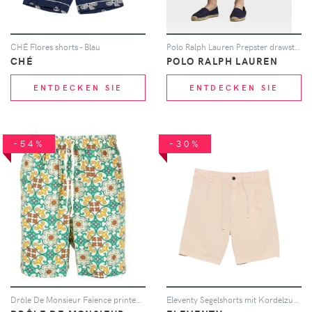
CHÉ Flores shorts - Blau
Polo Ralph Lauren Prepster drawstring logo shorts - Nude
CHÉ
POLO RALPH LAUREN
ENTDECKEN SIE
ENTDECKEN SIE
-54%
-30%
Drôle De Monsieur Faïence printed shorts - Grün
Eleventy Segelshorts mit Kordelzug - Nude