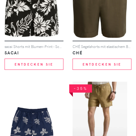
sacai Shorts mit Blumen-Print - Schwarz
CHÉ Segelshorts mit elastischem Bund - Grün
SACAI
CHÉ
ENTDECKEN SIE
ENTDECKEN SIE
-35%