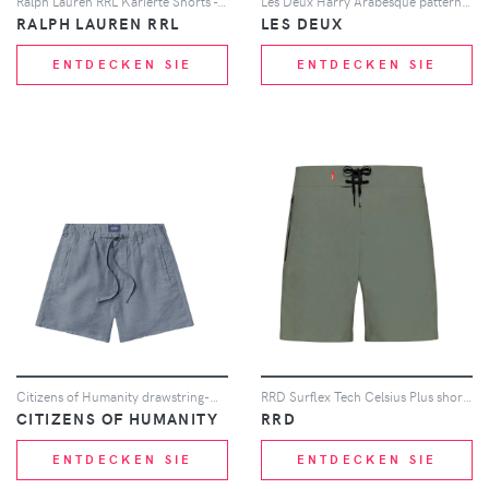
Ralph Lauren RRL Karierte Shorts - Blau
Les Deux Harry Arabesque pattern shorts - Rot
RALPH LAUREN RRL
LES DEUX
ENTDECKEN SIE
ENTDECKEN SIE
Citizens of Humanity drawstring-waistband linen deck shorts - Blau
RRD Surflex Tech Celsius Plus shorts - Grün
CITIZENS OF HUMANITY
RRD
ENTDECKEN SIE
ENTDECKEN SIE