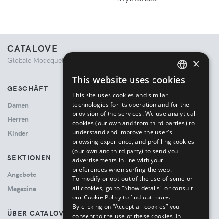
CATALOVE
Globale Modequelle. Kuratiertes Einkaufserlebnis.
×
This website uses cookies
ENGLISH
GESCHÄFT
This site uses cookies and similar
ITALIAN
technologies for its operation and for the
Damen
provision of the services. We use analytical
Herren
cookies (our own and from third parties) to
understand and improve the user’s
Kinder
browsing experience, and profiling cookies
(our own and third party) to send you
SEKTIONEN
advertisements in line with your
preferences when surfing the web.
Angebote
To modify or opt-out of the use of some or
all cookies, go to "Show details" or consult
Magazine
our Cookie Policy to find out more.
By clicking on “Accept all cookies” you
ÜBER CATALOVE
consent to the use of these cookies.
In