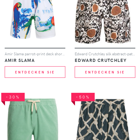
Amir Slama parrot-print deck shorts - Weiß
Edward Crutchley silk abstract-pattern shorts - Weiß
AMIR SLAMA
EDWARD CRUTCHLEY
ENTDECKEN SIE
ENTDECKEN SIE
-30%
-50%