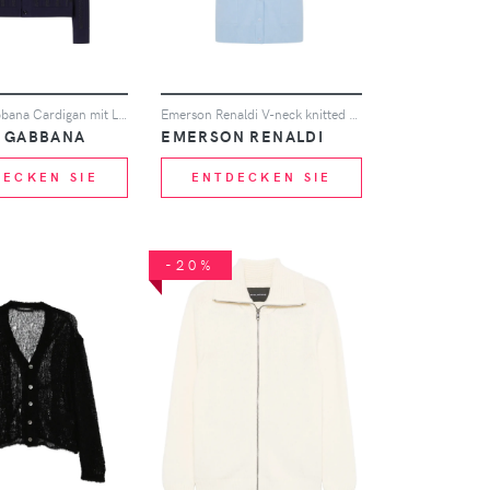
Dolce & Gabbana Cardigan mit Lochmuster - Blau
Emerson Renaldi V-neck knitted cardigan - Blau
& GABBANA
EMERSON RENALDI
DECKEN SIE
ENTDECKEN SIE
-20%