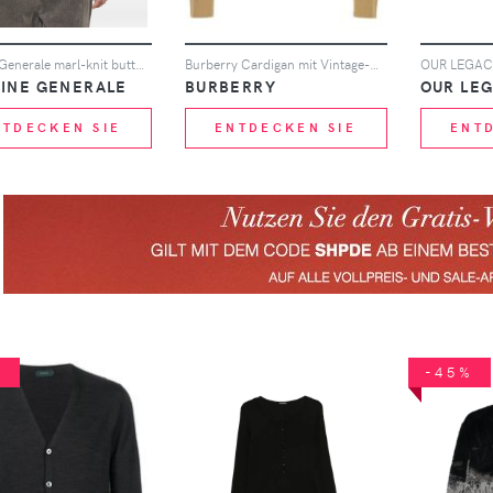
Officine Generale marl-knit button-up sweater - Nude
Burberry Cardigan mit Vintage-Check - Nude
CINE GENERALE
BURBERRY
OUR LE
NTDECKEN SIE
ENTDECKEN SIE
ENT
%
-45%