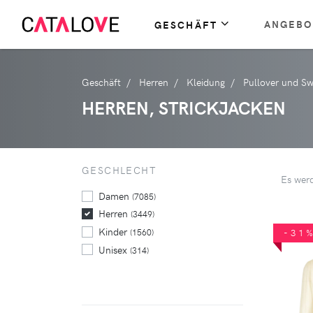
ANGEBO
GESCHÄFT
Geschäft
Herren
Kleidung
Pullover und Sw
HERREN, STRICKJACKEN
GESCHLECHT
Es wer
Damen
(7085)
Herren
(3449)
Kinder
(1560)
-31
Unisex
(314)