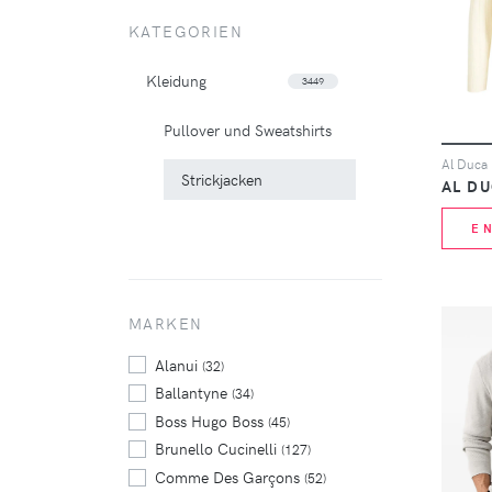
KATEGORIEN
Kleidung
3449
Pullover und Sweatshirts
Strickjacken
AL DU
E
MARKEN
Alanui
(32)
Ballantyne
(34)
Boss Hugo Boss
(45)
Brunello Cucinelli
(127)
Comme Des Garçons
(52)