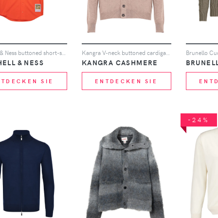
Mitchell & Ness buttoned short-sleeved jersey - Orange
Kangra V-neck buttoned cardigan - Nude
ELL & NESS
KANGRA CASHMERE
BRUNELL
NTDECKEN SIE
ENTDECKEN SIE
ENT
-24%