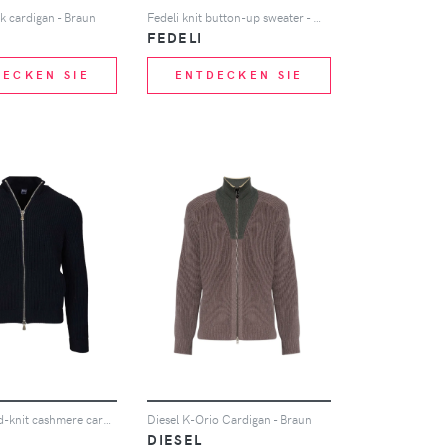
k cardigan - Braun
Fedeli knit button-up sweater - Grau
FEDELI
DECKEN SIE
ENTDECKEN SIE
Fedeli ribbed-knit cashmere cardigan - Blau
Diesel K-Orio Cardigan - Braun
DIESEL