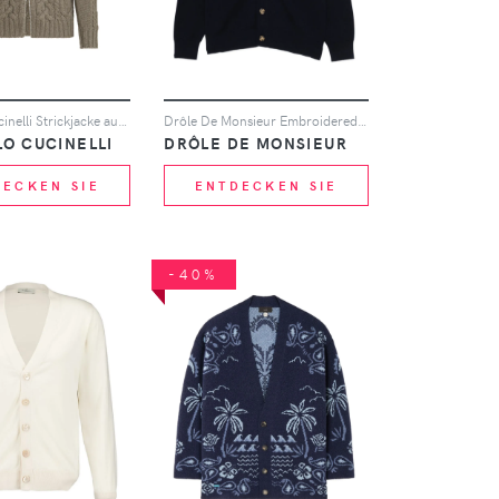
Brunello Cucinelli Strickjacke aus Kaschmir mit Reißverschluss - Grün
Drôle De Monsieur Embroidered Button Cardigan - Blau
O CUCINELLI
DRÔLE DE MONSIEUR
DECKEN SIE
ENTDECKEN SIE
-40%