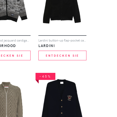
Neighborhood jacquard cardigan - Grau
Lardini button-up flap-pocket cardigan - Schwarz
ORHOOD
LARDINI
DECKEN SIE
ENTDECKEN SIE
-45%