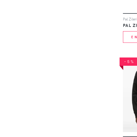
PAL Z
E
-5%