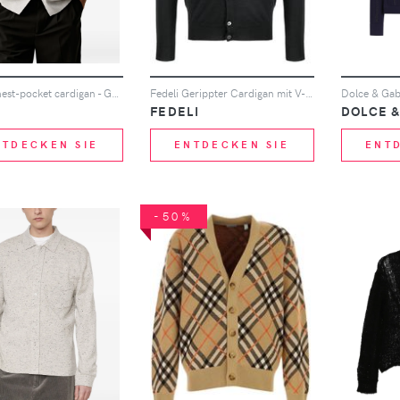
Joop! chest-pocket cardigan - Grau
Fedeli Gerippter Cardigan mit V-Ausschnitt - Grau
!
FEDELI
DOLCE 
NTDECKEN SIE
ENTDECKEN SIE
ENT
-50%