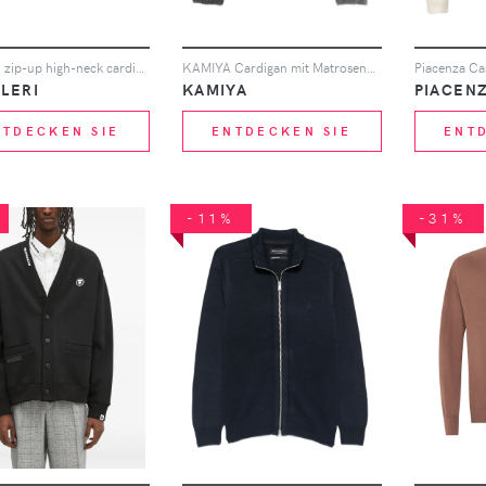
Pal Zileri zip-up high-neck cardigan - Blau
KAMIYA Cardigan mit Matrosenkragen - Schwarz
ILERI
KAMIYA
PIACEN
NTDECKEN SIE
ENTDECKEN SIE
ENT
-11%
-31%