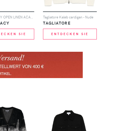
OUR LEGACY OPEN LINEN ACADEMY CARDIGAN - Schwarz
Tagliatore Kaleb cardigan - Nude
GACY
TAGLIATORE
DECKEN SIE
ENTDECKEN SIE