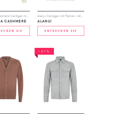
Piacenza Cashmere Cardigan mit V-Ausschnitt - Nude
Alanui Cardigan mit Palmen - 4642-Midnight-Denim
ZA CASHMERE
ALANUI
DECKEN SIE
ENTDECKEN SIE
-31%