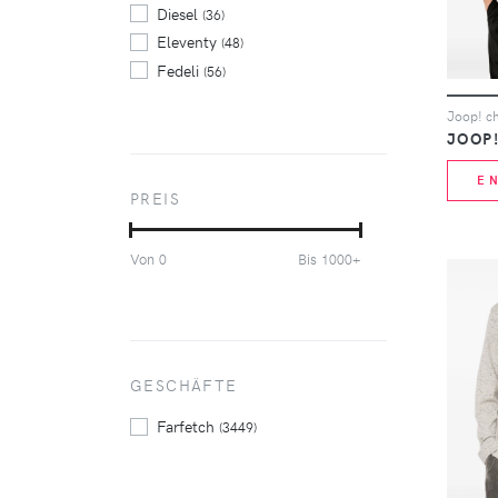
Diesel
(36)
Eleventy
(48)
Fedeli
(56)
Filippo De Laurentiis
(39)
Fortela
(38)
JOOP
Gran Sasso
(58)
E
Jil Sander
(34)
PREIS
Kitsuné
(56)
Lardini
(43)
Von
Bis
0
1000+
Maison Margiela
(40)
Marni
(34)
Polo Ralph Lauren
(56)
Stone Island
(34)
Thom Browne
GESCHÄFTE
(155)
Zanone
(40)
Farfetch
(3449)