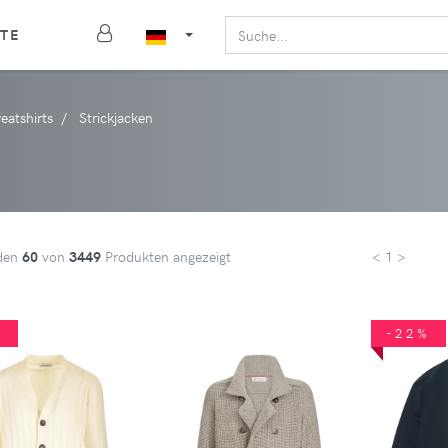
TE
eatshirts
Strickjacken
den
60
von
3449
Produkten angezeigt
< 1 >
%
-22%