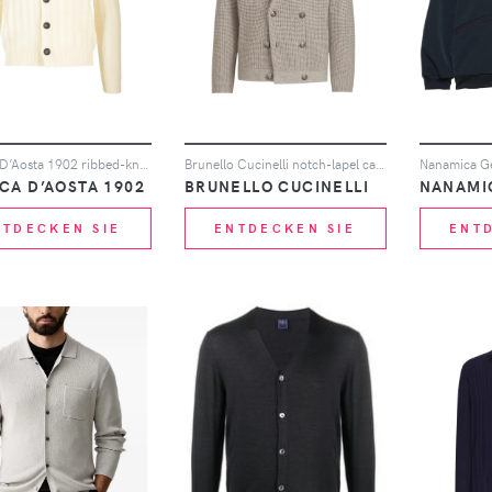
Al Duca D’Aosta 1902 ribbed-knit V-neck cardigan - Nude
Brunello Cucinelli notch-lapel cardigan - Nude
CA D’AOSTA 1902
BRUNELLO CUCINELLI
NANAMI
NTDECKEN SIE
ENTDECKEN SIE
ENT