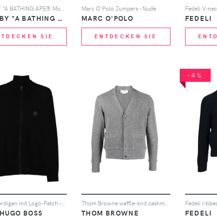
AAPE BY *A BATHING APE® Moonface Logo buttoned cardigan - Schwarz
Marc O'Polo Jumpers - Nude
Fedeli V-nec
AAPE BY *A BATHING APE®
MARC O'POLO
FEDELI
NTDECKEN SIE
ENTDECKEN SIE
ENT
-4%
BOSS Cardigan mit Logo-Patch - Schwarz
Thom Browne waffle-knit cashmere cardigan - Grau
 HUGO BOSS
THOM BROWNE
FEDELI