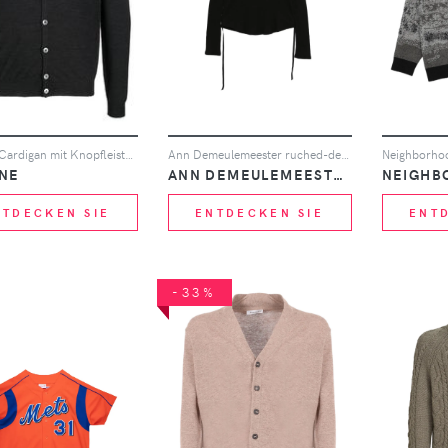
Zanone Cardigan mit Knopfleiste - Schwarz
Ann Demeulemeester ruched-detail button-up sweater - Schwarz
NE
ANN DEMEULEMEESTER
NEIGHB
NTDECKEN SIE
ENTDECKEN SIE
ENT
-33%