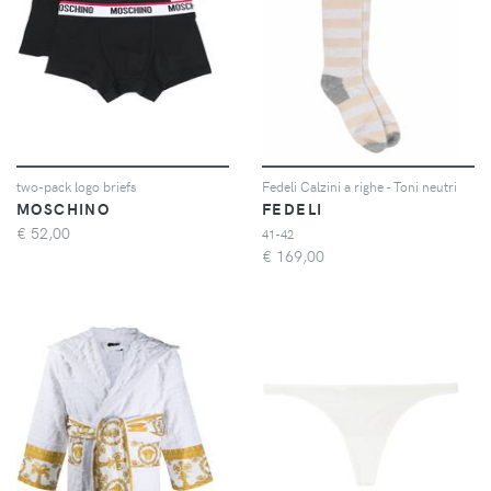
two-pack logo briefs
Fedeli Calzini a righe - Toni neutri
MOSCHINO
FEDELI
€
52,00
41-42
€
169,00