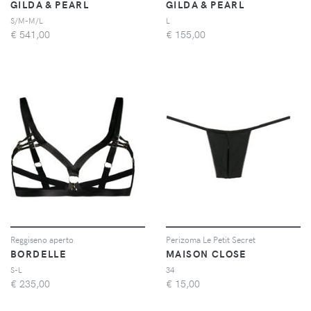
GILDA & PEARL
GILDA & PEARL
S/M-M/L
L
€
541,00
€
155,00
Reggiseno aperto
Perizoma Le Petit Secret
BORDELLE
MAISON CLOSE
S-L
34
€
235,00
€
15,00