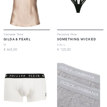
Camisole 'Gina'
Perizoma 'Nina'
GILDA & PEARL
SOMETHING WICKED
M
S-XL-L
€
465,00
€
125,00