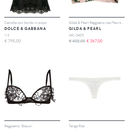
Canotta con bordo in pizzo
Gilda & Pearl Reggiseno Les Fleurs - Toni neutri
DOLCE & GABBANA
GILDA & PEARL
1-3
34C-34DD
€
795,00
€ 432,00
€
367,00
Reggiseno 'Bisoux'
Tanga Rita