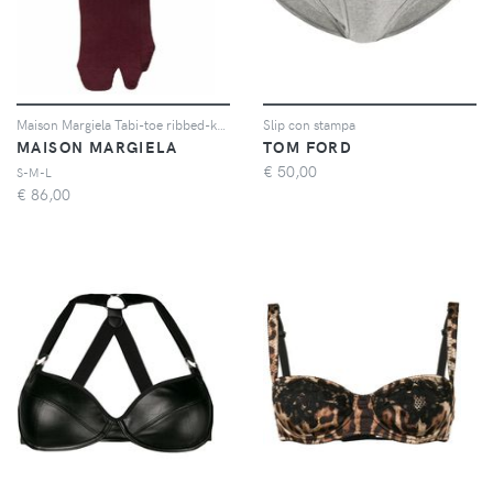
Maison Margiela Tabi-toe ribbed-knit socks - Rosso
Slip con stampa
MAISON MARGIELA
TOM FORD
€
50,00
S-M-L
€
86,00