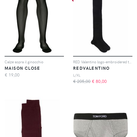
Calze sopra il ginocchio
RED Valentino logo-embroidered thigh-high socks - Nero
MAISON CLOSE
REDVALENTINO
€
19,00
L/XL
€ 205,00
€
80,00