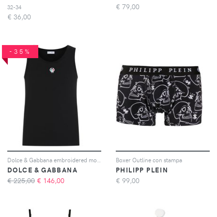
€
79,00
32-34
€
36,00
-35%
Dolce & Gabbana embroidered motif tank top - Nero
Boxer Outline con stampa
DOLCE & GABBANA
PHILIPP PLEIN
€ 225,00
€
146,00
€
99,00