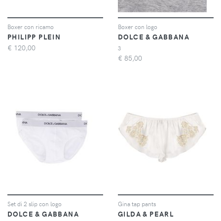
Boxer con ricamo
Boxer con logo
PHILIPP PLEIN
DOLCE & GABBANA
€
120,00
3
€
85,00
Set di 2 slip con logo
Gina tap pants
DOLCE & GABBANA
GILDA & PEARL