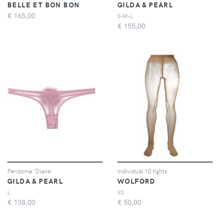
BELLE ET BON BON
GILDA & PEARL
€
165,00
S-M-L
€
155,00
Perizoma 'Diana'
Individual 10 tights
GILDA & PEARL
WOLFORD
L
XS
€
138,00
€
50,00