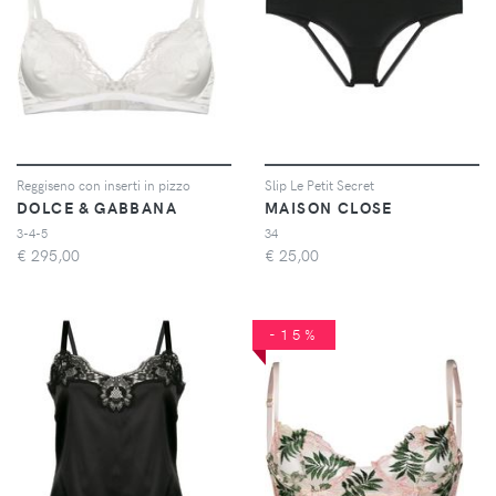
Reggiseno con inserti in pizzo
Slip Le Petit Secret
DOLCE & GABBANA
MAISON CLOSE
3-4-5
34
€
295,00
€
25,00
-15%