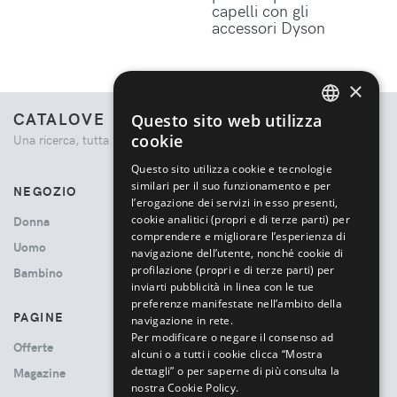
capelli con gli
accessori Dyson
×
CATALOVE
Questo sito web utilizza
ENGLISH
cookie
Una ricerca, tutta la moda.
ITALIAN
Questo sito utilizza cookie e tecnologie
similari per il suo funzionamento e per
NEGOZIO
l’erogazione dei servizi in esso presenti,
cookie analitici (propri e di terze parti) per
Donna
comprendere e migliorare l’esperienza di
Uomo
navigazione dell’utente, nonché cookie di
profilazione (propri e di terze parti) per
Bambino
inviarti pubblicità in linea con le tue
preferenze manifestate nell’ambito della
PAGINE
navigazione in rete.
Per modificare o negare il consenso ad
Offerte
alcuni o a tutti i cookie clicca “Mostra
dettagli” o per saperne di più consulta la
Magazine
nostra Cookie Policy.