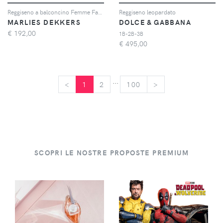
Reggiseno a balconcino Femme Fatale
Reggiseno leopardato
MARLIES DEKKERS
DOLCE & GABBANA
€
192,00
1B-2B-3B
€
495,00
...
<
<
1
2
100
>
>
SCOPRI LE NOSTRE PROPOSTE PREMIUM