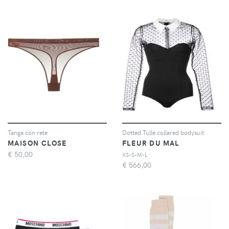
Tanga con rete
Dotted Tulle collared bodysuit
MAISON CLOSE
FLEUR DU MAL
€
50,00
XS-S-M-L
€
566,00