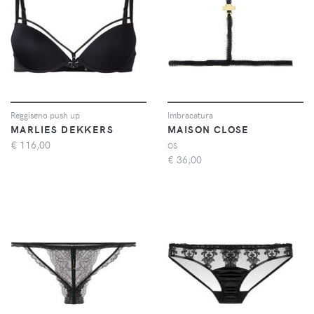
Reggiseno push up
Imbracatura
MARLIES DEKKERS
MAISON CLOSE
€
116,00
OS
€
36,00