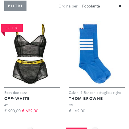
Ordina per
FILTRI
-31%
Body due pezzi
Calzini 4-Bar con dettaglio a righe
OFF-WHITE
THOM BROWNE
42
OS
€ 900,00
€
622,00
€
162,00