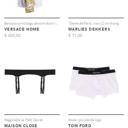
Barocco-print logo devoré short robe
'Dame de Paris' ivory 2 cm thong
VERSACE HOME
MARLIES DEKKERS
€
400,00
€
71,00
Reggicalze Le Petit Secret
Boxer con banda logo
MAISON CLOSE
TOM FORD