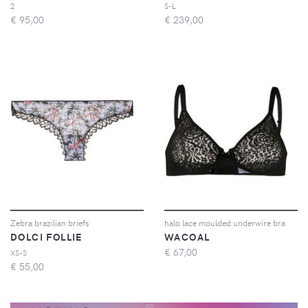
2
S-L
€
95,00
€
239,00
Zebra brazilian briefs
halo lace moulded underwire bra
DOLCI FOLLIE
WACOAL
€
67,00
XS-S
€
55,00