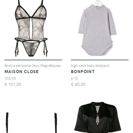
Body a perizoma Jeux Magnétqiues
high neck baby bodysuit
MAISON CLOSE
BONPOINT
XXS/XS
6-12
€
101,00
€
40,00