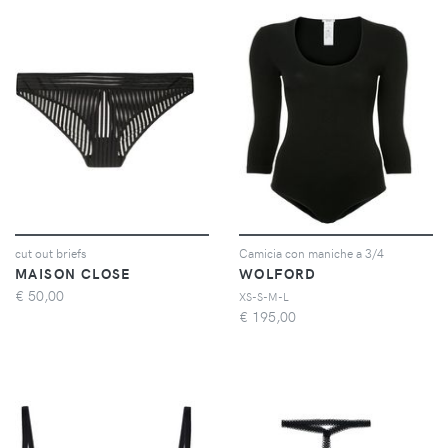
cut out briefs
Camicia con maniche a 3/4
MAISON CLOSE
WOLFORD
€
50,00
XS-S-M-L
€
195,00