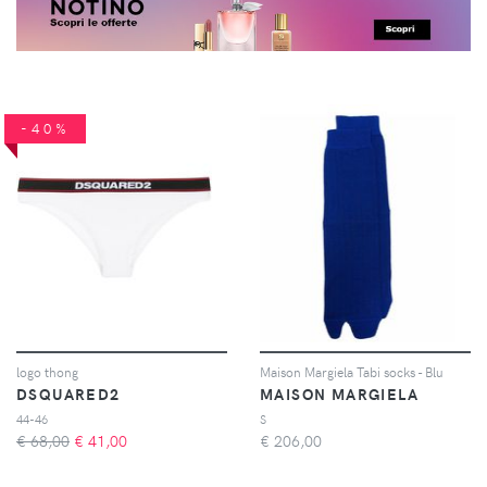
-40%
logo thong
Maison Margiela Tabi socks - Blu
DSQUARED2
MAISON MARGIELA
44-46
S
€ 68,00
€
41,00
€
206,00