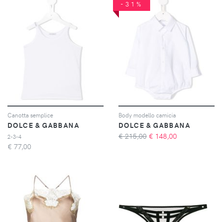
-31%
Canotta semplice
Body modello camicia
DOLCE & GABBANA
DOLCE & GABBANA
€ 215,00
€
148,00
2-3-4
€
77,00