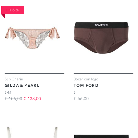
-15%
Slip Cherie
Boxer con logo
GILDA & PEARL
TOM FORD
S-M
S
€ 156,00
€
133,00
€
56,00