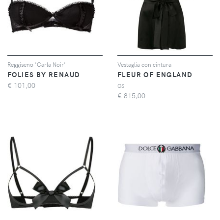
Reggiseno 'Carla Noir'
Vestaglia con cintura
FOLIES BY RENAUD
FLEUR OF ENGLAND
€
101,00
OS
€
815,00