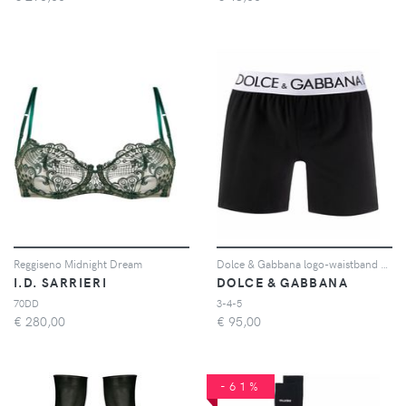
Reggiseno Midnight Dream
Dolce & Gabbana logo-waistband boxer shorts - Nero
I.D. SARRIERI
DOLCE & GABBANA
70DD
3-4-5
€
280,00
€
95,00
-61%