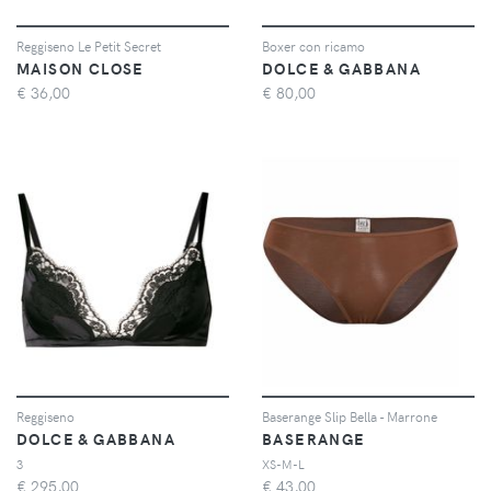
Reggiseno Le Petit Secret
Boxer con ricamo
MAISON CLOSE
DOLCE & GABBANA
€
36,00
€
80,00
Reggiseno
Baserange Slip Bella - Marrone
DOLCE & GABBANA
BASERANGE
3
XS-M-L
€
295,00
€
43,00