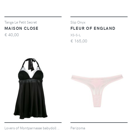
Tanga Le Petit Secret
Slip Onyx
MAISON CLOSE
FLEUR OF ENGLAND
€
40,00
XS-S-L
€
165,00
Lovers of Montparnasse babydoll dress
Perizoma