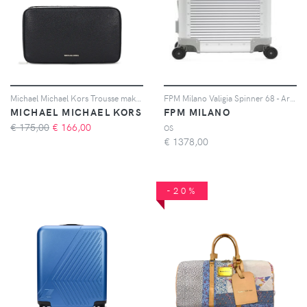
Michael Michael Kors Trousse make up con zip - Nero
FPM Milano Valigia Spinner 68 - Argento
MICHAEL MICHAEL KORS
FPM MILANO
€ 175,00
€
166,00
OS
€
1378,00
-20%