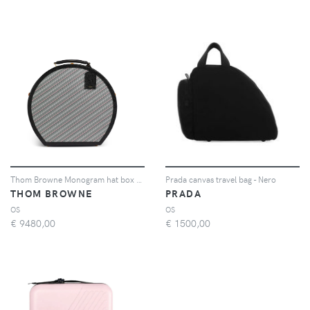
Thom Browne Monogram hat box striped - Grigio
Prada canvas travel bag - Nero
THOM BROWNE
PRADA
OS
OS
€
9480,00
€
1500,00