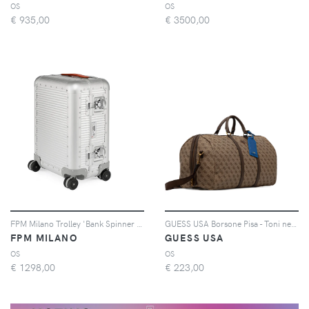
OS
OS
€
935,00
€
3500,00
FPM Milano Trolley 'Bank Spinner 53' - Effetto metallizzato
GUESS USA Borsone Pisa - Toni neutri
FPM MILANO
GUESS USA
OS
OS
€
1298,00
€
223,00