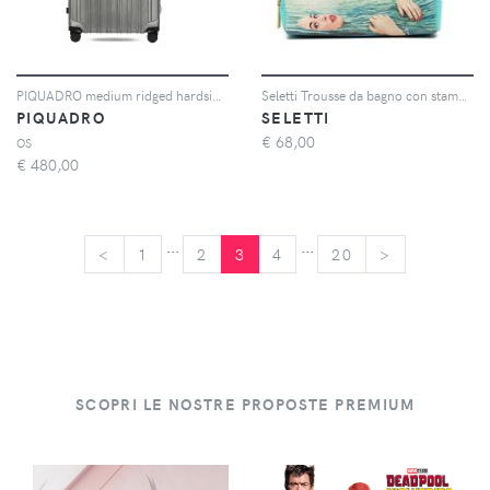
PIQUADRO medium ridged hardside suitcase - Grigio
Seletti Trousse da bagno con stampa Sea Girl - Blu
PIQUADRO
SELETTI
€
68,00
OS
€
480,00
...
...
<
<
1
2
3
4
20
>
>
SCOPRI LE NOSTRE PROPOSTE PREMIUM