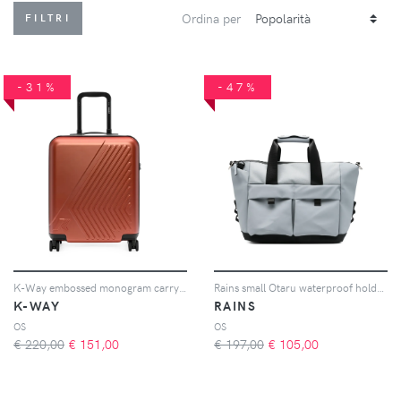
Ordina per
FILTRI
-31%
-47%
K-Way embossed monogram carry-on suitcase - Arancione
Rains small Otaru waterproof holdall bag - Blu
K-WAY
RAINS
OS
OS
€ 220,00
€
151,00
€ 197,00
€
105,00