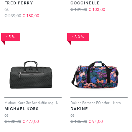
FRED PERRY
COCCINELLE
€ 109,00
€
103,00
OS
€ 239,00
€
180,00
-5%
-30%
Michael Kors Jet Set duffle bag - Nero
Dakine Borsone EQ a fiori - Nero
MICHAEL KORS
DAKINE
OS
OS
€ 502,00
€
477,00
€ 135,00
€
94,00