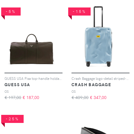
-5%
-15%
GUESS USA Pisa top-handle holdall bag - Marrone
Crash Baggage logo-detail striped-pattern suitcase - Blu
GUESS USA
CRASH BAGGAGE
OS
OS
€ 197,00
€
187,00
€ 409,00
€
347,00
-25%