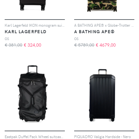
Karl Lagerfeld IKON monogram suitcase - Marrone
A BATHING APE® x Globe-Trotter Valigia con stampa camouflage - Toni neutri
KARL LAGERFELD
A BATHING APE®
OS
OS
€ 381,00
€
324,00
€ 5789,00
€
4679,00
Eastpak Duffel Pack Wheel suitcase - Nero
PIQUADRO Valigia Hardside - Nero