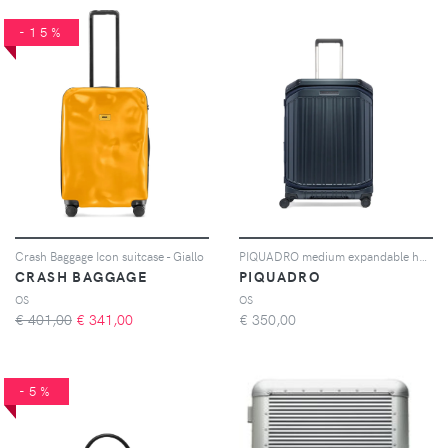
-15%
Crash Baggage Icon suitcase - Giallo
PIQUADRO medium expandable hardside suitcase - Blu
CRASH BAGGAGE
PIQUADRO
OS
OS
€ 401,00
€
341,00
€
350,00
-5%