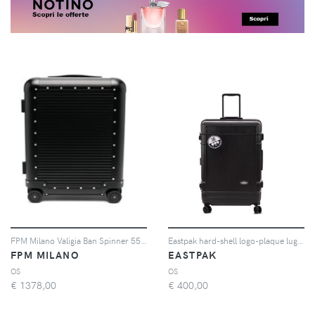
FPM Milano Valigia Ban Spinner 55 - Nero
Eastpak hard-shell logo-plaque luggage - Nero
FPM MILANO
EASTPAK
OS
OS
€
1378,00
€
400,00