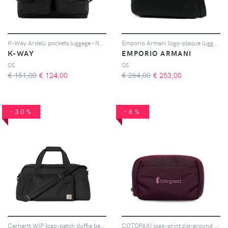
K-Way Ardelu pockets luggage - Nero
Emporio Armani logo-plaque luggage - Nero
K-WAY
EMPORIO ARMANI
OS
OS
€ 151,00
€
124,00
€ 264,00
€
253,00
-30%
-6%
Carhartt WIP logo-patch duffle bag - Nero
COTOPAXI logo-print zip-around make-up bag - Viola