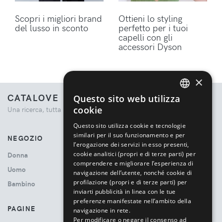
Scopri i migliori brand
Ottieni lo styling
del lusso in sconto
perfetto per i tuoi
capelli con gli
accessori Dyson
×
CATALOVE
Questo sito web utilizza
ENGLISH
cookie
Una ricerca, tutta la moda.
ITALIAN
Questo sito utilizza cookie e tecnologie
similari per il suo funzionamento e per
NEGOZIO
l’erogazione dei servizi in esso presenti,
cookie analitici (propri e di terze parti) per
Donna
comprendere e migliorare l’esperienza di
Uomo
navigazione dell’utente, nonché cookie di
profilazione (propri e di terze parti) per
Bambino
inviarti pubblicità in linea con le tue
preferenze manifestate nell’ambito della
PAGINE
navigazione in rete.
Per modificare o negare il consenso ad