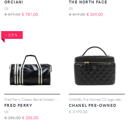
ORCIANI
THE NORTH FACE
OS
OS
€ 877,00
€
781,00
€ 419,00
€
369,00
-20%
Fred Perry Classic Barrel holdall - Blu
CHANEL Pre-Owned CC logo-detail diamond-quilted vanity bag - Nero
FRED PERRY
CHANEL PRE-OWNED
€
3199,00
OS
€ 256,00
€
206,00