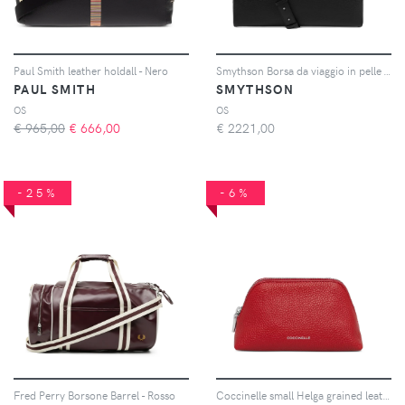
Paul Smith leather holdall - Nero
Smythson Borsa da viaggio in pelle - Nero
PAUL SMITH
SMYTHSON
OS
OS
€ 965,00
€
666,00
€
2221,00
-25%
-6%
Fred Perry Borsone Barrel - Rosso
Coccinelle small Helga grained leather make-up bag - Rosso