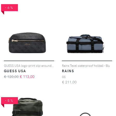
-6%
GUESS USA logo-print zip-around make-up bag - Nero
Rains Texel waterproof holdall - Blu
GUESS USA
RAINS
€ 120,00
€
113,00
OS
€
211,00
-5%