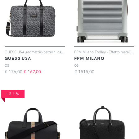
GUESS USA geometric-pattern logo-patch laptop bag - Grigio
FPM Milano Trolley - Effetto metallizzato
GUESS USA
FPM MILANO
OS
OS
€ 176,00
€
167,00
€
1515,00
-31%