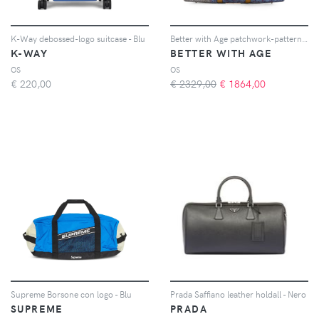
K-Way debossed-logo suitcase - Blu
Better with Age patchwork-pattern luggage - Bianco
K-WAY
BETTER WITH AGE
OS
OS
€
220,00
€ 2329,00
€
1864,00
Supreme Borsone con logo - Blu
Prada Saffiano leather holdall - Nero
SUPREME
PRADA