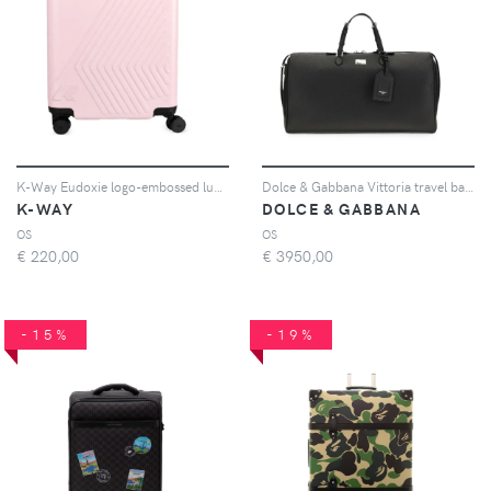
K-Way Eudoxie logo-embossed luggage - Rosa
Dolce & Gabbana Vittoria travel bag in calfskin - Nero
K-WAY
DOLCE & GABBANA
OS
OS
€
220,00
€
3950,00
-15%
-19%