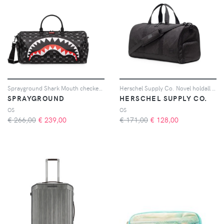
Sprayground Shark Mouth checkered holdall - Nero
Herschel Supply Co. Novel holdall - Nero
SPRAYGROUND
HERSCHEL SUPPLY CO.
OS
OS
€ 266,00
€
239,00
€ 171,00
€
128,00