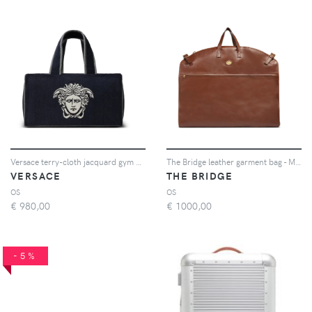
Versace terry-cloth jacquard gym bag - Blu
The Bridge leather garment bag - Marrone
VERSACE
THE BRIDGE
OS
OS
€
980,00
€
1000,00
-5%