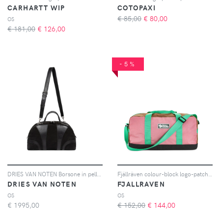
CARHARTT WIP
COTOPAXI
€ 85,00
€
80,00
OS
€ 181,00
€
126,00
-5%
DRIES VAN NOTEN Borsone in pelle scamosciata - Nero
Fjällräven colour-block logo-patch holdall - Rosa
DRIES VAN NOTEN
FJALLRAVEN
OS
OS
€
1995,00
€ 152,00
€
144,00