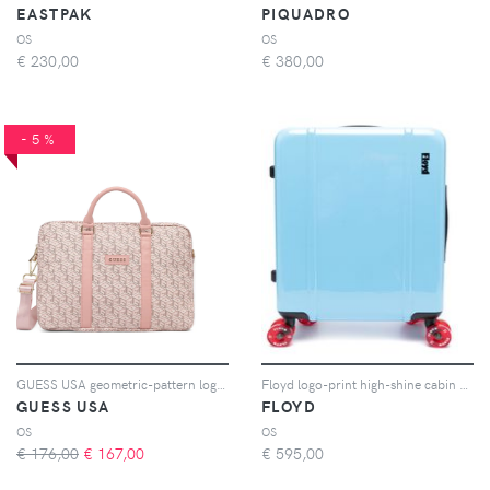
EASTPAK
PIQUADRO
OS
OS
€
230,00
€
380,00
-5%
GUESS USA geometric-pattern logo-plaque laptop bag - Rosa
Floyd logo-print high-shine cabin suitcase - Blu
GUESS USA
FLOYD
OS
OS
€ 176,00
€
167,00
€
595,00