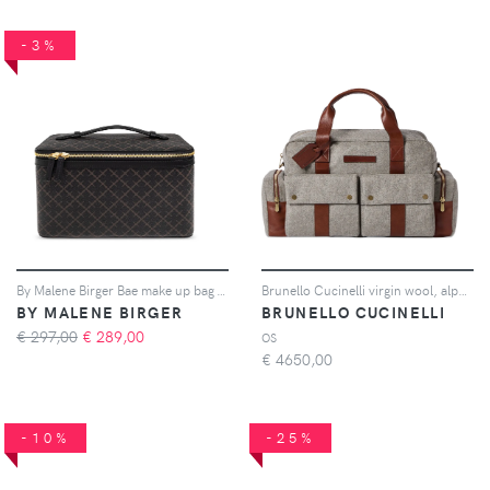
-3%
By Malene Birger Bae make up bag - Marrone
Brunello Cucinelli virgin wool, alpaca and cashmere flannel leisure bag with grained calfskin inserts - Grigio
BY MALENE BIRGER
BRUNELLO CUCINELLI
€ 297,00
€
289,00
OS
€
4650,00
-10%
-25%