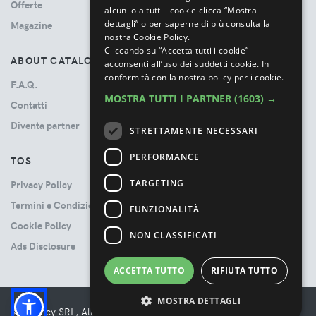
Offerte
alcuni o a tutti i cookie clicca “Mostra
dettagli” o per saperne di più consulta la
Magazine
nostra Cookie Policy.
Cliccando su “Accetta tutti i cookie”
ABOUT CATALOVE
acconsenti all’uso dei suddetti cookie.
In
conformità con la nostra policy per i cookie.
F.A.Q.
MOSTRA TUTTI I PARTNER
(1603) →
Contatti
Diventa partner
STRETTAMENTE NECESSARI
PERFORMANCE
TOS
TARGETING
Privacy Policy
Termini e Condizioni
FUNZIONALITÀ
Cookie Policy
NON CLASSIFICATI
Ads Disclosure
ACCETTA TUTTO
RIFIUTA TUTTO
MOSTRA DETTAGLI
© Booncy SRL, All rights reserved. - VAT 06534300485