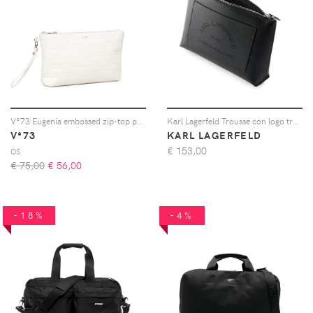
V°73 Eugenia embossed zip-top pouch - Bianco
Karl Lagerfeld Trousse con logo traforato - Nero
V°73
KARL LAGERFELD
€
153,00
OS
€ 75,00
€
56,00
-18%
-4%