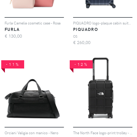
Furla Camelia cosmetic case - Rosa
PIQUADRO logo-plaque cabin suitcase - Blu
FURLA
PIQUADRO
€
130,00
OS
€
260,00
-11%
-12%
Orciani Valigia con manico - Nero
The North Face logo-print trolley - Nero