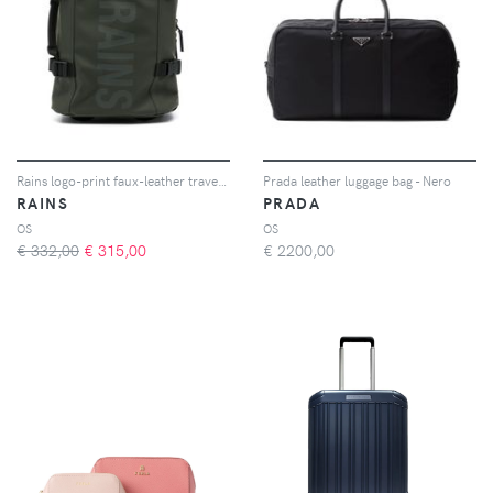
Rains logo-print faux-leather travel bag - Verde
Prada leather luggage bag - Nero
RAINS
PRADA
OS
OS
€ 332,00
€
315,00
€
2200,00