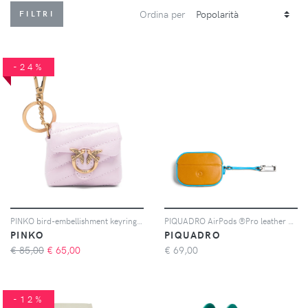
Ordina per
FILTRI
-24%
PINKO bird-embellishment keyring - Rosa
PIQUADRO AirPods ®Pro leather case - Toni neutri
PINKO
PIQUADRO
€ 85,00
€
65,00
€
69,00
-12%