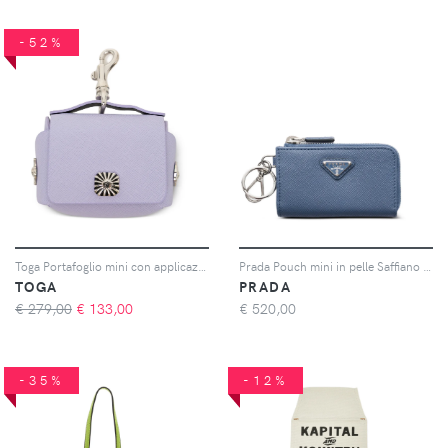
-52%
Toga Portafoglio mini con applicazione - Viola
Prada Pouch mini in pelle Saffiano con portachiavi - Blu
TOGA
PRADA
€ 279,00
€
133,00
€
520,00
-35%
-12%