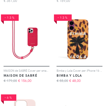
€
361,00
€
169,00
-13%
-13%
MAISON de SABRÉ Cover per smartphone - Rosa
Bimba y Lola Cover per iPhone 16 con stampa - Giallo
MAISON DE SABRÉ
BIMBA Y LOLA
€ 179,00
€
156,00
€ 55,00
€
48,00
-6%