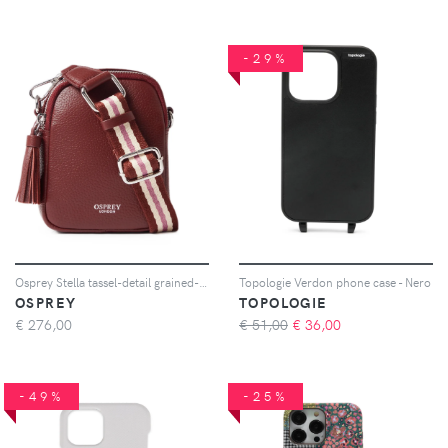
-29%
Osprey Stella tassel-detail grained-leather phone bag - Rosso
Topologie Verdon phone case - Nero
OSPREY
TOPOLOGIE
€
276,00
€ 51,00
€
36,00
-49%
-25%