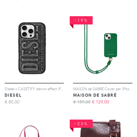
-19%
Diesel x CASETiFY denim-effect iPhone 16 Pro case - Nero
MAISON de SABRÉ Cover per iPhone 14 con fessura portacarte e cordino - Verde
DIESEL
MAISON DE SABRÉ
€
85,00
€ 159,00
€
129,00
-23%