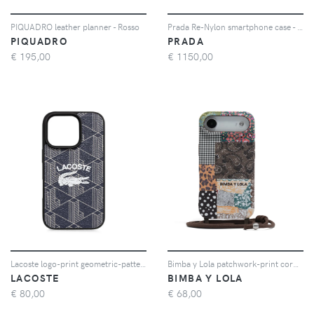
PIQUADRO leather planner - Rosso
Prada Re-Nylon smartphone case - Nero
PIQUADRO
PRADA
€
195,00
€
1150,00
Lacoste logo-print geometric-pattern iPhone 16 case - Blu
Bimba y Lola patchwork-print cord-strap phone case - Marrone
LACOSTE
BIMBA Y LOLA
€
80,00
€
68,00