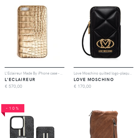
L'Eclaireur Made By iPhone case - Gold
Love Moschino quilted logo-plaque phone bag - Nero
L'ECLAIREUR
LOVE MOSCHINO
€
570,00
€
170,00
-10%