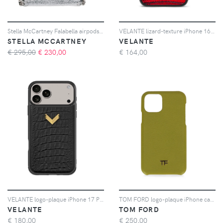
Stella McCartney Falabella airpods case keyring - Argento
VELANTE lizard-texture iPhone 16 Pro case - Rosso
STELLA MCCARTNEY
VELANTE
€ 295,00
€
230,00
€
164,00
VELANTE logo-plaque iPhone 17 Pro Max leather phone case - Nero
TOM FORD logo-plaque iPhone case - Verde
VELANTE
TOM FORD
€
180,00
€
250,00