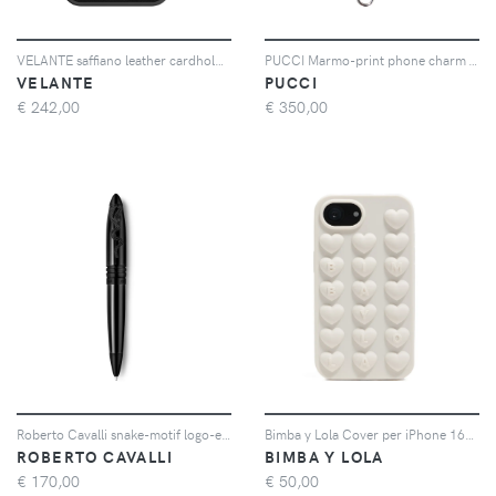
VELANTE saffiano leather cardholder iPhone 16 Pro Max case - Nero
PUCCI Marmo-print phone charm - Blu
VELANTE
PUCCI
€
242,00
€
350,00
Roberto Cavalli snake-motif logo-engraved pen - Nero
Bimba y Lola Cover per iPhone 16e goffrata - Bianco
ROBERTO CAVALLI
BIMBA Y LOLA
€
170,00
€
50,00