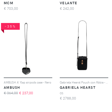
MCM
VELANTE
€
703,00
€
242,00
-35%
AMBUSH A' flap airpods case - Nero
Gabriela Hearst Pouch con fibbia - Nero
AMBUSH
GABRIELA HEARST
€ 364,00
€
237,00
OS
€
2788,00