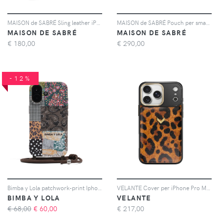
MAISON de SABRÉ Sling leather iPhone 16 Pro Max phone case - Rosa
MAISON de SABRÉ Pouch per smartphone - Nero
MAISON DE SABRÉ
MAISON DE SABRÉ
€
180,00
€
290,00
-12%
Bimba y Lola patchwork-print Iphone 16 phone case - Marrone
VELANTE Cover per iPhone Pro Max con stampa - Nero
BIMBA Y LOLA
VELANTE
€ 68,00
€
60,00
€
217,00