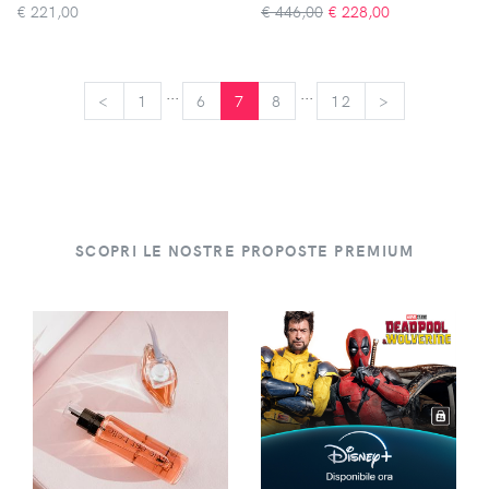
€
221,00
€ 446,00
€
228,00
...
...
<
<
1
6
7
8
12
>
>
SCOPRI LE NOSTRE PROPOSTE PREMIUM