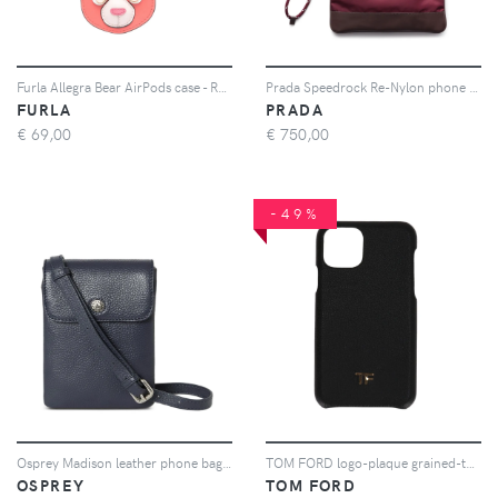
Furla Allegra Bear AirPods case - Rosa
Prada Speedrock Re-Nylon phone case - Rosso
FURLA
PRADA
€
69,00
€
750,00
-49%
Osprey Madison leather phone bag - Blu
TOM FORD logo-plaque grained-texture leather phone case - Nero
OSPREY
TOM FORD