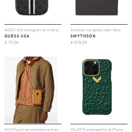
GUESS USA monogram-print striped tech bag - Nero
Smythson zip laptop case - Nero
GUESS USA
SMYTHSON
€
79,00
€
878,00
MCM Pouch per smartphone Aren Visetos - Marrone
VELANTE embossed floral iPhone 16 Pro phone case - Verde