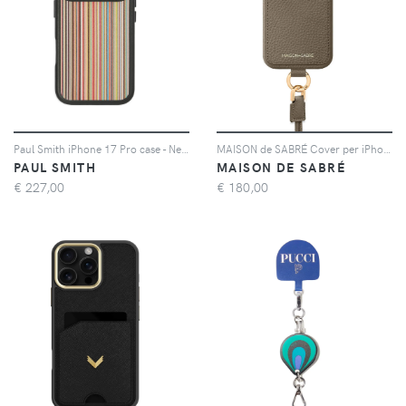
Paul Smith iPhone 17 Pro case - Nero
MAISON de SABRÉ Cover per iPhone 17 Pro The Sling con portacarte - Toni neutri
PAUL SMITH
MAISON DE SABRÉ
€
227,00
€
180,00