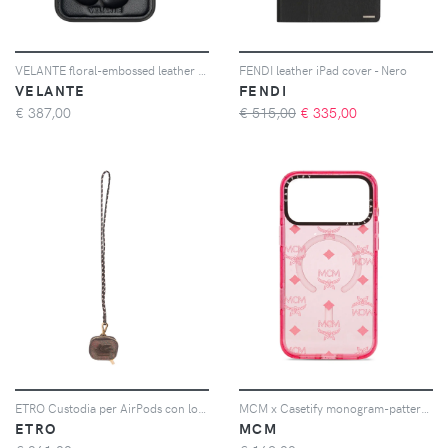
VELANTE floral-embossed leather iPhone 16 Pro Max case - Nero
FENDI leather iPad cover - Nero
VELANTE
FENDI
€
387,00
€ 515,00
€
335,00
ETRO Custodia per AirPods con logo goffrato - Marrone
MCM x Casetify monogram-pattern iPhone 17 Pro case - Rosa
ETRO
MCM