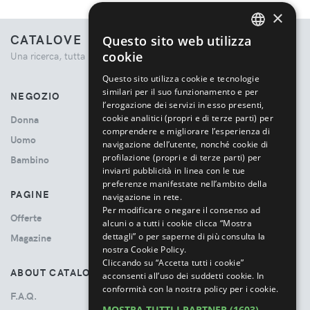
×
CATALOVE
Questo sito web utilizza
ENGLISH
cookie
Una ricerca, tutta la moda.
ITALIAN
Questo sito utilizza cookie e tecnologie
similari per il suo funzionamento e per
NEGOZIO
l’erogazione dei servizi in esso presenti,
cookie analitici (propri e di terze parti) per
Donna
comprendere e migliorare l’esperienza di
Uomo
navigazione dell’utente, nonché cookie di
profilazione (propri e di terze parti) per
Bambino
inviarti pubblicità in linea con le tue
preferenze manifestate nell’ambito della
PAGINE
navigazione in rete.
Per modificare o negare il consenso ad
Offerte
alcuni o a tutti i cookie clicca “Mostra
dettagli” o per saperne di più consulta la
Magazine
nostra Cookie Policy.
Cliccando su “Accetta tutti i cookie”
ABOUT CATALOVE
acconsenti all’uso dei suddetti cookie.
In
conformità con la nostra policy per i cookie.
F.A.Q.
MOSTRA TUTTI I PARTNER
(1603) →