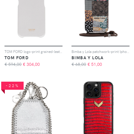
TOM FORD logo-print grained-leather iPhone case - Bianco
Bimba y Lola patchwork-print Iphone 16 Pro Max phone case - Marrone
TOM FORD
BIMBA Y LOLA
€ 594,00
€
304,00
€ 68,00
€
51,00
-22%