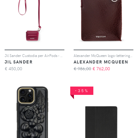
Jil Sander Custodia per AirPods - Rosa
Alexander McQueen logo-lettering phone pouch - Rosso
JIL SANDER
ALEXANDER MCQUEEN
€
450,00
€ 986,00
€
762,00
-35%