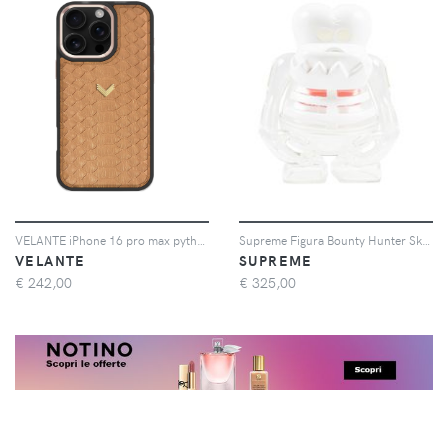
VELANTE iPhone 16 pro max python leather phone case - Marrone
Supreme Figura Bounty Hunter Skull Kun "White" - Bianco
VELANTE
SUPREME
€
242,00
€
325,00