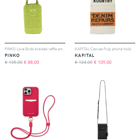
PINKO Love Birds braided raffia smartphone holder - Verde
KAPITAL Canvas Pulp phone holder - Toni neutri
PINKO
KAPITAL
€ 135,00
€
88,00
€ 124,00
€
109,00