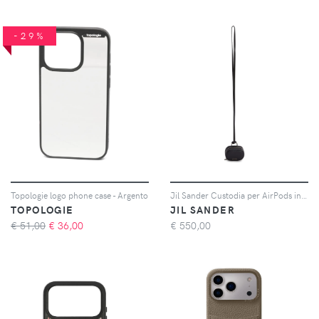
-29%
Topologie logo phone case - Argento
Jil Sander Custodia per AirPods in pelle - Nero
TOPOLOGIE
JIL SANDER
€ 51,00
€
36,00
€
550,00