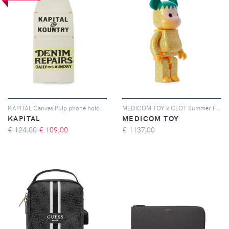
KAPITAL Canvas Pulp phone holder - Toni neutri
MEDICOM TOY x CLOT Summer Fruits BE@RBRICK 1000% figure - Giallo
KAPITAL
MEDICOM TOY
€ 124,00
€
109,00
€
1137,00