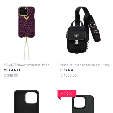
VELANTE flower-embossed iPhone 16 Pro case - Viola
Prada Re-Nylon phone holder - Nero
VELANTE
PRADA
€
348,00
€
1350,00
-16%