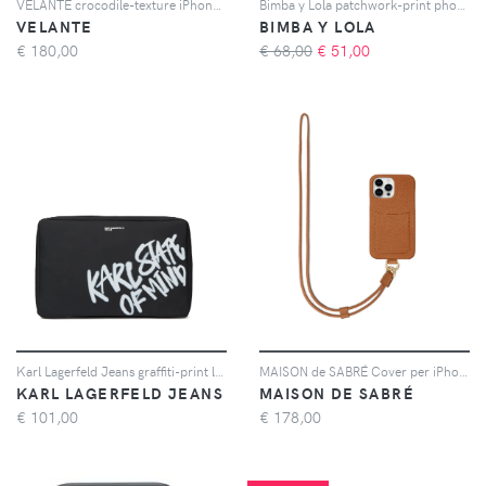
VELANTE crocodile-texture iPhone 17 Pro case - Nero
Bimba y Lola patchwork-print phone case - Marrone
VELANTE
BIMBA Y LOLA
€
180,00
€ 68,00
€
51,00
Karl Lagerfeld Jeans graffiti-print logo-plaque laptop case - Nero
MAISON de SABRÉ Cover per iPhone 15 Pro The Sling - Marrone
KARL LAGERFELD JEANS
MAISON DE SABRÉ
€
101,00
€
178,00