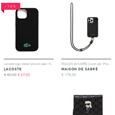
-16%
Lacoste logo-detail Iphone case - Nero
MAISON de SABRÉ Cover per iPhone 15 Pro Max con fessura portacarte e cordino - Nero
LACOSTE
MAISON DE SABRÉ
€ 80,00
€
67,00
€
178,00