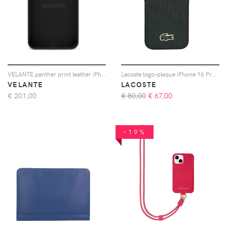
VELANTE panther print leather iPhone case - Bianco
Lacoste logo-plaque iPhone 16 Pro case - Verde
VELANTE
LACOSTE
€
201,00
€ 80,00
€
67,00
-19%