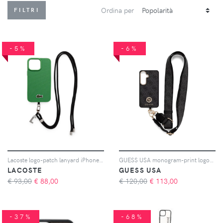
Ordina per
FILTRI
-5%
-6%
Lacoste logo-patch lanyard iPhone 16 case - Verde
GUESS USA monogram-print logo-plaque phone case - Nero
LACOSTE
GUESS USA
€ 93,00
€
88,00
€ 120,00
€
113,00
-37%
-68%