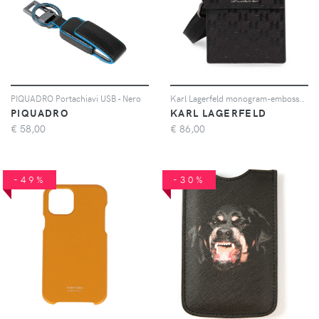
PIQUADRO Portachiavi USB - Nero
Karl Lagerfeld monogram-embossed Ikonik phone bag - Nero
PIQUADRO
KARL LAGERFELD
€
58,00
€
86,00
-49%
-30%