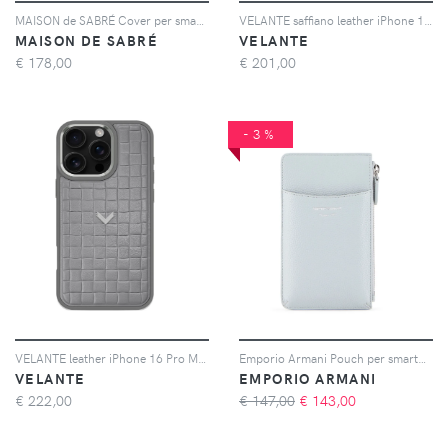
MAISON de SABRÉ Cover per smartphone con fessura portacarte e cordino - Verde
VELANTE saffiano leather iPhone 16 Pro Max phone case - Blu
MAISON DE SABRÉ
VELANTE
€
178,00
€
201,00
-3%
VELANTE leather iPhone 16 Pro Max phone case - Grigio
Emporio Armani Pouch per smartphone con logo goffrato - Blu
VELANTE
EMPORIO ARMANI
€
222,00
€ 147,00
€
143,00