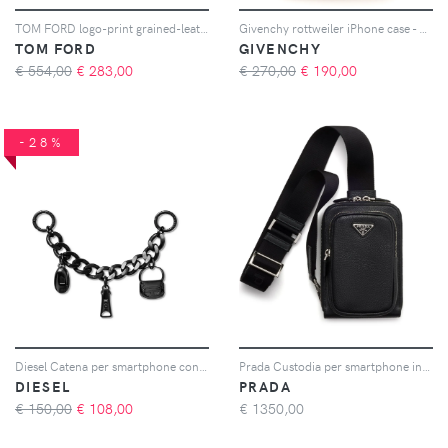
TOM FORD logo-print grained-leather phone case - Giallo
Givenchy rottweiler iPhone case - Nero
TOM FORD
GIVENCHY
€ 554,00
€
283,00
€ 270,00
€
190,00
-28%
Diesel Catena per smartphone con logo DIESEL x Casetify - Nero
Prada Custodia per smartphone in pelle - Nero
DIESEL
PRADA
€ 150,00
€
108,00
€
1350,00