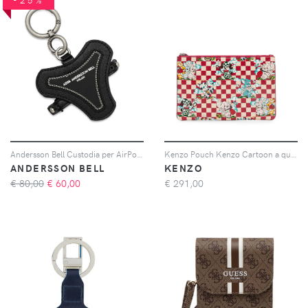
Andersson Bell Custodia per AirPods con stampa - Nero
Kenzo Pouch Kenzo Cartoon a quadri - Rosso
ANDERSSON BELL
KENZO
€ 80,00
€
60,00
€
291,00