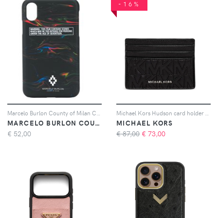
-16%
Marcelo Burlon County of Milan Cover per iPhone X - Nero
Michael Kors Hudson card holder - Nero
MARCELO BURLON COUNTY OF MILAN
MICHAEL KORS
€
52,00
€ 87,00
€
73,00