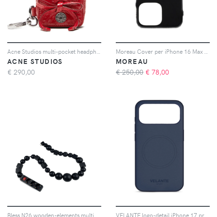
Acne Studios multi-pocket headphones case - Rosso
Moreau Cover per iPhone 16 Max - Toni neutri
ACNE STUDIOS
MOREAU
€
290,00
€ 250,00
€
78,00
Bless N26 wooden-elements multiplug - Nero
VELANTE logo-detail iPhone 17 pro max phone case - Blu