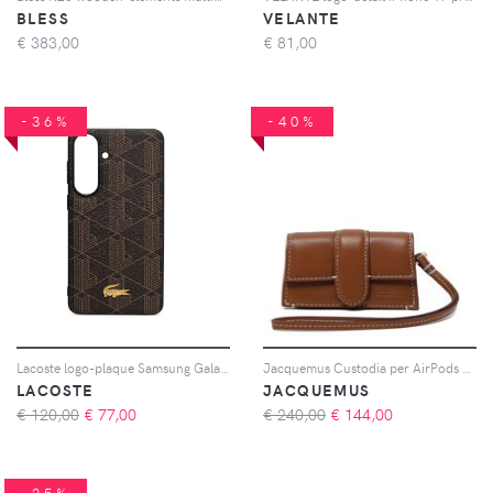
BLESS
VELANTE
€
383,00
€
81,00
-36%
-40%
Lacoste logo-plaque Samsung Galaxy S26 Plus case - Marrone
Jacquemus Custodia per AirPods Le Porte Bambino - Marrone
LACOSTE
JACQUEMUS
€ 120,00
€
77,00
€ 240,00
€
144,00
-25%