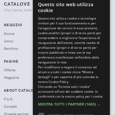
CATALOVE
Questo sito web utilizza
ENGLISH
cookie
Una ricerca, tutta la moda.
ITALIAN
Questo sito utilizza cookie e tecnologie
similari per il suo funzionamento e per
NEGOZIO
l’erogazione dei servizi in esso presenti,
cookie analitici (propri e di terze parti) per
Donna
comprendere e migliorare l’esperienza di
Uomo
navigazione dell’utente, nonché cookie di
profilazione (propri e di terze parti) per
Bambino
inviarti pubblicità in linea con le tue
preferenze manifestate nell’ambito della
PAGINE
navigazione in rete.
Per modificare o negare il consenso ad
Offerte
alcuni o a tutti i cookie clicca “Mostra
dettagli” o per saperne di più consulta la
Magazine
nostra Cookie Policy.
Cliccando su “Accetta tutti i cookie”
ABOUT CATALOVE
acconsenti all’uso dei suddetti cookie.
In
conformità con la nostra policy per i cookie.
F.A.Q.
MOSTRA TUTTI I PARTNER
(1603) →
Contatti
Diventa partner