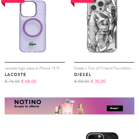
Lacoste logo-plaque iPhone 15 Pro 6.1 case - Viola
Diesel x Tom of Finland Foundation Cover per iPhone - Grigio
LACOSTE
DIESEL
€ 76,00
€
68,00
€ 55,00
€
35,00