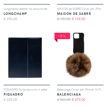
Longchamp leather zip-around tech case - Blu
MAISON de SABRÉ Cover per iPhone 14 con cordino e fessura portacarte - Rosa
LONGCHAMP
MAISON DE SABRÉ
€
290,00
€ 159,00
€
129,00
-8%
PIQUADRO Porta taccuino in pelle - Blu
Balenciaga Cover per iPhone 16 Pro Max con pompon - Nero
PIQUADRO
BALENCIAGA
€
225,00
€ 523,00
€
479,00