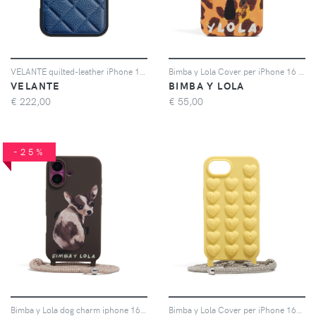
VELANTE quilted-leather iPhone 16 Pro phone case - NIGHT BLUE - BLUE
Bimba y Lola Cover per iPhone 16 E con stampa - Giallo
VELANTE
BIMBA Y LOLA
€
222,00
€
55,00
-25%
Bimba y Lola dog charm iphone 16 case - Marrone
Bimba y Lola Cover per iPhone 16e goffrata - Giallo