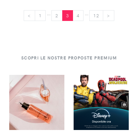
...
...
<
<
1
2
3
4
12
>
>
SCOPRI LE NOSTRE PROPOSTE PREMIUM