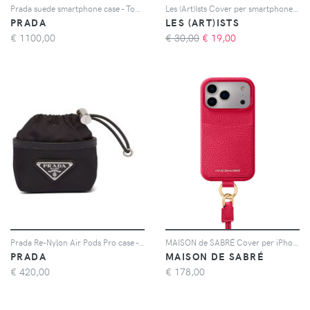
Prada suede smartphone case - Toni neutri
Les (Art)Ists Cover per smartphone con stampa - Nero
PRADA
LES (ART)ISTS
€
1100,00
€ 30,00
€
19,00
Prada Re-Nylon Air Pods Pro case - Nero
MAISON de SABRÉ Cover per iPhone 17 Pro The Sling con portacarte - Rosa
PRADA
MAISON DE SABRÉ
€
420,00
€
178,00