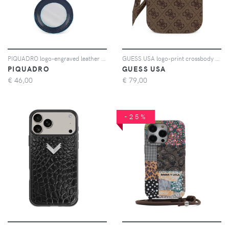
PIQUADRO logo-engraved leather keychain - Blu
GUESS USA logo-print crossbody phone bag - Marrone
PIQUADRO
GUESS USA
€
46,00
€
79,00
-25%