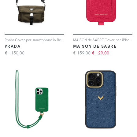
Prada Cover per smartphone in Re-Nylon - Verde
MAISON de SABRÉ Cover per iPhone 14 Pro Max con fessura portacarte e cordino - Rosa
PRADA
MAISON DE SABRÉ
€
1150,00
€ 159,00
€
129,00