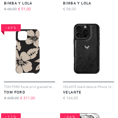
BIMBA Y LOLA
BIMBA Y LOLA
€ 68,00
€
51,00
€
58,00
-49%
TOM FORD floral-print grained-texture phone case - Nero
VELANTE lizard-texture iPhone 16 Pro Max case - Nero
TOM FORD
VELANTE
€ 608,00
€
311,00
€
164,00
-11%
-36%