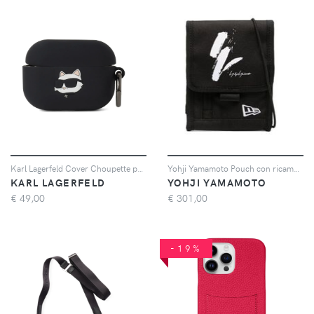
Karl Lagerfeld Cover Choupette per AirPods Pro 2 - Nero
Yohji Yamamoto Pouch con ricamo - Nero
KARL LAGERFELD
YOHJI YAMAMOTO
€
49,00
€
301,00
-19%