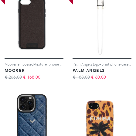
Moorer embossed-texture iphone 6 case - Nero
Palm Angels logo-print phone case - Bianco
MOORER
PALM ANGELS
€ 266,00
€
168,00
€ 188,00
€
60,00