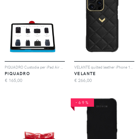
PIQUADRO Custodia per iPad Air 13 in pelle - Rosso
VELANTE quilted leather iPhone 16 case - Nero
PIQUADRO
VELANTE
€
165,00
€
266,00
-69%