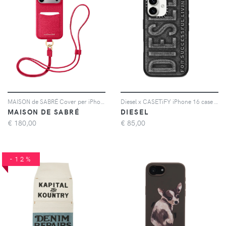
MAISON de SABRÉ Cover per iPhone 17 Pro Max The Sling - Rosa
Diesel x CASETiFY iPhone 16 case - Grigio
MAISON DE SABRÉ
DIESEL
€
180,00
€
85,00
-12%