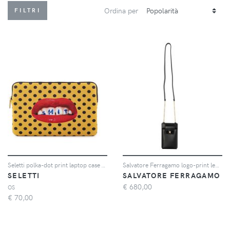
Ordina per
FILTRI
Seletti polka-dot print laptop case - YELLOW
Salvatore Ferragamo logo-print leather phone case - Nero
SELETTI
SALVATORE FERRAGAMO
€
680,00
OS
€
70,00