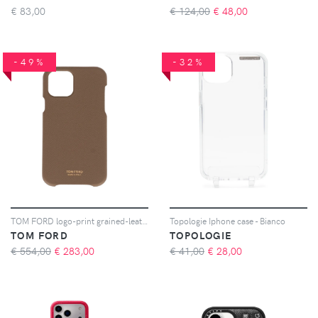
€
83,00
€ 124,00
€
48,00
-49%
-32%
TOM FORD logo-print grained-leather phone case - Marrone
Topologie Iphone case - Bianco
TOM FORD
TOPOLOGIE
€ 554,00
€
283,00
€ 41,00
€
28,00