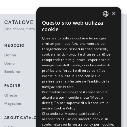
×
CATALOVE
Questo sito web utilizza
ENGLISH
cookie
Una ricerca, tutta la moda.
ITALIAN
Questo sito utilizza cookie e tecnologie
similari per il suo funzionamento e per
NEGOZIO
l’erogazione dei servizi in esso presenti,
cookie analitici (propri e di terze parti) per
Donna
comprendere e migliorare l’esperienza di
Uomo
navigazione dell’utente, nonché cookie di
profilazione (propri e di terze parti) per
Bambino
inviarti pubblicità in linea con le tue
preferenze manifestate nell’ambito della
PAGINE
navigazione in rete.
Per modificare o negare il consenso ad
Offerte
alcuni o a tutti i cookie clicca “Mostra
dettagli” o per saperne di più consulta la
Magazine
nostra Cookie Policy.
Cliccando su “Accetta tutti i cookie”
ABOUT CATALOVE
acconsenti all’uso dei suddetti cookie.
In
conformità con la nostra policy per i cookie.