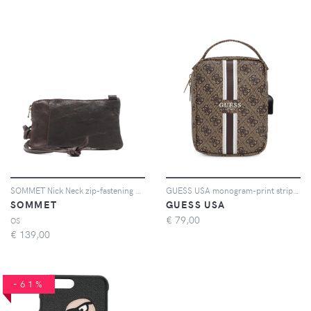
SOMMET Nick Neck zip-fastening case - Marrone
GUESS USA monogram-print striped tech bag - Marrone
SOMMET
GUESS USA
€
79,00
OS
€
139,00
-61%