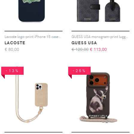
Lacoste logo-print iPhone 15 case - Blu
GUESS USA monogram-print luggage tag and passport holder set - Nero
LACOSTE
GUESS USA
€
80,00
€ 120,00
€
113,00
-13%
-25%