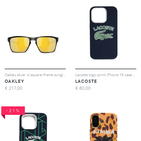
Oakley sliver xl square-frame sunglasses - Nero
Lacoste logo-print iPhone 15 case - Blu
OAKLEY
LACOSTE
€
217,00
€
80,00
-21%