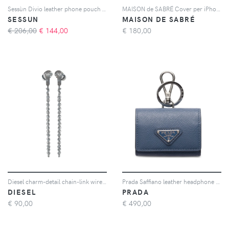
Sessùn Divio leather phone pouch - Nero
MAISON de SABRÉ Cover per iPhone 17 - Rosa
SESSUN
MAISON DE SABRÉ
€ 206,00
€
144,00
€
180,00
Diesel charm-detail chain-link wired earbuds - Argento
Prada Saffiano leather headphone case with keychain - Blu
DIESEL
PRADA
€
90,00
€
490,00