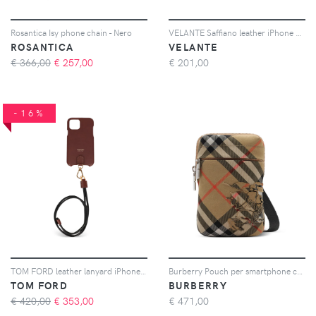
Rosantica Isy phone chain - Nero
VELANTE Saffiano leather iPhone 16 Pro Max phone case - Verde
ROSANTICA
VELANTE
€ 366,00
€
257,00
€
201,00
-16%
TOM FORD leather lanyard iPhone case - Marrone
Burberry Pouch per smartphone con motivo a quadri - Toni neutri
TOM FORD
BURBERRY
€ 420,00
€
353,00
€
471,00