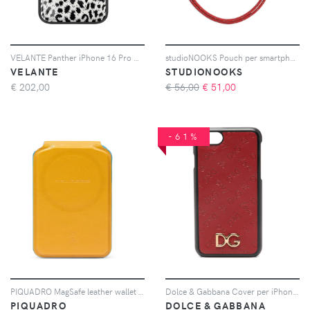
VELANTE Panther iPhone 16 Pro Max phone case - Nero
studioNOOKS Pouch per smartphone - Red
VELANTE
STUDIONOOKS
€
202,00
€ 56,00
€
51,00
-61%
PIQUADRO MagSafe leather wallet - Giallo
Dolce & Gabbana Cover per iPhone 7 con placca logo - Rosso
PIQUADRO
DOLCE & GABBANA