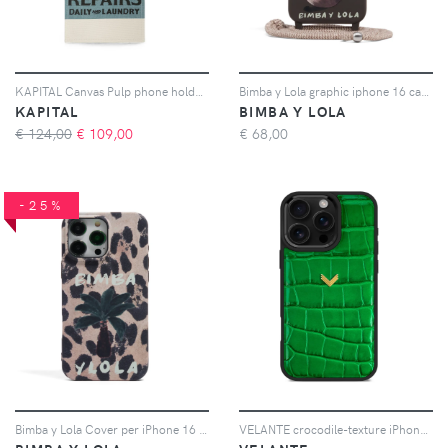
KAPITAL Canvas Pulp phone holder - Toni neutri
Bimba y Lola graphic iphone 16 case - Marrone
KAPITAL
BIMBA Y LOLA
€ 124,00
€
109,00
€
68,00
-25%
Bimba y Lola Cover per iPhone 16 Pro Max con stampa - Toni neutri
VELANTE crocodile-texture iPhone 16 Pro phone case - Verde