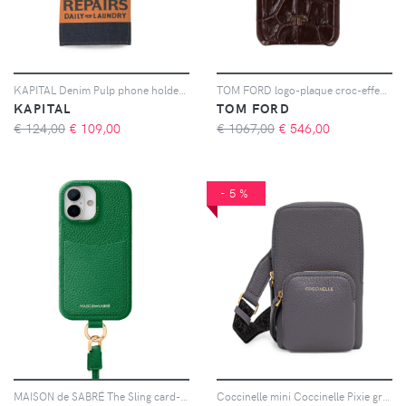
KAPITAL Denim Pulp phone holder - Blu
TOM FORD logo-plaque croc-effect leather phone case - Marrone
KAPITAL
TOM FORD
€ 124,00
€
109,00
€ 1067,00
€
546,00
-5%
MAISON de SABRÉ The Sling card-slot iPhone 17 case - Verde
Coccinelle mini Coccinelle Pixie grained-leather phone bag - Grigio