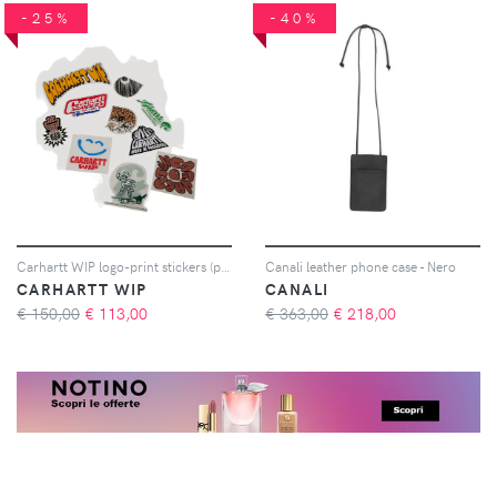
-25%
-40%
Carhartt WIP logo-print stickers (pack of ten) - Bianco
Canali leather phone case - Nero
CARHARTT WIP
CANALI
€ 150,00
€
113,00
€ 363,00
€
218,00