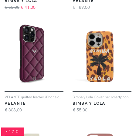
BIMBA Y LOLA
VELANTE
€ 55,00
€
41,00
€
189,00
VELANTE quilted leather iPhone case - Viola
Bimba y Lola Cover per smartphone con stampa - Giallo
VELANTE
BIMBA Y LOLA
€
308,00
€
55,00
-12%