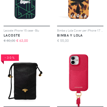
Lacoste iPhone 15 case - Blu
Bimba y Lola Cover per iPhone 17 con stampa - Giallo
LACOSTE
BIMBA Y LOLA
€ 80,00
€
63,00
€
55,00
-30%