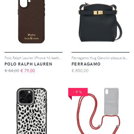
Polo Ralph Lauren iPhone 16 leather case - Marrone
Ferragamo Hug Gancini-plaque leather phone holder - Nero
POLO RALPH LAUREN
FERRAGAMO
€ 84,00
€
79,00
€
850,00
-9%