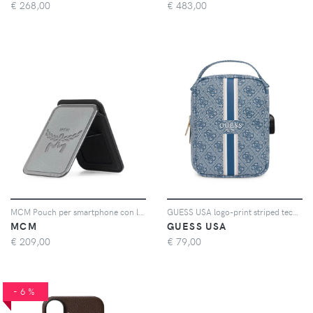
€
268,00
€
483,00
MCM Pouch per smartphone con logo inciso - Argento
GUESS USA logo-print striped tech bag - Blu
MCM
GUESS USA
€
209,00
€
79,00
-6%