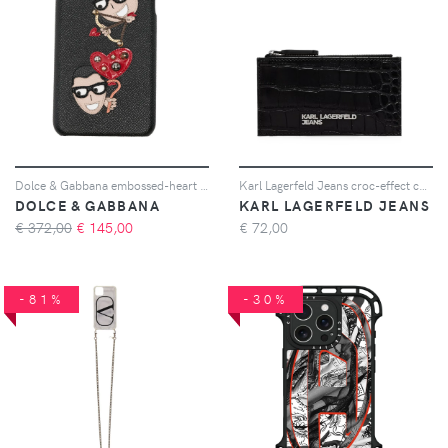
Dolce & Gabbana embossed-heart iPhone case - Nero
Karl Lagerfeld Jeans croc-effect card holder - Nero
DOLCE & GABBANA
KARL LAGERFELD JEANS
€ 372,00
€
145,00
€
72,00
-81%
-30%