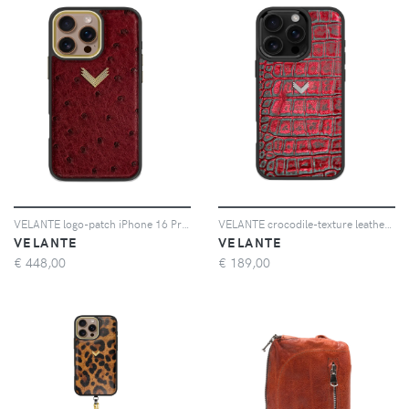
VELANTE logo-patch iPhone 16 Pro Max phone case - Rosso
VELANTE crocodile-texture leather iPhone 16 Pro Max phone case - Grigio
VELANTE
VELANTE
€
448,00
€
189,00