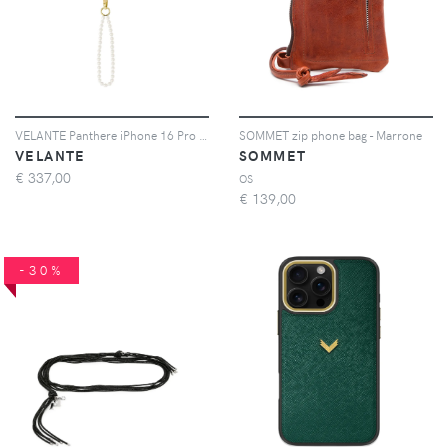
VELANTE Panthere iPhone 16 Pro phone case - Marrone
SOMMET zip phone bag - Marrone
VELANTE
SOMMET
€
337,00
OS
€
139,00
-30%