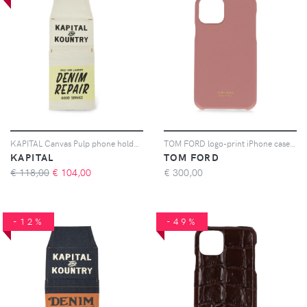
KAPITAL Canvas Pulp phone holder - Toni neutri
TOM FORD logo-print iPhone case - Rosa
KAPITAL
TOM FORD
€ 118,00
€
104,00
€
300,00
-12%
-49%