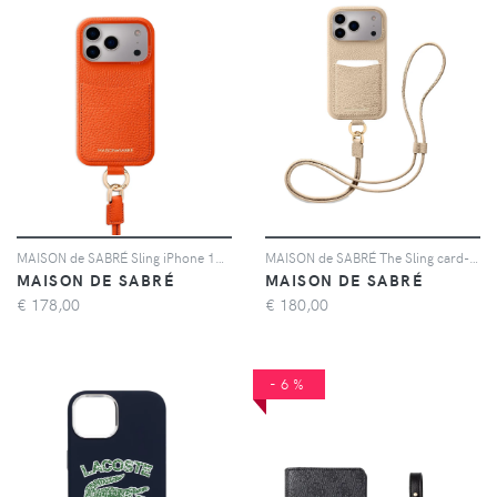
MAISON de SABRÉ Sling iPhone 17 Pro case - Arancione
MAISON de SABRÉ The Sling card-slot iPhone 17 pro max case - Toni neutri
MAISON DE SABRÉ
MAISON DE SABRÉ
€
178,00
€
180,00
-6%