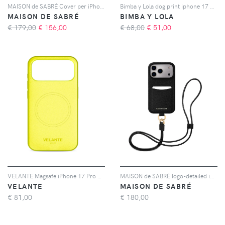
MAISON de SABRÉ Cover per iPhone 15 Pro con fessura portacarte e cordino - Toni neutri
Bimba y Lola dog print iphone 17 pro case - Marrone
MAISON DE SABRÉ
BIMBA Y LOLA
€ 179,00
€
156,00
€ 68,00
€
51,00
VELANTE Magsafe iPhone 17 Pro phone case - Giallo
MAISON de SABRÉ logo-detailed iPhone 17 Pro Max phone case - Nero
VELANTE
MAISON DE SABRÉ
€
81,00
€
180,00