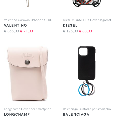
Valentino Garavani iPhone 11 PRO MAX case - Bianco
Diesel x CASETiFY Cover sagomata per iPhone 16 Pro - Nero
VALENTINO
DIESEL
€ 365,00
€
71,00
€ 125,00
€
88,00
Longchamp Cover per smartphone Le Pliage Xtra - Rosa
Balenciaga Custodia per smartphone con anello - Nero
LONGCHAMP
BALENCIAGA