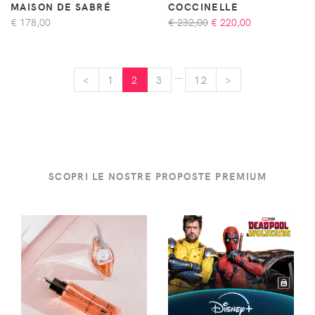
MAISON DE SABRÉ
COCCINELLE
€
178,00
€ 232,00
€
220,00
...
<
<
1
2
3
12
>
>
SCOPRI LE NOSTRE PROPOSTE PREMIUM