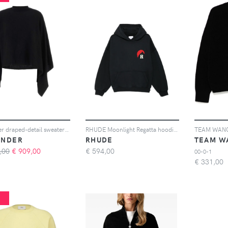
Jil Sander draped-detail sweater - Nero
RHUDE Moonlight Regatta hoodie - Nero
ANDER
RHUDE
TEAM W
,00
€
909,00
€
594,00
00-0-1
€
331,00
%