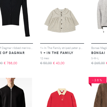
House Of Dagmar ribbed merino cardigan - Nero
1+ In The Family striped peter pan collar cardigan - Toni neutri
Bonsai Magli
E OF DAGMAR
1 + IN THE FAMILY
BONSAI
12 mesi
S-M-L
00
€
788,00
€ 50,00
€
43,00
€ 265,00
-38%