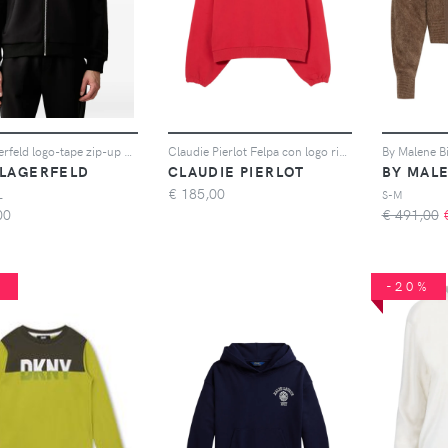
Karl Lagerfeld logo-tape zip-up cardigan - Nero
Claudie Pierlot Felpa con logo ricamato - Rosso
 LAGERFELD
CLAUDIE PIERLOT
BY MAL
€
185,00
L
S-M
00
€ 491,00
%
-20%