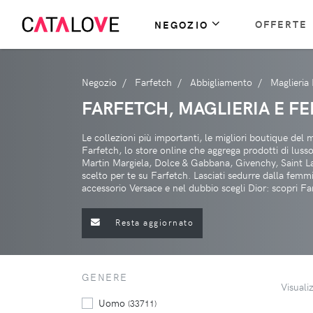
OFFERTE
NEGOZIO
Negozio
Farfetch
Abbigliamento
Maglieria
FARFETCH, MAGLIERIA E FE
Le collezioni più importanti, le migliori boutique del
Farfetch, lo store online che aggrega prodotti di lus
Martin Margiela, Dolce & Gabbana, Givenchy, Saint Lau
scelto per te su Farfetch. Lasciati sedurre dalla femm
accessorio Versace e nel dubbio scegli Dior: scopri Fa
Resta aggiornato
GENERE
Visuali
Uomo
(33711)