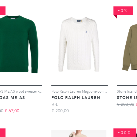
%
-3%
LOJA DAS MEIAS wool sweater - Verde
Polo Ralph Lauren Maglione con logo ricamato - Bianco
DAS MEIAS
POLO RALPH LAUREN
STONE I
€ 203,00
M-L
00
€
67,00
€
200,00
%
-30%