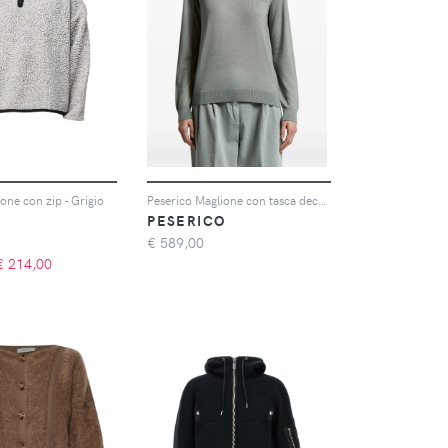
one con zip - Grigio
Peserico Maglione con tasca decorata - Verde
PESERICO
€
589,00
€
214,00