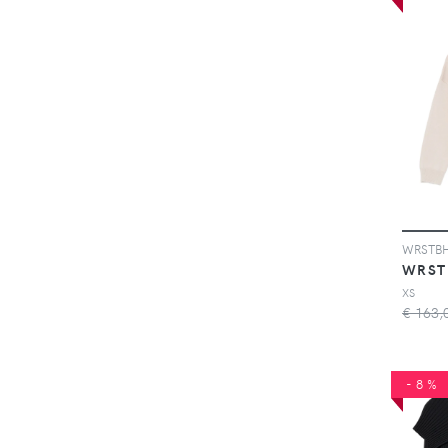
WRST
XS
€ 163,
-8%