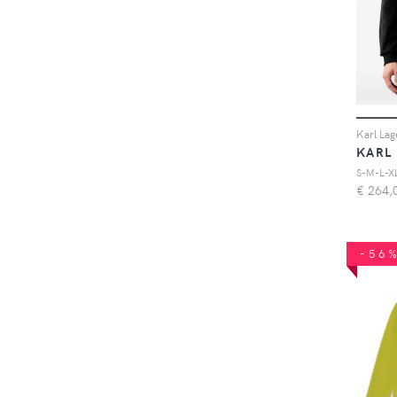
KARL
S-M-L-X
€
264,
-56