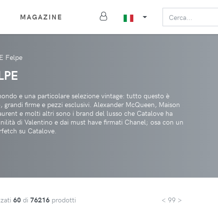
MAGAZINE
 E Felpe
LPE
 mondo e una particolare selezione vintage: tutto questo è
so, grandi firme e pezzi esclusivi. Alexander McQueen, Maison
rent e molti altri sono i brand del lusso che Catalove ha
inilità di Valentino e dai must have firmati Chanel; osa con un
rfetch su Catalove.
zzati
60
di
76216
prodotti
< 99 >