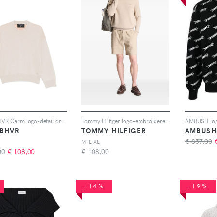
WRSTBHVR Garm logo-detail dropped-shoulder sweater - Grigio
Tommy Hilfiger logo-embroidered waffle-knit sweater - Toni neutri
BHVR
TOMMY HILFIGER
AMBUSH
€ 857,00
M-L-XL
00
€
108,00
€
108,00
-14%
-19%