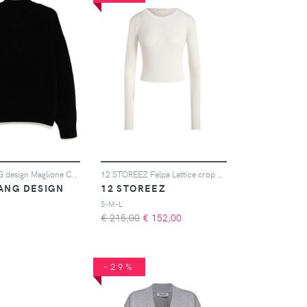
TEAM WANG design Maglione Choices con scollo a V - Nero
12 STOREEZ Felpa Lattice crop a coste - Bianco
ANG DESIGN
12 STOREEZ
S-M-L
€ 215,00
€
152,00
-29%