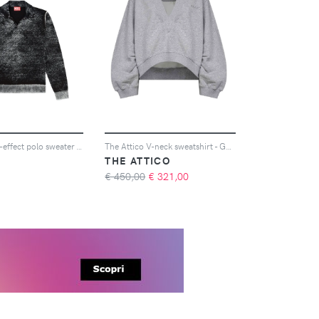
Diesel faded-effect polo sweater - Nero
The Attico V-neck sweatshirt - Grigio
THE ATTICO
€ 450,00
€
321,00