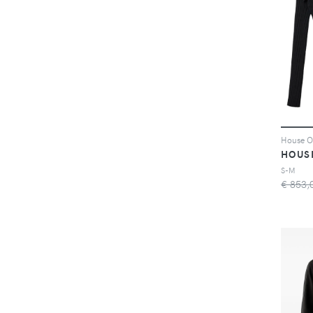
HOUS
S-M
€ 853,