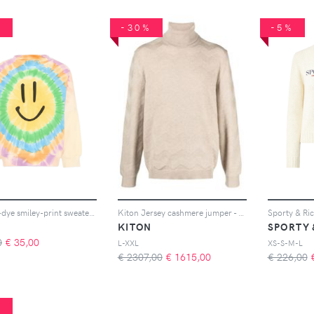
%
-30%
-5%
Molo tie-dye smiley-print sweater - Giallo
Kiton Jersey cashmere jumper - Toni neutri
KITON
SPORTY 
0
€
35,00
L-XXL
XS-S-M-L
€ 2307,00
€
1615,00
€ 226,00
%