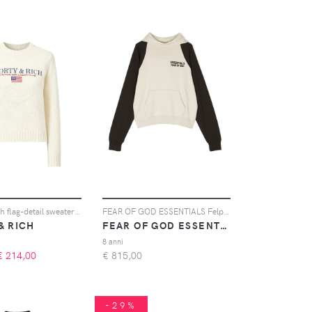
Sporty & Rich flag-detail sweater - Toni neutri
FEAR OF GOD ESSENTIALS Felpa con cappuccio - Marrone
& RICH
FEAR OF GOD ESSENTIALS
8 anni
€
214,00
€
815,00
-29%