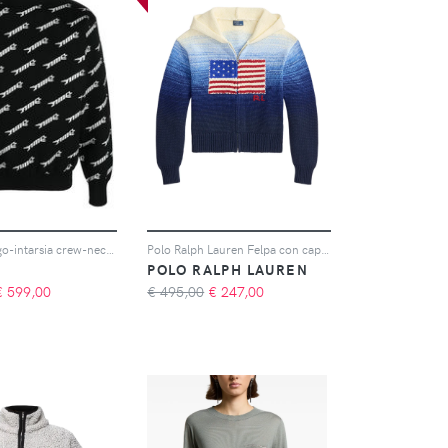
AMBUSH logo-intarsia crew-neck jumper - Nero
Polo Ralph Lauren Felpa con cappuccio e zip - Blu
POLO RALPH LAUREN
€
599,00
€ 495,00
€
247,00