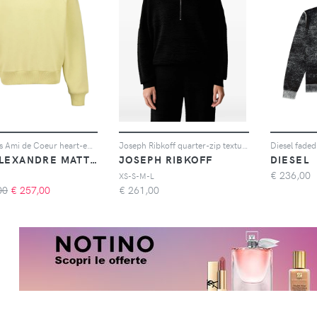
AMI Paris Ami de Coeur heart-embossed sweatshirt - Giallo
Joseph Ribkoff quarter-zip textured-knit sweater - Nero
AMI ALEXANDRE MATTIUSSI
JOSEPH RIBKOFF
DIESEL
€
236,00
XS-S-M-L
00
€
257,00
€
261,00