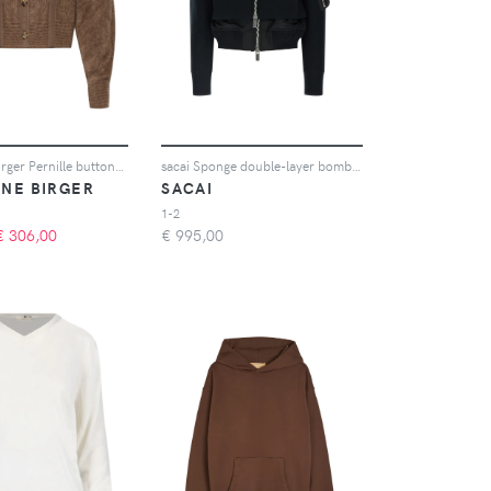
By Malene Birger Pernille buttoned panelled cardigan - Marrone
sacai Sponge double-layer bomber jacket - Nero
ENE BIRGER
SACAI
1-2
€
306,00
€
995,00