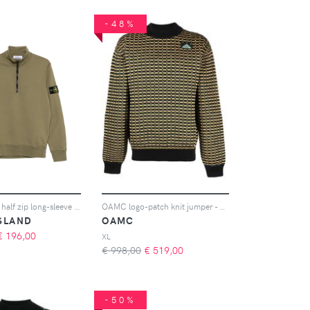
-48%
Stone Island half zip long-sleeve sweatshirt - Verde
OAMC logo-patch knit jumper - Blu
SLAND
OAMC
€
196,00
XL
€ 998,00
€
519,00
-50%