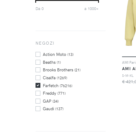
Off-White
(687)
Da
a
0
1000+
Philipp Plein
(777)
Polo Ralph Lauren
(1642)
Polo Ralph Lauren Kids
(492)
Stella McCartney
(482)
Stone Island
NEGOZI
(688)
Thom Browne
(536)
Action Moto
(13)
Beaths
(1)
Brooks Brothers
(21)
S-M-XL
Cisalfa
(1269)
€ 421,
Farfetch
(76216)
Freddy
(771)
GAP
(34)
Gaudi
(137)
Glamest
(220)
Harmont & Blaine
(12)
Julian Fashion
(1457)