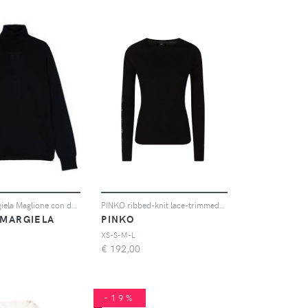
Maison Margiela Maglione con dettaglio cuciture - Blu
PINKO ribbed-knit lace-trimmed sweater - Nero
 MARGIELA
PINKO
XS-S-M-L
€
192,00
-19%