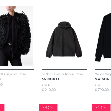
ft knit jacket - Nero
66 North Hamrar hoodie - Nero
O
66 NORTH
MAISON
00
S-M-L
S-M
€
210,00
€
790,00
%
-40%
-19%