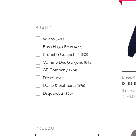
BRAND
adidas
(570)
Boss Hugo Boss
(477)
Brunello Cucinelli
(1033)
Comme Des Garçons
(515)
CP Company
(574)
Diesel
(690)
DIES
Dolce & Gabbana
(696)
4 anni-6
Dsquared2
(860)
€ 70,0
Fabiana Filippi
(545)
Jil Sander
(675)
Kenzo
(563)
Moschino
(712)
PREZZO
MSGM
(639)