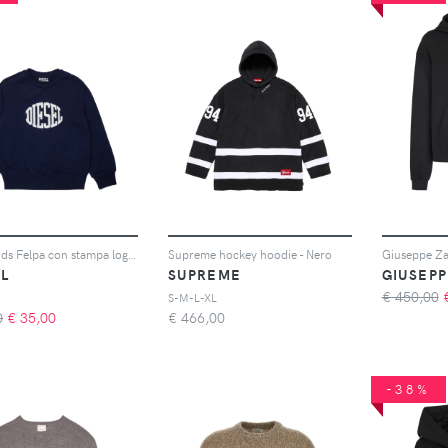
Diesel Kids Felpa con stampa logo - Blu
Supreme hockey hoodie - Nero
EL
SUPREME
GIUSEPP
€ 450,00
S-M-L-XL
0
€
35,00
€
466,00
-38%