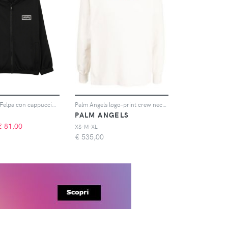
Kenzo Kids Felpa con cappuccio - Nero
Palm Angels logo-print crew neck sweatshirt - Bianco
PALM ANGELS
€
81,00
XS-M-XL
€
535,00