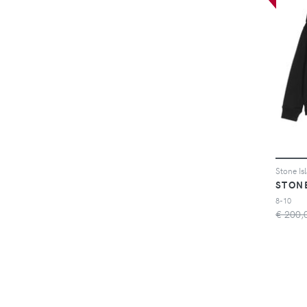
STON
8-10
€ 200,