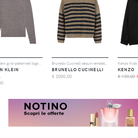
Calvin Klein grid-patterned logo-embroidered sweater - Grigio
Brunello Cucinelli sequin-embellished striped sweater - Toni neutri
N KLEIN
BRUNELLO CUCINELLI
KENZO
€
2000,00
€ 130,00
L
00