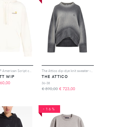
Carhartt WIP American Script cotton hoodie - Toni neutri
The Attico dip-dye knit sweater - Grigio
TT WIP
THE ATTICO
60,00
36-38
€ 890,00
€
723,00
-16%