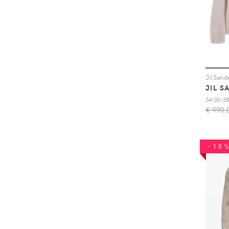
JIL S
34-36-38
€ 990,
-15