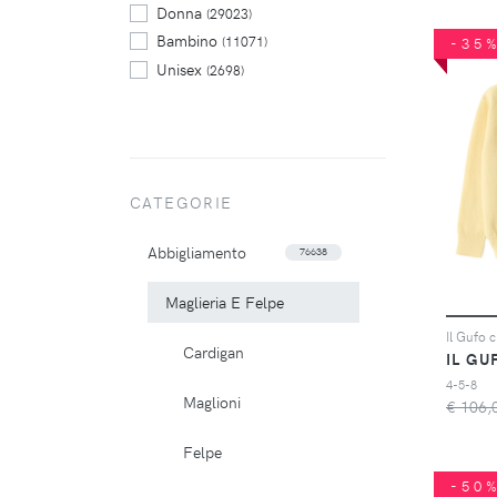
Donna
(29023)
Bambino
(11071)
-35
Unisex
(2698)
CATEGORIE
Abbigliamento
76638
Maglieria E Felpe
Cardigan
IL GU
4-5-8
Maglioni
€ 106,
Felpe
-50