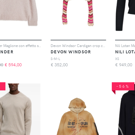
Jil Sander Maglione con effetto spazzolato - Rosa
Devon Windsor Cardigan crop con motivo chevron - Rosa
ANDER
DEVON WINDSOR
NILI LO
S-M-L
XS
00
€
594,00
€
352,00
€
949,00
%
-56%