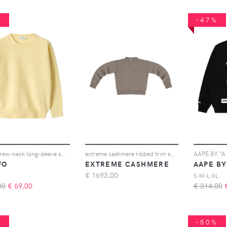
%
-47%
Il Gufo crew-neck long-sleeve sweatshirt - Giallo
extreme cashmere ribbed trim sweater - Toni neutri
FO
EXTREME CASHMERE
€
1693,00
S-M-L-XL
00
€
69,00
€ 314,00
%
-50%