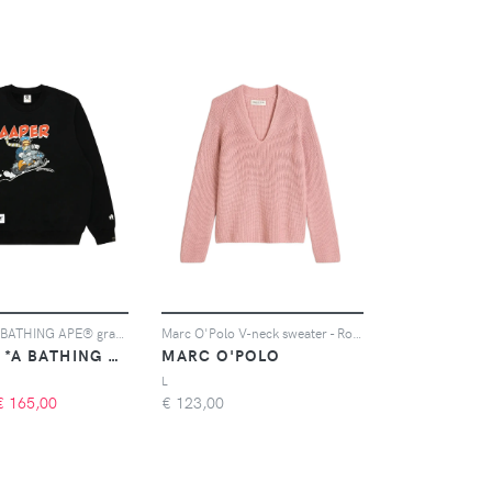
AAPE BY *A BATHING APE® graphic-print crew-neck sweatshirt - Nero
Marc O'Polo V-neck sweater - Rosa
AAPE BY *A BATHING APE®
MARC O'POLO
L
€
165,00
€
123,00