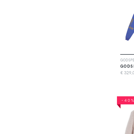
GODS
€
329,
-40