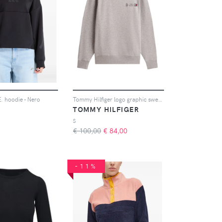
. hoodie - Nero
Tommy Hilfiger logo graphic sweatshirt - Grigio
TOMMY HILFIGER
S
€ 100,00
€
84,00
-11%