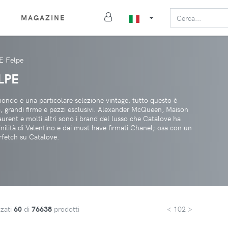
MAGAZINE
 E Felpe
LPE
 mondo e una particolare selezione vintage: tutto questo è
so, grandi firme e pezzi esclusivi. Alexander McQueen, Maison
rent e molti altri sono i brand del lusso che Catalove ha
inilità di Valentino e dai must have firmati Chanel; osa con un
rfetch su Catalove.
zzati
60
di
76638
prodotti
< 102 >