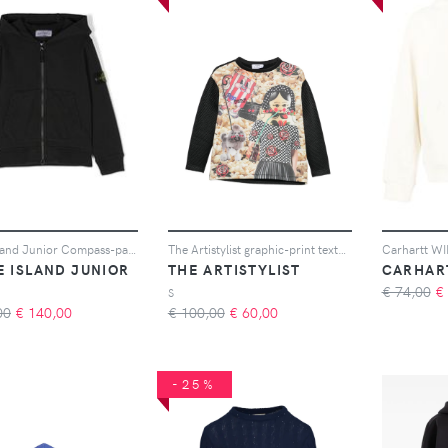
Stone Island Junior Compass-patch zip-up cotton hoodie - Nero
The Artistylist graphic-print textured-finish sweatshirt - Nero
E ISLAND JUNIOR
THE ARTISTYLIST
CARHAR
€ 74,00
€
S
00
€
140,00
€ 100,00
€
60,00
-25%