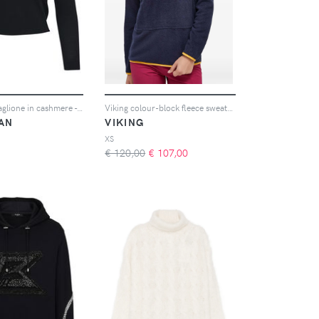
Nili Lotan Maglione in cashmere - Nero
Viking colour-block fleece sweater - Blu
TAN
VIKING
XS
€ 120,00
€
107,00