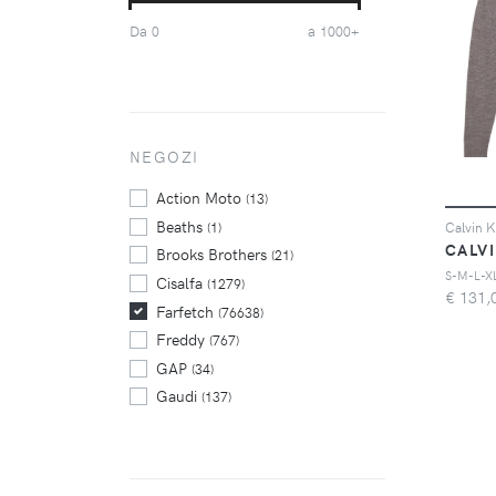
Off-White
(691)
Da
a
0
1000+
Philipp Plein
(778)
Polo Ralph Lauren
(1650)
Polo Ralph Lauren Kids
(494)
Stella McCartney
(482)
Stone Island
NEGOZI
(692)
Thom Browne
(536)
Action Moto
(13)
Beaths
(1)
CALVI
Brooks Brothers
(21)
S-M-L-X
Cisalfa
(1279)
€
131,
Farfetch
(76638)
Freddy
(767)
GAP
(34)
Gaudi
(137)
Glamest
(212)
Harmont & Blaine
(12)
Julian Fashion
(1473)