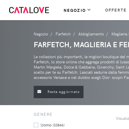
OFFERTE
NEGOZIO
Negozio
Farfetch
Abbigliamento
Maglieria
FARFETCH, MAGLIERIA E FE
Le collezioni più importanti, le migliori boutique del
Farfetch, lo store online che aggrega prodotti di lus
Martin Margiela, Dolce & Gabbana, Givenchy, Saint Lau
scelto per te su Farfetch. Lasciati sedurre dalla femm
accessorio Versace e nel dubbio scegli Dior: scopri Fa
Resta aggiornato
GENERE
Visuali
Uomo
(33846)