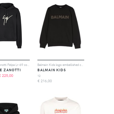
Giuseppe Zanotti Felpa Lr-69 con stampa - Nero
Balmain Kids logo-embellished cotton sweatshirt - Nero
E ZANOTTI
BALMAIN KIDS
€
225,00
12
€
216,00