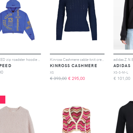
GODSPEED zip roadster hoodie - Blu
Kinross Cashmere cable-knit crew-neck sweater - Blu
adidas Z.N.E
PEED
KINROSS CASHMERE
ADIDAS
00
XS
XS-S-M-L
€ 393,00
€
295,00
€
101,00
%