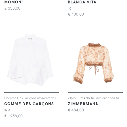
MOMONÍ
BLANCA VITA
€
338,00
40
€
400,00
Comme Des Garçons asymmetric long-sleeves shirt - Bianco
ZIMMERMANN tie-dye cropped blouse - Toni neutri
COMME DES GARÇONS
ZIMMERMANN
€
484,00
S-M
€
1258,00