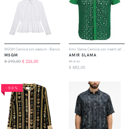
MSGM Camicia con peplum - Bianco
Amir Slama Camicia con inserti all'uncinetto - Verde
MSGM
AMIR SLAMA
€ 290,00
€
226,00
PP-P-M
€
882,00
-50%