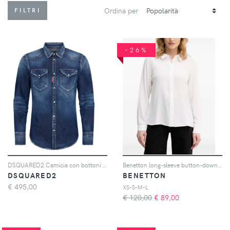
Ordina per
FILTRI
-26%
DSQUARED2 Camicia con bottoni - Blu
Benetton long-sleeve button-down shirt - Bianco
DSQUARED2
BENETTON
€
495,00
XS-S-M-L
€ 120,00
€
89,00