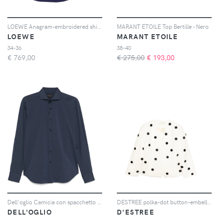
LOEWE Anagram-embroidered shirt - Blu
MARANT ÉTOILE Top Bertille - Nero
LOEWE
MARANT ETOILE
34-36
38-40
€
769,00
€ 275,00
€
193,00
Dell'oglio Camicia con spacchetto sul collo - Blu
DESTREE polka-dot button-embellished jacket - Toni neutri
DELL'OGLIO
D'ESTREE