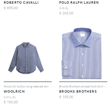
ROBERTO CAVALLI
POLO RALPH LAUREN
€
895,00
S-M-XL
€
265,00
Woolrich button long-sleeved shirt - Blu
Brooks Brothers striped twill shirt - Blu
WOOLRICH
BROOKS BROTHERS
€
155,00
S-M-L-XL
€
150,00