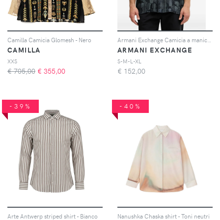
Camilla Camicia Glomesh - Nero
Armani Exchange Camicia a maniche corte con stampa astratta - Blu
CAMILLA
ARMANI EXCHANGE
XXS
S-M-L-XL
€ 705,00
€
355,00
€
152,00
-39%
-40%
Arte Antwerp striped shirt - Bianco
Nanushka Chaska shirt - Toni neutri