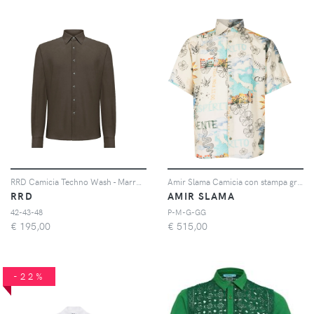
RRD Camicia Techno Wash - Marrone
Amir Slama Camicia con stampa grafica - Multicolore
RRD
AMIR SLAMA
42-43-48
P-M-G-GG
€
195,00
€
515,00
-22%