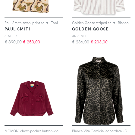
Paul Smith swan-print shirt - Toni neutri
Golden Goose striped shirt - Bianco
PAUL SMITH
GOLDEN GOOSE
S-M-L-XL
XS-S-M-L
€ 390,00
€
253,00
€ 286,00
€
203,00
MOMONÌ chest-pocket button-down shirt - Viola
Blanca Vita Camicia leopardata - Grigio