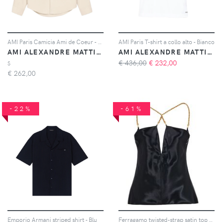
AMI Paris Camicia Ami de Coeur - Toni neutri
AMI Paris T-shirt a collo alto - Bianco
AMI ALEXANDRE MATTIUSSI
AMI ALEXANDRE MATTIUSSI
€ 436,00
€
232,00
S
€
262,00
-22%
-61%
Emporio Armani striped shirt - Blu
Ferragamo twisted-strap satin top - Nero