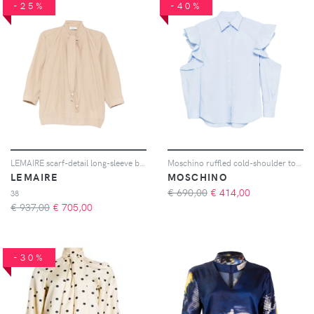
-25%
-40%
LEMAIRE scarf-detail long-sleeve blouse - Toni neutri
Moschino ruffled cold-shoulder top - Blu
LEMAIRE
MOSCHINO
€ 690,00
€
414,00
38
€ 937,00
€
705,00
-30%