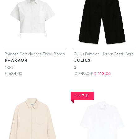
Pharaoh Camicia crop Zoey - Bianco
Julius Pantaloni Herren Johd - Nero
PHARAOH
JULIUS
1-2-3
2
€
634,00
€ 749,00
€
418,00
-47%