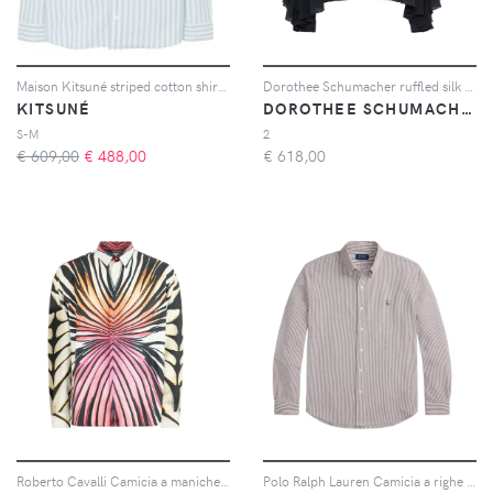
Maison Kitsuné striped cotton shirt - Blu
Dorothee Schumacher ruffled silk blouse - Nero
KITSUNÉ
DOROTHEE SCHUMACHER
S-M
2
€ 609,00
€
488,00
€
618,00
Roberto Cavalli Camicia a maniche lunghe - Bianco
Polo Ralph Lauren Camicia a righe con bottoni - Rosso