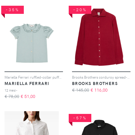
-35%
-20%
Mariella Ferrari ruffled-collar puff-sleeve shirt - Blu
Brooks Brothers corduroy spread-collar shirt - Rosso
MARIELLA FERRARI
BROOKS BROTHERS
€ 145,00
€
116,00
12 mesi-
€ 78,00
€
51,00
-57%