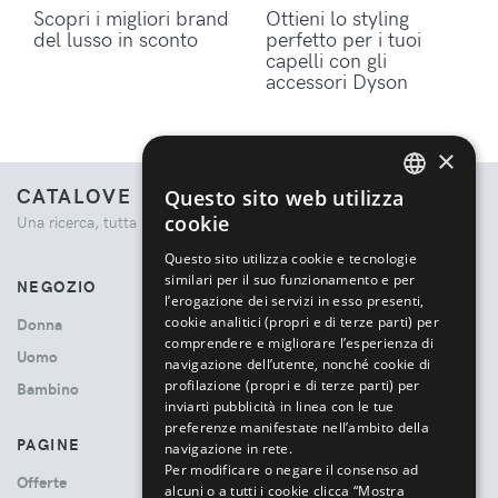
Scopri i migliori brand
Ottieni lo styling
del lusso in sconto
perfetto per i tuoi
capelli con gli
accessori Dyson
×
CATALOVE
Questo sito web utilizza
ENGLISH
cookie
Una ricerca, tutta la moda.
ITALIAN
Questo sito utilizza cookie e tecnologie
similari per il suo funzionamento e per
NEGOZIO
l’erogazione dei servizi in esso presenti,
cookie analitici (propri e di terze parti) per
Donna
comprendere e migliorare l’esperienza di
Uomo
navigazione dell’utente, nonché cookie di
profilazione (propri e di terze parti) per
Bambino
inviarti pubblicità in linea con le tue
preferenze manifestate nell’ambito della
PAGINE
navigazione in rete.
Per modificare o negare il consenso ad
Offerte
alcuni o a tutti i cookie clicca “Mostra