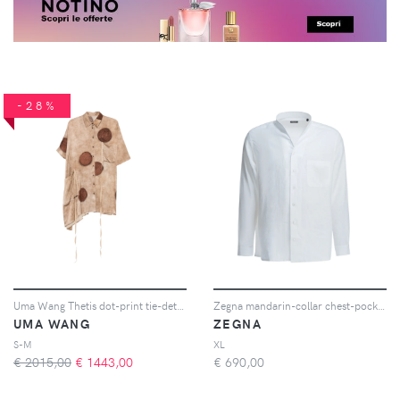
-28%
Uma Wang Thetis dot-print tie-detail top - Toni neutri
Zegna mandarin-collar chest-pocket shirt - Blu
UMA WANG
ZEGNA
S-M
XL
€ 2015,00
€
1443,00
€
690,00