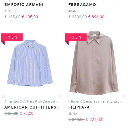
EMPORIO ARMANI
FERRAGAMO
S-M-L-XL
40-42
€ 135,00
€
105,00
€ 2300,00
€
896,00
-15%
-35%
American Outfitters Kids Camicia a righe con ricamo - Blu
Filippa K Camicia con effetto stropicciato - Toni neutri
AMERICAN OUTFITTERS KIDS
FILIPPA-K
€ 85,00
€
72,00
38-40
€ 340,00
€
221,00