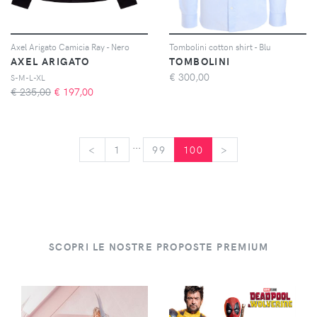
Axel Arigato Camicia Ray - Nero
Tombolini cotton shirt - Blu
AXEL ARIGATO
TOMBOLINI
€
300,00
S-M-L-XL
€ 235,00
€
197,00
...
<
<
1
99
100
>
>
SCOPRI LE NOSTRE PROPOSTE PREMIUM