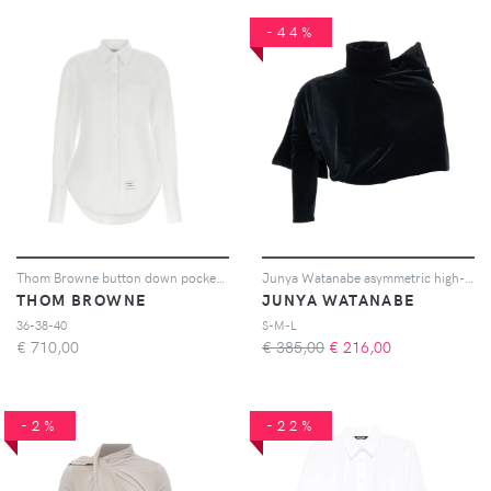
-44%
Thom Browne button down pocket shirt - Bianco
Junya Watanabe asymmetric high-neck top - Nero
THOM BROWNE
JUNYA WATANABE
36-38-40
S-M-L
€
710,00
€ 385,00
€
216,00
-2%
-22%