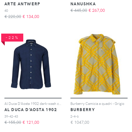
ARTE ANTWERP
NANUSHKA
€ 445,00
€
267,00
40
€ 220,00
€
134,00
-22%
Al Duca D’Aosta 1902 dark-wash cotton shirt - Blu
Burberry Camicia a quadri - Grigio
AL DUCA D’AOSTA 1902
BURBERRY
39-42-43
2-4-6
€ 155,00
€
121,00
€
1047,00