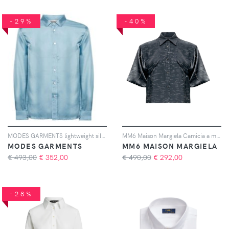
-29%
-40%
MODES GARMENTS lightweight silk shirt - Blu
MM6 Maison Margiela Camicia a maniche corte - Nero
MODES GARMENTS
MM6 MAISON MARGIELA
€ 493,00
€
352,00
€ 490,00
€
292,00
-28%