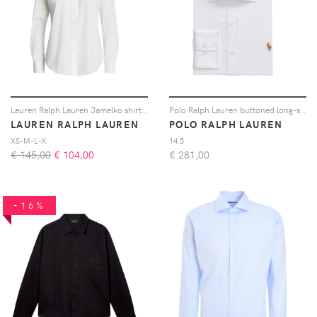
Lauren Ralph Lauren Jamelko shirt - Bianco
Polo Ralph Lauren buttoned long-sleeve shirt - Bianco
LAUREN RALPH LAUREN
POLO RALPH LAUREN
XS-M-L-X
14.5
€ 145,00
€
104,00
€
281,00
-16%