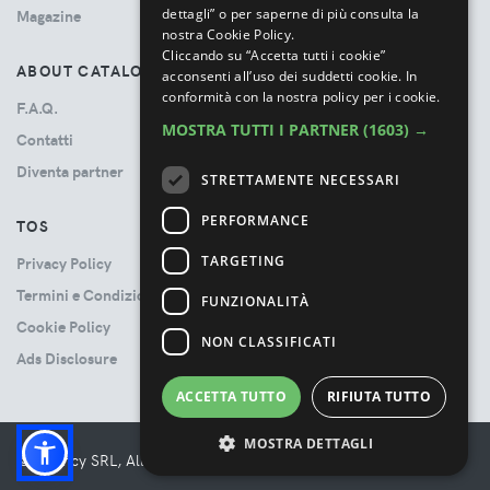
dettagli” o per saperne di più consulta la
Magazine
nostra Cookie Policy.
Cliccando su “Accetta tutti i cookie”
ABOUT CATALOVE
acconsenti all’uso dei suddetti cookie.
In
conformità con la nostra policy per i cookie.
F.A.Q.
MOSTRA TUTTI I PARTNER
(1603) →
Contatti
Diventa partner
STRETTAMENTE NECESSARI
PERFORMANCE
TOS
TARGETING
Privacy Policy
Termini e Condizioni
FUNZIONALITÀ
Cookie Policy
NON CLASSIFICATI
Ads Disclosure
ACCETTA TUTTO
RIFIUTA TUTTO
MOSTRA DETTAGLI
© Booncy SRL, All rights reserved. - VAT 06534300485