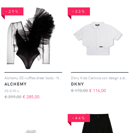
-29%
-33%
Alchemy 3D-ruffles sheer body - Nero
Dkny Kids Camicia con design a strati - Bianco
ALCHEMY
DKNY
€ 173,00
€
116,00
XS-S-M-L
€ 399,00
€
285,00
-44%