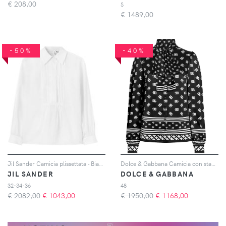
€
208,00
S
€
1489,00
-50%
-40%
Jil Sander Camicia plissettata - Bianco
Dolce & Gabbana Camicia con stampa DG - Nero
JIL SANDER
DOLCE & GABBANA
32-34-36
48
€ 2082,00
€
1043,00
€ 1950,00
€
1168,00