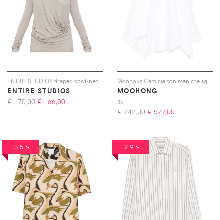
ENTIRE STUDIOS draped cowl-neck top - Toni neutri
Moohong Camicia con maniche squadrate - Bianco
ENTIRE STUDIOS
MOOHONG
€ 170,00
€
166,00
36
€ 742,00
€
577,00
-35%
-29%