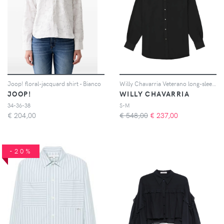
Joop! floral-jacquard shirt - Bianco
Willy Chavarria Veterano long-sleeve shirt - Nero
JOOP!
WILLY CHAVARRIA
34-36-38
S-M
€
204,00
€ 548,00
€
237,00
-20%