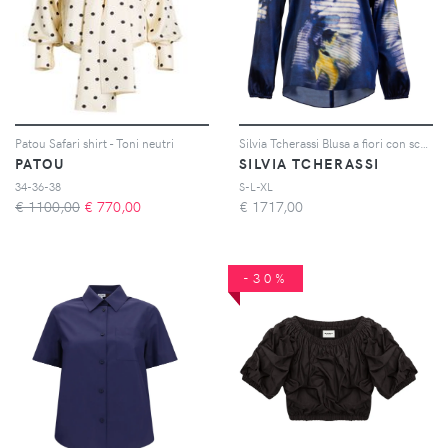
Patou Safari shirt - Toni neutri
Silvia Tcherassi Blusa a fiori con scollo a V
PATOU
SILVIA TCHERASSI
34-36-38
S-L-XL
€ 1100,00
€
770,00
€
1717,00
-30%