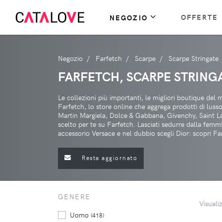
OFFERTE
NEGOZIO
Negozio
Farfetch
Scarpe
Scarpe Stringate
FARFETCH, SCARPE STRING
Le collezioni più importanti, le migliori boutique del
Farfetch, lo store online che aggrega prodotti di lus
Martin Margiela, Dolce & Gabbana, Givenchy, Saint Lau
scelto per te su Farfetch. Lasciati sedurre dalla femm
accessorio Versace e nel dubbio scegli Dior: scopri Fa
Resta aggiornato
GENERE
Visuali
Uomo
(418)