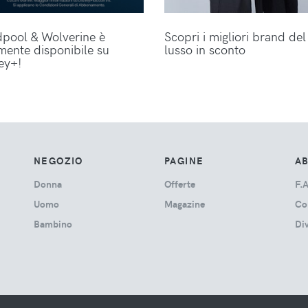
pool & Wolverine è
Scopri i migliori brand del
lmente disponibile su
lusso in sconto
ey+!
NEGOZIO
PAGINE
A
Donna
Offerte
F.A
Uomo
Magazine
Co
Bambino
Di