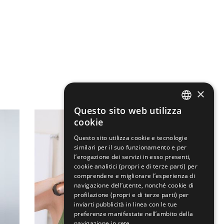
×
Questo sito web utilizza
ENGLISH
cookie
ITALIAN
Questo sito utilizza cookie e tecnologie
similari per il suo funzionamento e per
l’erogazione dei servizi in esso presenti,
cookie analitici (propri e di terze parti) per
comprendere e migliorare l’esperienza di
navigazione dell’utente, nonché cookie di
profilazione (propri e di terze parti) per
inviarti pubblicità in linea con le tue
preferenze manifestate nell’ambito della
navigazione in rete.