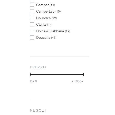
Camper
(11)
CamperLab
(10)
Church's
(22)
Clarks
(14)
Dolce & Gabbana
(19)
Doucal's
(41)
Dr. Martens
(10)
Ferragamo
(8)
Giuseppe Zanotti
(5)
Guidi
(11)
PREZZO
Maison Margiela
(6)
Marsèll
(63)
Da
a
0
1000+
Officine Creative
(7)
Paraboot
(9)
Salvatore Ferragamo
(6)
Santoni
(8)
Scarosso
NEGOZI
(21)