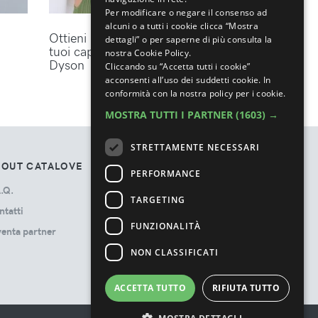
Per modificare o negare il consenso ad
alcuni o a tutti i cookie clicca “Mostra
Ottieni lo styling perfetto per i
dettagli” o per saperne di più consulta la
tuoi capelli con gli accessori
nostra Cookie Policy.
Dyson
Cliccando su “Accetta tutti i cookie”
acconsenti all’uso dei suddetti cookie.
In
conformità con la nostra policy per i cookie.
MOSTRA TUTTI I PARTNER
(1603) →
STRETTAMENTE NECESSARI
BOUT CATALOVE
TOS
PERFORMANCE
.Q.
Privacy Policy
TARGETING
ntatti
Termini e Condizioni
FUNZIONALITÀ
venta partner
Cookie Policy
Ads Disclosure
NON CLASSIFICATI
ACCETTA TUTTO
RIFIUTA TUTTO