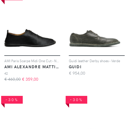
AMI Paris Scarpe Midi One Cut - Nero
Guidi leather Derby shoes - Verde
AMI ALEXANDRE MATTIUSSI
GUIDI
€
954,00
42
€ 460,00
€
359,00
-30%
-30%