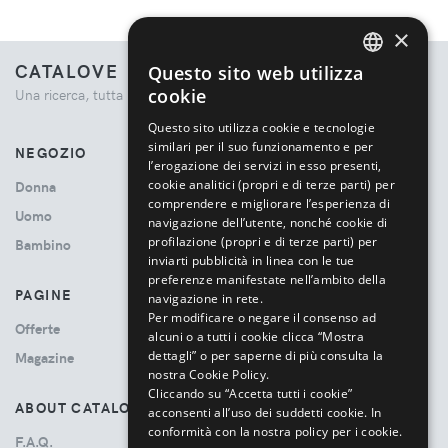
×
CATALOVE
Questo sito web utilizza
ENGLISH
cookie
Una ricerca, tutta la moda.
ITALIAN
Questo sito utilizza cookie e tecnologie
similari per il suo funzionamento e per
NEGOZIO
l’erogazione dei servizi in esso presenti,
cookie analitici (propri e di terze parti) per
Donna
comprendere e migliorare l’esperienza di
Uomo
navigazione dell’utente, nonché cookie di
profilazione (propri e di terze parti) per
Bambino
inviarti pubblicità in linea con le tue
preferenze manifestate nell’ambito della
PAGINE
navigazione in rete.
Per modificare o negare il consenso ad
Offerte
alcuni o a tutti i cookie clicca “Mostra
dettagli” o per saperne di più consulta la
Magazine
nostra Cookie Policy.
Cliccando su “Accetta tutti i cookie”
ABOUT CATALOVE
acconsenti all’uso dei suddetti cookie.
In
conformità con la nostra policy per i cookie.
F.A.Q.