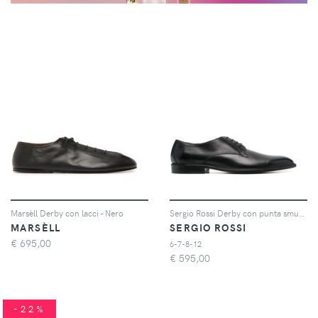
Marsèll Derby con lacci - Nero
Sergio Rossi Derby con punta smussata - Nero
MARSÈLL
SERGIO ROSSI
€
695,00
6-7-8-12
€
595,00
-22%