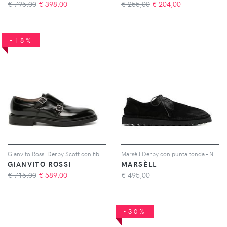
€ 795,00
€
398,00
€ 255,00
€
204,00
-18%
Gianvito Rossi Derby Scott con fibbia - Nero
Marsèll Derby con punta tonda - Nero
GIANVITO ROSSI
MARSÈLL
€ 715,00
€
589,00
€
495,00
-30%