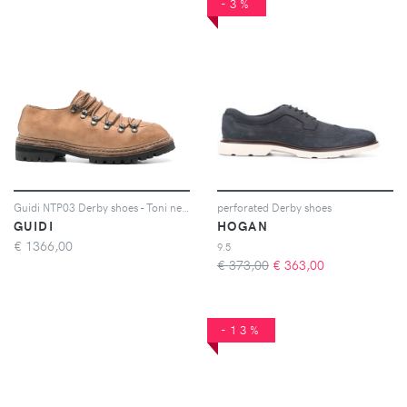
-3%
Guidi NTP03 Derby shoes - Toni neutri
perforated Derby shoes
GUIDI
HOGAN
€
1366,00
9.5
€ 373,00
€
363,00
-13%