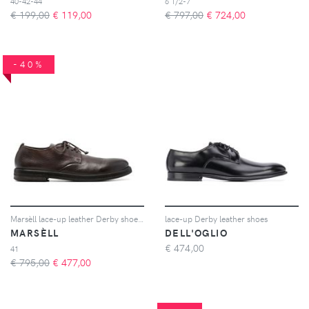
40-42-44
6 1/2-7
€ 199,00
€
119,00
€ 797,00
€
724,00
-40%
Marsèll lace-up leather Derby shoes - Marrone
lace-up Derby leather shoes
MARSÈLL
DELL'OGLIO
€
474,00
41
€ 795,00
€
477,00