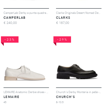
CamperLab Derby a punta quadrata - Nero
Clarks Originals Desert Nomad Derby shoes - Grigio
CAMPERLAB
CLARKS
€
240,00
€
187,00
-23%
-29%
LEMAIRE Anatomic Derbie shoes - Bianco
Church's Derby Monteria in pelle - Nero
LEMAIRE
CHURCH'S
45
8-10.5