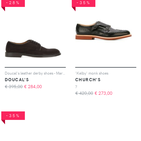
-28%
-35%
Doucal's leather derby shoes - Marrone
'Kelby' monk shoes
DOUCAL'S
CHURCH'S
€ 395,00
€
284,00
7
€ 420,00
€
273,00
-35%