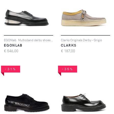
EGONlab. Mulholland derby shoes - Nero
Clarks Originals Derby - Grigio
EGONLAB
CLARKS
€
546,00
€
187,00
-31%
-35%