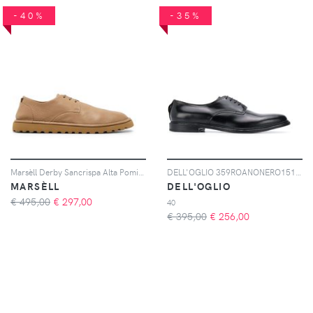
-40%
-35%
Marsèll Derby Sancrispa Alta Pomice - Toni neutri
DELL'OGLIO 359ROANONERO151998 NERO Furs & Skins->Leather
MARSÈLL
DELL'OGLIO
€ 495,00
€
297,00
40
€ 395,00
€
256,00