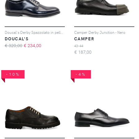
Doucal's Derby Spazzolato in pelle - Blu
Camper Derby Junction - Nero
DOUCAL'S
CAMPER
€ 320,00
€
234,00
43-44
€
187,00
-10%
-4%