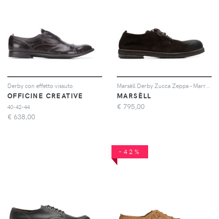
Derby con effetto vissuto
Marsèll Derby Zucca Zeppa - Marrone
OFFICINE CREATIVE
MARSÈLL
€
795,00
40-42-44
€
638,00
-42%