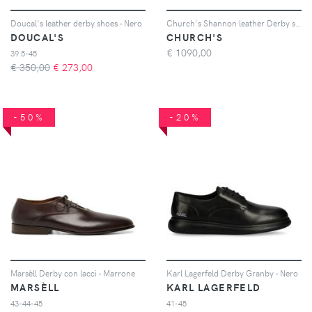
Doucal's leather derby shoes - Nero
Church's Shannon leather Derby shoes - Marrone
DOUCAL'S
CHURCH'S
€
1090,00
39.5-45
€ 350,00
€
273,00
-50%
-20%
Marsèll Derby con lacci - Marrone
Karl Lagerfeld Derby Granby - Nero
MARSÈLL
KARL LAGERFELD
43-44-45
41-45