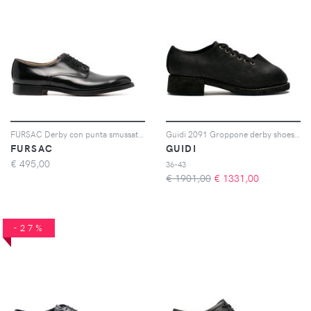
FURSAC Derby con punta smussata - Nero
Guidi 2091 Groppone derby shoes - Nero
FURSAC
GUIDI
€
495,00
36-43
€ 1901,00
€
1331,00
-27%