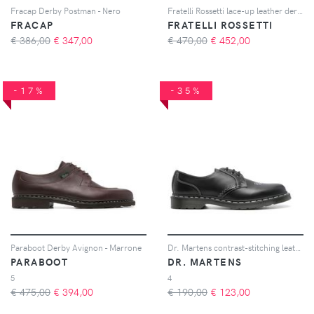
Fracap Derby Postman - Nero
Fratelli Rossetti lace-up leather derby shoes - Nero
FRACAP
FRATELLI ROSSETTI
€ 386,00
€
347,00
€ 470,00
€
452,00
-17%
-35%
Paraboot Derby Avignon - Marrone
Dr. Martens contrast-stitching leather derby shoes - Nero
PARABOOT
DR. MARTENS
5
4
€ 475,00
€
394,00
€ 190,00
€
123,00