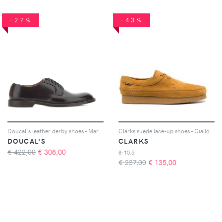
-27%
-43%
Doucal's leather derby shoes - Marrone
Clarks suede lace-up shoes - Giallo
DOUCAL'S
CLARKS
€ 422,00
€
308,00
8-10.5
€ 237,00
€
135,00