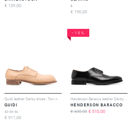
€
139,00
8
€
190,00
-15%
Guidi leather Derby shoes - Toni neutri
Henderson Baracco leather Derby shoes - Nero
GUIDI
HENDERSON BARACCO
€ 600,00
€
510,00
43-44-46
€
911,00