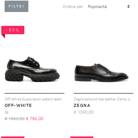
Ordina per
FILTRI
-50%
Off-White Exploration patent leather derby shoes - Grigio
Zegna almond-toe leather Derby shoes - Nero
OFF-WHITE
ZEGNA
€
1390,00
38
€ 1563,00
€
786,00