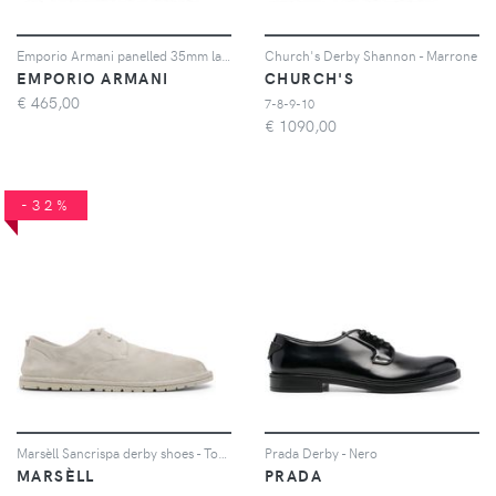
Emporio Armani panelled 35mm lace-up derby shoes - Nero
Church's Derby Shannon - Marrone
EMPORIO ARMANI
CHURCH'S
€
465,00
7-8-9-10
€
1090,00
-32%
Marsèll Sancrispa derby shoes - Toni neutri
Prada Derby - Nero
MARSÈLL
PRADA