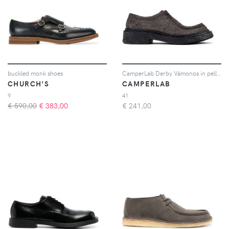
buckled monk shoes
CamperLab Derby Vámonos in pelle - Grigio
CHURCH'S
CAMPERLAB
9
41
€ 590,00
€
383,00
€
241,00