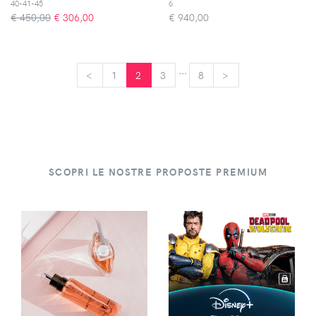
40-41-45
6
€ 450,00
€
306,00
€
940,00
...
<
<
1
2
3
8
>
>
SCOPRI LE NOSTRE PROPOSTE PREMIUM