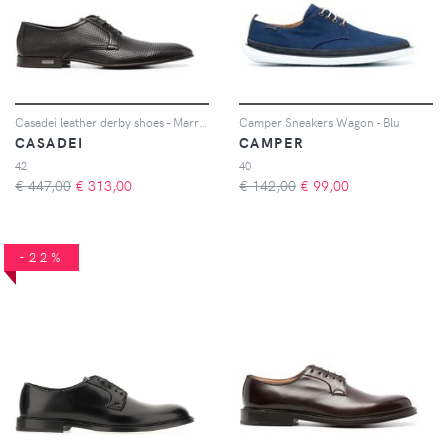
Casadei leather derby shoes - Marrone
Camper Sneakers Wagon - Blu
CASADEI
CAMPER
42
40
€ 447,00
€
313,00
€ 142,00
€
99,00
-22%