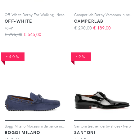
Off-White Derby For Walking - Nero
CamperLab Derby Vamonos in pelle - Nero
OFF-WHITE
CAMPERLAB
€ 290,00
€
189,00
40-41
€ 795,00
€
545,00
-40%
-9%
Boggi Milano Mocassini da barca in pelle scamosciata - Blu
Santoni leather derby shoes - Nero
BOGGI MILANO
SANTONI