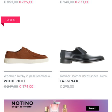
€ 853,00
€
659,00
€ 940,00
€
671,00
-30%
Woolrich Derby in pelle scamosciata con lacci - Marrone
Tassinari leather derby shoes - Nero
WOOLRICH
TASSINARI
€ 249,00
€
174,00
€
295,00