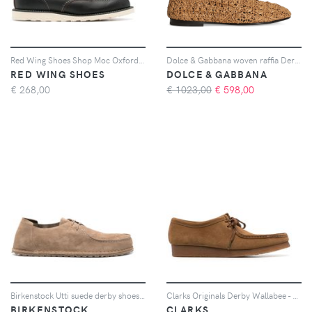
Red Wing Shoes Shop Moc Oxford derby shoes - Nero
Dolce & Gabbana woven raffia Derby shoes - Marrone
RED WING SHOES
DOLCE & GABBANA
€
268,00
€ 1023,00
€
598,00
Birkenstock Utti suede derby shoes - Marrone
Clarks Originals Derby Wallabee - Marrone
BIRKENSTOCK
CLARKS