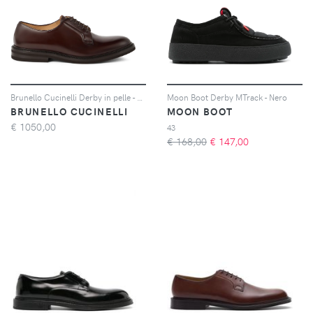
Brunello Cucinelli Derby in pelle - Marrone
Moon Boot Derby MTrack - Nero
BRUNELLO CUCINELLI
MOON BOOT
€
1050,00
43
€ 168,00
€
147,00